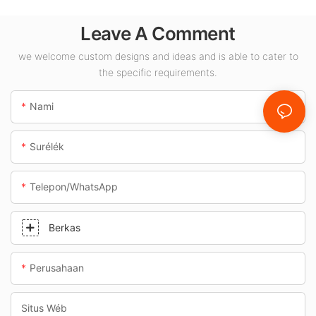
rohangan jero
Leave A Comment
ruangan sapertos
pom bensin sareng
we welcome custom designs and ideas and is able to cater to
jalan bawah tanah.
the specific requirements.
Nami
Surélék
Telepon/whatsApp
Berkas
Perusahaan
Situs Wéb