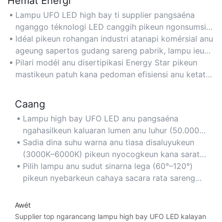
Hemat Énergi
Lampu UFO LED high bay ti supplier pangsaéna
nganggo téknologi LED canggih pikeun ngonsumsi
énergi dugi ka 50% langkung sakedik tibatan lampu
Idéal pikeun rohangan industri atanapi komérsial anu
tradisional, ngirangan biaya listrik sacara signifikan.
ageung sapertos gudang sareng pabrik, lampu ieu
nyayogikeun katerangan anu optimal kalayan runtah
Pilari modél anu disertipikasi Energy Star pikeun
énergi anu minimal.
mastikeun patuh kana pedoman efisiensi anu ketat
sareng tabungan jangka panjang.
Caang
Lampu high bay UFO LED anu pangsaéna
ngahasilkeun kaluaran lumen anu luhur (50.000–
100.000 lumen) pikeun kacaangan anu unggul di
Sadia dina suhu warna anu tiasa disaluyukeun
daérah anu lega sapertos gimnasium atanapi
(3000K–6000K) pikeun nyocogkeun kana sarat
pabrik.
tugas, ti mimiti cahaya haneut di rohangan ritel
Pilih lampu anu sudut sinarna lega (60°–120°)
dugi ka cahaya siang anu tiis di bengkel.
pikeun nyebarkeun cahaya sacara rata sareng
ngaleungitkeun bintik poék dina lingkungan
plafon anu luhur.
Awét
Supplier top ngarancang lampu high bay UFO LED kalayan