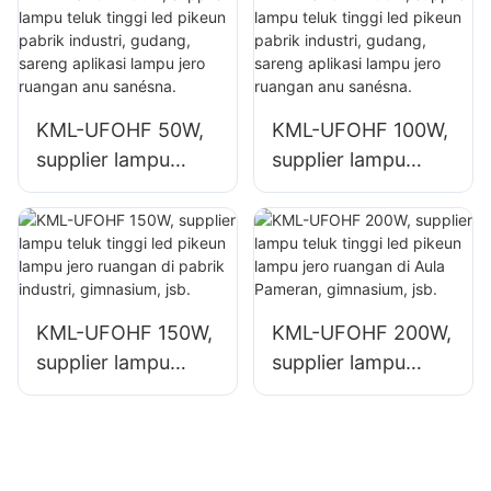
ruangan sapertos
jero ruangan
gedong pabrik
sapertos gedong
Industri sareng
pabrik Industri
gudang.
sareng gudang.
KML-UFOHF 50W,
KML-UFOHF 100W,
supplier lampu
supplier lampu
teluk tinggi led
teluk tinggi led
pikeun pabrik
pikeun pabrik
industri, gudang,
industri, gudang,
sareng aplikasi
sareng aplikasi
lampu jero ruangan
lampu jero ruangan
KML-UFOHF 150W,
KML-UFOHF 200W,
anu sanésna.
anu sanésna.
supplier lampu
supplier lampu
teluk tinggi led
teluk tinggi led
pikeun lampu jero
pikeun lampu jero
ruangan di pabrik
ruangan di Aula
industri,
Pameran,