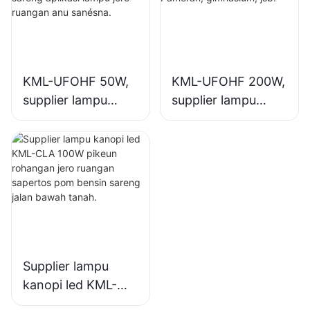
lampu jero ruangan
gimnasium, jsb.
anu sanésna.
KML-UFOHF 50W,
KML-UFOHF 200W,
supplier lampu
supplier lampu
teluk tinggi led
teluk tinggi led
pikeun pabrik
pikeun lampu jero
industri, gudang,
ruangan di Aula
sareng aplikasi
Pameran,
lampu jero ruangan
gimnasium, jsb.
anu sanésna.
Supplier lampu
kanopi led KML-
CLA 100W pikeun