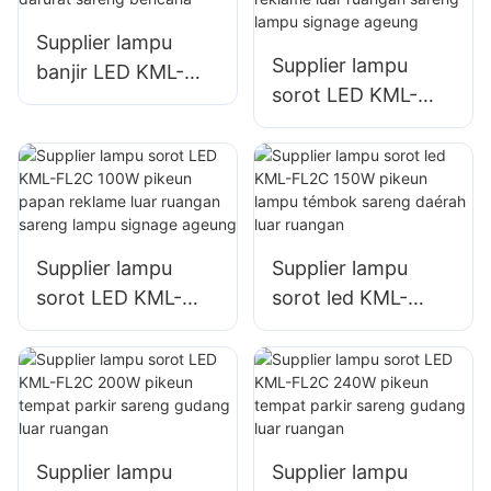
konstruksi
tempat
panyimpenan
Supplier lampu
Supplier lampu
banjir LED KML-
sorot LED KML-
FL05 200W, lampu
FL2C 50W pikeun
lokasi darurat
papan reklame luar
sareng bencana
ruangan sareng
lampu signage
ageung
Supplier lampu
Supplier lampu
sorot LED KML-
sorot led KML-
FL2C 100W pikeun
FL2C 150W pikeun
papan reklame luar
lampu témbok
ruangan sareng
sareng daérah luar
lampu signage
ruangan
ageung
Supplier lampu
Supplier lampu