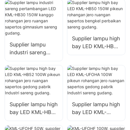
jero ruangan di
jero ruangan di
pabrik, gudang, jsb.
pabrik, gudang, jsb.
Supplier lampu high
Supplier lampu
bay LED KML-HB50
industri sareng
150W pikeun
pertambangan LED
rohangan jero
KML-HB30 150W
ruangan sapertos
kanggo rohangan
bengkel perbaikan
jero ruangan
sareng gudang.
sapertos
gimnasium sareng
Supplier lampu high
Supplier lampu high
gudang.
bay LED KML-HB52
bay LED KML-
100W pikeun
UFOHA 100W
rohangan jero
pikeun rohangan