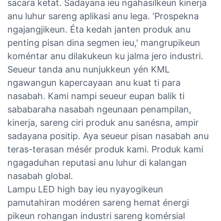
sacara ketat. Sadayana ieu ngahasilkeun kinerja
anu luhur sareng aplikasi anu lega. 'Prospekna
ngajangjikeun. Éta kedah janten produk anu
penting pisan dina segmen ieu,' mangrupikeun
koméntar anu dilakukeun ku jalma jero industri.
Seueur tanda anu nunjukkeun yén KML
ngawangun kapercayaan anu kuat ti para
nasabah. Kami nampi seueur eupan balik ti
sababaraha nasabah ngeunaan penampilan,
kinerja, sareng ciri produk anu sanésna, ampir
sadayana positip. Aya seueur pisan nasabah anu
teras-terasan mésér produk kami. Produk kami
ngagaduhan reputasi anu luhur di kalangan
nasabah global.
Lampu LED high bay ieu nyayogikeun
pamutahiran modéren sareng hemat énergi
pikeun rohangan industri sareng komérsial