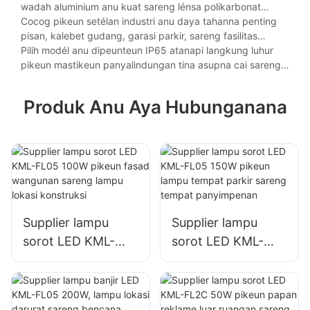
wadah aluminium anu kuat sareng lénsa polikarbonat
pikeun tahan kana kaayaan anu keras sapertos geter, lebu,
Cocog pikeun setélan industri anu daya tahanna penting
sareng kalembaban.
pisan, kalebet gudang, garasi parkir, sareng fasilitas
produksi.
Pilih modél anu dipeunteun IP65 atanapi langkung luhur
pikeun mastikeun panyalindungan tina asupna cai sareng
kinerja anu berkepanjangan dina lingkungan anu
nangtang.
Produk Anu Aya Hubunganana
Supplier lampu
Supplier lampu
sorot LED KML-
sorot LED KML-
FL05 100W pikeun
FL05 150W pikeun
fasad wangunan
lampu tempat
sareng lampu lokasi
parkir sareng