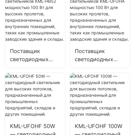
светильников
Вт для высоких
KML-HB30
помещений, таких
мощностью 150
как ремонтные
Вт для внутренних
мастерские и
помещений, таких
склады.
как спортзалы и
Поставщик
Поставщик
склады.
светодиодных
светодиодных
светильников
светильников
KML-HB52
KML-UFOHA
мощностью 100
мощностью 100
Вт для высоких
Вт для высоких
пролетов,
пролетов,
предназначенных
предназначенных
для внутренних
для внутренних
помещений, таких
помещений, таких
KML-UFOHF 50W
KML-UFOHF 100W
как
как
— светодиодный
— светодиодный