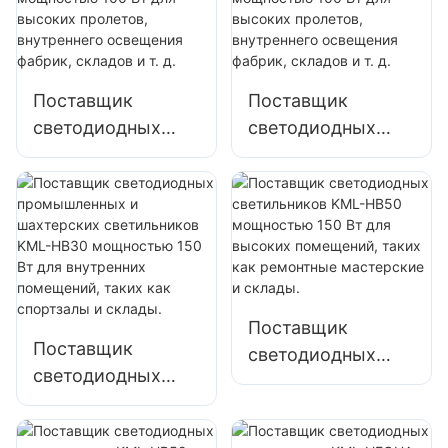
Вт для наружного
Вт для высоких
освещения
пролетов,
фасадов зданий и
внутреннего
строительных
освещения
Поставщик
Поставщик
площадок
фабрик, складов и
светодиодных
светодиодных
т. д.
светильников
светильников
KML-HB30
KML-HB50
мощностью 100
мощностью 100
Вт для высоких
Вт для высоких
пролетов,
пролетов,
внутреннего
внутреннего
освещения
освещения
Поставщик
фабрик, складов и
фабрик, складов и
Поставщик
светодиодных
т. д.
т. д.
светодиодных
светильников
промышленных и
KML-HB50
шахтерских
мощностью 150