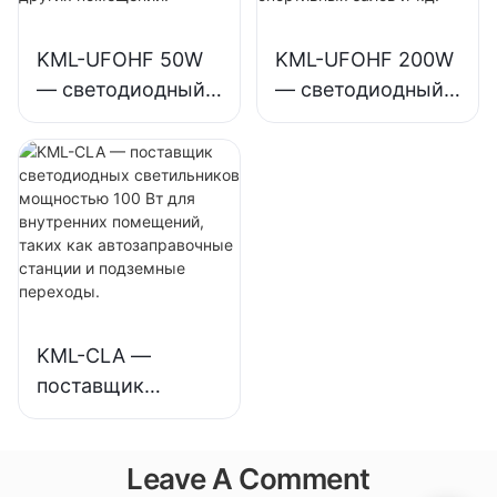
предприятий,
промышленных
складов и других
предприятий,
KML-UFOHF 50W
KML-UFOHF 200W
помещений.
спортивных залов
— светодиодный
— светодиодный
и т. д.
светильник для
светильник для
высоких
высоких
потолков,
потолков,
предназначенный
предназначенный
для
для внутреннего
промышленных
освещения
предприятий,
выставочных
складов и других
залов, спортивных
KML-CLA —
помещений.
залов и т.д.
поставщик
светодиодных
светильников
Leave A Comment
мощностью 100