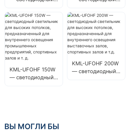
промышленные
промышленные
светильник для
светильник для
заводские здания
заводские здания
высоких
высоких
и склады.
и склады.
потолков,
потолков,
предназначенный
предназначенный
для
для
промышленных
промышленных
предприятий,
предприятий,
складов и других
складов и других
KML-UFOHF 200W
KML-UFOHF 150W
помещений.
помещений.
— светодиодный
— светодиодный
светильник для
светильник для
высоких
высоких
потолков,
потолков,
предназначенный
предназначенный
для внутреннего
для внутреннего
освещения
освещения
ВЫ МОГЛИ БЫ
выставочных