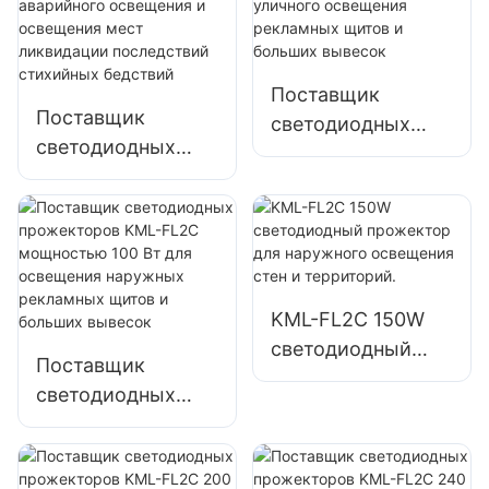
фасадов зданий и
парковок и
строительных
складских
площадок
помещений
Поставщик
Поставщик
светодиодных
светодиодных
прожекторов
прожекторов
KML-FL2C
KML-FL05
мощностью 50 Вт
мощностью 200
для уличного
Вт для аварийного
освещения
освещения и
рекламных щитов
KML-FL2C 150W
освещения мест
и больших
светодиодный
ликвидации
вывесок
Поставщик
прожектор для
последствий
светодиодных
наружного
стихийных
прожекторов
освещения стен и
бедствий
KML-FL2C
территорий.
мощностью 100