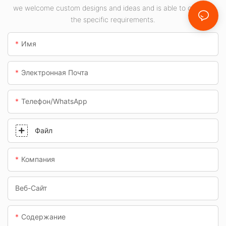
Вт для внутренних
we welcome custom designs and ideas and is able to cater to
помещений, таких
the specific requirements.
как
автозаправочные
Имя
станции и
подземные
Электронная Почта
переходы.
Телефон/WhatsApp
Файл
Компания
Веб-Сайт
Содержание