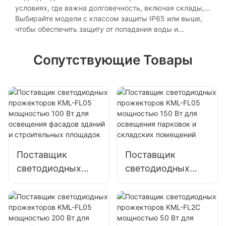
линзами, способными выдерживать суровые условия
условиях, где важна долговечность, включая склады,
эксплуатации, такие как вибрация, пыль и влага.
паркинги и производственные помещения.
Выбирайте модели с классом защиты IP65 или выше,
чтобы обеспечить защиту от попадания воды и
длительную работу в сложных условиях.
Сопутствующие Товары
Поставщик
Поставщик
светодиодных
светодиодных
прожекторов
прожекторов
KML-FL05
KML-FL05
мощностью 100
мощностью 150
Вт для освещения
Вт для освещения