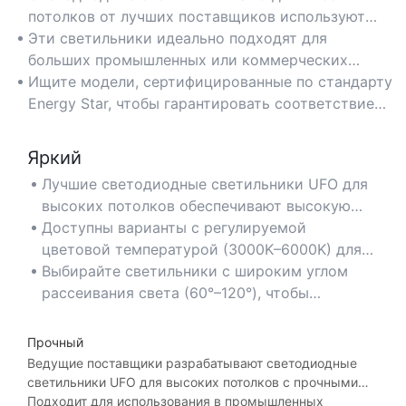
потолков от лучших поставщиков используют
передовые светодиодные технологии,
Эти светильники идеально подходят для
позволяющие потреблять до 50% меньше
больших промышленных или коммерческих
энергии, чем традиционные светильники, что
помещений, таких как склады и заводы, и
Ищите модели, сертифицированные по стандарту
значительно снижает затраты на
обеспечивают оптимальное освещение с
Energy Star, чтобы гарантировать соответствие
электроэнергию.
минимальными энергозатратами.
строгим требованиям энергоэффективности и
долгосрочную экономию.
Яркий
Лучшие светодиодные светильники UFO для
высоких потолков обеспечивают высокую
светоотдачу (50 000–100 000 люмен) для
Доступны варианты с регулируемой
превосходной яркости в больших
цветовой температурой (3000K–6000K) для
помещениях, таких как спортивные залы или
соответствия требованиям задачи, от
Выбирайте светильники с широким углом
производственные цеха.
теплого освещения в торговых помещениях
рассеивания света (60°–120°), чтобы
до холодного дневного света в мастерских.
равномерно распределять свет и устранять
темные пятна в помещениях с высокими
Прочный
потолками.
Ведущие поставщики разрабатывают светодиодные
светильники UFO для высоких потолков с прочными
алюминиевыми корпусами и поликарбонатными
Подходит для использования в промышленных