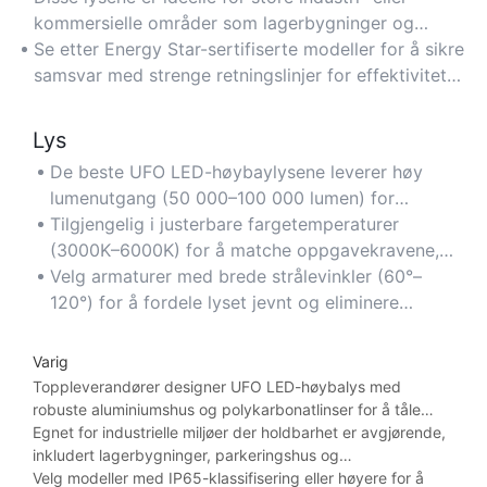
som reduserer strømkostnadene betydelig.
kommersielle områder som lagerbygninger og
fabrikker, og gir optimal belysning med minimalt
Se etter Energy Star-sertifiserte modeller for å sikre
energisvinn.
samsvar med strenge retningslinjer for effektivitet
og langsiktige besparelser.
Lys
De beste UFO LED-høybaylysene leverer høy
lumenutgang (50 000–100 000 lumen) for
overlegen lysstyrke i store områder som
Tilgjengelig i justerbare fargetemperaturer
treningsstudioer eller produksjonsanlegg.
(3000K–6000K) for å matche oppgavekravene,
fra varmt lys i butikklokaler til kjølig dagslys i
Velg armaturer med brede strålevinkler (60°–
verksteder.
120°) for å fordele lyset jevnt og eliminere
mørke flekker i miljøer med høyt under taket.
Varig
Toppleverandører designer UFO LED-høybalys med
robuste aluminiumshus og polykarbonatlinser for å tåle
tøffe forhold som vibrasjon, støv og fuktighet.
Egnet for industrielle miljøer der holdbarhet er avgjørende,
inkludert lagerbygninger, parkeringshus og
produksjonsanlegg.
Velg modeller med IP65-klassifisering eller høyere for å