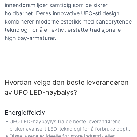
innendørsmiljøer samtidig som de sikrer
holdbarhet. Deres innovative UFO-stildesign
kombinerer moderne estetikk med banebrytende
teknologi for å effektivt erstatte tradisjonelle
high bay-armaturer.
Hvordan velge den beste leverandøren
av UFO LED-høybalys?
Energieffektiv
UFO LED-høybaylys fra de beste leverandørene
bruker avansert LED-teknologi for å forbruke opptil
50 % mindre energi enn tradisjonell belysning, noe
Disse lysene er ideelle for store industri- eller