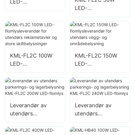
LED-
LED-
flomlysleverandør,
flomlysleverandør
nød- og
for utendørs
katastrofebelysnin
reklametavler og
g på steder
store
skiltbelysninger
KML-FL2C 100W
KML-FL2C 150W
LED-
LED-
flomlysleverandør
flomlysleverandør
for utendørs
for utendørs vegg-
reklametavler og
og
store
områdebelysning
skiltbelysninger
Leverandør av
Leverandør av
utendørs
utendørs
parkerings- og
parkerings- og
lagerbelysning
lagerbelysning