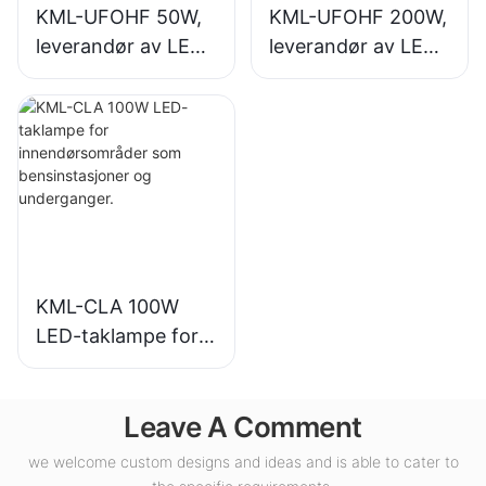
KML-UFOHF 50W,
KML-UFOHF 200W,
leverandør av LED-
leverandør av LED-
høybaylys for
høybalys for
industrianlegg,
innendørsbelysning
lagerbygninger og
i utstillingshaller,
andre
gymsaler osv.
innendørsbelysning
sapplikasjoner.
KML-CLA 100W
LED-taklampe for
innendørsområder
som
Leave A Comment
bensinstasjoner og
underganger.
we welcome custom designs and ideas and is able to cater to