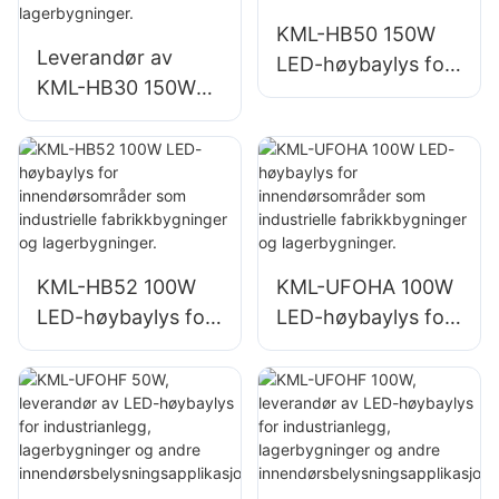
KML-HB50 150W
Leverandør av
LED-høybaylys for
KML-HB30 150W
innendørsområder
LED industri- og
som
gruvebelysning for
reparasjonsverkste
innendørsområder
der og
som
lagerbygninger.
treningsstudioer og
lagerbygninger.
KML-HB52 100W
KML-UFOHA 100W
LED-høybaylys for
LED-høybaylys for
innendørsområder
innendørsområder
som industrielle
som industrielle
fabrikkbygninger
fabrikkbygninger
og lagerbygninger.
og lagerbygninger.