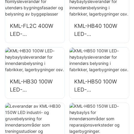
KML-FL2C 200W
KML-FL2C 240W
LED-flomlys
LED-flomlys
KML-FL2C 400W
KML-HB40 100W
LED-
LED-
flomlysleverandør
høybaylysleverand
for utendørs
ør for
bygningsfasader
innendørsbelysning
og belysning av
i fabrikker,
byggeplasser
lagerbygninger osv.
KML-HB30 100W
KML-HB50 100W
LED-
LED-
høybaylysleverand
høybaylysleverand
ør for
ør for innendørs
innendørsbelysning
belysning i
i fabrikker,
fabrikker,
lagerbygninger osv.
lagerbygninger osv.