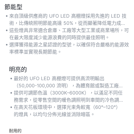
節能型
來自頂級供應商的 UFO LED 高棚燈採用先進的 LED 技
術，比傳統照明節能高達 50%，從而顯著降低電力成
本。
這些燈具非常適合倉庫、工廠等大型工業或商業場所，可
在最大限度減少能源浪費的同時提供最佳照明。
選擇獲得能源之星認證的型號，以確保符合嚴格的能源效
率標準並實現長期節能。
明亮的
最好的 UFO LED 高棚燈可提供高流明輸出
（50,000-100,000 流明），為體育館或製造工廠等
廣闊區域提供卓越的亮度。
提供可調節色溫（3000K–6000K），以滿足不同任
務需求，從零售空間的暖色調照明到車間的冷色調日
光。
在高天花板環境中，選擇光束角較寬（60°–120°）
的燈具，以均勻分佈光線並消除暗區。
耐用的