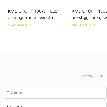
KML-UFOHF 100W – LED
KML-UFOHF 150W
aukštųjų įlankų šviestuvų
aukštųjų įlankų š
tiekėjas pramonės
tiekėjas, skirtas 
View Details
View Details
įmonėms, sandėliams ir
apšvietimui pram
kitoms patalpų
įmonėse, sporto s
apšvietimo reikmėms.
kt.
we welcome cu
Vardas