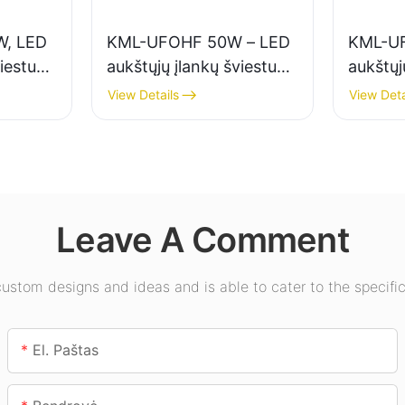
, LED
KML-UFOHF 50W – LED
KML-U
viestuvų
aukštųjų įlankų šviestuvų
aukštųj
vidaus
tiekėjas pramonės
tiekėja
View Details
View Deta
onės
įmonėms, sandėliams ir
apšviet
alėse ir
kitoms patalpų
salėse,
apšvietimo reikmėms.
kt.
Leave A Comment
stom designs and ideas and is able to cater to the specific
El. Paštas