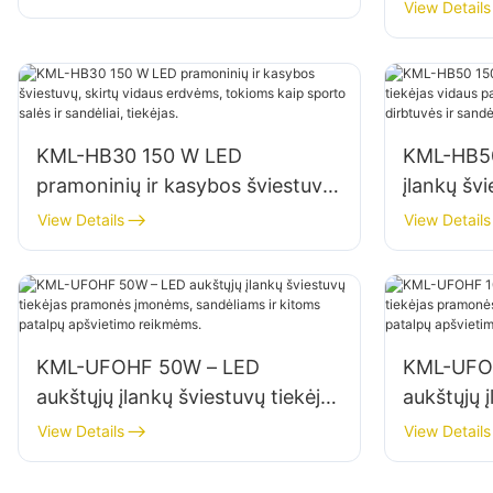
patalpų a
View Details
apšvietimui
sandėliuos
KML-HB30 150 W LED
KML-HB50
pramoninių ir kasybos šviestuvų,
įlankų švi
skirtų vidaus erdvėms, tokioms
patalpoms
View Details
View Details
kaip sporto salės ir sandėliai,
remonto d
tiekėjas.
KML-UFOHF 50W – LED
KML-UFO
aukštųjų įlankų šviestuvų tiekėjas
aukštųjų į
pramonės įmonėms, sandėliams
pramonės
View Details
View Details
ir kitoms patalpų apšvietimo
ir kitoms
reikmėms.
reikmėms