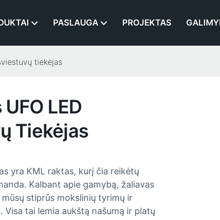
DUKTAI
PASLAUGA
PROJEKTAS
GALIMY
viestuvų tiekėjas
s UFO LED
ų Tiekėjas
s yra KML raktas, kurį čia reikėtų
omanda. Kalbant apie gamybą, žaliavas
o mūsų stiprūs mokslinių tyrimų ir
 Visa tai lemia aukštą našumą ir platų