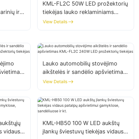
KML-FL2C 50W LED prožektorių
rinių ir
tiekėjas lauko reklaminiams
idavimo
stendams ir dideliems iškabų
View Details
apšvietimui
vėjimo
Lauko automobilių stovėjimo
švietimas
aikštelės ir sandėlio apšvietimas
KML-FL2C 240W LED
View Details
prožektorių tiekėjas
ukštųjų
KML-HB50 100 W LED aukštų
s vidaus
įlankų šviestuvų tiekėjas vidaus