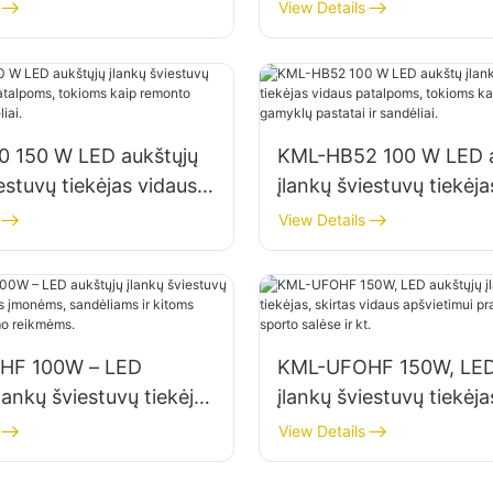
pšvietimui gamyklose,
patalpų apšvietimui ga
View Details
e ir kt.
sandėliuose ir kt.
 150 W LED aukštųjų
KML-HB52 100 W LED 
estuvų tiekėjas vidaus
įlankų šviestuvų tiekėja
, tokioms kaip
patalpoms, tokioms ka
View Details
irbtuvės ir sandėliai.
pramoniniai gamyklų pas
sandėliai.
HF 100W – LED
KML-UFOHF 150W, LED
lankų šviestuvų tiekėjas
įlankų šviestuvų tiekėja
 įmonėms, sandėliams
vidaus apšvietimui pr
View Details
 patalpų apšvietimo
įmonėse, sporto salėse 
.