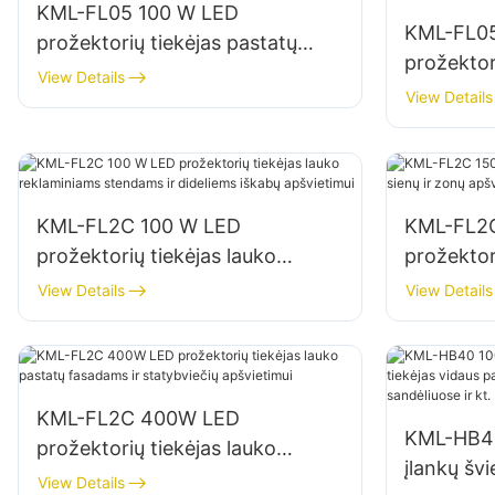
KML-FL05 100 W LED
KML-FL05
prožektorių tiekėjas pastatų
prožektor
fasadams ir statybviečių
View Details
stovėjimo 
View Details
apšvietimui
sandėliav
KML-FL2C 100 W LED
KML-FL2
prožektorių tiekėjas lauko
prožektor
reklaminiams stendams ir
ir zonų a
View Details
View Details
dideliems iškabų apšvietimui
KML-FL2C 400W LED
KML-HB40
prožektorių tiekėjas lauko
įlankų švi
pastatų fasadams ir statybviečių
View Details