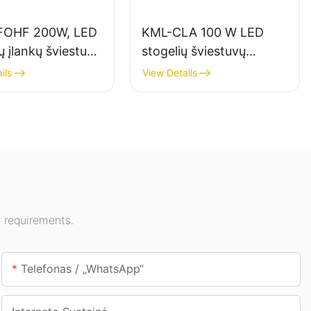
FOHF 200W, LED
KML-CLA 100 W LED
ų įlankų šviestuvų
stogelių šviestuvų
s, skirtas vidaus
tiekėjas vidaus erdvėms,
ils
View Details
imui parodų
tokioms kaip degalinės ir
 sporto salėse ir
požeminės perėjos.
 requirements.
Telefonas / „WhatsApp“