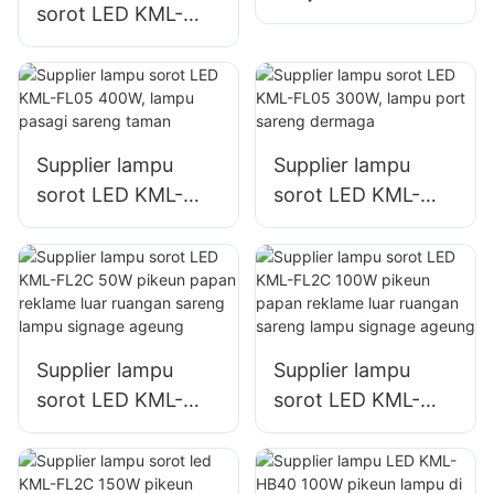
sorot LED KML-
FL05 200W, lampu
FL05 150W pikeun
lokasi darurat
lampu tempat
sareng bencana
parkir sareng
tempat
panyimpenan
Supplier lampu
Supplier lampu
sorot LED KML-
sorot LED KML-
FL05 400W, lampu
FL05 300W, lampu
pasagi sareng
port sareng
taman
dermaga
Supplier lampu
Supplier lampu
sorot LED KML-
sorot LED KML-
FL2C 50W pikeun
FL2C 100W pikeun
papan reklame luar
papan reklame luar
ruangan sareng
ruangan sareng