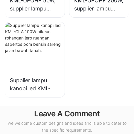
KML-UFOHF 50W,
KML-UFOHF 200W,
supplier lampu
supplier lampu
teluk tinggi led
teluk tinggi led
pikeun pabrik
pikeun lampu jero
industri, gudang,
ruangan di Aula
sareng aplikasi
Pameran,
lampu jero ruangan
gimnasium, jsb.
anu sanésna.
Supplier lampu
kanopi led KML-
CLA 100W pikeun
rohangan jero
Leave A Comment
ruangan sapertos
pom bensin sareng
we welcome custom designs and ideas and is able to cater to
jalan bawah tanah.
the specific requirements.