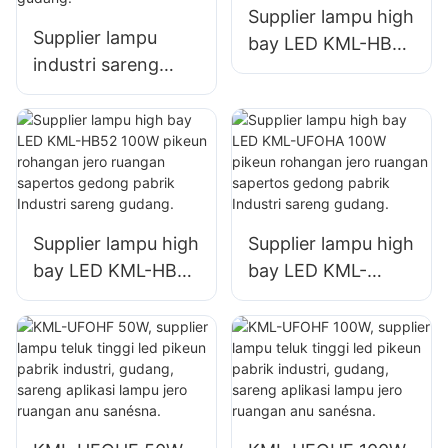
Supplier lampu high
Supplier lampu
bay LED KML-HB50
industri sareng
150W pikeun
pertambangan LED
rohangan jero
KML-HB30 150W
ruangan sapertos
kanggo rohangan
bengkel perbaikan
jero ruangan
sareng gudang.
sapertos
gimnasium sareng
Supplier lampu high
Supplier lampu high
gudang.
bay LED KML-HB52
bay LED KML-
100W pikeun
UFOHA 100W
rohangan jero
pikeun rohangan
ruangan sapertos
jero ruangan
gedong pabrik
sapertos gedong
Industri sareng
pabrik Industri
gudang.
sareng gudang.