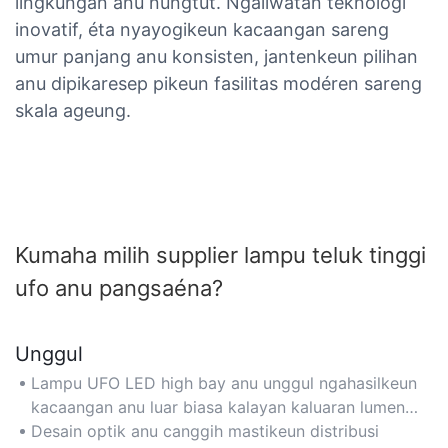
lingkungan anu nungtut. Ngaliwatan téknologi
inovatif, éta nyayogikeun kacaangan sareng
umur panjang anu konsisten, jantenkeun pilihan
anu dipikaresep pikeun fasilitas modéren sareng
skala ageung.
Kumaha milih supplier lampu teluk tinggi
ufo anu pangsaéna?
Unggul
Lampu UFO LED high bay anu unggul ngahasilkeun
kacaangan anu luar biasa kalayan kaluaran lumen
anu luhur (50.000-100.000 lumens), idéal pikeun
Desain optik anu canggih mastikeun distribusi