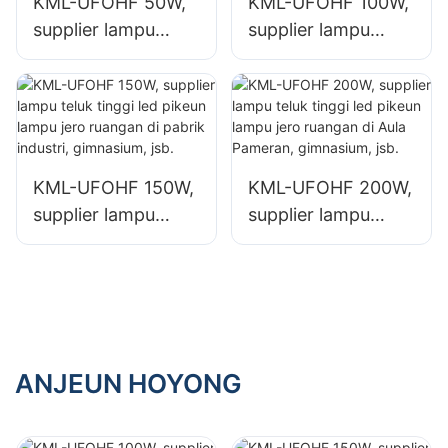
KML-UFOHF 50W,
KML-UFOHF 100W,
supplier lampu
supplier lampu
teluk tinggi led
teluk tinggi led
pikeun pabrik
pikeun pabrik
industri, gudang,
industri, gudang,
sareng aplikasi
sareng aplikasi
lampu jero ruangan
lampu jero ruangan
KML-UFOHF 150W,
KML-UFOHF 200W,
anu sanésna.
anu sanésna.
supplier lampu
supplier lampu
teluk tinggi led
teluk tinggi led
pikeun lampu jero
pikeun lampu jero
ruangan di pabrik
ruangan di Aula
industri,
Pameran,
gimnasium, jsb.
gimnasium, jsb.
ANJEUN HOYONG