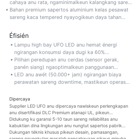
rohangan industri ageung sapertos gudang sareng
cahaya anu rata, ngaminimalkeun kalangkang sareng
pabrik.
silau pikeun lingkungan anu langkung aman sareng
Bahan premium sapertos aluminium kelas pesawat
langkung produktif.
sareng kaca tempered nyayogikeun daya tahan
sareng tahan panas anu teu aya tandinganna.
Éfisién
Lampu high bay UFO LED anu hemat énergi
ngirangan konsumsi daya dugi ka 60%
dibandingkeun sareng lampu halida logam
Pilihan peredupan anu cerdas (sensor gerak,
atanapi lampu fluoresen tradisional.
panén siang) ngaoptimalkeun panggunaan
énergi di daérah anu gaduh aktivitas anu
LED anu awét (50.000+ jam) ngirangan biaya
variabel atanapi cahaya alami.
perawatan sareng downtime, mastikeun operasi
anu kontinyu di fasilitas anu penting.
Dipercaya
Supplier LED UFO anu dipercaya nawiskeun perlengkapan
anu disertifikasi DLC Premium atanapi UL, pikeun
mastikeun patuh kana standar kaamanan sareng kinerja
Didukung ku garansi 5-10 taun sareng reliabilitas anu
industri.
kabuktian dina lingkungan anu nungtut sapertos pabrik
manufaktur sareng arena olahraga.
Dukungan téknis khusus pikeun desain, pamasangan,
sareng ngungkulan masalah pencahayaan pikeun minuhan