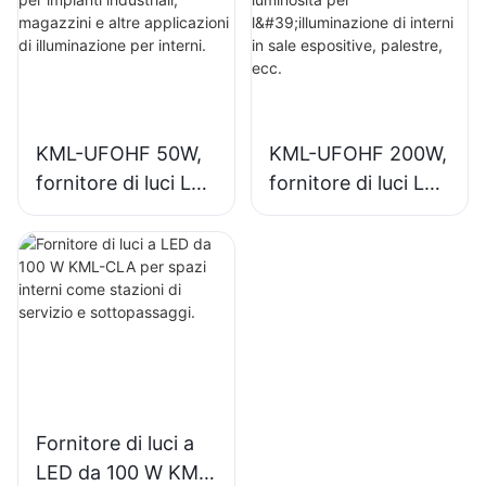
magazzini e altre
industriali, palestre,
applicazioni di
ecc.
illuminazione per
interni.
KML-UFOHF 50W,
KML-UFOHF 200W,
fornitore di luci LED
fornitore di luci LED
ad alta luminosità
ad alta luminosità
per impianti
per l'illuminazione
industriali,
di interni in sale
magazzini e altre
espositive,
applicazioni di
palestre, ecc.
illuminazione per
interni.
Fornitore di luci a
LED da 100 W KML-