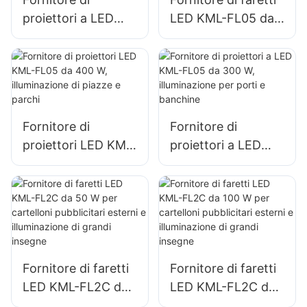
proiettori a LED
LED KML-FL05 da
KML-FL05 da 150
200 W,
W per
illuminazione di
l'illuminazione di
emergenza e di
parcheggi e aree di
soccorso in caso di
stoccaggio
calamità
Fornitore di
Fornitore di
proiettori LED KML-
proiettori a LED
FL05 da 400 W,
KML-FL05 da 300
illuminazione di
W, illuminazione per
piazze e parchi
porti e banchine
Fornitore di faretti
Fornitore di faretti
LED KML-FL2C da
LED KML-FL2C da
50 W per cartelloni
100 W per