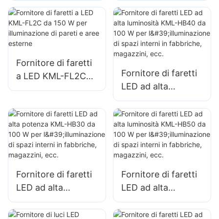
pubblicitari esterni
cartelloni
e illuminazione di
pubblicitari esterni
grandi insegne
e illuminazione di
grandi insegne
Fornitore di faretti
Fornitore di faretti
a LED KML-FL2C
LED ad alta
da 150 W per
luminosità KML-
illuminazione di
HB40 da 100 W per
pareti e aree
l'illuminazione di
esterne
spazi interni in
fabbriche,
magazzini, ecc.
Fornitore di faretti
Fornitore di faretti
LED ad alta
LED ad alta
potenza KML-HB30
luminosità KML-
da 100 W per
HB50 da 100 W per