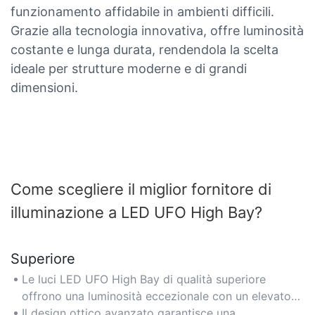
funzionamento affidabile in ambienti difficili.
Grazie alla tecnologia innovativa, offre luminosità
costante e lunga durata, rendendola la scelta
ideale per strutture moderne e di grandi
dimensioni.
Come scegliere il miglior fornitore di
illuminazione a LED UFO High Bay?
Superiore
Le luci LED UFO High Bay di qualità superiore
offrono una luminosità eccezionale con un elevato
flusso luminoso (50.000-100.000 lumen), ideali per
Il design ottico avanzato garantisce una