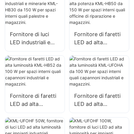
l'illuminazione di
l'illuminazione di
spazi interni in
spazi interni in
fabbriche,
fabbriche,
magazzini, ecc.
magazzini, ecc.
Fornitore di luci
Fornitore di faretti
LED industriali e
LED ad alta
minerarie KML-
potenza KML-HB50
HB30 da 150 W per
da 150 W per spazi
spazi interni quali
interni quali officine
palestre e
di riparazione e
magazzini.
magazzini.
Fornitore di faretti
Fornitore di faretti
LED ad alta
LED ad alta
luminosità KML-
luminosità KML-
HB52 da 100 W per
UFOHA da 100 W
spazi interni quali
per spazi interni