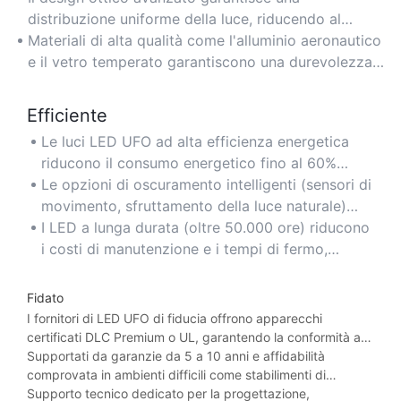
grandi spazi industriali come magazzini e fabbriche.
distribuzione uniforme della luce, riducendo al
minimo ombre e riflessi per ambienti più sicuri e
Materiali di alta qualità come l'alluminio aeronautico
produttivi.
e il vetro temperato garantiscono una durevolezza e
una resistenza al calore senza pari.
Efficiente
Le luci LED UFO ad alta efficienza energetica
riducono il consumo energetico fino al 60%
rispetto alle tradizionali luci fluorescenti o agli
Le opzioni di oscuramento intelligenti (sensori di
alogenuri metallici.
movimento, sfruttamento della luce naturale)
ottimizzano l'uso dell'energia nelle aree con
I LED a lunga durata (oltre 50.000 ore) riducono
attività variabile o luce naturale.
i costi di manutenzione e i tempi di fermo,
garantendo un funzionamento continuo nelle
strutture critiche.
Fidato
I fornitori di LED UFO di fiducia offrono apparecchi
certificati DLC Premium o UL, garantendo la conformità agli
standard di sicurezza e prestazioni del settore.
Supportati da garanzie da 5 a 10 anni e affidabilità
comprovata in ambienti difficili come stabilimenti di
produzione e arene sportive.
Supporto tecnico dedicato per la progettazione,