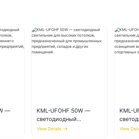
W —
KML-UFOHF 50W —
KML-U
светодиодный
свето
светильник для
светил
View Details
View Deta
в,
высоких потолков,
высоки