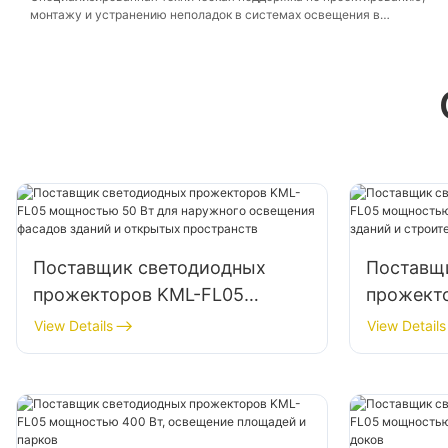
монтажу и устранению неполадок в системах освещения в
соответствии с конкретными требованиями проекта.
Поставщик светодиодных
Поставщ
прожекторов KML-FL05
прожект
мощностью 50 Вт для
мощност
View Details
View Details
наружного освещения фасадов
освещени
зданий и открытых
строите
пространств