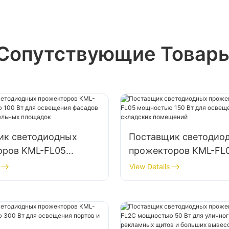
Сопутствующие Товар
ик светодиодных
Поставщик светодио
оров KML-FL05
прожекторов KML-FL
ью 100 Вт для
мощностью 150 Вт дл
View Details
я фасадов зданий и
освещения парковок 
льных площадок
складских помещени