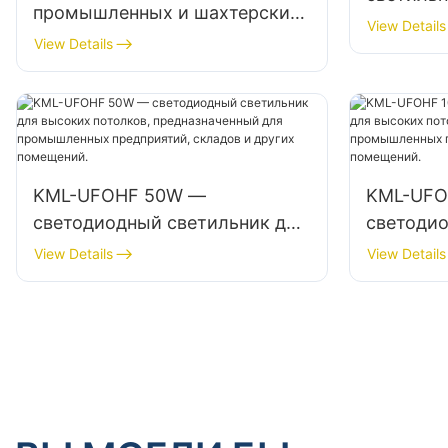
промышленных и шахтерских
мощност
View Details
светильников KML-HB30
View Details
высоких 
мощностью 150 Вт для
как ремо
внутренних помещений, таких
склады.
как спортзалы и склады.
KML-UFOHF 50W —
KML-UFO
светодиодный светильник для
светодио
высоких потолков,
высоких 
View Details
View Details
предназначенный для
предназн
промышленных предприятий,
промышл
складов и других помещений.
складов 