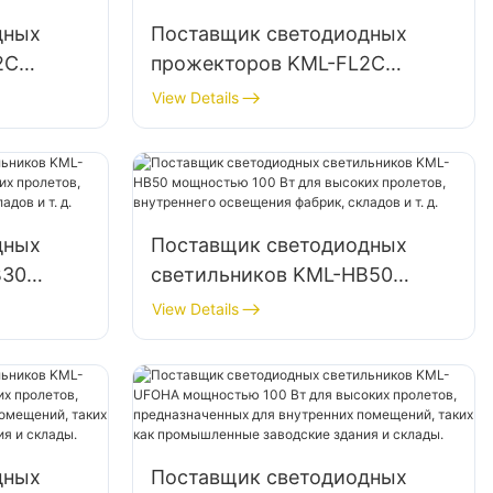
дных
Поставщик светодиодных
2C
прожекторов KML-FL2C
я
мощностью 100 Вт для
View Details
освещения наружных
больших
рекламных щитов и больших
вывесок
дных
Поставщик светодиодных
B30
светильников KML-HB50
я
мощностью 100 Вт для
View Details
высоких пролетов,
ия
внутреннего освещения
.
фабрик, складов и т. д.
дных
Поставщик светодиодных