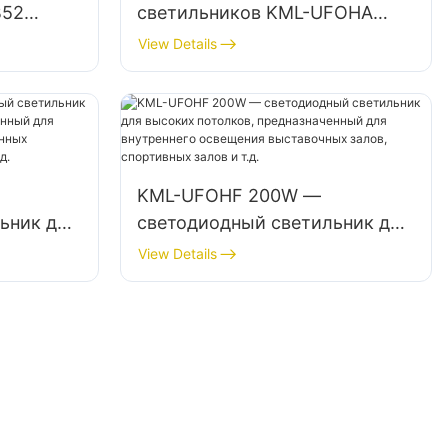
B52
светильников KML-UFOHA
я
мощностью 100 Вт для
View Details
высоких пролетов,
предназначенных для
й, таких
внутренних помещений, таких
аводские
как промышленные заводские
здания и склады.
KML-UFOHF 200W —
ьник для
светодиодный светильник для
высоких потолков,
View Details
предназначенный для
ия
внутреннего освещения
риятий,
выставочных залов,
 д.
спортивных залов и т.д.