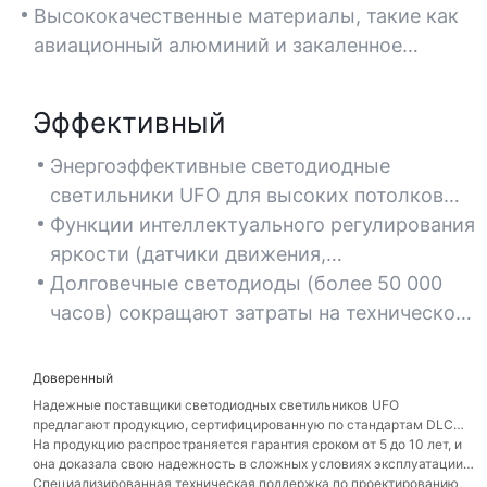
идеально подходящие для больших
распределение света, минимизируя тени и
Высококачественные материалы, такие как
промышленных помещений, таких как
блики, что создает более безопасные и
авиационный алюминий и закаленное
склады и заводы.
продуктивные условия работы.
стекло, обеспечивают непревзойденную
прочность и термостойкость.
Эффективный
Энергоэффективные светодиодные
светильники UFO для высоких потолков
снижают энергопотребление до 60% по
Функции интеллектуального регулирования
сравнению с традиционными
яркости (датчики движения,
металлогалогенными или
использование естественного освещения)
Долговечные светодиоды (более 50 000
люминесцентными лампами.
оптимизируют энергопотребление в
часов) сокращают затраты на техническое
помещениях с переменной активностью
обслуживание и время простоя,
или неравномерным естественным
обеспечивая непрерывную работу
Доверенный
освещением.
критически важных объектов.
Надежные поставщики светодиодных светильников UFO
предлагают продукцию, сертифицированную по стандартам DLC
Premium или UL, что гарантирует соответствие отраслевым
На продукцию распространяется гарантия сроком от 5 до 10 лет, и
стандартам безопасности и производительности.
она доказала свою надежность в сложных условиях эксплуатации,
таких как производственные предприятия и спортивные арены.
Специализированная техническая поддержка по проектированию,