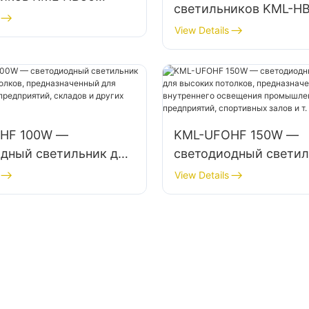
светильников KML-H
ью 150 Вт для
мощностью 100 Вт дл
View Details
помещений, таких
высоких пролетов,
нтные мастерские и
предназначенных для
внутренних помещени
как промышленные з
здания и склады.
HF 100W —
KML-UFOHF 150W —
дный светильник для
светодиодный светил
потолков,
высоких потолков,
View Details
аченный для
предназначенный для
енных предприятий,
внутреннего освещен
и других помещений.
промышленных предп
спортивных залов и т.