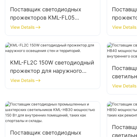
Поставщик светодиодных
Поставщ
прожекторов KML-FL05
прожект
мощностью 400 Вт,
мощност
View Details
View Details
освещение площадей и парков
освещени
KML-FL2C 150W светодиодный
Поставщ
прожектор для наружного
светиль
освещения стен и территорий.
View Details
мощност
View Details
высоких 
внутренн
фабрик, с
Поставщ
Поставщик светодиодных
светиль