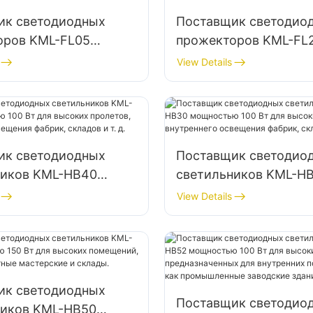
ик светодиодных
Поставщик светодио
оров KML-FL05
прожекторов KML-FL
ью 300 Вт для
мощностью 50 Вт дл
View Details
я портов и доков
уличного освещения
рекламных щитов и 
вывесок
ик светодиодных
Поставщик светодио
ников KML-HB40
светильников KML-H
ью 100 Вт для
мощностью 100 Вт дл
View Details
пролетов,
высоких пролетов,
его освещения
внутреннего освещен
кладов и т. д.
фабрик, складов и т. д
ик светодиодных
Поставщик светодио
ников KML-HB50