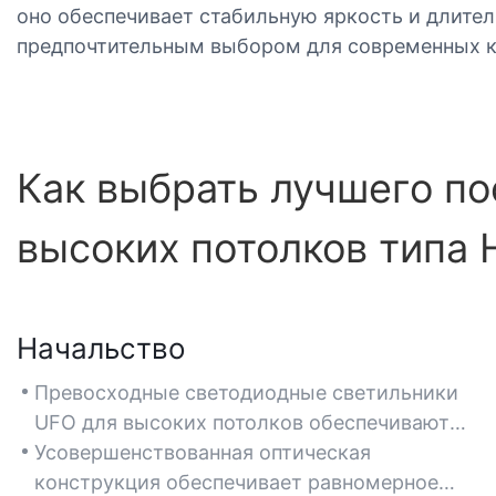
оно обеспечивает стабильную яркость и длител
предпочтительным выбором для современных к
Как выбрать лучшего п
высоких потолков типа
Начальство
Превосходные светодиодные светильники
UFO для высоких потолков обеспечивают
исключительную яркость и высокую
Усовершенствованная оптическая
светоотдачу (50 000–100 000 люмен),
конструкция обеспечивает равномерное