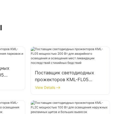
ы
дных
Поставщик светодиодных
05
прожекторов KML-FL05
я
мощностью 200 Вт для
View Details
и
аварийного освещения и
й
освещения мест ликвидации
последствий стихийных
бедствий