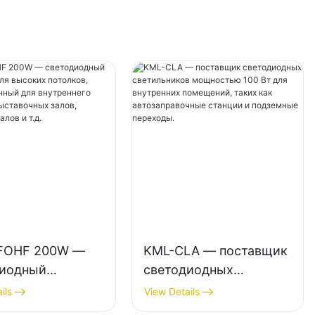
FOHF 200W —
KML-CLA — поставщик
диодный
светодиодных
ьник для
светильников
ils
View Details
х потолков,
мощностью 100 Вт для