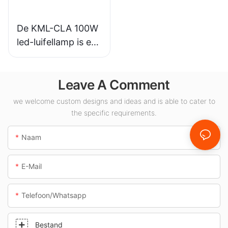
oepassingen.
De KML-CLA 100W
led-luifellamp is een
leverancier voor
binnenruimtes
Leave A Comment
zoals tankstations
en tunnels.
we welcome custom designs and ideas and is able to cater to
the specific requirements.
Naam
E-Mail
Telefoon/whatsapp
Bestand