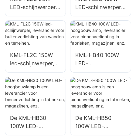
LED-schijnwerper,
LED-schijnwerper,
leverancier voor
leverancier voor
buitenreclamebord
buitenreclamebord
en en grote
en en grote
bewegwijzering.
bewegwijzering.
KML-FL2C 150W
KML-HB40 100W
led-schijnwerper,
LED-
leverancier voor
hoogbouwlamp,
buitenverlichting
leverancier voor
van wanden en
binnenverlichting in
terreinen.
fabrieken,
magazijnen, enz.
De KML-HB30
De KML-HB50
100W LED-
100W LED-
hoogbouwlamp is
hoogbouwlamp is