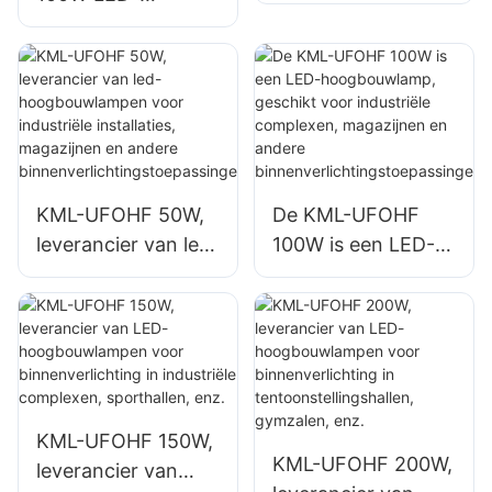
hoogbouwlamp,
hoogbouwlamp is
leverancier voor
een leverancier
binnenruimtes
voor binnenruimtes
zoals industriële
zoals industriële
fabrieksgebouwen
fabrieksgebouwen
en magazijnen.
en magazijnen.
KML-UFOHF 50W,
De KML-UFOHF
leverancier van led-
100W is een LED-
hoogbouwlampen
hoogbouwlamp,
voor industriële
geschikt voor
installaties,
industriële
magazijnen en
complexen,
andere
magazijnen en
binnenverlichtingst
andere
KML-UFOHF 150W,
oepassingen.
binnenverlichtingst
KML-UFOHF 200W,
leverancier van
oepassingen.