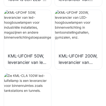
hoogbouwlamp,
LED-
geschikt voor
hoogbouwlampen
industriële
voor
complexen,
binnenverlichting in
magazijnen en
industriële
andere
complexen,
binnenverlichtingst
sporthallen, enz.
oepassingen.
KML-UFOHF 50W,
KML-UFOHF 200W,
leverancier van led-
leverancier van
hoogbouwlampen
LED-
voor industriële
hoogbouwlampen
installaties,
voor
magazijnen en
binnenverlichting in
andere
tentoonstellingshall
binnenverlichtingst
en, gymzalen, enz.