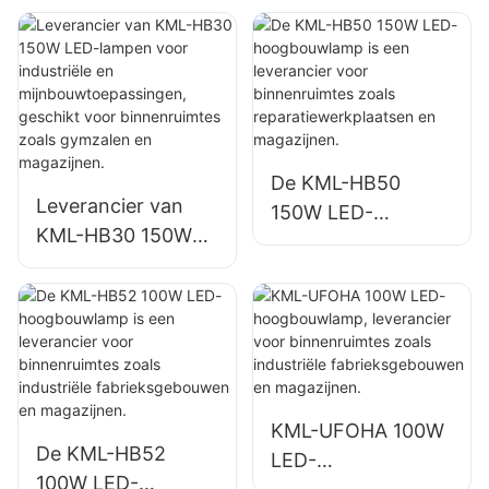
een leverancier
een leverancier
voor
voor
binnenverlichting in
binnenverlichting in
fabrieken,
fabrieken,
magazijnen, enz.
magazijnen, enz.
De KML-HB50
Leverancier van
150W LED-
KML-HB30 150W
hoogbouwlamp is
LED-lampen voor
een leverancier
industriële en
voor binnenruimtes
mijnbouwtoepassin
zoals
gen, geschikt voor
reparatiewerkplaat
binnenruimtes
sen en magazijnen.
zoals gymzalen en
KML-UFOHA 100W
magazijnen.
De KML-HB52
LED-
100W LED-