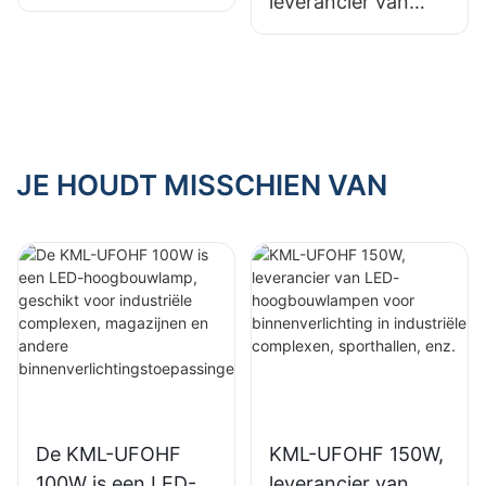
leverancier van
LED-
LED-
hoogbouwlampen
hoogbouwlampen
voor
voor
binnenverlichting in
binnenverlichting in
industriële
tentoonstellingshall
complexen,
en, gymzalen, enz.
JE HOUDT MISSCHIEN VAN
sporthallen, enz.
De KML-UFOHF
KML-UFOHF 150W,
100W is een LED-
leverancier van