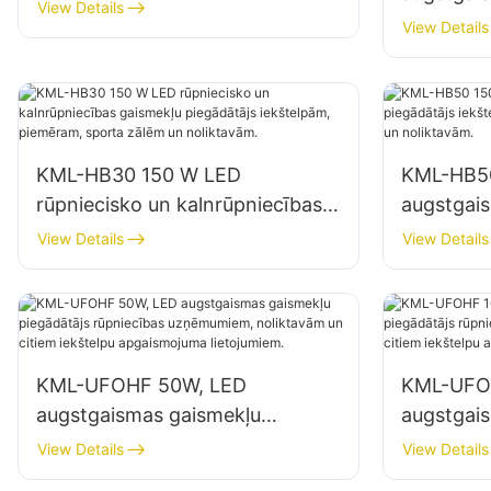
un zonas apgaismojumam
View Details
piegādātā
View Details
apgaismo
noliktavās
KML-HB30 150 W LED
KML-HB5
rūpniecisko un kalnrūpniecības
augstgai
gaismekļu piegādātājs
piegādātā
View Details
View Details
iekštelpām, piemēram, sporta
piemēram
zālēm un noliktavām.
noliktavā
KML-UFOHF 50W, LED
KML-UFO
augstgaismas gaismekļu
augstgai
piegādātājs rūpniecības
piegādātā
View Details
View Details
uzņēmumiem, noliktavām un
uzņēmumi