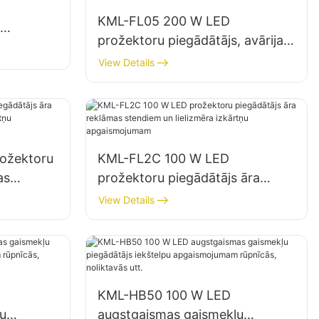
KML-FL05 200 W LED
prožektoru piegādātājs, avārijas
tavu
un katastrofu seku likvidēšanas
View Details
vietu apgaismojums
ožektoru
KML-FL2C 100 W LED
as
prožektoru piegādātājs āra
izkārtņu
reklāmas stendiem un lielizmēra
View Details
izkārtņu apgaismojumam
KML-HB50 100 W LED
u
augstgaismas gaismekļu