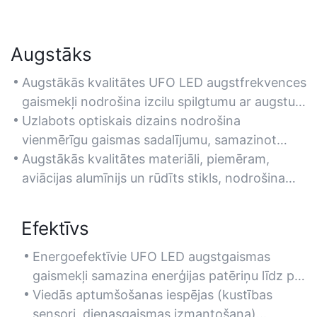
Augstāks
Augstākās kvalitātes UFO LED augstfrekvences
gaismekļi nodrošina izcilu spilgtumu ar augstu
lūmenu atdevi (50 000–100 000 lūmenu), kas ir
Uzlabots optiskais dizains nodrošina
ideāli piemēroti lielām rūpniecības telpām,
vienmērīgu gaismas sadalījumu, samazinot
piemēram, noliktavām un rūpnīcām.
ēnas un atspīdumu drošākai un produktīvākai
Augstākās kvalitātes materiāli, piemēram,
videi.
aviācijas alumīnijs un rūdīts stikls, nodrošina
nepārspējamu izturību un karstumizturību.
Efektīvs
Energoefektīvie UFO LED augstgaismas
gaismekļi samazina enerģijas patēriņu līdz pat
60% salīdzinājumā ar tradicionālajām
Viedās aptumšošanas iespējas (kustības
metālhalogenīdu vai dienasgaismas gaismām.
sensori, dienasgaismas izmantošana)