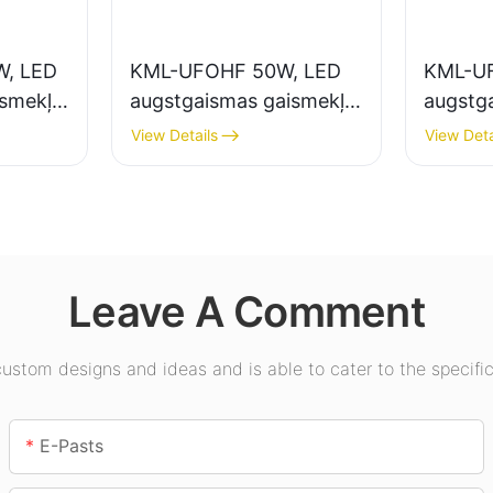
, LED
KML-UFOHF 50W, LED
KML-U
ismekļu
augstgaismas gaismekļu
augstg
elpu
piegādātājs rūpniecības
piegādā
View Details
View Deta
uzņēmumiem,
apgais
ēmumos,
noliktavām un citiem
zālēs, 
iekštelpu apgaismojuma
lietojumiem.
Leave A Comment
stom designs and ideas and is able to cater to the specific
E-Pasts