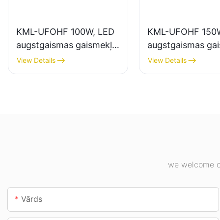
KML-UFOHF 100W, LED
KML-UFOHF 150W
augstgaismas gaismekļu
augstgaismas ga
piegādātājs rūpniecības
piegādātājs iekšt
View Details
View Details
uzņēmumiem,
apgaismojumam
noliktavām un citiem
rūpniecības uzņ
iekštelpu apgaismojuma
sporta zālēs utt.
lietojumiem.
we welcome cu
Vārds