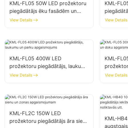
KML-FL05 50W LED prožektoru
KML-FL05
piegādātājs ēku fasādēm un
piegādāt
atklātas telpas apgaismojumam
būvlauku
View Details
View Details
KML-FL05 400W LED
KML-FL0
prožektoru piegādātājs, laukumu
prožektor
un parku apgaismojums
doku apg
View Details
View Details
KML-FL2C 150W LED
KML-HB4
prožektoru piegādātājs āra sienu
augstgai