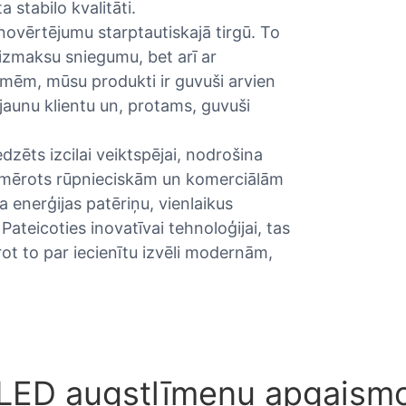
 stabilo kvalitāti.
novērtējumu starptautiskajā tirgū. To
o izmaksu sniegumu, bet arī ar
smēm, mūsu produkti ir guvuši arvien
jaunu klientu un, protams, guvuši
zēts izcilai veiktspējai, nodrošina
piemērots rūpnieciskām un komerciālām
a enerģijas patēriņu, vienlaikus
ateicoties inovatīvai tehnoloģijai, tas
t to par iecienītu izvēli modernām,
O LED augstlīmeņu apgaism