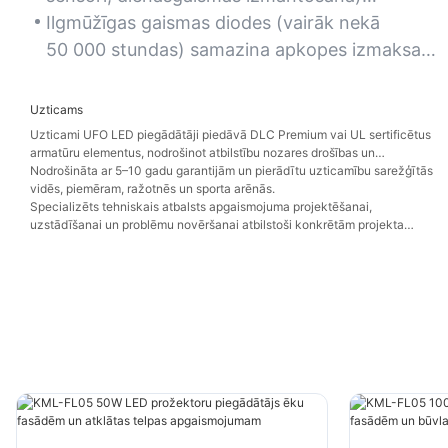
optimizē enerģijas patēriņu zonās ar mainīgu
Ilgmūžīgas gaismas diodes (vairāk nekā
aktivitāti vai dabisko apgaismojumu.
50 000 stundas) samazina apkopes izmaksas
un dīkstāves laiku, nodrošinot nepārtrauktu
darbību kritiski svarīgās telpās.
Uzticams
Uzticami UFO LED piegādātāji piedāvā DLC Premium vai UL sertificētus
armatūru elementus, nodrošinot atbilstību nozares drošības un
veiktspējas standartiem.
Nodrošināta ar 5–10 gadu garantijām un pierādītu uzticamību sarežģītās
vidēs, piemēram, ražotnēs un sporta arēnās.
Specializēts tehniskais atbalsts apgaismojuma projektēšanai,
uzstādīšanai un problēmu novēršanai atbilstoši konkrētām projekta
prasībām.