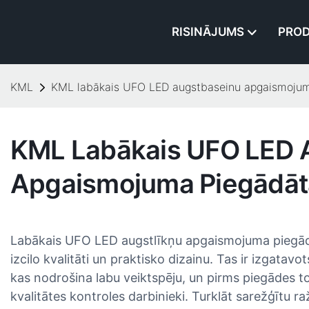
RISINĀJUMS
PROD
KML
KML labākais UFO LED augstbaseinu apgaismojum
KML Labākais UFO LED 
Apgaismojuma Piegādāt
Labākais UFO LED augstlīkņu apgaismojuma piegādā
izcilo kvalitāti un praktisko dizainu. Tas ir izgatav
kas nodrošina labu veiktspēju, un pirms piegādes to
kvalitātes kontroles darbinieki. Turklāt sarežģītu 