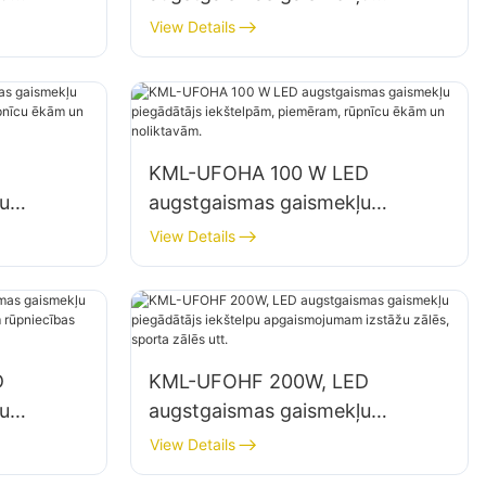
piegādātājs iekštelpu
View Details
ās,
apgaismojumam rūpnīcās,
noliktavās utt.
KML-UFOHA 100 W LED
u
augstgaismas gaismekļu
,
piegādātājs iekštelpām,
View Details
ām un
piemēram, rūpnīcu ēkām un
noliktavām.
D
KML-UFOHF 200W, LED
u
augstgaismas gaismekļu
piegādātājs iekštelpu
View Details
cības
apgaismojumam izstāžu zālēs,