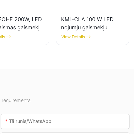
FOHF 200W, LED
KML-CLA 100 W LED
aismas gaismekļu
nojumju gaismekļu
tājs iekštelpu
piegādātājs iekštelpām,
ils
View Details
mojumam izstāžu
piemēram, degvielas
sporta zālēs utt.
uzpildes stacijām un
pazemes pārejām.
 requirements.
Tālrunis/WhatsApp