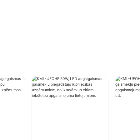
kštelpu apgaismojuma
uzņēmumos, sporta zāl
em.