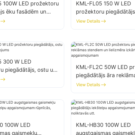
 100W LED prožektoru
KML-FL05 150 W LED
ājs ēku fasādēm un
prožektoru piegādātājs
mu apgaismojumam
autostāvvietu un nolik
View Details
apgaismojumam
5 300 W LED
KML-FL2C 50W LED pr
u piegādātājs, ostu un
piegādātājs āra reklām
aismojums
stendiem un lielizmēra 
View Details
apgaismojumam
0 100W LED
KML-HB30 100W LED
smas gaismekļu
augstgaismas gaismekļ