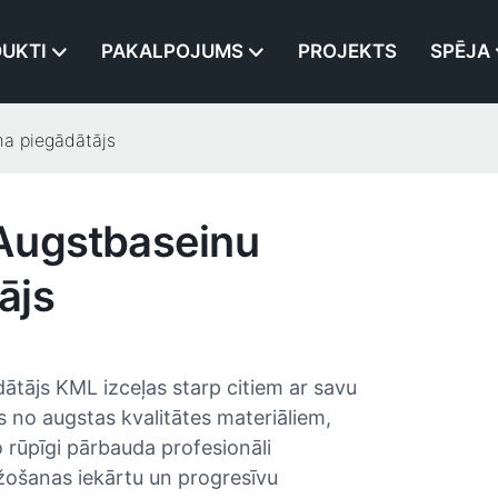
UKTI
PAKALPOJUMS
PROJEKTS
SPĒJA
a piegādātājs
Augstbaseinu
ājs
tājs KML izceļas starp citiem ar savu
ots no augstas kvalitātes materiāliem,
 rūpīgi pārbauda profesionāli
ražošanas iekārtu un progresīvu