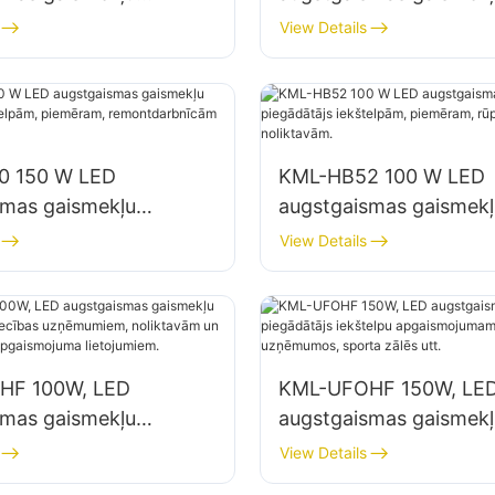
js iekštelpu
piegādātājs iekštelpu
View Details
jumam rūpnīcās,
apgaismojumam rūpnīc
 utt.
noliktavās utt.
0 150 W LED
KML-HB52 100 W LED
smas gaismekļu
augstgaismas gaismekļ
js iekštelpām,
piegādātājs iekštelpām
View Details
, remontdarbnīcām un
piemēram, rūpnīcu ēk
m.
noliktavām.
HF 100W, LED
KML-UFOHF 150W, LE
smas gaismekļu
augstgaismas gaismekļ
js rūpniecības
piegādātājs iekštelpu
View Details
em, noliktavām un
apgaismojumam rūpnie