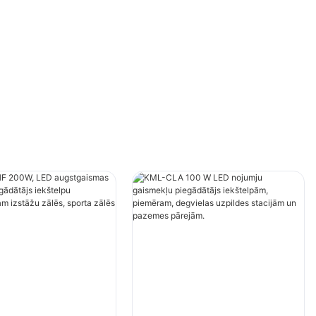
ēs utt.
sporta zālēs utt.