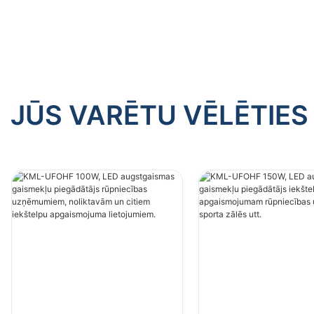
citiem iekštelpu apgaismojuma
citiem ie
lietojumiem.
lietojumi
JŪS VARĒTU VĒLĒTIES