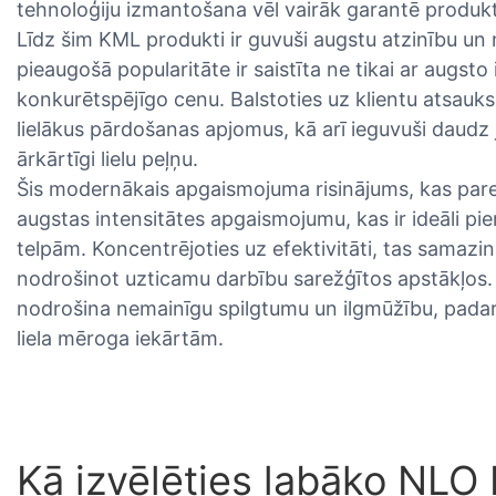
tehnoloģiju izmantošana vēl vairāk garantē produkta
Līdz šim KML produkti ir guvuši augstu atzinību un 
pieaugošā popularitāte ir saistīta ne tikai ar augst
konkurētspējīgo cenu. Balstoties uz klientu atsauk
lielākus pārdošanas apjomus, kā arī ieguvuši daudz 
ārkārtīgi lielu peļņu.
Šis modernākais apgaismojuma risinājums, kas pared
augstas intensitātes apgaismojumu, kas ir ideāli 
telpām. Koncentrējoties uz efektivitāti, tas samazin
nodrošinot uzticamu darbību sarežģītos apstākļos. P
nodrošina nemainīgu spilgtumu un ilgmūžību, padaro
liela mēroga iekārtām.
Kā izvēlēties labāko NL