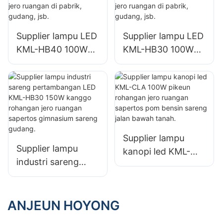
luar ruangan
bandara luar
ruangan
Supplier lampu LED
Supplier lampu LED
KML-HB40 100W
KML-HB30 100W
pikeun lampu di
pikeun lampu di
jero ruangan di
jero ruangan di
pabrik, gudang, jsb.
pabrik, gudang, jsb.
Supplier lampu
Supplier lampu
kanopi led KML-
industri sareng
CLA 100W pikeun
pertambangan LED
rohangan jero
KML-HB30 150W
ruangan sapertos
kanggo rohangan
ANJEUN HOYONG
pom bensin sareng
jero ruangan
jalan bawah tanah.