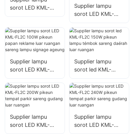
Supplier lampu
ageung.
sorot LED KML-
sorot LED KML-
FL05 300W, lampu
FL2C 50W pikeun
port sareng
papan reklame luar
dermaga
ruangan sareng
lampu signage
ageung
Supplier lampu
Supplier lampu
sorot LED KML-
sorot led KML-
FL2C 100W pikeun
FL2C 150W pikeun
papan reklame luar
lampu témbok
ruangan sareng
sareng daérah luar
lampu signage
ruangan
ageung
Supplier lampu
Supplier lampu
sorot LED KML-
sorot LED KML-
FL2C 200W pikeun
FL2C 240W pikeun