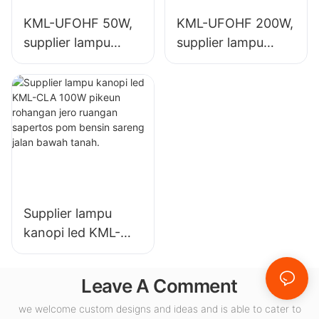
KML-UFOHF 50W,
KML-UFOHF 200W,
supplier lampu
supplier lampu
teluk tinggi led
teluk tinggi led
pikeun pabrik
pikeun lampu jero
industri, gudang,
ruangan di Aula
sareng aplikasi
Pameran,
lampu jero ruangan
gimnasium, jsb.
anu sanésna.
Supplier lampu
kanopi led KML-
CLA 100W pikeun
rohangan jero
Leave A Comment
ruangan sapertos
pom bensin sareng
we welcome custom designs and ideas and is able to cater to