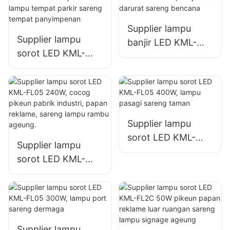
konstruksi
sareng lampu
rohangan terbuka
Supplier lampu
Supplier lampu
banjir LED KML-
sorot LED KML-
FL05 200W, lampu
FL05 150W pikeun
lokasi darurat
lampu tempat
sareng bencana
parkir sareng
tempat
panyimpenan
Supplier lampu
sorot LED KML-
Supplier lampu
FL05 400W, lampu
sorot LED KML-
pasagi sareng
FL05 240W, cocog
taman
pikeun pabrik
industri, papan
reklame, sareng
lampu rambu
Supplier lampu