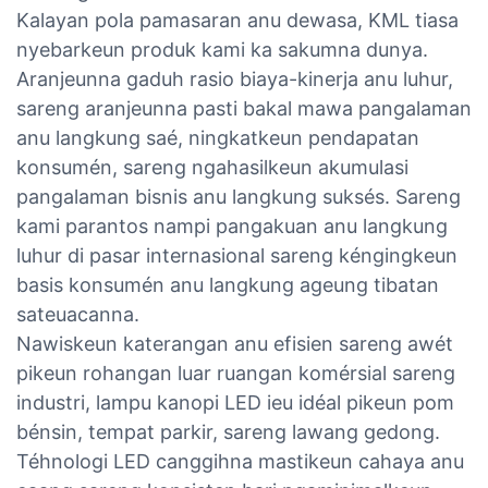
Kalayan pola pamasaran anu dewasa, KML tiasa
nyebarkeun produk kami ka sakumna dunya.
Aranjeunna gaduh rasio biaya-kinerja anu luhur,
sareng aranjeunna pasti bakal mawa pangalaman
anu langkung saé, ningkatkeun pendapatan
konsumén, sareng ngahasilkeun akumulasi
pangalaman bisnis anu langkung suksés. Sareng
kami parantos nampi pangakuan anu langkung
luhur di pasar internasional sareng kéngingkeun
basis konsumén anu langkung ageung tibatan
sateuacanna.
Nawiskeun katerangan anu efisien sareng awét
pikeun rohangan luar ruangan komérsial sareng
industri, lampu kanopi LED ieu idéal pikeun pom
bénsin, tempat parkir, sareng lawang gedong.
Téhnologi LED canggihna mastikeun cahaya anu