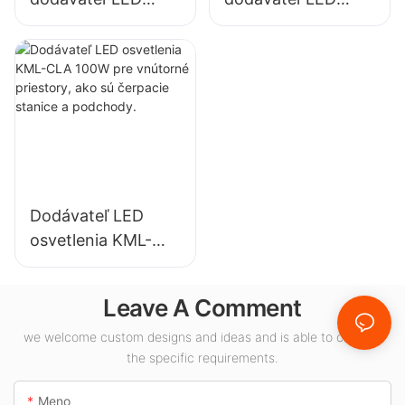
svietidiel do
svietidiel pre
vysokých hal pre
vnútorné
priemyselné
osvetlenie
závody, sklady a
výstavných siení,
iné vnútorné
telocviční atď.
osvetlenie.
Dodávateľ LED
osvetlenia KML-
CLA 100W pre
vnútorné priestory,
Leave A Comment
ako sú čerpacie
stanice a
we welcome custom designs and ideas and is able to cater to
the specific requirements.
podchody.
Meno