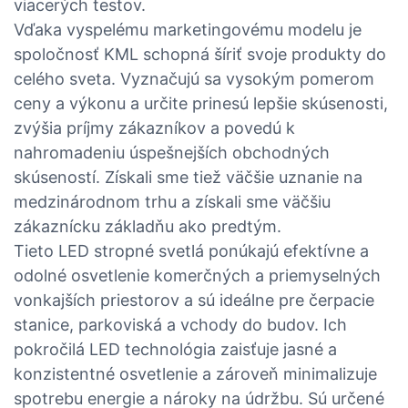
viacerých testov.
Vďaka vyspelému marketingovému modelu je
spoločnosť KML schopná šíriť svoje produkty do
celého sveta. Vyznačujú sa vysokým pomerom
ceny a výkonu a určite prinesú lepšie skúsenosti,
zvýšia príjmy zákazníkov a povedú k
nahromadeniu úspešnejších obchodných
skúseností. Získali sme tiež väčšie uznanie na
medzinárodnom trhu a získali sme väčšiu
zákaznícku základňu ako predtým.
Tieto LED stropné svetlá ponúkajú efektívne a
odolné osvetlenie komerčných a priemyselných
vonkajších priestorov a sú ideálne pre čerpacie
stanice, parkoviská a vchody do budov. Ich
pokročilá LED technológia zaisťuje jasné a
konzistentné osvetlenie a zároveň minimalizuje
spotrebu energie a nároky na údržbu. Sú určené