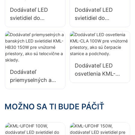
Dodávateľ LED
Dodávateľ LED
svietidiel do
svietidiel do
vysokých
vysokých
priestorov KML-
priestorov KML-
HB40 s výkonom
HB30 s výkonom
100 W pre vnútorné
100 W pre vnútorné
priestory v
priestory v
Dodávateľ LED
továrňach,
továrňach,
Dodávateľ
osvetlenia KML-
skladoch atď.
skladoch atď.
priemyselných a
CLA 100W pre
banských LED
vnútorné priestory,
svietidiel KML-
ako sú čerpacie
HB30 150W pre
MOŽNO SA TI BUDE PÁČIŤ
stanice a
vnútorné priestory,
podchody.
ako sú telocvične a
sklady.