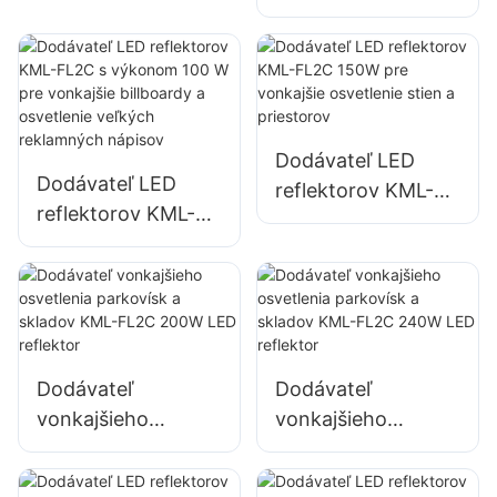
FL2C 50W pre
nápisov.
osvetlenie
vonkajšie billboardy
prístavov a dokov
a osvetlenie
veľkých
reklamných
Dodávateľ LED
nápisov
Dodávateľ LED
reflektorov KML-
reflektorov KML-
FL2C 150W pre
FL2C s výkonom
vonkajšie
100 W pre
osvetlenie stien a
vonkajšie billboardy
priestorov
a osvetlenie
veľkých
Dodávateľ
Dodávateľ
reklamných
vonkajšieho
vonkajšieho
nápisov
osvetlenia
osvetlenia
parkovísk a skladov
parkovísk a skladov