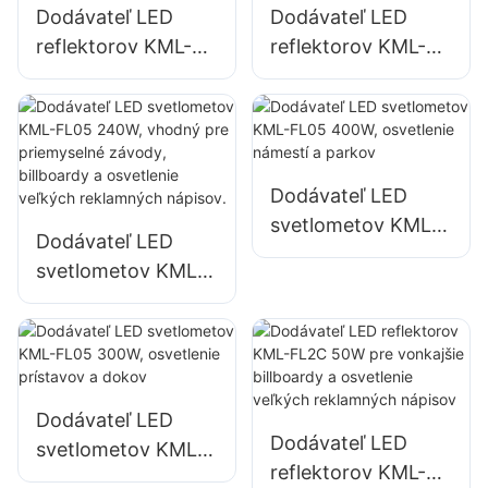
Dodávateľ LED
Dodávateľ LED
reflektorov KML-
reflektorov KML-
FL05 150W pre
FL05 200W,
osvetlenie
núdzové osvetlenie
parkovísk a
a osvetlenie miest
skladovacích
na pomoc pri
priestorov
katastrofách
Dodávateľ LED
svetlometov KML-
Dodávateľ LED
FL05 400W,
svetlometov KML-
osvetlenie námestí
FL05 240W,
a parkov
vhodný pre
priemyselné
závody, billboardy
a osvetlenie
Dodávateľ LED
Dodávateľ LED
veľkých
svetlometov KML-
reflektorov KML-
reklamných
FL05 300W,