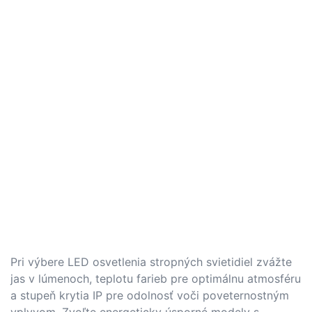
Pri výbere LED osvetlenia stropných svietidiel zvážte
jas v lúmenoch, teplotu farieb pre optimálnu atmosféru
a stupeň krytia IP pre odolnosť voči poveternostným
vplyvom. Zvoľte energeticky úsporné modely s