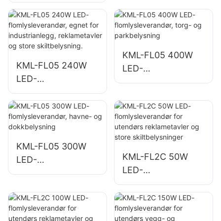
flomlysleverandør
katastrofebelysnin
for belysning av
g på steder
parkeringsplasser
og lagerområder
KML-FL05 400W
KML-FL05 240W
LED-
LED-
flomlysleverandør,
flomlysleverandør,
torg- og
egnet for
parkbelysning
industrianlegg,
reklametavler og
store
KML-FL05 300W
KML-FL2C 50W
skiltbelysning.
LED-
LED-
flomlysleverandør,
flomlysleverandør
havne- og
for utendørs
dokkbelysning
reklametavler og