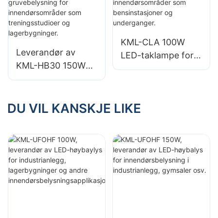
i fabrikker,
i fabrikker,
lagerbygninger osv.
lagerbygninger osv.
KML-CLA 100W
Leverandør av
LED-taklampe for
KML-HB30 150W
innendørsområder
LED industri- og
som
gruvebelysning for
bensinstasjoner og
innendørsområder
DU VIL KANSKJE LIKE
underganger.
som
treningsstudioer og
lagerbygninger.