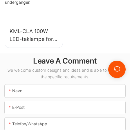
innendørsbelysning
sapplikasjoner.
KML-CLA 100W
LED-taklampe for
innendørsområder
som
Leave A Comment
bensinstasjoner og
underganger.
we welcome custom designs and ideas and is able to cater to
the specific requirements.
Navn
E-Post
Telefon/whatsApp