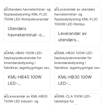
flomlysleverandør
flomlysleverandør
for utendørs
for utendørs
bygningsfasader
bygningsfasader
og belysning av
og belysning av
byggeplasser
byggeplasser
Utendørs
Leverandør av
havneterminal- og
utendørs
flyplassbelysning
havneterminal- og
KML-FL2C 750W
flyplassbelysning
LED-
KML-FL2C 1000W
flomlysleverandør
LED-flomlys
KML-HB40 100W
KML-HB30 100W
LED-
LED-
høybaylysleverand
høybaylysleverand
ør for
ør for
innendørsbelysning
innendørsbelysning