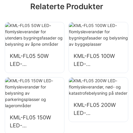
Relaterte Produkter
KML-FL05 50W
KML-FL05 100W
LED-
LED-
flomlysleverandør
flomlysleverandør
for utendørs
for
bygningsfasader
bygningsfasader
og belysning av
og belysning av
åpne områder
byggeplasser
KML-FL05 200W
LED-
KML-FL05 150W
flomlysleverandør,
LED-
nød- og