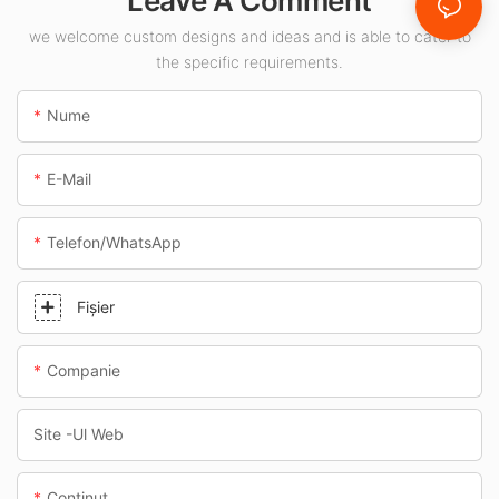
Leave A Comment
destinat spațiilor
interioare, cum ar fi
we welcome custom designs and ideas and is able to cater to
the specific requirements.
benzinăriile și
pasajele subterane.
Nume
E-Mail
Telefon/WhatsApp
Fişier
Companie
Site -ul Web
Conţinut