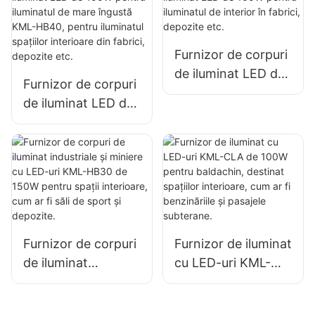
proiectoare LED de
proiectoare LED de
750W
1000 W
Furnizor de corpuri
de iluminat LED de
Furnizor de corpuri
100W pentru
de iluminat LED de
iluminatul de
100W pentru
interior în fabrici,
iluminatul de mare
depozite etc.
îngustă KML-HB40,
pentru iluminatul
spațiilor interioare
din fabrici,
depozite etc.
Furnizor de corpuri
Furnizor de iluminat
de iluminat
cu LED-uri KML-
industriale și
CLA de 100W
miniere cu LED-uri
pentru baldachin,