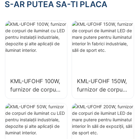
KML-HB30 de
destinat spațiilor
S-AR PUTEA SA-TI PLACA
150W pentru spații
interioare, cum ar fi
interioare, cum ar fi
benzinăriile și
săli de sport și
pasajele subterane.
depozite.
KML-UFOHF 100W,
KML-UFOHF 150W,
furnizor de corpuri
furnizor de corpuri
de iluminat cu LED
de iluminat LED de
pentru instalații
mare putere pentru
industriale,
iluminatul interior în
depozite și alte
fabrici industriale,
aplicații de iluminat
săli de sport etc.