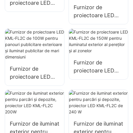
de mari dimensiuni.
proiectoare LED
Furnizor de
KML-FL05 300W,
proiectoare LED
iluminat portuar și
KML-FL2C de 50W
doc
pentru panouri
publicitare
exterioare și
iluminat publicitar
Furnizor de
de mari dimensiuni
Furnizor de
proiectoare LED
proiectoare LED
KML-FL2C de 150W
KML-FL2C de 100W
pentru iluminatul
pentru panouri
exterior al pereților
publicitare
și al zonelor
exterioare și
iluminat publicitar
Furnizor de iluminat
Furnizor de iluminat
de mari dimensiuni
exterior pentru
exterior pentru