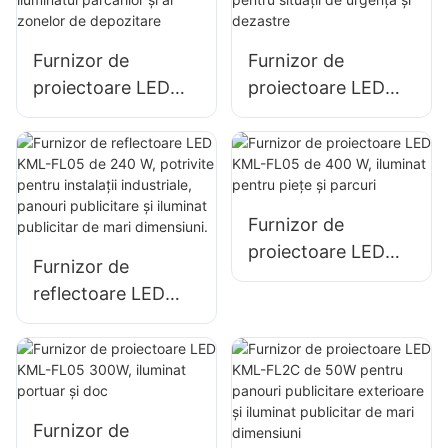
clădirilor și iluminat
șantierelor de
pentru spații
construcții
Furnizor de
Furnizor de
deschise
proiectoare LED
proiectoare LED
KML-FL05 de 150
KML-FL05 de 200
W pentru iluminatul
W, iluminat pentru
parcărilor și al
situații de urgență
zonelor de
și dezastre
depozitare
Furnizor de
proiectoare LED
Furnizor de
KML-FL05 de 400
reflectoare LED
W, iluminat pentru
KML-FL05 de 240
piețe și parcuri
W, potrivite pentru
instalații industriale,
panouri publicitare
și iluminat publicitar
Furnizor de