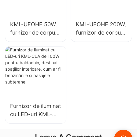
interior.
KML-UFOHF 50W,
KML-UFOHF 200W,
furnizor de corpuri
furnizor de corpuri
de iluminat cu LED
de iluminat LED de
pentru instalații
mare putere pentru
industriale,
iluminatul interior în
depozite și alte
săli de expoziții, săli
aplicații de iluminat
de sport etc.
interior.
Furnizor de iluminat
cu LED-uri KML-
CLA de 100W
pentru baldachin,