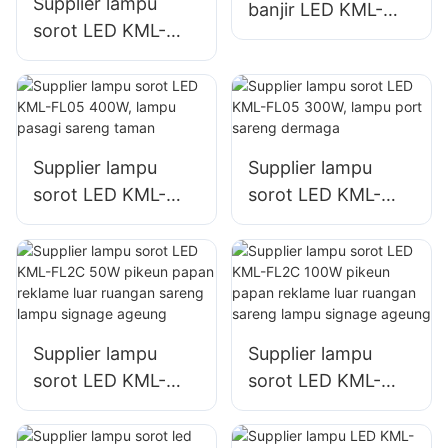
Supplier lampu
banjir LED KML-
sorot LED KML-
FL05 200W, lampu
FL05 150W pikeun
lokasi darurat
lampu tempat
sareng bencana
parkir sareng
tempat
panyimpenan
Supplier lampu
Supplier lampu
sorot LED KML-
sorot LED KML-
FL05 400W, lampu
FL05 300W, lampu
pasagi sareng
port sareng
taman
dermaga
Supplier lampu
Supplier lampu
sorot LED KML-
sorot LED KML-
FL2C 50W pikeun
FL2C 100W pikeun
papan reklame luar
papan reklame luar