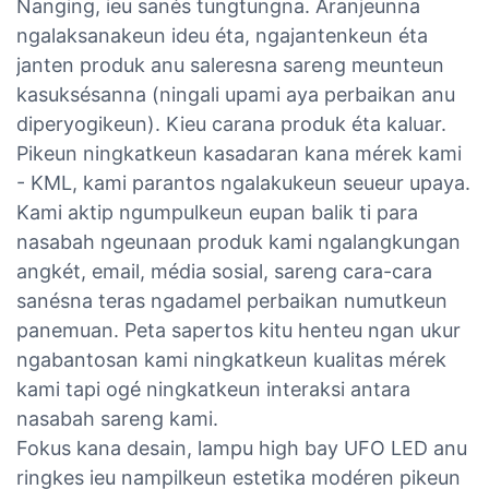
Nanging, ieu sanés tungtungna. Aranjeunna
ngalaksanakeun ideu éta, ngajantenkeun éta
janten produk anu saleresna sareng meunteun
kasuksésanna (ningali upami aya perbaikan anu
diperyogikeun). Kieu carana produk éta kaluar.
Pikeun ningkatkeun kasadaran kana mérek kami
- KML, kami parantos ngalakukeun seueur upaya.
Kami aktip ngumpulkeun eupan balik ti para
nasabah ngeunaan produk kami ngalangkungan
angkét, email, média sosial, sareng cara-cara
sanésna teras ngadamel perbaikan numutkeun
panemuan. Peta sapertos kitu henteu ngan ukur
ngabantosan kami ningkatkeun kualitas mérek
kami tapi ogé ningkatkeun interaksi antara
nasabah sareng kami.
Fokus kana desain, lampu high bay UFO LED anu
ringkes ieu nampilkeun estetika modéren pikeun