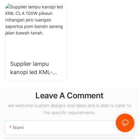
pikeun pabrik
pikeun lampu jero
industri, gudang,
ruangan di Aula
sareng aplikasi
Pameran,
lampu jero ruangan
gimnasium, jsb.
anu sanésna.
Supplier lampu
kanopi led KML-
CLA 100W pikeun
rohangan jero
Leave A Comment
ruangan sapertos
pom bensin sareng
we welcome custom designs and ideas and is able to cater to
the specific requirements.
jalan bawah tanah.
Nami