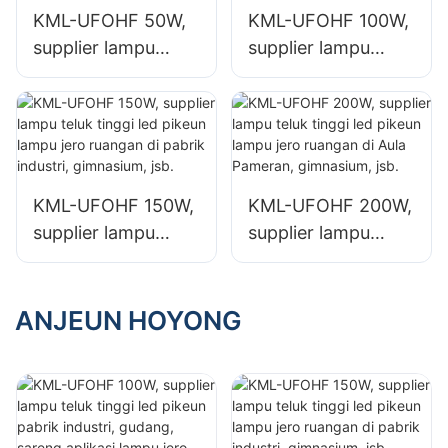
gudang.
sareng gudang.
KML-UFOHF 50W,
KML-UFOHF 100W,
supplier lampu
supplier lampu
teluk tinggi led
teluk tinggi led
pikeun pabrik
pikeun pabrik
industri, gudang,
industri, gudang,
sareng aplikasi
sareng aplikasi
lampu jero ruangan
lampu jero ruangan
KML-UFOHF 150W,
KML-UFOHF 200W,
anu sanésna.
anu sanésna.
supplier lampu
supplier lampu
teluk tinggi led
teluk tinggi led
pikeun lampu jero
pikeun lampu jero
ruangan di pabrik
ruangan di Aula
ANJEUN HOYONG
industri,
Pameran,
gimnasium, jsb.
gimnasium, jsb.