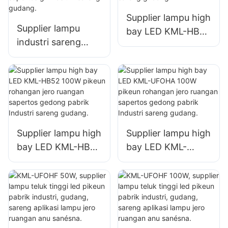
Supplier lampu high
Supplier lampu
bay LED KML-HB50
industri sareng
150W pikeun
pertambangan LED
rohangan jero
KML-HB30 150W
ruangan sapertos
kanggo rohangan
bengkel perbaikan
jero ruangan
sareng gudang.
sapertos
gimnasium sareng
Supplier lampu high
Supplier lampu high
gudang.
bay LED KML-HB52
bay LED KML-
100W pikeun
UFOHA 100W
rohangan jero
pikeun rohangan
ruangan sapertos
jero ruangan
gedong pabrik
sapertos gedong
Industri sareng
pabrik Industri