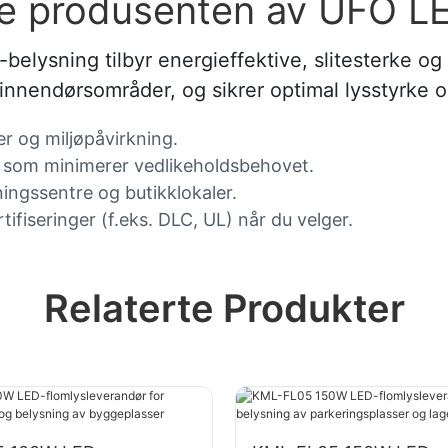
te produsenten av UFO L
lysning tilbyr energieffektive, slitesterke o
e innendørsområder, og sikrer optimal lysstyrke 
r og miljøpåvirkning.
e som minimerer vedlikeholdsbehovet.
eningssentre og butikklokaler.
ifiseringer (f.eks. DLC, UL) når du velger.
Relaterte Produkter