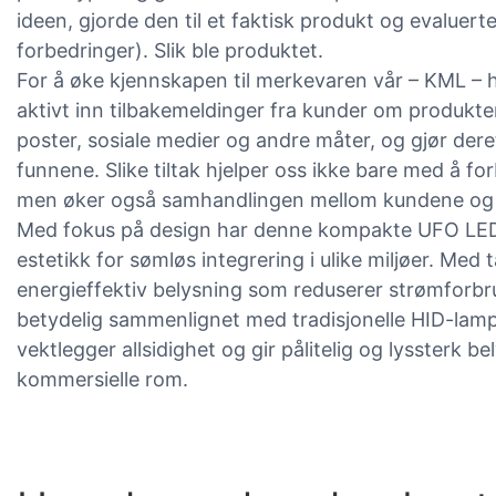
ideen, gjorde den til et faktisk produkt og evaluer
forbedringer). Slik ble produktet.
For å øke kjennskapen til merkevaren vår – KML – ha
aktivt inn tilbakemeldinger fra kunder om produkt
poster, sosiale medier og andre måter, og gjør deret
funnene. Slike tiltak hjelper oss ikke bare med å f
men øker også samhandlingen mellom kundene og 
Med fokus på design har denne kompakte UFO L
estetikk for sømløs integrering i ulike miljøer. Med 
energieffektiv belysning som reduserer strømforb
betydelig sammenlignet med tradisjonelle HID-lam
vektlegger allsidighet og gir pålitelig og lyssterk be
kommersielle rom.