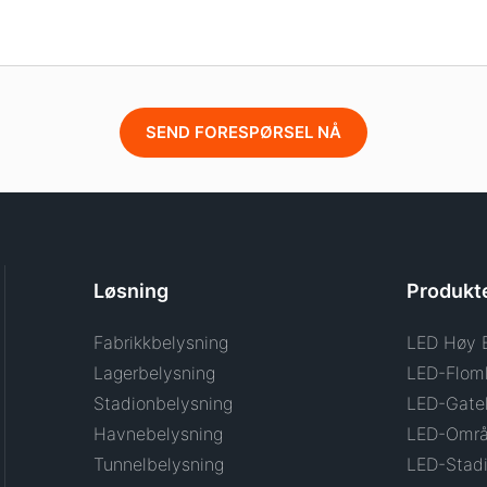
SEND FORESPØRSEL NÅ
Løsning
Produkt
Fabrikkbelysning
LED Høy 
Lagerbelysning
LED-Flom
Stadionbelysning
LED-Gate
Havnebelysning
LED-Områ
Tunnelbelysning
LED-Stadi