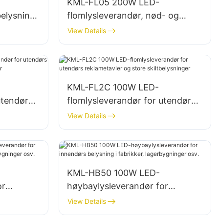
KML-FL05 200W LED-
belysning
flomlysleverandør, nød- og
g
katastrofebelysning på steder
View Details
KML-FL2C 100W LED-
utendørs
flomlysleverandør for utendørs
reklametavler og store
View Details
skiltbelysninger
KML-HB50 100W LED-
or
høybaylysleverandør for
brikker,
innendørs belysning i fabrikker,
View Details
lagerbygninger osv.