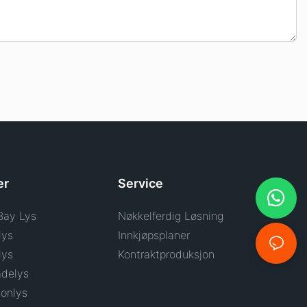
er
Service
Bay Lys
Nøkkelferdig Løsning
lys
Innkjøpsplaner
lys
Kontraktproduksjon
delys
onlys