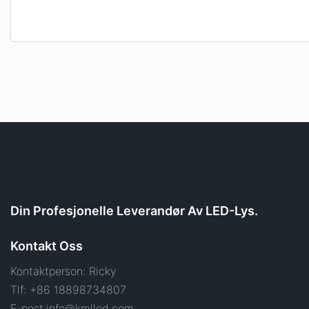
Din Profesjonelle Leverandør Av LED-Lys.
Kontakt Oss
Kontaktperson: Ricky
Tlf: +86 18898734807
E-post:
info@kmlled.com