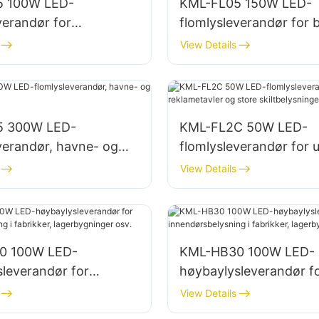
5 100W LED-
KML-FL05 150W LED-
verandør for
flomlysleverandør for 
fasader og belysning
av parkeringsplasser o
View Details
plasser
lagerområder
5 300W LED-
KML-FL2C 50W LED-
verandør, havne- og
flomlysleverandør for 
sning
reklametavler og store
View Details
skiltbelysninger
0 100W LED-
KML-HB30 100W LED-
leverandør for
høybaylysleverandør f
belysning i fabrikker,
innendørsbelysning i fa
View Details
inger osv.
lagerbygninger osv.