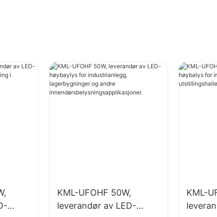
W,
KML-UFOHF 50W,
KML-U
D-
leverandør av LED-
levera