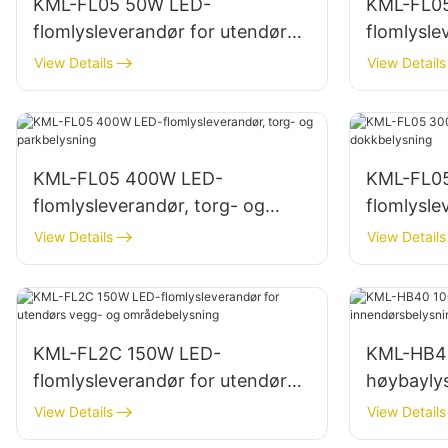
KML-FL05 50W LED-
KML-FL0
flomlysleverandør for utendørs
flomlysle
bygningsfasader og belysning
bygnings
View Details
View Details
av åpne områder
av bygge
KML-FL05 400W LED-
KML-FL0
flomlysleverandør, torg- og
flomlysle
parkbelysning
dokkbely
View Details
View Details
KML-FL2C 150W LED-
KML-HB4
flomlysleverandør for utendørs
høybaylys
vegg- og områdebelysning
innendørs
View Details
View Details
lagerbygn