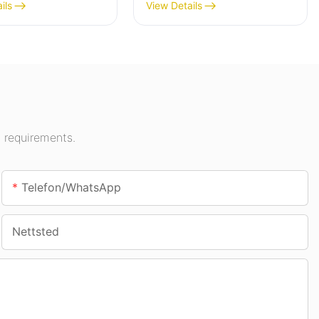
s for
innendørsområder som
ils
View Details
rsbelysning i
bensinstasjoner og
ngshaller,
underganger.
r osv.
 requirements.
Telefon/whatsApp
Nettsted