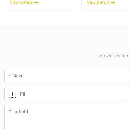
høybaylys for
høybalys for
View Details
View Details
industrianlegg,
innendørsbelysni
lagerbygninger og andre
industrianlegg, g
innendørsbelysningsappl
osv.
ikasjoner.
we welcome cu
Navn
Fil
Innhold