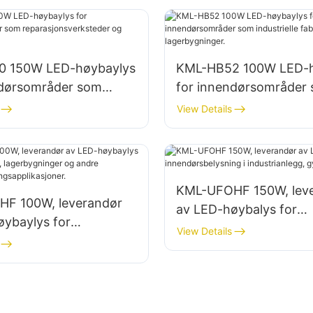
0 150W LED-høybaylys
KML-HB52 100W LED-h
ndørsområder som
for innendørsområder
nsverksteder og
industrielle fabrikkbyg
View Details
inger.
lagerbygninger.
KML-UFOHF 150W, lev
F 100W, leverandør
av LED-høybalys for
øybaylys for
innendørsbelysning i
View Details
nlegg, lagerbygninger
industrianlegg, gymsale
belysningsapplikasjon