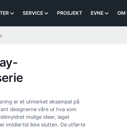
TER
SERVICE
PROSJEKT
EVNE
OM 
e
ay-
erie
ning er et utmerket eksempel på
fant designerne våre ut hva som
émyldret mulige ideer, laget
r imidlertid ikke slutten. De utførte