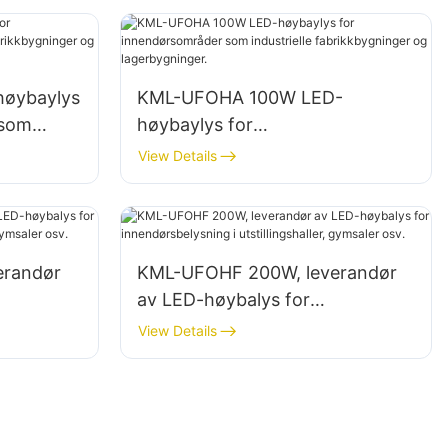
øybaylys
KML-UFOHA 100W LED-
 som
høybaylys for
ninger og
innendørsområder som
View Details
industrielle fabrikkbygninger og
lagerbygninger.
erandør
KML-UFOHF 200W, leverandør
av LED-høybalys for
innendørsbelysning i
View Details
r osv.
utstillingshaller, gymsaler osv.