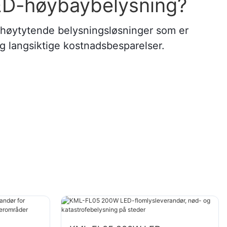
ED-høybaybelysning?
g høytytende belysningsløsninger som er
og langsiktige kostnadsbesparelser.