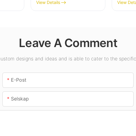
høybaylys for
høybaly
View Details
View Deta
ng i
industrianlegg,
innendø
ymsaler
lagerbygninger og andre
utstilli
innendørsbelysningsappl
gymsale
ikasjoner.
Leave A Comment
stom designs and ideas and is able to cater to the specific
E-Post
Selskap