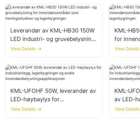
Leverandør av KML-HB30 150W
KML-HB5
LED industri- og gruvebelysning
for inne
for innendørsområder som
reparasjo
View Details
View Details
treningsstudioer og
lagerbygn
lagerbygninger.
KML-UFOHF 50W, leverandør av
KML-UFOH
LED-høybaylys for
av LED-h
industrianlegg, lagerbygninger
industria
View Details
View Details
og andre
og andre
innendørsbelysningsapplikasjon
innendørs
er.
er.