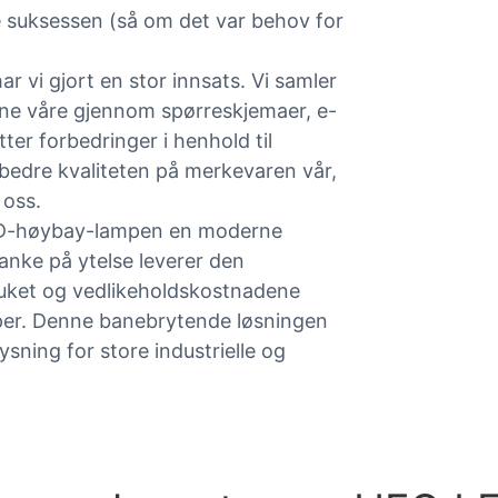
te suksessen (så om det var behov for
r vi gjort en stor innsats. Vi samler
ene våre gjennom spørreskjemaer, e-
ter forbedringer i henhold til
orbedre kvaliteten på merkevaren vår,
oss.
ED-høybay-lampen en moderne
tanke på ytelse leverer den
ruket og vedlikeholdskostnadene
per. Denne banebrytende løsningen
lysning for store industrielle og