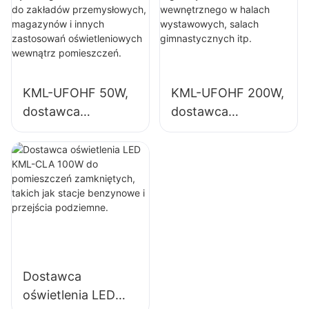
do zakładów
zakładach
przemysłowych,
przemysłowych,
magazynów i
salach
innych zastosowań
gimnastycznych
oświetleniowych
itp.
KML-UFOHF 50W,
KML-UFOHF 200W,
wewnątrz
dostawca
dostawca
pomieszczeń.
oświetlenia
oświetlenia LED
wysokiego
High Bay do
składowania LED
oświetlenia
do zakładów
wewnętrznego w
przemysłowych,
halach
magazynów i
wystawowych,
innych zastosowań
salach
oświetleniowych
gimnastycznych
Dostawca
wewnątrz
itp.
oświetlenia LED
pomieszczeń.