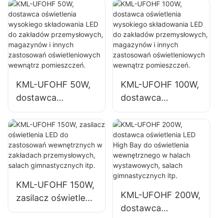
przeznaczony do
wysokiego
pomieszczeń
składowania LED
zamkniętych,
100W do
takich jak hale
pomieszczeń
przemysłowe i
zamkniętych,
magazyny.
takich jak hale
przemysłowe i
KML-UFOHF 50W,
KML-UFOHF 100W,
magazyny.
dostawca
dostawca
oświetlenia
oświetlenia
wysokiego
wysokiego
składowania LED
składowania LED
do zakładów
do zakładów
przemysłowych,
przemysłowych,
magazynów i
magazynów i
KML-UFOHF 150W,
innych zastosowań
innych zastosowań
KML-UFOHF 200W,
zasilacz oświetlenia
oświetleniowych
oświetleniowych
dostawca
LED do
wewnątrz
wewnątrz