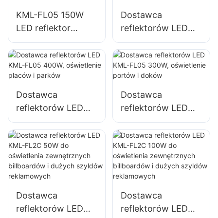
przestrzeni
KML-FL05 150W
Dostawca
otwartych
LED reflektor
reflektorów LED
oświetleniowy do
KML-FL05 200W,
oświetlenia
oświetlenie
parkingów i
awaryjne i do
powierzchni
usuwania skutków
magazynowych
klęsk żywiołowych
Dostawca
Dostawca
reflektorów LED
reflektorów LED
KML-FL05 400W,
KML-FL05 300W,
oświetlenie placów
oświetlenie portów
i parków
i doków
Dostawca
Dostawca
reflektorów LED
reflektorów LED