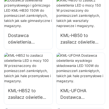
KML-HB30 o mocy
KML-HB50 o mocy
100 W do
100 W do
oświetlenia wnętrz
oświetlenia wnętrz
fabryk,
fabryk,
magazynów itp.
magazynów itp.
Dostawca
KML-HB50 to
oświetlenia
zasilacz oświetlenia
przemysłowego i
LED o mocy 150 W
górniczego LED
przeznaczony do
KML-HB30 150W
pomieszczeń
do pomieszczeń
zamkniętych,
zamkniętych,
takich jak
takich jak sale
warsztaty
gimnastyczne i
naprawcze i
KML-HB52 to
KML-UFOHA
magazyny.
magazyny.
zasilacz oświetlenia
Dostawca
LED o mocy 100 W
oświetlenia