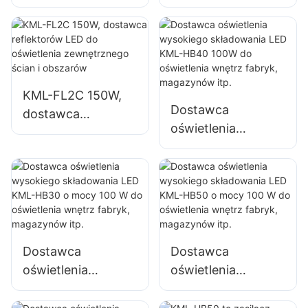
KML-FL2C 50W do
KML-FL2C 100W
oświetlenia
do oświetlenia
zewnętrznych
zewnętrznych
billboardów i
billboardów i
dużych szyldów
dużych szyldów
KML-FL2C 150W,
reklamowych
reklamowych
Dostawca
dostawca
oświetlenia
reflektorów LED do
wysokiego
oświetlenia
składowania LED
zewnętrznego
KML-HB40 100W
ścian i obszarów
do oświetlenia
wnętrz fabryk,
magazynów itp.
Dostawca
Dostawca
oświetlenia
oświetlenia
wysokiego
wysokiego
składowania LED
składowania LED