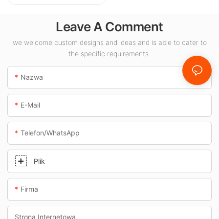
KML-CLA 100W do
pomieszczeń
Leave A Comment
zamkniętych,
takich jak stacje
we welcome custom designs and ideas and is able to cater to
the specific requirements.
benzynowe i
przejścia
Nazwa
podziemne.
E-Mail
Telefon/WhatsApp
Plik
Firma
Strona Internetowa