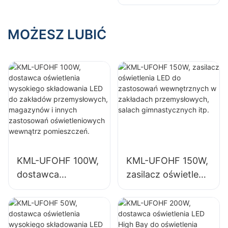
oświetlenia LED
zastosowań
pomieszczeń.
pomieszczeń.
High Bay do
wewnętrznych w
oświetlenia
MOŻESZ LUBIĆ
zakładach
wewnętrznego w
przemysłowych,
halach
salach
wystawowych,
gimnastycznych
salach
itp.
gimnastycznych
itp.
KML-UFOHF 100W,
KML-UFOHF 150W,
dostawca
zasilacz oświetlenia
oświetlenia
LED do
wysokiego
zastosowań
składowania LED
wewnętrznych w