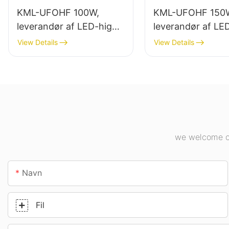
KML-UFOHF 100W,
KML-UFOHF 150
leverandør af LED-high
leverandør af LE
bay-lys til industrianlæg,
bay-lys til indend
View Details
View Details
lagerbygninger og andre
belysning i
indendørs
industrianlæg,
belysningsapplikationer.
fitnesscentre osv
we welcome cu
Navn
Fil