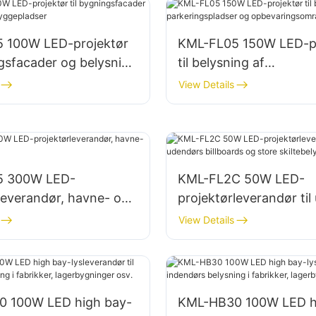
 100W LED-projektør
KML-FL05 150W LED-pr
ngsfacader og belysning
til belysning af
pladser
parkeringspladser og
View Details
opbevaringsområder
5 300W LED-
KML-FL2C 50W LED-
leverandør, havne- og
projektørleverandør ti
ning
billboards og store
View Details
skiltebelysninger
 100W LED high bay-
KML-HB30 100W LED h