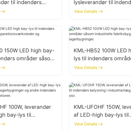
ndør til indendørs
lysleverandør til inden
i fabrikker,
belysning i fabrikker,
View Details
inger osv.
lagerbygninger osv.
 150W LED high bay-
KML-HB52 100W LED h
ndendørs områder såsom
lys til indendørs områ
onsværksteder og
industrielle fabriksbyg
View Details
inger.
lagerbygninger.
F 100W, leverandør
KML-UFOHF 150W, lev
gh bay-lys til
af LED-high bay-lys til
nlæg, lagerbygninger
indendørs belysning i
View Details
 indendørs
industrianlæg, fitnessc