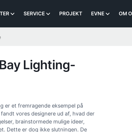
TER
SERVICE
PROJEKT
EVNE
OM O
e
Bay Lighting-
ng er et fremragende eksempel på
fandt vores designere ud af, hvad der
ser, brainstormede mulige ideer,
t. Dette er dog ikke slutningen. De