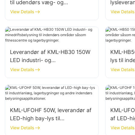
til udendørs væg- og
lyslevera
områdebelysning
belysning 
View Details
View Details
lagerbygn
Leverandør af KML-HB30 150W
KML-HB50
LED industri- og
lys til i
minedriftsbelysning til indendørs
reparati
View Details
View Details
områder såsom fitnesscentre og
lagerbygn
lagerbygninger.
KML-UFOHF 50W, leverandør af
KML-UFOH
LED-high bay-lys til
af LED-hi
industrianlæg, lagerbygninger
industria
View Details
View Details
og andre indendørs
og andre