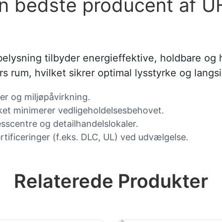
n bedste producent af U
ysning tilbyder energieffektive, holdbare og h
ørs rum, hvilket sikrer optimal lysstyrke og lan
er og miljøpåvirkning.
ket minimerer vedligeholdelsesbehovet.
nesscentre og detailhandelslokaler.
rtificeringer (f.eks. DLC, UL) ved udvælgelse.
Relaterede Produkter