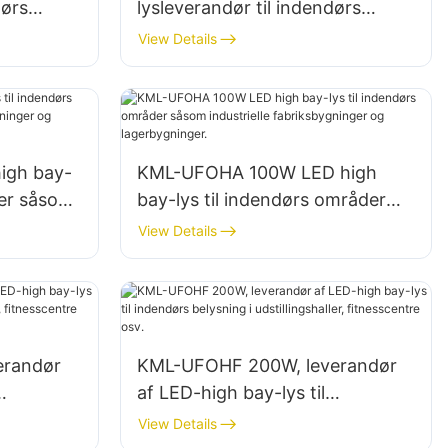
dørs
lysleverandør til indendørs
belysning i fabrikker,
View Details
lagerbygninger osv.
igh bay-
KML-UFOHA 100W LED high
der såsom
bay-lys til indendørs områder
ninger og
såsom industrielle
View Details
fabriksbygninger og
lagerbygninger.
erandør
KML-UFOHF 200W, leverandør
af LED-high bay-lys til
indendørs belysning i
View Details
entre osv.
udstillingshaller, fitnesscentre