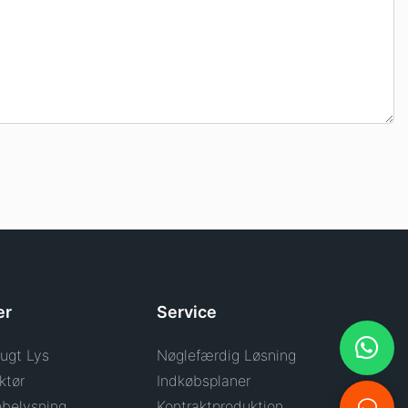
er
Service
ugt Lys
Nøglefærdig Løsning
ktør
Indkøbsplaner
belysning
Kontraktproduktion