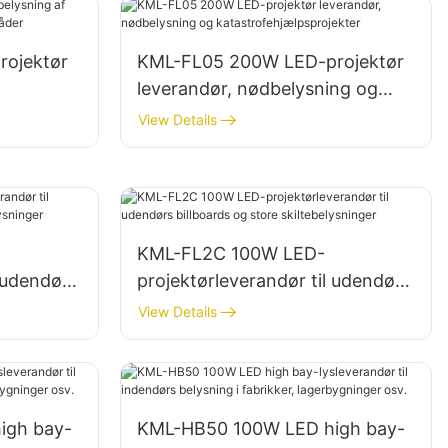
ojektør
KML-FL05 200W LED-projektør
leverandør, nødbelysning og
katastrofehjælpsprojekter
View Details
KML-FL2C 100W LED-
l udendørs
projektørleverandør til udendørs
billboards og store
View Details
skiltebelysninger
igh bay-
KML-HB50 100W LED high bay-