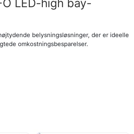
FO LED-high bay-
øjtydende belysningsløsninger, der er ideelle
gsigtede omkostningsbesparelser.