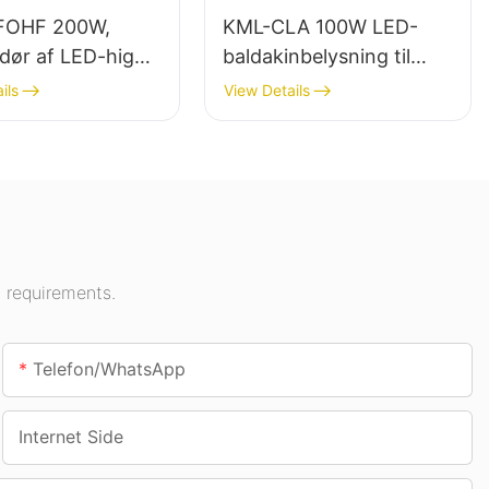
FOHF 200W,
KML-CLA 100W LED-
dør af LED-high
baldakinbelysning til
 til indendørs
indendørs områder
ils
View Details
ng i
såsom tankstationer og
ngshaller,
underføringer.
centre osv.
 requirements.
Telefon/whatsApp
Internet Side