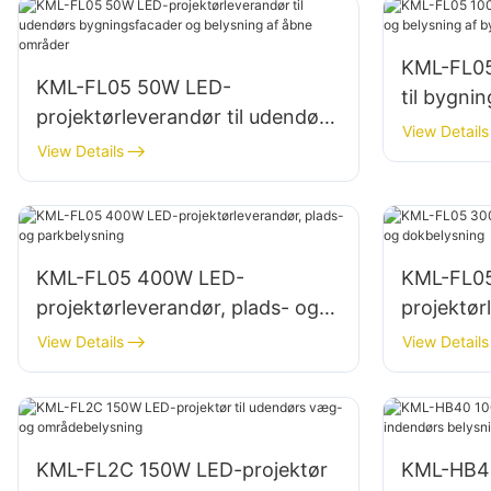
KML-FL05
KML-FL05 50W LED-
til bygni
projektørleverandør til udendørs
af bygge
View Details
bygningsfacader og belysning
View Details
af åbne områder
KML-FL05 400W LED-
KML-FL0
projektørleverandør, plads- og
projektør
parkbelysning
dokbelys
View Details
View Details
KML-FL2C 150W LED-projektør
KML-HB40