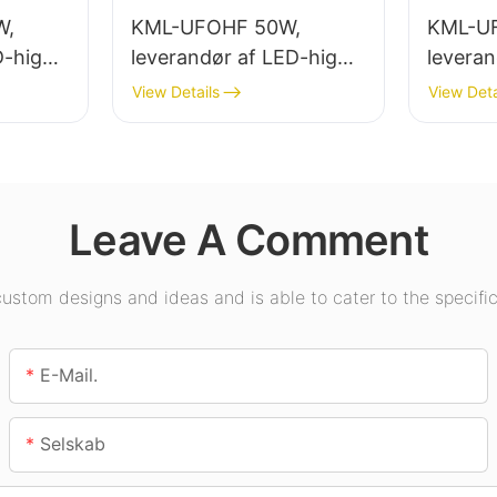
W,
KML-UFOHF 50W,
KML-U
D-high
leverandør af LED-high
leveran
ørs
bay-lys til industrianlæg,
bay-lys
View Details
View Deta
lagerbygninger og andre
belysni
indendørs
udstilli
.
belysningsapplikationer.
fitness
Leave A Comment
stom designs and ideas and is able to cater to the specific
E-Mail.
Selskab