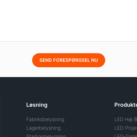
SEND FORESPØRGSEL NU
Løsning
Produkt
Fabriksbelysning
LED Høj B
Lagerbelysning
LED-Proje
Stadionbelysning
LED-Gade