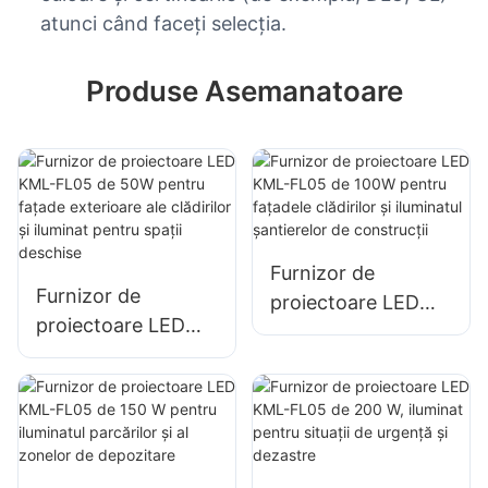
atunci când faceți selecția.
Produse Asemanatoare
Furnizor de
Furnizor de
proiectoare LED
proiectoare LED
KML-FL05 de 100W
KML-FL05 de 50W
pentru fațadele
pentru fațade
clădirilor și
exterioare ale
iluminatul
clădirilor și iluminat
șantierelor de
pentru spații
construcții