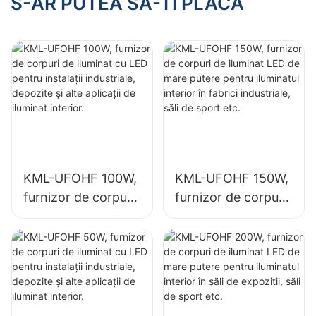
S-AR PUTEA SA-TI PLACA
fabrici industriale,
săli de expoziții, săli
săli de sport etc.
de sport etc.
KML-UFOHF 100W,
KML-UFOHF 150W,
furnizor de corpuri
furnizor de corpuri
de iluminat cu LED
de iluminat LED de
pentru instalații
mare putere pentru
industriale,
iluminatul interior în
depozite și alte
fabrici industriale,
aplicații de iluminat
săli de sport etc.
interior.