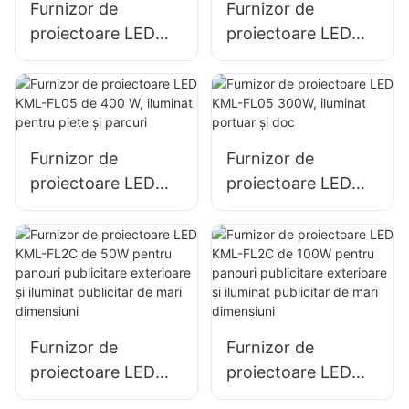
Furnizor de
Furnizor de
deschise
proiectoare LED
proiectoare LED
KML-FL05 de 150
KML-FL05 de 200
W pentru iluminatul
W, iluminat pentru
parcărilor și al
situații de urgență
zonelor de
și dezastre
depozitare
Furnizor de
Furnizor de
proiectoare LED
proiectoare LED
KML-FL05 de 400
KML-FL05 300W,
W, iluminat pentru
iluminat portuar și
piețe și parcuri
doc
Furnizor de
Furnizor de
proiectoare LED
proiectoare LED
KML-FL2C de 50W
KML-FL2C de 100W