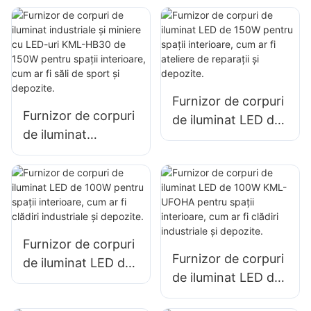
interior în fabrici,
iluminatul de mare
depozite etc.
îngustă KML-HB50,
pentru iluminatul
spațiilor interioare
din fabrici,
Furnizor de corpuri
depozite etc.
Furnizor de corpuri
de iluminat LED de
de iluminat
150W pentru spații
industriale și
interioare, cum ar fi
miniere cu LED-uri
ateliere de reparații
KML-HB30 de
și depozite.
150W pentru spații
interioare, cum ar fi
Furnizor de corpuri
săli de sport și
Furnizor de corpuri
de iluminat LED de
depozite.
de iluminat LED de
100W pentru spații
100W KML-UFOHA
interioare, cum ar fi