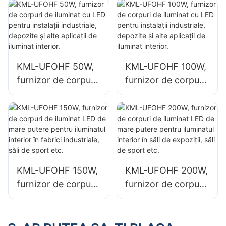
pentru spații
clădiri industriale și
interioare, cum ar fi
depozite.
clădiri industriale și
depozite.
KML-UFOHF 50W,
KML-UFOHF 100W,
furnizor de corpuri
furnizor de corpuri
de iluminat cu LED
de iluminat cu LED
pentru instalații
pentru instalații
industriale,
industriale,
depozite și alte
depozite și alte
aplicații de iluminat
aplicații de iluminat
interior.
interior.
KML-UFOHF 150W,
KML-UFOHF 200W,
furnizor de corpuri
furnizor de corpuri
de iluminat LED de
de iluminat LED de
mare putere pentru
mare putere pentru
iluminatul interior în
iluminatul interior în