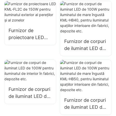
pentru panouri
pentru panouri
publicitare
publicitare
exterioare și
exterioare și
iluminat publicitar
iluminat publicitar
Furnizor de
de mari dimensiuni
de mari dimensiuni
proiectoare LED
Furnizor de corpuri
KML-FL2C de 150W
de iluminat LED de
pentru iluminatul
100W pentru
exterior al pereților
iluminatul de mare
și al zonelor
îngustă KML-HB40,
pentru iluminatul
spațiilor interioare
Furnizor de corpuri
din fabrici,
de iluminat LED de
depozite etc.
Furnizor de corpuri
100W pentru
de iluminat LED de
iluminatul de
100W pentru