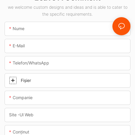
interioare, cum ar fi
we welcome custom designs and ideas and is able to cater to
the specific requirements.
benzinăriile și
pasajele subterane.
Nume
E-Mail
Telefon/WhatsApp
Fişier
Companie
Site -ul Web
Conţinut