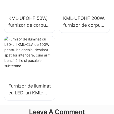
KML-UFOHF 50W,
KML-UFOHF 200W,
furnizor de corpuri
furnizor de corpuri
de iluminat cu LED
de iluminat LED de
pentru instalații
mare putere pentru
industriale,
iluminatul interior în
depozite și alte
săli de expoziții, săli
aplicații de iluminat
de sport etc.
interior.
Furnizor de iluminat
cu LED-uri KML-
CLA de 100W
pentru baldachin,
Leave A Comment
destinat spațiilor