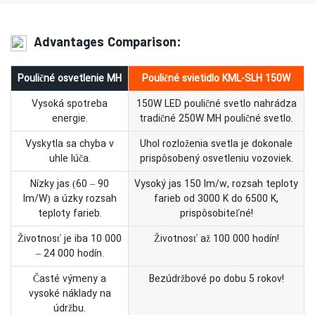
Advantages Comparison:
Pouličné osvetlenie MH
Pouličné svietidlo KML-SLH 150W
Vysoká spotreba
150W LED pouličné svetlo nahrádza
energie.
tradičné 250W MH pouličné svetlo.
Vyskytla sa chyba v
Uhol rozloženia svetla je dokonale
uhle lúča.
prispôsobený osvetleniu vozoviek.
Nízky jas (60 – 90
Vysoký jas 150 lm/w, rozsah teploty
lm/W) a úzky rozsah
farieb od 3000 K do 6500 K,
teploty farieb.
prispôsobiteľné!
Životnosť je iba 10 000
Životnosť až 100 000 hodín!
– 24 000 hodín.
Časté výmeny a
Bezúdržbové po dobu 5 rokov!
vysoké náklady na
údržbu.