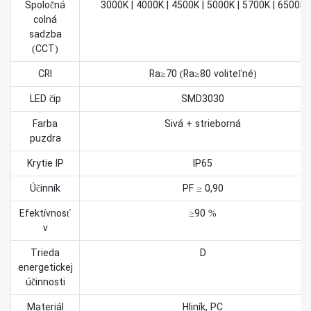
Spoločná
3000K | 4000K | 4500K | 5000K | 5700K | 6500K
colná
sadzba
(CCT)
CRI
Ra≥70 (Ra≥80 voliteľné)
LED čip
SMD3030
Farba
Sivá + strieborná
puzdra
Krytie IP
IP65
Účinník
PF ≥ 0,90
Efektívnosť
≥90 %
v
Trieda
D
energetickej
účinnosti
Materiál
Hliník, PC