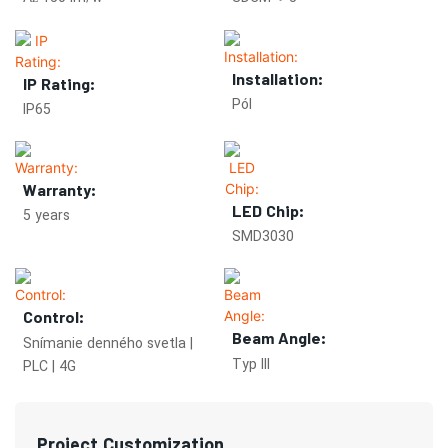
Installation:
IP Rating:
Pól
IP65
Warranty:
LED Chip:
5 years
SMD3030
Control:
Beam Angle:
Snímanie denného svetla |
Typ III
PLC | 4G
Project Customization