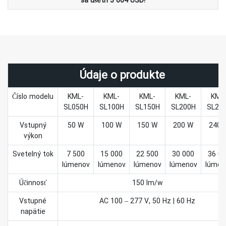
sa ušetrí 3 664 USD!
Údaje o produkte
Číslo modelu
KML-
KML-
KML-
KML-
KML
SL050H
SL100H
SL150H
SL200H
SL24
Vstupný
50 W
100 W
150 W
200 W
240 
výkon
Svetelný tok
7 500
15 000
22 500
30 000
36 0
lúmenov
lúmenov
lúmenov
lúmenov
lúmen
Účinnosť
150 lm/w
Vstupné
AC 100 – 277 V, 50 Hz | 60 Hz
napätie