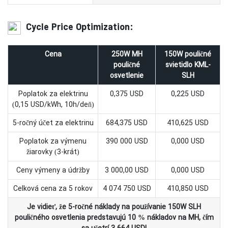
Cycle Price Optimization:
Cena
250W MH
150W pouličné
pouličné
svietidlo KML-
osvetlenie
SLH
Poplatok za elektrinu
0,375 USD
0,225 USD
(0,15 USD/kWh, 10h/deň)
5-ročný účet za elektrinu
684,375 USD
410,625 USD
Poplatok za výmenu
390 000 USD
0,000 USD
žiarovky (3-krát)
Ceny výmeny a údržby
3 000,00 USD
0,000 USD
Celková cena za 5 rokov
4 074 750 USD
410,850 USD
Je vidieť, že 5-ročné náklady na používanie 150W SLH
pouličného osvetlenia predstavujú 10 % nákladov na MH, čím