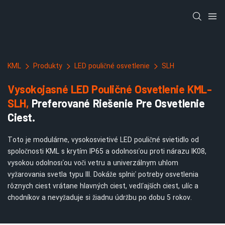
KML
Produkty
LED pouličné osvetlenie
SLH
Vysokojasné LED Pouličné Osvetlenie KML-
SLH,
Preferované Riešenie Pre Osvetlenie
Ciest.
Toto je modulárne, vysokosvietivé LED pouličné svietidlo od
spoločnosti KML s krytím IP65 a odolnosťou proti nárazu IK08,
vysokou odolnosťou voči vetru a univerzálnym uhlom
vyžarovania svetla typu III. Dokáže splniť potreby osvetlenia
rôznych ciest vrátane hlavných ciest, vedľajších ciest, ulíc a
chodníkov a nevyžaduje si žiadnu údržbu po dobu 5 rokov.