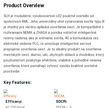
Product Overview
SLH je modulárne, vysokosvietivé LED pouličné svietidlo od
spoločnosti KML. Jeho univerzálny uhol vyžarovania svetla typu III
je vhodný pre väčšinu aplikácií osvetlenia ciest. Je kompatibilné s
rozhraniami NEMA a ZHAGA a ponúka voliteľné inteligentné
režimy riadenia, ako je snímanie svetla, 4G a komunikácia cez
elektrické vedenie PLC, čo umožňuje inteligentné sieťové
prepojenie osvetlenia ciest. Je to ideálny produkt na osvetlenie
mestských ciest, diaľnic, ulíc, obytných oblastí a chodníkov, ktorý
používateľom poskytuje efektívne, stabilné a pohodlné riešenia
osvetlenia, ktoré pomáhajú vytvoriť vysoko kvalitné svetelné
prostredie.
Key Features:
Efficacy:
SDCM:
Až 150 lm/w
SDCM＜ 5