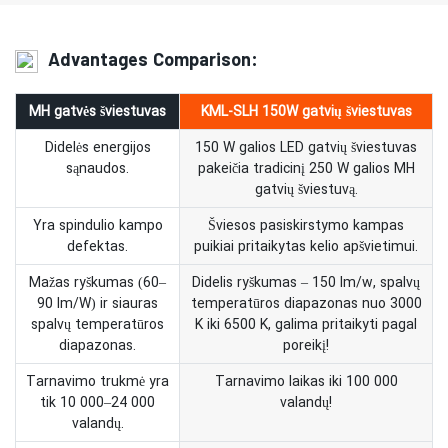
Advantages Comparison:
MH gatvės šviestuvas
KML-SLH 150W gatvių šviestuvas
Didelės energijos
150 W galios LED gatvių šviestuvas
sąnaudos.
pakeičia tradicinį 250 W galios MH
gatvių šviestuvą.
Yra spindulio kampo
Šviesos pasiskirstymo kampas
defektas.
puikiai pritaikytas kelio apšvietimui.
Mažas ryškumas (60–
Didelis ryškumas – 150 lm/w, spalvų
90 lm/W) ir siauras
temperatūros diapazonas nuo 3000
spalvų temperatūros
K iki 6500 K, galima pritaikyti pagal
diapazonas.
poreikį!
Tarnavimo trukmė yra
Tarnavimo laikas iki 100 000
tik 10 000–24 000
valandų!
valandų.