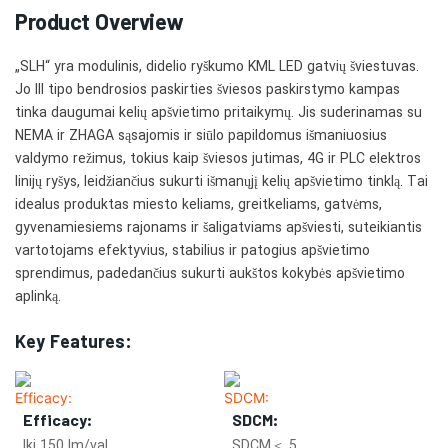
Product Overview
„SLH“ yra modulinis, didelio ryškumo KML LED gatvių šviestuvas.
Jo III tipo bendrosios paskirties šviesos paskirstymo kampas
tinka daugumai kelių apšvietimo pritaikymų. Jis suderinamas su
NEMA ir ZHAGA sąsajomis ir siūlo papildomus išmaniuosius
valdymo režimus, tokius kaip šviesos jutimas, 4G ir PLC elektros
linijų ryšys, leidžiančius sukurti išmanųjį kelių apšvietimo tinklą. Tai
idealus produktas miesto keliams, greitkeliams, gatvėms,
gyvenamiesiems rajonams ir šaligatviams apšviesti, suteikiantis
vartotojams efektyvius, stabilius ir patogius apšvietimo
sprendimus, padedančius sukurti aukštos kokybės apšvietimo
aplinką.
Key Features:
Efficacy:
SDCM:
Iki 150 lm/val.
SDCM＜ 5