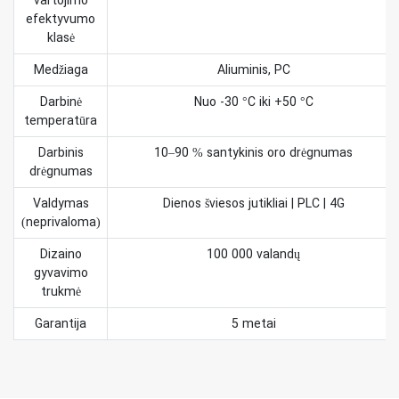
vartojimo
efektyvumo
klasė
Medžiaga
Aliuminis, PC
Darbinė
Nuo -30 °C iki +50 °C
temperatūra
Darbinis
10–90 % santykinis oro drėgnumas
drėgnumas
Valdymas
Dienos šviesos jutikliai | PLC | 4G
(neprivaloma)
Dizaino
100 000 valandų
gyvavimo
trukmė
Garantija
5 metai