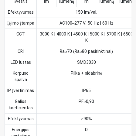
išvestis
lm
liumenų
lm
liumenų
liumenų
Efektyvumas
150 lm/val.
Įėjimo įtampa
AC100–277 V, 50 Hz | 60 Hz
CCT
3000 K | 4000 K | 4500 K | 5000 K | 5700 K | 6500
K
CRI
Ra≥70 (Ra≥80 pasirinktinai)
LED lustas
SMD3030
Korpuso
Pilka + sidabrinė
spalva
IP įvertinimas
IP65
Galios
PF≥0,90
koeficientas
Efektyvumas
≥90%
Energijos
D