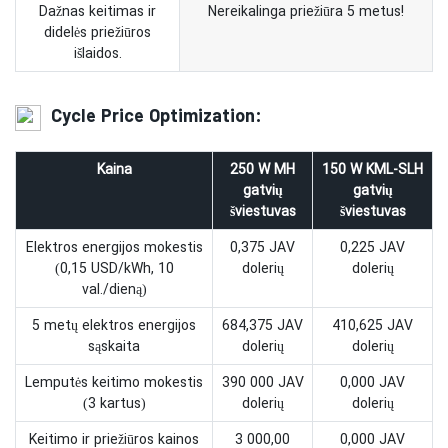
Dažnas keitimas ir
Nereikalinga priežiūra 5 metus!
didelės priežiūros
išlaidos.
Cycle Price Optimization:
Kaina
250 W MH
150 W KML-SLH
gatvių
gatvių
šviestuvas
šviestuvas
Elektros energijos mokestis
0,375 JAV
0,225 JAV
(0,15 USD/kWh, 10
dolerių
dolerių
val./dieną)
5 metų elektros energijos
684,375 JAV
410,625 JAV
sąskaita
dolerių
dolerių
Lemputės keitimo mokestis
390 000 JAV
0,000 JAV
(3 kartus)
dolerių
dolerių
Keitimo ir priežiūros kainos
3 000,00
0,000 JAV