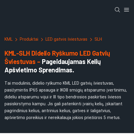
KML
Produktai
LED gatvės šviestuvas
SLH
KML-SLH Didelio Ryškumo LED Gatvių
Šviestuvas –
Pageidaujamas Kelių
Apšvietimo Sprendimas.
Tai modulinis, didelio ryškumo KML LED gatvių šviestuvas,
pasižymintis IP65 apsauga ir IK08 smūgių atsparumo įvertinimu,
dideliu atsparumu vėjui ir III tipo bendrosios paskirties šviesos
pasiskirstymo kampu. Jis gali patenkinti įvairių kelių, įskaitant
pagrindinius kelius, antrinius kelius, gatves ir šaligatvius,
apšvietimo poreikius ir nereikalauja jokios priežiūros 5 metus.