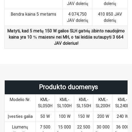
JAV dolerių
dolerių
Bendra kaina 5 metams
4 074,750
410 850 JAV
JAV dolerių
dolerių
Matyti, kad 5 metų 150 W galios SLH gatvių žibinto naudojimo
kaina yra 10 % mažesnė nei MH, o tai leidžia sutaupyti 3 664
JAV dolerius!
Produkto duomenys
Modelio Nr.
KML-
KML-
KML-
KML-
KML-
SL050H
SL100H
SL150H
SL200H
SL240H
Įvesties galia
50 W
100 W
150 W
200 W
240 W
Liumenų
7 500
15 000
22 500
30 000
36 000