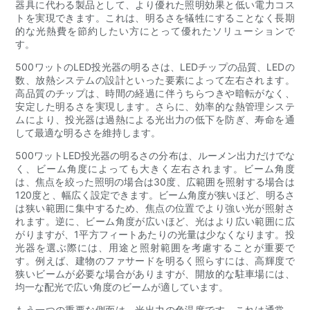
器具に代わる製品として、より優れた照明効果と低い電力コス
トを実現できます。これは、明るさを犠牲にすることなく長期
的な光熱費を節約したい方にとって優れたソリューションで
す。
500ワットのLED投光器の明るさは、LEDチップの品質、LEDの
数、放熱システムの設計といった要素によって左右されます。
高品質のチップは、時間の経過に伴うちらつきや暗転がなく、
安定した明るさを実現します。さらに、効率的な熱管理システ
ムにより、投光器は過熱による光出力の低下を防ぎ、寿命を通
して最適な明るさを維持します。
500ワットLED投光器の明るさの分布は、ルーメン出力だけでな
く、ビーム角度によっても大きく左右されます。ビーム角度
は、焦点を絞った照明の場合は30度、広範囲を照射する場合は
120度と、幅広く設定できます。ビーム角度が狭いほど、明るさ
は狭い範囲に集中するため、焦点の位置でより強い光が照射さ
れます。逆に、ビーム角度が広いほど、光はより広い範囲に広
がりますが、1平方フィートあたりの光量は少なくなります。投
光器を選ぶ際には、用途と照射範囲を考慮することが重要で
す。例えば、建物のファサードを明るく照らすには、高輝度で
狭いビームが必要な場合がありますが、開放的な駐車場には、
均一な配光で広い角度のビームが適しています。
もう一つの重要な側面は、光出力の色温度です。これは通常、