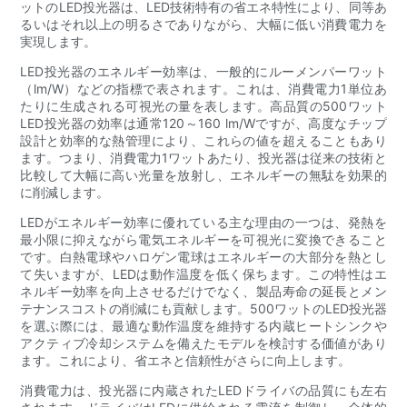
ットのLED投光器は、LED技術特有の省エネ特性により、同等あ
るいはそれ以上の明るさでありながら、大幅に低い消費電力を
実現します。
LED投光器のエネルギー効率は、一般的にルーメンパーワット
（lm/W）などの指標で表されます。これは、消費電力1単位あ
たりに生成される可視光の量を表します。高品質の500ワット
LED投光器の効率は通常120～160 lm/Wですが、高度なチップ
設計と効率的な熱管理により、これらの値を超えることもあり
ます。つまり、消費電力1ワットあたり、投光器は従来の技術と
比較して大幅に高い光量を放射し、エネルギーの無駄を効果的
に削減します。
LEDがエネルギー効率に優れている主な理由の一つは、発熱を
最小限に抑えながら電気エネルギーを可視光に変換できること
です。白熱電球やハロゲン電球はエネルギーの大部分を熱とし
て失いますが、LEDは動作温度を低く保ちます。この特性はエ
ネルギー効率を向上させるだけでなく、製品寿命の延長とメン
テナンスコストの削減にも貢献します。500ワットのLED投光器
を選ぶ際には、最適な動作温度を維持する内蔵ヒートシンクや
アクティブ冷却システムを備えたモデルを検討する価値があり
ます。これにより、省エネと信頼性がさらに向上します。
消費電力は、投光器に内蔵されたLEDドライバの品質にも左右