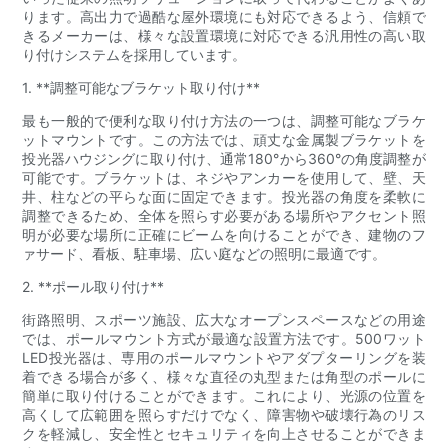
ります。高出力で過酷な屋外環境にも対応できるよう、信頼で
きるメーカーは、様々な設置環境に対応できる汎用性の高い取
り付けシステムを採用しています。
1. **調整可能なブラケット取り付け**
最も一般的で便利な取り付け方法の一つは、調整可能なブラケ
ットマウントです。この方法では、頑丈な金属製ブラケットを
投光器ハウジングに取り付け、通常180°から360°の角度調整が
可能です。ブラケットは、ネジやアンカーを使用して、壁、天
井、柱などの平らな面に固定できます。投光器の角度を柔軟に
調整できるため、全体を照らす必要がある場所やアクセント照
明が必要な場所に正確にビームを向けることができ、建物のフ
ァサード、看板、駐車場、広い庭などの照明に最適です。
2. **ポール取り付け**
街路照明、スポーツ施設、広大なオープンスペースなどの用途
では、ポールマウント方式が最適な設置方法です。500ワット
LED投光器は、専用のポールマウントやアダプターリングを装
着できる場合が多く、様々な直径の丸型または角型のポールに
簡単に取り付けることができます。これにより、光源の位置を
高くして広範囲を照らすだけでなく、障害物や破壊行為のリス
クを軽減し、安全性とセキュリティを向上させることができま