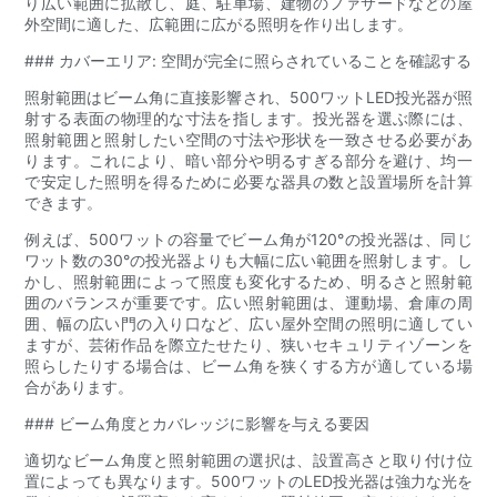
り広い範囲に拡散し、庭、駐車場、建物のファサードなどの屋
外空間に適した、広範囲に広がる照明を作り出します。
### カバーエリア: 空間が完全に照らされていることを確認する
照射範囲はビーム角に直接影響され、500ワットLED投光器が照
射する表面の物理的な寸法を指します。投光器を選ぶ際には、
照射範囲と照射したい空間の寸法や形状を一致させる必要があ
ります。これにより、暗い部分や明るすぎる部分を避け、均一
で安定した照明を得るために必要な器具の数と設置場所を計算
できます。
例えば、500ワットの容量でビーム角が120°の投光器は、同じ
ワット数の30°の投光器よりも大幅に広い範囲を照射します。し
かし、照射範囲によって照度も変化するため、明るさと照射範
囲のバランスが重要です。広い照射範囲は、運動場、倉庫の周
囲、幅の広い門の入り口など、広い屋外空間の照明に適してい
ますが、芸術作品を際立たせたり、狭いセキュリティゾーンを
照らしたりする場合は、ビーム角を狭くする方が適している場
合があります。
### ビーム角度とカバレッジに影響を与える要因
適切なビーム角度と照射範囲の選択は、設置高さと取り付け位
置によっても異なります。500ワットのLED投光器は強力な光を