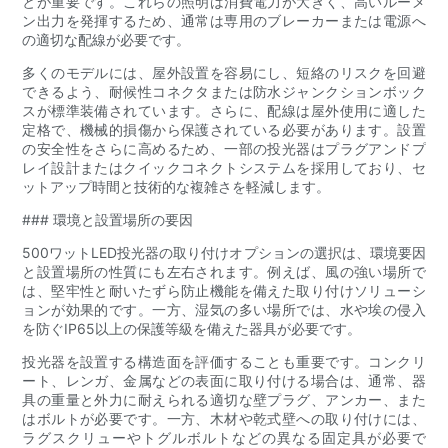
とが重要です。これらの照明は消費電力が大きく、高いルーメ
ン出力を発揮するため、通常は専用のブレーカーまたは電源へ
の適切な配線が必要です。
多くのモデルには、屋外設置を容易にし、短絡のリスクを回避
できるよう、耐候性コネクタまたは防水ジャンクションボック
スが標準装備されています。さらに、配線は屋外使用に適した
定格で、機械的損傷から保護されている必要があります。設置
の安全性をさらに高めるため、一部の投光器はプラグアンドプ
レイ設計またはクイックコネクトシステムを採用しており、セ
ットアップ時間と技術的な複雑さを軽減します。
### 環境と設置場所の要因
500ワットLED投光器の取り付けオプションの選択は、環境要因
と設置場所の性質にも左右されます。例えば、風の強い場所で
は、堅牢性と耐いたずら防止機能を備えた取り付けソリューシ
ョンが効果的です。一方、湿気の多い場所では、水や埃の侵入
を防ぐIP65以上の保護等級を備えた器具が必要です。
投光器を設置する構造面を評価することも重要です。コンクリ
ート、レンガ、金属などの表面に取り付ける場合は、通常、器
具の重量と外力に耐えられる適切な壁プラグ、アンカー、また
はボルトが必要です。一方、木材や乾式壁への取り付けには、
ラグスクリューやトグルボルトなどの異なる固定具が必要で