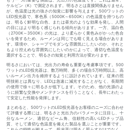
ケルビン（K）で測定されます。明るさとは直接関係ありません
が、色温度は光の強さの知覚に影響を与えます。500ワットの
LED投光器で、寒色系（5000K～6500K）の色温度を持つもの
は、明るく鮮明な白色、または昼光のような効果を発し、人間
の目にはより明るく感じられる傾向があります。一方、温白色
（2700K～3500K）の光は、より柔らかく黄色みがかった色合
いを発するため、ルーメンは同じでも暗く見える場合がありま
す。環境や、シャープでモダンな雰囲気にしたいのか、それと
もより控えめな雰囲気にしたいのかによって、適切な色温度を
選択することで、明るさの知覚と利用方法が変わります。
明るさにおいては、光出力の寿命も重要な考慮事項です。500
ワットのLED投光器は、数万時間、多くの場合5万時間以上、高
いルーメン出力を維持するように設計されています。従来の照
明技術とは異なり、LEDは急速に減光することがなく、長期間
の使用で徐々に明るさが低下します。そのため、他の光源のよ
うに頻繁な交換やメンテナンスを行うことなく、長年にわたっ
て安定した性能を発揮します。
まとめると、500ワットのLED投光器をお客様のニーズに合わせ
て評価する際には、明るさと光出力のパラメータに注目し、十
分なルーメン、適切なビーム角、信頼性の高いLEDチップ品
質、そして適切な色温度を備えた製品を選ぶことが重要です。
これらの特性が相まって、投光器は明るく照らすだけでなく、