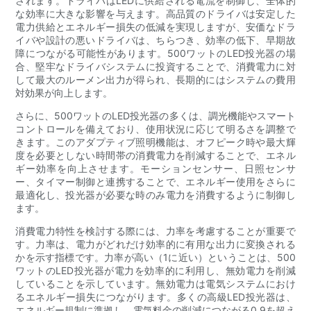
されます。ドライバはLEDに供給される電流を制御し、全体的
な効率に大きな影響を与えます。高品質のドライバは安定した
電力供給とエネルギー損失の低減を実現しますが、安価なドラ
イバや設計の悪いドライバは、ちらつき、効率の低下、早期故
障につながる可能性があります。500ワットのLED投光器の場
合、堅牢なドライバシステムに投資することで、消費電力に対
して最大のルーメン出力が得られ、長期的にはシステムの費用
対効果が向上します。
さらに、500ワットのLED投光器の多くは、調光機能やスマート
コントロールを備えており、使用状況に応じて明るさを調整で
きます。このアダプティブ照明機能は、オフピーク時や最大輝
度を必要としない時間帯の消費電力を削減することで、エネル
ギー効率を向上させます。モーションセンサー、日照センサ
ー、タイマー制御と連携することで、エネルギー使用をさらに
最適化し、投光器が必要な時のみ電力を消費するように制御し
ます。
消費電力特性を検討する際には、力率を考慮することが重要で
す。力率は、電力がどれだけ効率的に有用な出力に変換される
かを示す指標です。力率が高い（1に近い）ということは、500
ワットのLED投光器が電力を効率的に利用し、無効電力を削減
していることを示しています。無効電力は電気システムにおけ
るエネルギー損失につながります。多くの高級LED投光器は、
エネルギー規制に準拠し、電気料金の削減につながる0.9を超え