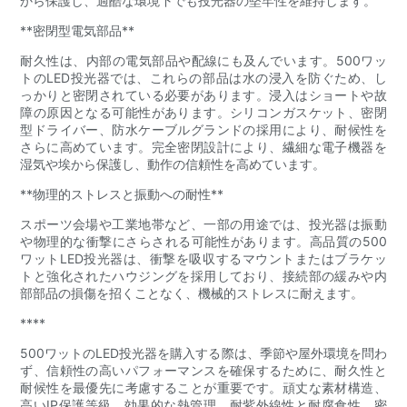
から保護し、過酷な環境下でも投光器の堅牢性を維持します。
**密閉型電気部品**
耐久性は、内部の電気部品や配線にも及んでいます。500ワッ
トのLED投光器では、これらの部品は水の浸入を防ぐため、し
っかりと密閉されている必要があります。浸入はショートや故
障の原因となる可能性があります。シリコンガスケット、密閉
型ドライバー、防水ケーブルグランドの採用により、耐候性を
さらに高めています。完全密閉設計により、繊細な電子機器を
湿気や埃から保護し、動作の信頼性を高めています。
**物理的ストレスと振動への耐性**
スポーツ会場や工業地帯など、一部の用途では、投光器は振動
や物理的な衝撃にさらされる可能性があります。高品質の500
ワットLED投光器は、衝撃を吸収するマウントまたはブラケッ
トと強化されたハウジングを採用しており、接続部の緩みや内
部部品の損傷を招くことなく、機械的ストレスに耐えます。
****
500ワットのLED投光器を購入する際は、季節や屋外環境を問わ
ず、信頼性の高いパフォーマンスを確保するために、耐久性と
耐候性を最優先に考慮することが重要です。頑丈な素材構造、
高いIP保護等級、効果的な熱管理、耐紫外線性と耐腐食性、密