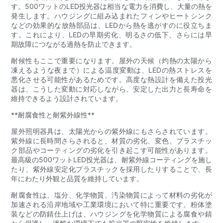
す。500ワットのLED投光器は相当な電力を消費し、大量の熱を
発生します。ハウジングに組み込まれたフィンやヒートシンク
などの効果的な放熱部品は、LEDから熱を逃がすのに役立ちま
す。これにより、LEDの早期劣化、明るさの低下、さらには早
期故障につながる過熱を防止できます。
耐候性もここで重要になります。屋外の天候（灼熱の太陽から
凍えるような夜まで）による温度変動は、LEDの熱ストレスを
悪化させる可能性があるためです。高度な熱設計を備えた投光
器は、こうした変動に対応しながら、安定した出力と長寿命を
維持できるよう設計されています。
**耐腐食性と耐紫外線性**
屋外照明器具は、太陽光からの紫外線にもさらされています。
紫外線に長時間さらされると、材質の劣化、変色、プラスチッ
ク部品やコーティングの劣化を引き起こす可能性があります。
最高級の500ワットLED投光器は、耐紫外線コーティングを施し
たり、紫外線安定化プラスチックを採用したりすることで、長
年にわたり外観と品質を維持しています。
耐腐食性は、塩分、化学物質、汚染物質によって材料の劣化が
加速される沿岸地域や工業環境において特に重要です。粉体塗
装などの防錆仕上げは、ハウジングを化学物質による腐食や錆