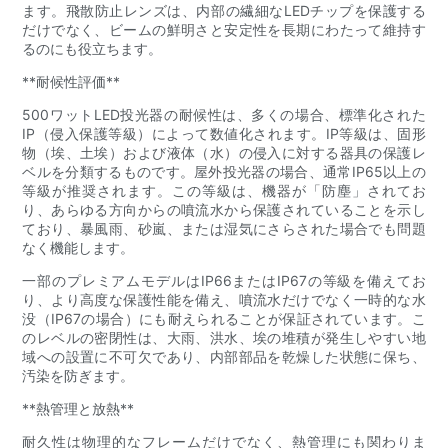
ます。飛散防止レンズは、内部の繊細なLEDチップを保護する
だけでなく、ビームの鮮明さと安定性を長期にわたって維持す
るのにも役立ちます。
**耐候性評価**
500ワットLED投光器の耐候性は、多くの場合、標準化された
IP（侵入保護等級）によって数値化されます。IP等級は、固形
物（埃、土埃）および液体（水）の侵入に対する器具の保護レ
ベルを分類するものです。屋外投光器の場合、通常IP65以上の
等級が推奨されます。この等級は、機器が「防塵」されてお
り、あらゆる方向からの噴流水から保護されていることを示し
ており、暴風雨、砂嵐、または湿気にさらされた場合でも問題
なく機能します。
一部のプレミアムモデルはIP66またはIP67の等級を備えてお
り、より高度な保護性能を備え、噴流水だけでなく一時的な水
没（IP67の場合）にも耐えられることが保証されています。こ
のレベルの密閉性は、大雨、洪水、埃の堆積が発生しやすい地
域への設置に不可欠であり、内部部品を乾燥した状態に保ち、
汚染を防ぎます。
**熱管理と放熱**
耐久性は物理的なフレームだけでなく、熱管理にも関わりま