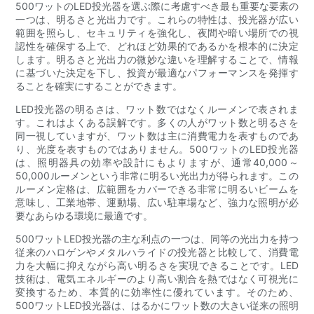
500ワットのLED投光器を選ぶ際に考慮すべき最も重要な要素の
一つは、明るさと光出力です。これらの特性は、投光器が広い
範囲を照らし、セキュリティを強化し、夜間や暗い場所での視
認性を確保する上で、どれほど効果的であるかを根本的に決定
します。明るさと光出力の微妙な違いを理解することで、情報
に基づいた決定を下し、投資が最適なパフォーマンスを発揮す
ることを確実にすることができます。
LED投光器の明るさは、ワット数ではなくルーメンで表されま
す。これはよくある誤解です。多くの人がワット数と明るさを
同一視していますが、ワット数は主に消費電力を表すものであ
り、光度を表すものではありません。500ワットのLED投光器
は、照明器具の効率や設計にもよりますが、通常40,000～
50,000ルーメンという非常に明るい光出力が得られます。この
ルーメン定格は、広範囲をカバーできる非常に明るいビームを
意味し、工業地帯、運動場、広い駐車場など、強力な照明が必
要なあらゆる環境に最適です。
500ワットLED投光器の主な利点の一つは、同等の光出力を持つ
従来のハロゲンやメタルハライドの投光器と比較して、消費電
力を大幅に抑えながら高い明るさを実現できることです。LED
技術は、電気エネルギーのより高い割合を熱ではなく可視光に
変換するため、本質的に効率性に優れています。そのため、
500ワットLED投光器は、はるかにワット数の大きい従来の照明