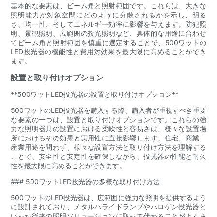
基本的な要素は、ビーム角と照射範囲です。これらは、大きな
照明能力が対象空間にどのように分散されるかを示し、明る
さ、均一性、そしてエネルギー効率に影響を与えます。防犯照
明、景観照明、広範囲の投光照明など、具体的な用途に合わせ
てビーム角と照射範囲を慎重に選定することで、500ワットの
LED投光器の機能性と費用対効果を最大限に高めることができ
ます。
設置と取り付けオプション
**500ワットLED投光器の設置と取り付けオプション**
500ワットのLED投光器を購入する際、購入者が重視すべき重要
な要素の一つは、設置と取り付けオプションです。これらの強
力な照明器具の設置における柔軟性と容易さは、様々な設置場
所におけるその効果と実用性に直接影響します。住宅、商業、
産業用途を問わず、様々な設置方法と取り付け方法を理解する
ことで、安全性と安定性を確保しながら、投光器の性能と耐久
性を最大限に高めることができます。
### 500ワットLED投光器の多様な取り付け方法
500ワットのLED投光器は、広範囲に強力な照明を提供するよう
に設計されており、メタルハライドランプやハロゲン投光器と
いった従来の照明ソリューションに取って代わることがよくあ