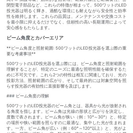
閉型電子部品など、これらの特徴が相まって、500ワットのLED
投光器は明るく輝き、過酷な環境にも耐えながら安全性と効率
性を維持します。これらの品質は、メンテナンスや交換コスト
を最小限に抑えるだけでなく、信頼性の高い長期運用によって
安心感をもたらします。
ビーム角度とカバーエリア
**ビーム角度と照射範囲: 500ワットのLED投光器を選ぶ際の重
要な考慮事項**
500ワットのLED投光器を選ぶ際には、ビーム角度と照射範囲を
理解することが、特定のニーズに最適な照明性能を確保するた
めに不可欠です。これら2つの特性は相互に関連しており、光の
投影方法、照射範囲の広がり、そして最終的には対象空間を照
らす投光器の有効性に直接影響を及ぼします。
### ビーム角度の理解
500ワットのLED投光器のビーム角とは、器具から光が放射され
る角度を指します。ビーム角は光線の形状と広がりを決定し、
度数で表されます。ビーム角が狭い（例：10°～30°）と、特定
の場所や狭い範囲を照らすのに最適な、集中した光が生まれま
す。一方、ビーム角が広い（例：60°～120°以上）と、光がよ