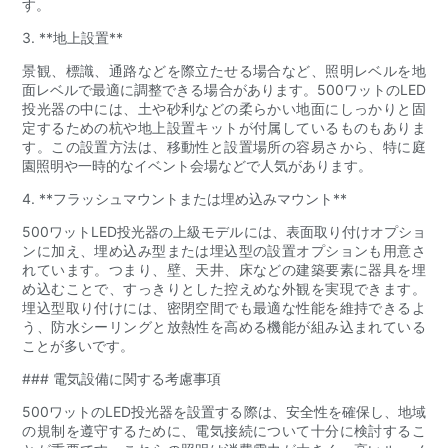
す。
3. **地上設置**
景観、標識、通路などを際立たせる場合など、照明レベルを地
面レベルで最適に調整できる場合があります。500ワットのLED
投光器の中には、土や砂利などの柔らかい地面にしっかりと固
定するための杭や地上設置キットが付属しているものもありま
す。この設置方法は、移動性と設置場所の容易さから、特に庭
園照明や一時的なイベント会場などで人気があります。
4. **フラッシュマウントまたは埋め込みマウント**
500ワットLED投光器の上級モデルには、表面取り付けオプショ
ンに加え、埋め込み型または埋込型の設置オプションも用意さ
れています。つまり、壁、天井、床などの建築要素に器具を埋
め込むことで、すっきりとした控えめな外観を実現できます。
埋込型取り付けには、密閉空間でも最適な性能を維持できるよ
う、防水シーリングと放熱性を高める機能が組み込まれている
ことが多いです。
### 電気設備に関する考慮事項
500ワットのLED投光器を設置する際は、安全性を確保し、地域
の規制を遵守するために、電気接続について十分に検討するこ