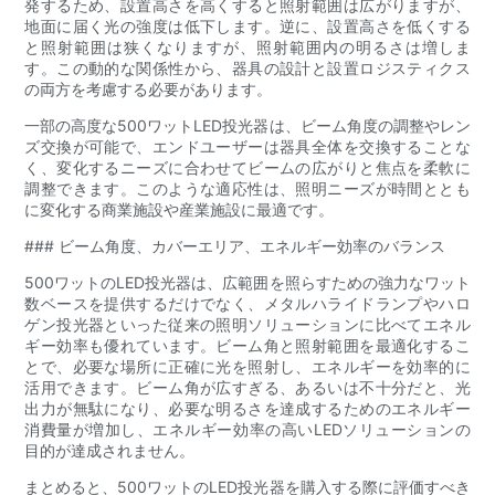
発するため、設置高さを高くすると照射範囲は広がりますが、
地面に届く光の強度は低下します。逆に、設置高さを低くする
と照射範囲は狭くなりますが、照射範囲内の明るさは増しま
す。この動的な関係性から、器具の設計と設置ロジスティクス
の両方を考慮する必要があります。
一部の高度な500ワットLED投光器は、ビーム角度の調整やレン
ズ交換が可能で、エンドユーザーは器具全体を交換することな
く、変化するニーズに合わせてビームの広がりと焦点を柔軟に
調整できます。このような適応性は、照明ニーズが時間ととも
に変化する商業施設や産業施設に最適です。
### ビーム角度、カバーエリア、エネルギー効率のバランス
500ワットのLED投光器は、広範囲を照らすための強力なワット
数ベースを提供するだけでなく、メタルハライドランプやハロ
ゲン投光器といった従来の照明ソリューションに比べてエネル
ギー効率も優れています。ビーム角と照射範囲を最適化するこ
とで、必要な場所に正確に光を照射し、エネルギーを効率的に
活用できます。ビーム角が広すぎる、あるいは不十分だと、光
出力が無駄になり、必要な明るさを達成するためのエネルギー
消費量が増加し、エネルギー効率の高いLEDソリューションの
目的が達成されません。
まとめると、500ワットのLED投光器を購入する際に評価すべき