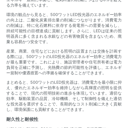
る力率を備えています。
環境の観点から見ると、500ワットLED投光器のエネルギー効率
の向上は、二酸化炭素排出量の削減につながります。消費電力
の削減は、特に化石燃料に依存する発電所への需要を減らし、
持続可能性の目標達成に貢献します。さらに、LEDは従来の照
明器具に多く含まれる水銀などの有害物質を含まないため、廃
棄も容易かつ安全です。
産業、商業、住宅などにおける照明の設置または交換を計画す
る際には、500ワットのLED投光器のエネルギー効率と消費電力
が最も重要です。これにより、施設管理者や住宅所有者は電力
負荷を正確に予測し、光熱費の節約可能性を評価し、エネルギ
ー規制や優遇措置への準拠を確保することができます。
まとめると、500ワットのLED投光器は、消費電力を最小限に抑
え、優れたエネルギー効率を維持しながら高輝度の照明を提供
することで、現代の照明技術の進歩を体現しています。適切な
効率、駆動装置の品質、冷却機構、そして制御性を備えた適切
な投光器を選択することで、長期的なコスト削減に大きく貢献
し、環境保護にも貢献することができます。
耐久性と耐候性