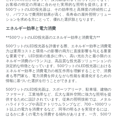
お客様の特定の用途に合わせた実用的な照明を提供します。
500ワットのLED投光器は、その効率性と高輝度の持続性によ
り、パワフルで費用対効果が高く、長寿命の屋外照明ソリュー
ションを求める方にとって、優れた選択肢となります。
エネルギー効率と電力消費
**500ワットのLED投光器のエネルギー効率と消費電力**
500ワットのLED投光器を評価する際、エネルギー効率と消費電
力は運用コストと環境への影響の両方に直接影響を与える重要
な要素です。LED技術の進歩に伴い、高い光出力と最小限のエ
ネルギー消費のバランスは、高品質な投光器ソリューションの
決定的な特徴となっています。500ワットのLED投光器における
エネルギー効率と消費電力の相互作用を理解することで、消費
者も専門家も、電力消費を抑えながら性能を最適化するための
情報に基づいた選択を行うことができます。
500ワットのLED投光器は、スポーツアリーナ、駐車場、建物の
ファサード、工業地帯など、広大な屋外空間に強力な照明を提
供するために設計されています。従来の照明技術では、メタル
ハライドランプや高圧ナトリウムランプなど、700～1000ワッ
ト以上の電力を消費するなど、同等の明るさを実現するには、
はるかに多くの電力を消費する傾向があります。一方、500ワ