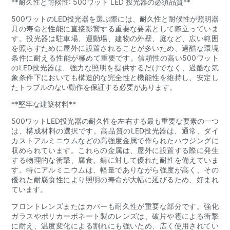
**耐久性と耐候性: 500ワット LED 投光器の必須品質**
500ワットのLED投光器を選ぶ際には、耐久性と耐候性が照明器
具の寿命と性能に直接影響する重要な要素として際立っていま
す。投光器は駐車場、運動場、建物の外壁、庭など、広い範囲
を照らすために屋外に設置されることが多いため、過酷な環境
条件に耐える性能が極めて重要です。信頼性の高い500ワット
のLED投光器は、強力な照明を提供するだけでなく、過酷な気
象条件下においても構造的な完全性と機能性を維持し、安定し
たトラブルのない動作を保証する必要があります。
**堅牢な建築材料**
500ワットLED投光器の耐久性を左右する最も重要な要素の一つ
は、構成材料の選択です。高品質のLED投光器は、通常、ダイ
カストアルミニウムなどの高強度金属で作られたハウジングに
収められています。これらの金属は、屋外に設置する際に発生
する物理的な衝撃、腐食、錆に対して優れた耐性を備えていま
す。特にアルミニウムは、軽量でありながら強度が高く、その
優れた耐腐食性により照明の寿命が大幅に延びるため、好まれ
ています。
フロントレンズまたはカバーも耐久性が重要な部分です。強化
ガラスやポリカーボネート製のレンズは、破片や雹による衝撃
に耐え、温度変化による割れにも強いため、広く使用されてい