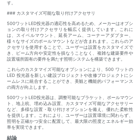
す。
### カスタマイズ可能な取り付けアクセサリ
500ワットLED投光器の適応性を高めるため、メーカーはオプシ
ョンの取り付けアクセサリを幅広く提供しています。これに
は、スイベルマウント、延長アーム、コーナーアダプター、
様々なサイズのポールマウントなどが含まれます。これらのア
クセサリを使用することで、ユーザーは設置をカスタマイズで
き、ビーム方向や安定性を損なうことなく、複雑な建築要件や
設置場所固有の要件を満たす照明システムを構築できます。
これらのカスタマイズ可能なオプションにより、500 ワットの
LED 投光器を新しい建設プロジェクトや改修プロジェクトにシ
ームレスに統合することができ、美観と機能的パフォーマンス
の両方が向上します。
500ワットLED投光器は、調整可能なブラケット、ポールマウン
ト、地上杭、埋め込み設置、カスタマイズ可能なアクセサリー
など、多様な設置・取り付けオプションを備え、優れた柔軟性
を提供します。これにより、ユーザーは設置環境に関わらず、
照明を正確かつ安全に配置して、最大限の照度とエネルギー効
率を実現できます。
結論