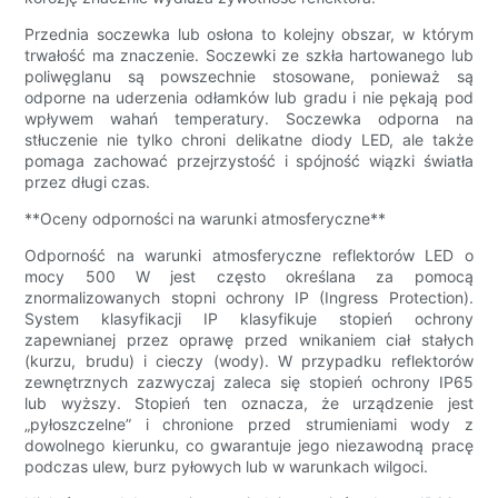
Przednia soczewka lub osłona to kolejny obszar, w którym
trwałość ma znaczenie. Soczewki ze szkła hartowanego lub
poliwęglanu są powszechnie stosowane, ponieważ są
odporne na uderzenia odłamków lub gradu i nie pękają pod
wpływem wahań temperatury. Soczewka odporna na
stłuczenie nie tylko chroni delikatne diody LED, ale także
pomaga zachować przejrzystość i spójność wiązki światła
przez długi czas.
**Oceny odporności na warunki atmosferyczne**
Odporność na warunki atmosferyczne reflektorów LED o
mocy 500 W jest często określana za pomocą
znormalizowanych stopni ochrony IP (Ingress Protection).
System klasyfikacji IP klasyfikuje stopień ochrony
zapewnianej przez oprawę przed wnikaniem ciał stałych
(kurzu, brudu) i cieczy (wody). W przypadku reflektorów
zewnętrznych zazwyczaj zaleca się stopień ochrony IP65
lub wyższy. Stopień ten oznacza, że ​​urządzenie jest
„pyłoszczelne” i chronione przed strumieniami wody z
dowolnego kierunku, co gwarantuje jego niezawodną pracę
podczas ulew, burz pyłowych lub w warunkach wilgoci.