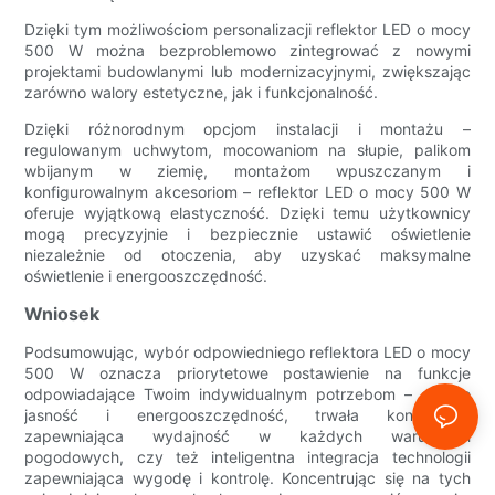
Dzięki tym możliwościom personalizacji reflektor LED o mocy
500 W można bezproblemowo zintegrować z nowymi
projektami budowlanymi lub modernizacyjnymi, zwiększając
zarówno walory estetyczne, jak i funkcjonalność.
Dzięki różnorodnym opcjom instalacji i montażu –
regulowanym uchwytom, mocowaniom na słupie, palikom
wbijanym w ziemię, montażom wpuszczanym i
konfigurowalnym akcesoriom – reflektor LED o mocy 500 W
oferuje wyjątkową elastyczność. Dzięki temu użytkownicy
mogą precyzyjnie i bezpiecznie ustawić oświetlenie
niezależnie od otoczenia, aby uzyskać maksymalne
oświetlenie i energooszczędność.
Wniosek
Podsumowując, wybór odpowiedniego reflektora LED o mocy
500 W oznacza priorytetowe postawienie na funkcje
odpowiadające Twoim indywidualnym potrzebom – czy to
jasność i energooszczędność, trwała konstrukcja
zapewniająca wydajność w każdych warunkach
pogodowych, czy też inteligentna integracja technologii
zapewniająca wygodę i kontrolę. Koncentrując się na tych