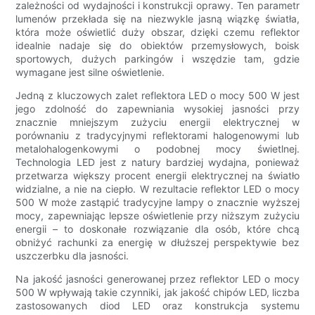
zależności od wydajności i konstrukcji oprawy. Ten parametr
lumenów przekłada się na niezwykle jasną wiązkę światła,
która może oświetlić duży obszar, dzięki czemu reflektor
idealnie nadaje się do obiektów przemysłowych, boisk
sportowych, dużych parkingów i wszędzie tam, gdzie
wymagane jest silne oświetlenie.
Jedną z kluczowych zalet reflektora LED o mocy 500 W jest
jego zdolność do zapewniania wysokiej jasności przy
znacznie mniejszym zużyciu energii elektrycznej w
porównaniu z tradycyjnymi reflektorami halogenowymi lub
metalohalogenkowymi o podobnej mocy świetlnej.
Technologia LED jest z natury bardziej wydajna, ponieważ
przetwarza większy procent energii elektrycznej na światło
widzialne, a nie na ciepło. W rezultacie reflektor LED o mocy
500 W może zastąpić tradycyjne lampy o znacznie wyższej
mocy, zapewniając lepsze oświetlenie przy niższym zużyciu
energii – to doskonałe rozwiązanie dla osób, które chcą
obniżyć rachunki za energię w dłuższej perspektywie bez
uszczerbku dla jasności.
Na jakość jasności generowanej przez reflektor LED o mocy
500 W wpływają takie czynniki, jak jakość chipów LED, liczba
zastosowanych diod LED oraz konstrukcja systemu