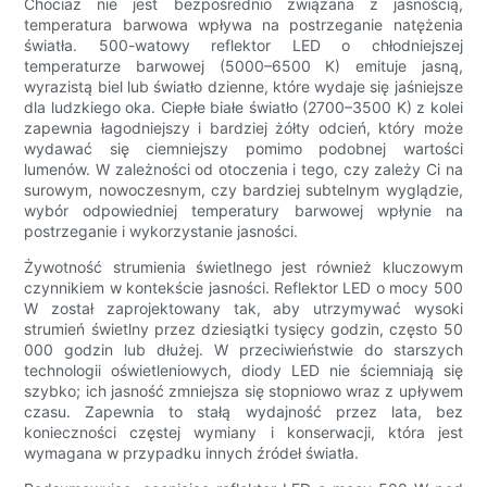
Chociaż nie jest bezpośrednio związana z jasnością,
temperatura barwowa wpływa na postrzeganie natężenia
światła. 500-watowy reflektor LED o chłodniejszej
temperaturze barwowej (5000–6500 K) emituje jasną,
wyrazistą biel lub światło dzienne, które wydaje się jaśniejsze
dla ludzkiego oka. Ciepłe białe światło (2700–3500 K) z kolei
zapewnia łagodniejszy i bardziej żółty odcień, który może
wydawać się ciemniejszy pomimo podobnej wartości
lumenów. W zależności od otoczenia i tego, czy zależy Ci na
surowym, nowoczesnym, czy bardziej subtelnym wyglądzie,
wybór odpowiedniej temperatury barwowej wpłynie na
postrzeganie i wykorzystanie jasności.
Żywotność strumienia świetlnego jest również kluczowym
czynnikiem w kontekście jasności. Reflektor LED o mocy 500
W został zaprojektowany tak, aby utrzymywać wysoki
strumień świetlny przez dziesiątki tysięcy godzin, często 50
000 godzin lub dłużej. W przeciwieństwie do starszych
technologii oświetleniowych, diody LED nie ściemniają się
szybko; ich jasność zmniejsza się stopniowo wraz z upływem
czasu. Zapewnia to stałą wydajność przez lata, bez
konieczności częstej wymiany i konserwacji, która jest
wymagana w przypadku innych źródeł światła.