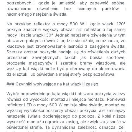
potrzebnych i gdzie je umieścić, aby zapewnić spójne,
równomierne oświetlenie bez ciemnych punktów i
nadmiernego natężenia światła.
Na przykład reflektor o mocy 500 W i kącie wiązki 120°
pokryje znacznie większy obszar niż reflektor o tej samej
mocy i kącie wiązki 30°. Jednak natężenie oświetlenia w tym
obszarze pokrycia również będzie się różnić, co oznacza, że
​​kluczowe jest zrównoważenie jasności z zasięgiem światła.
Szerszy obszar pokrycia nadaje się do oświetlenia dużych
przestrzeni zewnętrznych, takich jak boiska sportowe,
otoczenie magazynów i szerokie bramy wjazdowe, ale
węższy kąt wiązki może być preferowany do akcentowania
dzieł sztuki lub oświetlenia małej strefy bezpieczeństwa.
### Czynniki wpływające na kąt wiązki i zasięg
Wybór odpowiedniego kąta wiązki i obszaru pokrycia zależy
również od wysokości montażu i miejsca montażu. Ponieważ
reflektor LED o mocy 500 W emituje silne światło, montaż na
wyższej wysokości poszerzy obszar pokrycia, ale zmniejszy
natężenie światła docierającego do podłoża. Z kolei niższa
wysokość montażu ogranicza zasięg, ale zwiększa jasność w
oświetlonej strefie. Ta dynamiczna zależność oznacza, że ​​