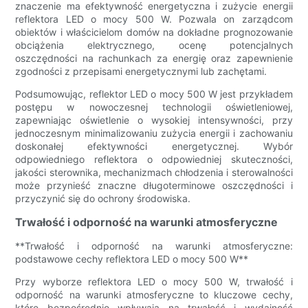
znaczenie ma efektywność energetyczna i zużycie energii
reflektora LED o mocy 500 W. Pozwala on zarządcom
obiektów i właścicielom domów na dokładne prognozowanie
obciążenia elektrycznego, ocenę potencjalnych
oszczędności na rachunkach za energię oraz zapewnienie
zgodności z przepisami energetycznymi lub zachętami.
Podsumowując, reflektor LED o mocy 500 W jest przykładem
postępu w nowoczesnej technologii oświetleniowej,
zapewniając oświetlenie o wysokiej intensywności, przy
jednoczesnym minimalizowaniu zużycia energii i zachowaniu
doskonałej efektywności energetycznej. Wybór
odpowiedniego reflektora o odpowiedniej skuteczności,
jakości sterownika, mechanizmach chłodzenia i sterowalności
może przynieść znaczne długoterminowe oszczędności i
przyczynić się do ochrony środowiska.
Trwałość i odporność na warunki atmosferyczne
**Trwałość i odporność na warunki atmosferyczne:
podstawowe cechy reflektora LED o mocy 500 W**
Przy wyborze reflektora LED o mocy 500 W, trwałość i
odporność na warunki atmosferyczne to kluczowe cechy,
które bezpośrednio wpływają na trwałość i wydajność