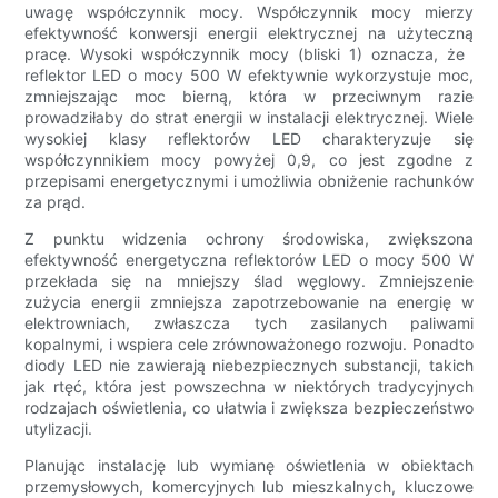
uwagę współczynnik mocy. Współczynnik mocy mierzy
efektywność konwersji energii elektrycznej na użyteczną
pracę. Wysoki współczynnik mocy (bliski 1) oznacza, że ​​
reflektor LED o mocy 500 W efektywnie wykorzystuje moc,
zmniejszając moc bierną, która w przeciwnym razie
prowadziłaby do strat energii w instalacji elektrycznej. Wiele
wysokiej klasy reflektorów LED charakteryzuje się
współczynnikiem mocy powyżej 0,9, co jest zgodne z
przepisami energetycznymi i umożliwia obniżenie rachunków
za prąd.
Z punktu widzenia ochrony środowiska, zwiększona
efektywność energetyczna reflektorów LED o mocy 500 W
przekłada się na mniejszy ślad węglowy. Zmniejszenie
zużycia energii zmniejsza zapotrzebowanie na energię w
elektrowniach, zwłaszcza tych zasilanych paliwami
kopalnymi, i wspiera cele zrównoważonego rozwoju. Ponadto
diody LED nie zawierają niebezpiecznych substancji, takich
jak rtęć, która jest powszechna w niektórych tradycyjnych
rodzajach oświetlenia, co ułatwia i zwiększa bezpieczeństwo
utylizacji.
Planując instalację lub wymianę oświetlenia w obiektach
przemysłowych, komercyjnych lub mieszkalnych, kluczowe