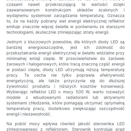
czasami nawet przekraczającą te wartości dzięki
zaawansowanym konstrukcjom układów scalonych i
wydajnemu systemowi zarządzania temperaturą. Oznacza
to, że na każdy pobrany wat energii elektrycznej reflektor
emituje znacznie więcej światła w porównaniu ze starszymi
technologiami, skutecznie zmniejszając straty energii.
Jednym z kluczowych powodów, dla których diody LED są
bardziej energooszczędne, jest ich zdolność do
przekształcania energii elektrycznej w światło widzialne przy
minimalnej emisji ciepła. W przeciwieństwie do żarówek
żarowych i halogenowych, które tracą znaczną część energii
w postaci ciepła, diody LED utrzymują niższą temperaturę
pracy. Ta cecha nie tylko poprawia efektywność
energetyczną, ale także przyczynia się do dłuższej
żywotności produktu i niższych kosztów konserwacji.
Wybierając reflektor LED o mocy 500 W, warto rozważyć
modele z wbudowanymi radiatorami lub aktywnymi
systemami chłodzenia, które pomagają utrzymać optymalną
temperaturę pracy, dodatkowo zwiększając oszczędność
energii i niezawodność.
Na pobór mocy wpływa również jakość sterownika LED
zintegrowanego z reflektorem. Sterownik kontroluje prąd