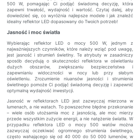
500 W, pomagając Ci podjąć świadomą decyzję, która
zapewni trwałość, wydajność i wartość. Czytaj dalej, aby
dowiedzieć się, co wyróżnia najlepsze modele i jak znaleźć
idealny reflektor LED dopasowany do Twoich potrzeb!
Jasność i moc światła
Wybierając reflektor LED o mocy 500 W, jednym z
najważniejszych czynników, które należy wziąć pod uwagę,
jest jasność i strumień świetlny. Te atrybuty w zasadniczy
sposób decydują o skuteczności reflektora w oświetlaniu
dużych obszarów, zwiększaniu bezpieczeństwa i
zapewnianiu widoczności w nocy lub przy słabym
oświetleniu. Zrozumienie niuansów jasności i strumienia
świetlnego pomoże Ci podjąć świadomą decyzję i zapewnić
optymalną wydajność inwestycji.
Jasność w reflektorach LED jest zazwyczaj mierzona w
lumenach, a nie watach. To powszechne błędne przekonanie
– wiele osób utożsamia moc z jasnością, ale moc mierzy
przede wszystkim zużycie energii, a nie natężenie światła. W
przypadku reflektora LED o mocy 500 watów można
zazwyczaj oczekiwać ogromnego strumienia świetlnego,
często wahającego się od 40 000 do 50 000 lumenów, w