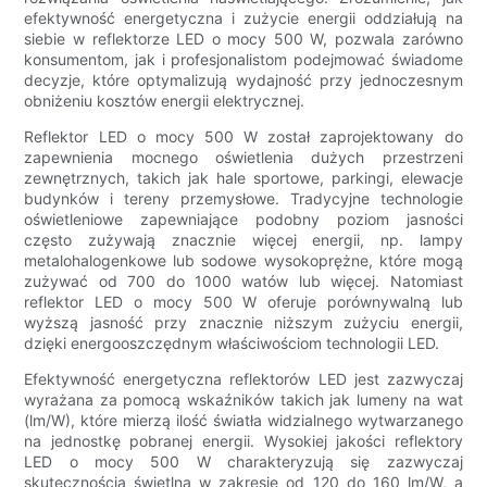
efektywność energetyczna i zużycie energii oddziałują na
siebie w reflektorze LED o mocy 500 W, pozwala zarówno
konsumentom, jak i profesjonalistom podejmować świadome
decyzje, które optymalizują wydajność przy jednoczesnym
obniżeniu kosztów energii elektrycznej.
Reflektor LED o mocy 500 W został zaprojektowany do
zapewnienia mocnego oświetlenia dużych przestrzeni
zewnętrznych, takich jak hale sportowe, parkingi, elewacje
budynków i tereny przemysłowe. Tradycyjne technologie
oświetleniowe zapewniające podobny poziom jasności
często zużywają znacznie więcej energii, np. lampy
metalohalogenkowe lub sodowe wysokoprężne, które mogą
zużywać od 700 do 1000 watów lub więcej. Natomiast
reflektor LED o mocy 500 W oferuje porównywalną lub
wyższą jasność przy znacznie niższym zużyciu energii,
dzięki energooszczędnym właściwościom technologii LED.
Efektywność energetyczna reflektorów LED jest zazwyczaj
wyrażana za pomocą wskaźników takich jak lumeny na wat
(lm/W), które mierzą ilość światła widzialnego wytwarzanego
na jednostkę pobranej energii. Wysokiej jakości reflektory
LED o mocy 500 W charakteryzują się zazwyczaj
skutecznością świetlną w zakresie od 120 do 160 lm/W, a