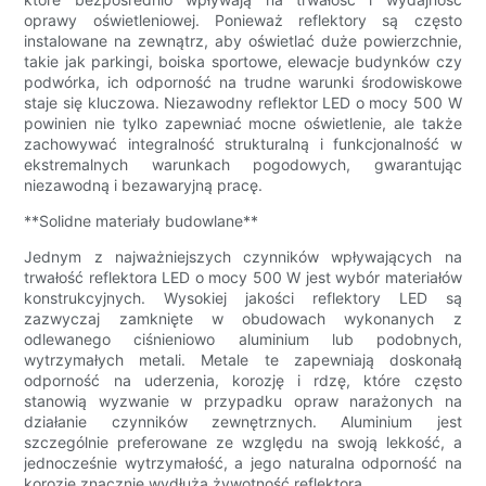
oprawy oświetleniowej. Ponieważ reflektory są często
instalowane na zewnątrz, aby oświetlać duże powierzchnie,
takie jak parkingi, boiska sportowe, elewacje budynków czy
podwórka, ich odporność na trudne warunki środowiskowe
staje się kluczowa. Niezawodny reflektor LED o mocy 500 W
powinien nie tylko zapewniać mocne oświetlenie, ale także
zachowywać integralność strukturalną i funkcjonalność w
ekstremalnych warunkach pogodowych, gwarantując
niezawodną i bezawaryjną pracę.
**Solidne materiały budowlane**
Jednym z najważniejszych czynników wpływających na
trwałość reflektora LED o mocy 500 W jest wybór materiałów
konstrukcyjnych. Wysokiej jakości reflektory LED są
zazwyczaj zamknięte w obudowach wykonanych z
odlewanego ciśnieniowo aluminium lub podobnych,
wytrzymałych metali. Metale te zapewniają doskonałą
odporność na uderzenia, korozję i rdzę, które często
stanowią wyzwanie w przypadku opraw narażonych na
działanie czynników zewnętrznych. Aluminium jest
szczególnie preferowane ze względu na swoją lekkość, a
jednocześnie wytrzymałość, a jego naturalna odporność na
korozję znacznie wydłuża żywotność reflektora.