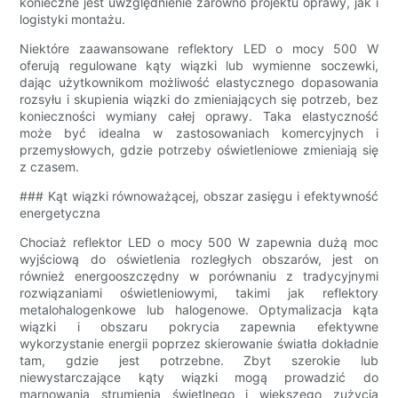
konieczne jest uwzględnienie zarówno projektu oprawy, jak i
logistyki montażu.
Niektóre zaawansowane reflektory LED o mocy 500 W
oferują regulowane kąty wiązki lub wymienne soczewki,
dając użytkownikom możliwość elastycznego dopasowania
rozsyłu i skupienia wiązki do zmieniających się potrzeb, bez
konieczności wymiany całej oprawy. Taka elastyczność
może być idealna w zastosowaniach komercyjnych i
przemysłowych, gdzie potrzeby oświetleniowe zmieniają się
z czasem.
### Kąt wiązki równoważącej, obszar zasięgu i efektywność
energetyczna
Chociaż reflektor LED o mocy 500 W zapewnia dużą moc
wyjściową do oświetlenia rozległych obszarów, jest on
również energooszczędny w porównaniu z tradycyjnymi
rozwiązaniami oświetleniowymi, takimi jak reflektory
metalohalogenkowe lub halogenowe. Optymalizacja kąta
wiązki i obszaru pokrycia zapewnia efektywne
wykorzystanie energii poprzez skierowanie światła dokładnie
tam, gdzie jest potrzebne. Zbyt szerokie lub
niewystarczające kąty wiązki mogą prowadzić do
marnowania strumienia świetlnego i większego zużycia