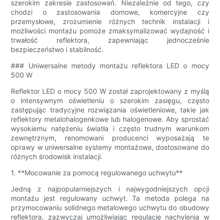
szerokim zakresie zastosowań. Niezależnie od tego, czy
chodzi o zastosowania domowe, komercyjne czy
przemysłowe, zrozumienie różnych technik instalacji i
możliwości montażu pomoże zmaksymalizować wydajność i
trwałość reflektora, zapewniając jednocześnie
bezpieczeństwo i stabilność.
### Uniwersalne metody montażu reflektora LED o mocy
500 W
Reflektor LED o mocy 500 W został zaprojektowany z myślą
o intensywnym oświetleniu o szerokim zasięgu, często
zastępując tradycyjne rozwiązania oświetleniowe, takie jak
reflektory metalohalogenkowe lub halogenowe. Aby sprostać
wysokiemu natężeniu światła i często trudnym warunkom
zewnętrznym, renomowani producenci wyposażają te
oprawy w uniwersalne systemy montażowe, dostosowane do
różnych środowisk instalacji.
1. **Mocowanie za pomocą regulowanego uchwytu**
Jedną z najpopularniejszych i najwygodniejszych opcji
montażu jest regulowany uchwyt. Ta metoda polega na
przymocowaniu solidnego metalowego uchwytu do obudowy
reflektora, zazwyczaj umożliwiając regulację nachylenia w