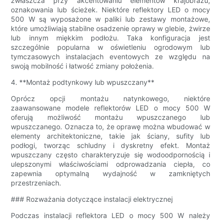
zwłaszcza przy akcentowaniu elementów krajobrazu,
oznakowania lub ścieżek. Niektóre reflektory LED o mocy
500 W są wyposażone w paliki lub zestawy montażowe,
które umożliwiają stabilne osadzenie oprawy w glebie, żwirze
lub innym miękkim podłożu. Taka konfiguracja jest
szczególnie popularna w oświetleniu ogrodowym lub
tymczasowych instalacjach eventowych ze względu na
swoją mobilność i łatwość zmiany położenia.
4. **Montaż podtynkowy lub wpuszczany**
Oprócz opcji montażu natynkowego, niektóre
zaawansowane modele reflektorów LED o mocy 500 W
oferują możliwość montażu wpuszczanego lub
wpuszczanego. Oznacza to, że oprawę można wbudować w
elementy architektoniczne, takie jak ściany, sufity lub
podłogi, tworząc schludny i dyskretny efekt. Montaż
wpuszczany często charakteryzuje się wodoodpornością i
ulepszonymi właściwościami odprowadzania ciepła, co
zapewnia optymalną wydajność w zamkniętych
przestrzeniach.
### Rozważania dotyczące instalacji elektrycznej
Podczas instalacji reflektora LED o mocy 500 W należy