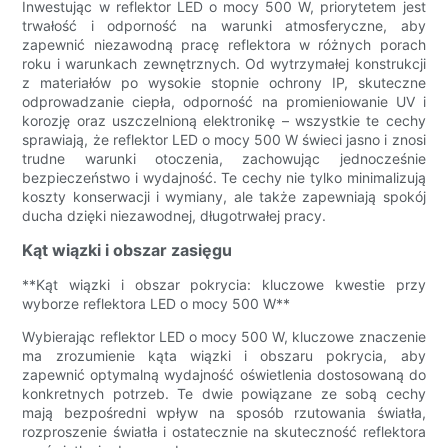
Inwestując w reflektor LED o mocy 500 W, priorytetem jest
trwałość i odporność na warunki atmosferyczne, aby
zapewnić niezawodną pracę reflektora w różnych porach
roku i warunkach zewnętrznych. Od wytrzymałej konstrukcji
z materiałów po wysokie stopnie ochrony IP, skuteczne
odprowadzanie ciepła, odporność na promieniowanie UV i
korozję oraz uszczelnioną elektronikę – wszystkie te cechy
sprawiają, że reflektor LED o mocy 500 W świeci jasno i znosi
trudne warunki otoczenia, zachowując jednocześnie
bezpieczeństwo i wydajność. Te cechy nie tylko minimalizują
koszty konserwacji i wymiany, ale także zapewniają spokój
ducha dzięki niezawodnej, długotrwałej pracy.
Kąt wiązki i obszar zasięgu
**Kąt wiązki i obszar pokrycia: kluczowe kwestie przy
wyborze reflektora LED o mocy 500 W**
Wybierając reflektor LED o mocy 500 W, kluczowe znaczenie
ma zrozumienie kąta wiązki i obszaru pokrycia, aby
zapewnić optymalną wydajność oświetlenia dostosowaną do
konkretnych potrzeb. Te dwie powiązane ze sobą cechy
mają bezpośredni wpływ na sposób rzutowania światła,
rozproszenie światła i ostatecznie na skuteczność reflektora