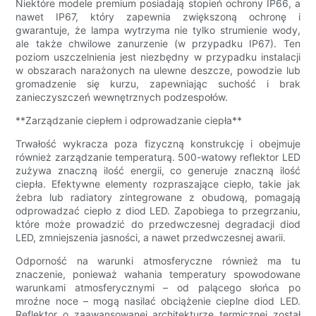
Niektóre modele premium posiadają stopień ochrony IP66, a
nawet IP67, który zapewnia zwiększoną ochronę i
gwarantuje, że lampa wytrzyma nie tylko strumienie wody,
ale także chwilowe zanurzenie (w przypadku IP67). Ten
poziom uszczelnienia jest niezbędny w przypadku instalacji
w obszarach narażonych na ulewne deszcze, powodzie lub
gromadzenie się kurzu, zapewniając suchość i brak
zanieczyszczeń wewnętrznych podzespołów.
**Zarządzanie ciepłem i odprowadzanie ciepła**
Trwałość wykracza poza fizyczną konstrukcję i obejmuje
również zarządzanie temperaturą. 500-watowy reflektor LED
zużywa znaczną ilość energii, co generuje znaczną ilość
ciepła. Efektywne elementy rozpraszające ciepło, takie jak
żebra lub radiatory zintegrowane z obudową, pomagają
odprowadzać ciepło z diod LED. Zapobiega to przegrzaniu,
które może prowadzić do przedwczesnej degradacji diod
LED, zmniejszenia jasności, a nawet przedwczesnej awarii.
Odporność na warunki atmosferyczne również ma tu
znaczenie, ponieważ wahania temperatury spowodowane
warunkami atmosferycznymi – od palącego słońca po
mroźne noce – mogą nasilać obciążenie cieplne diod LED.
Reflektor o zaawansowanej architekturze termicznej został