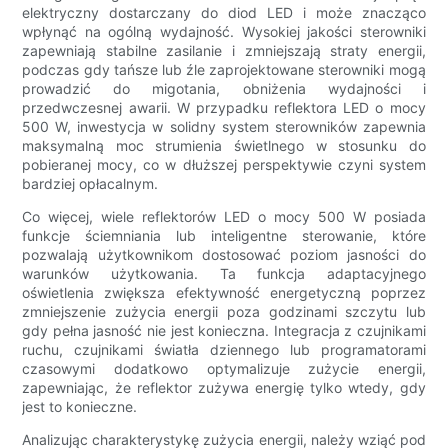
elektryczny dostarczany do diod LED i może znacząco
wpłynąć na ogólną wydajność. Wysokiej jakości sterowniki
zapewniają stabilne zasilanie i zmniejszają straty energii,
podczas gdy tańsze lub źle zaprojektowane sterowniki mogą
prowadzić do migotania, obniżenia wydajności i
przedwczesnej awarii. W przypadku reflektora LED o mocy
500 W, inwestycja w solidny system sterowników zapewnia
maksymalną moc strumienia świetlnego w stosunku do
pobieranej mocy, co w dłuższej perspektywie czyni system
bardziej opłacalnym.
Co więcej, wiele reflektorów LED o mocy 500 W posiada
funkcje ściemniania lub inteligentne sterowanie, które
pozwalają użytkownikom dostosować poziom jasności do
warunków użytkowania. Ta funkcja adaptacyjnego
oświetlenia zwiększa efektywność energetyczną poprzez
zmniejszenie zużycia energii poza godzinami szczytu lub
gdy pełna jasność nie jest konieczna. Integracja z czujnikami
ruchu, czujnikami światła dziennego lub programatorami
czasowymi dodatkowo optymalizuje zużycie energii,
zapewniając, że reflektor zużywa energię tylko wtedy, gdy
jest to konieczne.
Analizując charakterystykę zużycia energii, należy wziąć pod