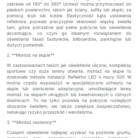
zakresie od 180° do 360°. Uchwyt można przymocować do
płaskich powierzchni, takich jak ściany, sufity lub słupki, za
pomocą śrub lub kotew. Elastyczność kąta ustawienia
reflektora pozwala precyzyjnie skierować wiązkę światła
tam, gdzie potrzebne jest pełne pokrycie lub oświetlenie
akcentujące, co czyni go idealnym rozwiązaniem do
oświetlania fasad budynków, billboardów, parkingów lub
dużych podwórek.
2. **Montaż na słupie**
W zastosowaniach takich jak oświetlenie uliczne, kompleksy
sportowe czy duże tereny otwarte, montaż na słupie to
doskonała metoda instalacji. Reflektor LED o mocy 500 W
można często wyposażyć w specjalistyczne uchwyty na
słupie lub pierścienie adaptacyjne, umożliwiające łatwy
montaż na słupach okrągłych lub kwadratowych o różnych
średnicach. To nie tylko pozwala na pokrycie rozległych
obszarów światłem, ale także zwiększa bezpieczeństwo,
redukując ryzyko przeszkód i wandalizmu.
3. **Montaż naziemny**
Czasami oświetlenie najlepiej uzyskać na poziomie gruntu,