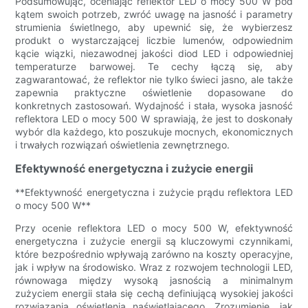
Podsumowując, oceniając reflektor LED o mocy 500 W pod
kątem swoich potrzeb, zwróć uwagę na jasność i parametry
strumienia świetlnego, aby upewnić się, że wybierzesz
produkt o wystarczającej liczbie lumenów, odpowiednim
kącie wiązki, niezawodnej jakości diod LED i odpowiedniej
temperaturze barwowej. Te cechy łączą się, aby
zagwarantować, że reflektor nie tylko świeci jasno, ale także
zapewnia praktyczne oświetlenie dopasowane do
konkretnych zastosowań. Wydajność i stała, wysoka jasność
reflektora LED o mocy 500 W sprawiają, że jest to doskonały
wybór dla każdego, kto poszukuje mocnych, ekonomicznych
i trwałych rozwiązań oświetlenia zewnętrznego.
Efektywność energetyczna i zużycie energii
**Efektywność energetyczna i zużycie prądu reflektora LED
o mocy 500 W**
Przy ocenie reflektora LED o mocy 500 W, efektywność
energetyczna i zużycie energii są kluczowymi czynnikami,
które bezpośrednio wpływają zarówno na koszty operacyjne,
jak i wpływ na środowisko. Wraz z rozwojem technologii LED,
równowaga między wysoką jasnością a minimalnym
zużyciem energii stała się cechą definiującą wysokiej jakości
rozwiązania oświetlenia naświetlającego. Zrozumienie, jak