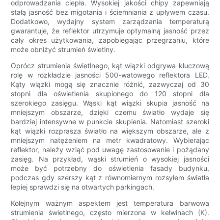
odprowadzania ciepła. Wysokiej jakości chipy zapewniają
stałą jasność bez migotania i ściemniania z upływem czasu.
Dodatkowo, wydajny system zarządzania temperaturą
gwarantuje, że reflektor utrzymuje optymalną jasność przez
cały okres użytkowania, zapobiegając przegrzaniu, które
może obniżyć strumień świetlny.
Oprócz strumienia świetlnego, kąt wiązki odgrywa kluczową
rolę w rozkładzie jasności 500-watowego reflektora LED.
Kąty wiązki mogą się znacznie różnić, zazwyczaj od 30
stopni dla oświetlenia skupionego do 120 stopni dla
szerokiego zasięgu. Wąski kąt wiązki skupia jasność na
mniejszym obszarze, dzięki czemu światło wydaje się
bardziej intensywne w punkcie skupienia. Natomiast szeroki
kąt wiązki rozprasza światło na większym obszarze, ale z
mniejszym natężeniem na metr kwadratowy. Wybierając
reflektor, należy wziąć pod uwagę zastosowanie i pożądany
zasięg. Na przykład, wąski strumień o wysokiej jasności
może być potrzebny do oświetlenia fasady budynku,
podczas gdy szerszy kąt z równomiernym rozsyłem światła
lepiej sprawdzi się na otwartych parkingach.
Kolejnym ważnym aspektem jest temperatura barwowa
strumienia świetlnego, często mierzona w kelwinach (K).