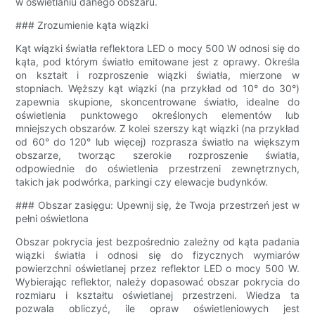
w oświetlaniu danego obszaru.
### Zrozumienie kąta wiązki
Kąt wiązki światła reflektora LED o mocy 500 W odnosi się do
kąta, pod którym światło emitowane jest z oprawy. Określa
on kształt i rozproszenie wiązki światła, mierzone w
stopniach. Węższy kąt wiązki (na przykład od 10° do 30°)
zapewnia skupione, skoncentrowane światło, idealne do
oświetlenia punktowego określonych elementów lub
mniejszych obszarów. Z kolei szerszy kąt wiązki (na przykład
od 60° do 120° lub więcej) rozprasza światło na większym
obszarze, tworząc szerokie rozproszenie światła,
odpowiednie do oświetlenia przestrzeni zewnętrznych,
takich jak podwórka, parkingi czy elewacje budynków.
### Obszar zasięgu: Upewnij się, że Twoja przestrzeń jest w
pełni oświetlona
Obszar pokrycia jest bezpośrednio zależny od kąta padania
wiązki światła i odnosi się do fizycznych wymiarów
powierzchni oświetlanej przez reflektor LED o mocy 500 W.
Wybierając reflektor, należy dopasować obszar pokrycia do
rozmiaru i kształtu oświetlanej przestrzeni. Wiedza ta
pozwala obliczyć, ile opraw oświetleniowych jest