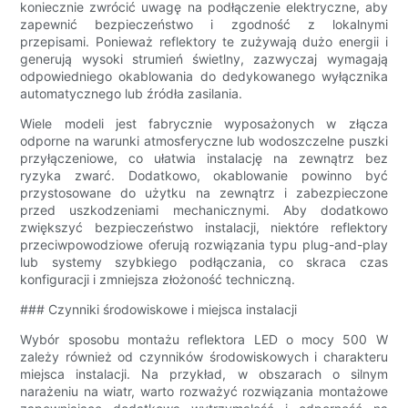
koniecznie zwrócić uwagę na podłączenie elektryczne, aby
zapewnić bezpieczeństwo i zgodność z lokalnymi
przepisami. Ponieważ reflektory te zużywają dużo energii i
generują wysoki strumień świetlny, zazwyczaj wymagają
odpowiedniego okablowania do dedykowanego wyłącznika
automatycznego lub źródła zasilania.
Wiele modeli jest fabrycznie wyposażonych w złącza
odporne na warunki atmosferyczne lub wodoszczelne puszki
przyłączeniowe, co ułatwia instalację na zewnątrz bez
ryzyka zwarć. Dodatkowo, okablowanie powinno być
przystosowane do użytku na zewnątrz i zabezpieczone
przed uszkodzeniami mechanicznymi. Aby dodatkowo
zwiększyć bezpieczeństwo instalacji, niektóre reflektory
przeciwpowodziowe oferują rozwiązania typu plug-and-play
lub systemy szybkiego podłączania, co skraca czas
konfiguracji i zmniejsza złożoność techniczną.
### Czynniki środowiskowe i miejsca instalacji
Wybór sposobu montażu reflektora LED o mocy 500 W
zależy również od czynników środowiskowych i charakteru
miejsca instalacji. Na przykład, w obszarach o silnym
narażeniu na wiatr, warto rozważyć rozwiązania montażowe