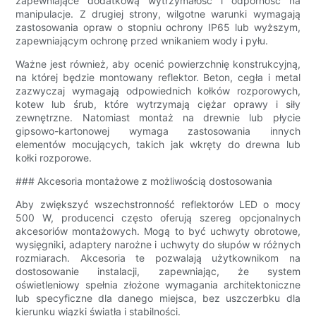
zapewniające dodatkową wytrzymałość i odporność na
manipulacje. Z drugiej strony, wilgotne warunki wymagają
zastosowania opraw o stopniu ochrony IP65 lub wyższym,
zapewniającym ochronę przed wnikaniem wody i pyłu.
Ważne jest również, aby ocenić powierzchnię konstrukcyjną,
na której będzie montowany reflektor. Beton, cegła i metal
zazwyczaj wymagają odpowiednich kołków rozporowych,
kotew lub śrub, które wytrzymają ciężar oprawy i siły
zewnętrzne. Natomiast montaż na drewnie lub płycie
gipsowo-kartonowej wymaga zastosowania innych
elementów mocujących, takich jak wkręty do drewna lub
kołki rozporowe.
### Akcesoria montażowe z możliwością dostosowania
Aby zwiększyć wszechstronność reflektorów LED o mocy
500 W, producenci często oferują szereg opcjonalnych
akcesoriów montażowych. Mogą to być uchwyty obrotowe,
wysięgniki, adaptery narożne i uchwyty do słupów w różnych
rozmiarach. Akcesoria te pozwalają użytkownikom na
dostosowanie instalacji, zapewniając, że system
oświetleniowy spełnia złożone wymagania architektoniczne
lub specyficzne dla danego miejsca, bez uszczerbku dla
kierunku wiązki światła i stabilności.