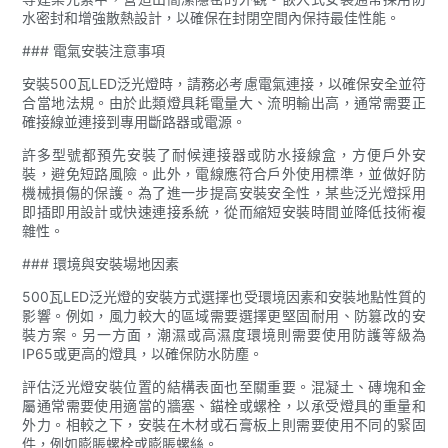
水密封和增強散熱設計，以確保在封閉空間內保持最佳性能。
### 電氣安裝注意事項
安裝500瓦LED泛光燈時，請務必考慮電氣連接，以確保安全並符
合當地法規。由於此類燈具耗電量大、流明輸出高，通常需要正
確接線並連接到專用斷路器或電源。
許多型號都預先安裝了耐候連接器或防水接線盒，方便戶外安
裝，避免短路風險。此外，電線應符合戶外使用標準，並做好防
機械損傷的保護。為了進一步提高安裝安全性，某些泛光燈採用
即插即用設計或快速連接系統，從而縮短安裝時間並降低技術複
雜性。
### 環境與安裝場地因素
500瓦LED泛光燈的安裝方式選擇也受環境因素和安裝地點性質的
影響。例如，風力較大的區域需要選擇更堅固耐用、防篡改的安
裝方案。另一方面，潮濕或高濕度環境則需要使用防護等級為
IP65或更高的燈具，以確保防水防塵。
評估泛光燈安裝位置的結構表面也至關重要。混凝土、磚塊和金
屬通常需要使用適當的牆塞、錨栓或螺栓，以承受燈具的重量和
外力。相較之下，安裝在木材或石膏板上則需要使用不同的緊固
件，例如膨脹螺栓或膨脹螺絲。