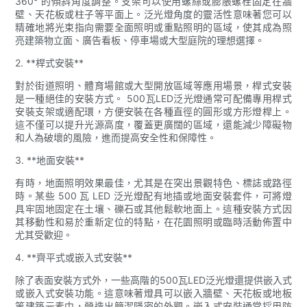
360° 的傾斜角度調整。支架可以使用螺絲或膨脹螺栓固定在牆
壁、天花板或柱子等平面上。泛光燈角度的靈活性意味著您可以
精確地將光束指向需要全面照明或重點照明的區域，使其成為照
亮建築物立面、廣告看板、停車場或大型庭院的理想選擇。
2. **桿式安裝**
對於街道照明、體育場館或大型開放區域等應用場景，桿式安裝
是一種絕佳的安裝方式。 500瓦LED泛光燈通常可配備專用桿式
安裝支架或適配環，方便安裝在各種直徑的圓形或方形燈桿上。
這不僅可以提升光源高度，覆蓋更廣闊的區域，還能減少障礙物
和人為破壞的風險，進而提高安全性和保障性。
3. **地面安裝**
有時，地面照明效果最佳，尤其是在突出景觀特色、標誌或路徑
時。某些 500 瓦 LED 泛光燈配有地插或地面安裝套件，可將燈
具牢固地固定在土壤、礫石或其他鬆軟地面上。這種安裝方式因
其移動性和易於重新定位的特點，在花園照明或臨時活動佈置中
尤其受歡迎。
4. **齊平式或嵌入式安裝**
除了表面安裝方式外，一些高階的500瓦LED泛光燈還提供嵌入式
或嵌入式安裝功能。這意味著燈具可以嵌入牆壁、天花板或地板
等建築元素中，營造出簡潔隱密的外觀。嵌入式安裝通常採用防