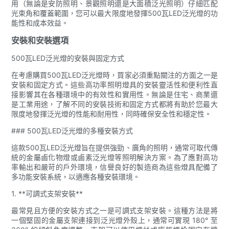
用（無論是安防照明、景觀照明還是大面積泛光照明）仔細匹配
光束角和覆蓋範圍，您可以最大限度地發揮500瓦LED泛光燈的功
能性和成本效益。
安裝和安裝選項
500瓦LED泛光燈的安裝與固定方式
在考慮購買500瓦LED泛光燈時，買家必須重點關注的方面之一是
安裝和固定方式。這些高功率照明燈具的安裝靈活性和便利性直
接影響其在各種環境中的有效性和實用性。無論是住宅、商業還
是工業用途，了解不同的安裝技術和固定方式都將有助於您最大
限度地發揮泛光燈的性能和耐用性，同時確保安全性和穩定性。
### 500瓦LED泛光燈的多種安裝方式
這款500瓦LED泛光燈旨在提供強勁、廣角的照明，通常可取代傳
統的金屬鹵化物燈或鹵素泛光燈等照明解決方案。為了應對高功
率輸出和嚴苛的戶外環境，信譽良好的製造商為這些燈具配備了
多功能安裝系統，以適應各種安裝環境。
1. **可調式支架安裝**
最常見且方便的安裝方式之一是可調式支架安裝。這種方法是將
一個堅固的金屬支架連接到泛光燈外殼上，通常可實現 180° 至