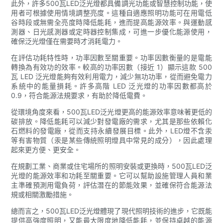
此外，許多500瓦LED泛光燈都具備調光功能或智慧控制功能，使
用者可根據使用情境調整亮度。這種自適應照明功能可在用電低
谷時段或無需全亮度時降低能耗，進而提高能源效率。與運動感
測器、日光感測器或定時器控制集成，可進一步優化能源使用，
確保泛光燈僅在需要時才消耗電力。
在評估功耗特性時，功率因數至關重要。功率因數衡量的是電能
轉換為有效功的效率。較高的功率因數（接近 1）顯示這款 500
瓦 LED 泛光燈能夠有效利用電力，減少無功功率，從而避免電力
系統中的能量損耗。許多高階 LED 泛光燈的功率因數都高於
0.9，符合能源法規要求，有助於降低電費。
從環境角度來看，500瓦LED泛光燈更高的能源效率意味著更低的
碳排放。降低能耗可以減少對發電廠的需求，尤其是那些依賴化
石燃料的發電廠，從而支持永續發展目標。此外，LED燈不含汞
等有害物質（汞是某些傳統照明燈具中常見的成分），因此處理
起來更方便、更安全。
在規劃工業、商業或住宅場所的照明安裝或更換時，500瓦LED泛
光燈的能源效率和功耗至關重要。它可以幫助設施管理人員和業
主準確預測用電負荷，評估潛在的節能效果，並確保符合能源法
規或相關激勵措施。
總而言之，500瓦LED泛光燈體現了現代照明技術的進步，它既能
提供高強度照明，又能最大限度地降低能耗，並保持卓越的能源