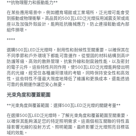
**抗物理壓力和振動能力**
在某些應用場景中，例如體育場館或工業場所，泛光燈可能會受
到振動或物理衝擊。高品質的500瓦LED泛光燈採用減震支架或底
座以及加強外殼設計，能夠抵抗機械應力，防止連接鬆動或內部
組件損壞。
****
選購500瓦LED泛光燈時，耐用性和耐候性至關重要，以確保其在
不同季節和戶外環境下都能可靠運作。從堅固的材料結構到高IP
防護等級、高效的散熱管理、抗紫外線和耐腐蝕性能，以及密封
的電子元件，這些特性共同作用，使500瓦LED泛光燈能夠發出明
亮的光線，經受住各種嚴苛環境的考驗，同時保持安全性和高效
性。這些特性不僅最大限度地降低了維護和更換成本，還能透過
可靠的長期運作讓您安心無憂。
光束角度和覆蓋範圍
**光束角度與覆蓋範圍：選擇500瓦LED泛光燈的關鍵考量**
在選擇500瓦LED泛光燈時，了解光束角度和覆蓋範圍至關重要，
以確保其能夠滿足您的特定照明需求。這兩個相互關聯的特性直
接影響光線的投射方式、照明範圍，最終影響泛光燈照亮目標區
域的效能。