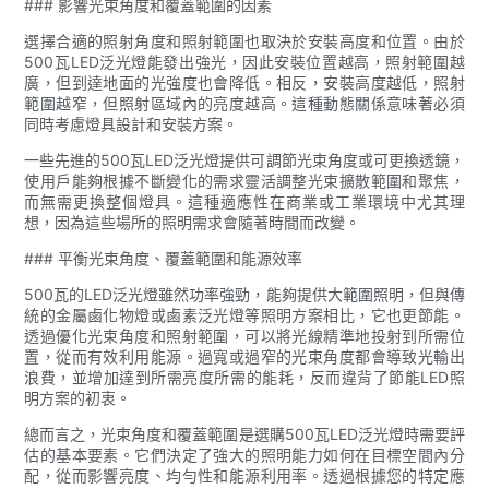
### 影響光束角度和覆蓋範圍的因素
選擇合適的照射角度和照射範圍也取決於安裝高度和位置。由於
500瓦LED泛光燈能發出強光，因此安裝位置越高，照射範圍越
廣，但到達地面的光強度也會降低。相反，安裝高度越低，照射
範圍越窄，但照射區域內的亮度越高。這種動態關係意味著必須
同時考慮燈具設計和安裝方案。
一些先進的500瓦LED泛光燈提供可調節光束角度或可更換透鏡，
使用戶能夠根據不斷變化的需求靈活調整光束擴散範圍和聚焦，
而無需更換整個燈具。這種適應性在商業或工業環境中尤其理
想，因為這些場所的照明需求會隨著時間而改變。
### 平衡光束角度、覆蓋範圍和能源效率
500瓦的LED泛光燈雖然功率強勁，能夠提供大範圍照明，但與傳
統的金屬鹵化物燈或鹵素泛光燈等照明方案相比，它也更節能。
透過優化光束角度和照射範圍，可以將光線精準地投射到所需位
置，從而有效利用能源。過寬或過窄的光束角度都會導致光輸出
浪費，並增加達到所需亮度所需的能耗，反而違背了節能LED照
明方案的初衷。
總而言之，光束角度和覆蓋範圍是選購500瓦LED泛光燈時需要評
估的基本要素。它們決定了強大的照明能力如何在目標空間內分
配，從而影響亮度、均勻性和能源利用率。透過根據您的特定應