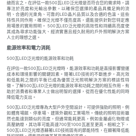
總而言之，在評估一款500瓦LED泛光燈是否符合您的需求時，請
專注於亮度和光輸出參數，以確保您選擇的產品具備足夠的流
明、合適的光束角、可靠的LED晶片品質以及合適的色溫。這些
特性共同作用，確保泛光燈不僅亮度高，還能提供針對您特定應
用場景的實用照明。 500瓦LED泛光燈的高效性和持續高亮度使
其成為尋求功能強大、經濟實惠且經久耐用的戶外照明解決方案
人士的理想之選。
能源效率和電力消耗
500瓦LED泛光燈的能源效率和功耗
在評估一款500瓦LED泛光燈時，能源效率和功耗是直接影響營運
成本和環境影響的關鍵因素。隨著LED技術的不斷進步，高光效
和低能耗之間的平衡已成為優質泛光照明解決方案的標誌性特
徵。了解500瓦LED泛光燈的能源效率和功耗之間的相互作用，有
助於消費者和專業人士做出明智的選擇，從而在優化性能的同時
降低電力支出。
500瓦LED泛光燈專為大型戶外空間設計，可提供強勁的照明，例
如體育場館、停車場、建築外觀和工業場所。傳統的照明技術雖
然也能達到類似的亮度，但通常能耗更高，例如金屬鹵化物燈或
高壓鈉燈，其功率可能高達700至1000瓦甚至更高。相較之下，
500瓦LED泛光燈憑藉著LED技術固有的節能特性，在顯著降低能
耗的同時，還能提供媲美甚至更優的亮度。