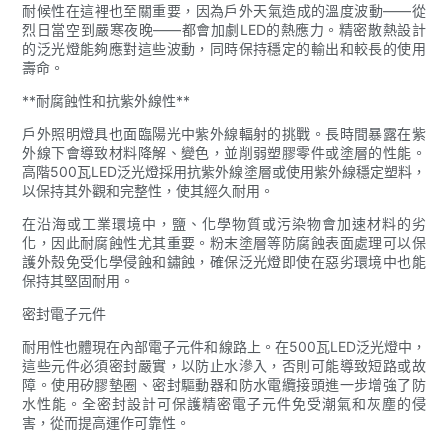
耐候性在這裡也至關重要，因為戶外天氣造成的溫度波動——從
烈日當空到嚴寒夜晚——都會加劇LED的熱應力。精密散熱設計
的泛光燈能夠應對這些波動，同時保持穩定的輸出和較長的使用
壽命。
**耐腐蝕性和抗紫外線性**
戶外照明燈具也面臨陽光中紫外線輻射的挑戰。長時間暴露在紫
外線下會導致材料降解、變色，並削弱塑膠零件或塗層的性能。
高階500瓦LED泛光燈採用抗紫外線塗層或使用紫外線穩定塑料，
以保持其外觀和完整性，使其經久耐用。
在沿海或工業環境中，鹽、化學物質或污染物會加速材料的劣
化，因此耐腐蝕性尤其重要。粉末塗層等防腐蝕表面處理可以保
護外殼免受化學侵蝕和鏽蝕，確保泛光燈即使在惡劣環境中也能
保持其堅固耐用。
密封電子元件
耐用性也體現在內部電子元件和線路上。在500瓦LED泛光燈中，
這些元件必須密封嚴實，以防止水滲入，否則可能導致短路或故
障。使用矽膠墊圈、密封驅動器和防水電纜接頭進一步增強了防
水性能。全密封設計可保護精密電子元件免受潮氣和灰塵的侵
害，從而提高運作可靠性。