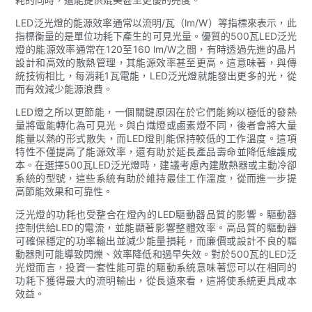
LED泛光燈的能源效率通常以流明/瓦（lm/W）等指標來表示，此
指標衡量的是單位功耗下產生的可見光量。優質的500瓦LED泛光
燈的能源效率通常在120至160 lm/W之間，有時透過先進的晶片
設計和高效的散熱管理，其能源效率甚至更高。這意味著，與傳
統技術相比，每消耗1瓦電能，LED泛光燈就能發出更多的光，從
而有效減少能源浪費。
LED燈之所以更節能，一個關鍵原因在於它們能夠以極低的發熱
量將電能轉化為可見光。與白熾燈或鹵素燈不同，後者會將大量
能量以熱的形式散失，而LED燈則能保持較低的工作溫度。這項
特性不僅提高了能源效率，還有助於延長產品壽命並降低維護成
本。在選擇500瓦LED泛光燈時，建議考慮內建散熱器或主動冷卻
系統的型號，這些系統有助於維持最佳工作溫度，從而進一步提
高節能效果和可靠性。
泛光燈的功耗也受整合在燈內的LED驅動器品質的影響。驅動器
控制供給LED的電流，並能顯著影響整體效率。高品質的驅動器
可確保穩定的功率輸出並減少能量損耗，而廉價或設計不良的驅
動器則可能導致閃爍、效率降低和過早失效。對於500瓦的LED泛
光燈而言，投資一套性能可靠的驅動系統意味著您可以在相同的
功耗下獲得最大的流明輸出，從長遠來看，這將使系統更具成本
效益。