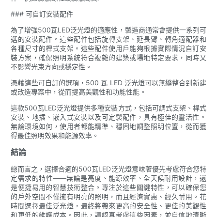
### 可自訂安裝配件
為了增強500瓦LED泛光燈的適應性，製造商通常會提供一系列可
選的安裝配件。這些配件包括旋轉支架、延長臂、轉角適配器和
各種尺寸的桿式支架。這些配件使用戶能夠根據實際情況自訂安
裝方案，確保照明系統符合複雜的建築或場地特定要求，同時又
不影響光束方向或穩定性。
憑藉這些可自訂的選項，500 瓦 LED 泛光燈可以無縫整合到新建
或改造專案中，從而提高美觀性和功能性能。
這款500瓦LED泛光燈提供多種安裝方式，包括可調式支架、桿式
安裝、地插、嵌入式安裝以及可定製配件，具有極佳的靈活性。
無論環境如何，使用者都能精準、穩固地調整照明位置，從而獲
得最佳照明效果和能源效率。
結論
總而言之，選擇合適的500瓦LED泛光燈意味著優先考慮符合您特
定需求的特性——無論是亮度、能源效率、全天候耐用設計，還
是便捷易用的智慧技術整合。專注於這些關鍵特性，可以確保您
的戶外空間不僅擁有明亮的照明，而且經濟實惠、經久耐用。花
時間選擇最佳泛光燈，最終將帶來更高的安全性、更佳的美觀性
和更低的維護成本。因此，請認真考慮這些因素，並自信地清晰