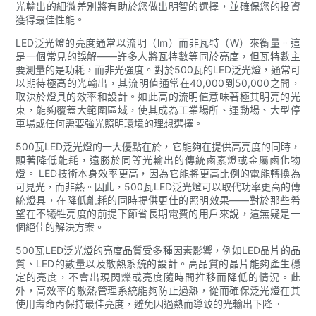
光輸出的細微差別將有助於您做出明智的選擇，並確保您的投資
獲得最佳性能。
LED泛光燈的亮度通常以流明（lm）而非瓦特（W）來衡量。這
是一個常見的誤解——許多人將瓦特數等同於亮度，但瓦特數主
要測量的是功耗，而非光強度。對於500瓦的LED泛光燈，通常可
以期待極高的光輸出，其流明值通常在40,000到50,000之間，
取決於燈具的效率和設計。如此高的流明值意味著極其明亮的光
束，能夠覆蓋大範圍區域，使其成為工業場所、運動場、大型停
車場或任何需要強光照明環境的理想選擇。
500瓦LED泛光燈的一大優點在於，它能夠在提供高亮度的同時，
顯著降低能耗，遠勝於同等光輸出的傳統鹵素燈或金屬鹵化物
燈。 LED技術本身效率更高，因為它能將更高比例的電能轉換為
可見光，而非熱。因此，500瓦LED泛光燈可以取代功率更高的傳
統燈具，在降低能耗的同時提供更佳的照明效果——對於那些希
望在不犧牲亮度的前提下節省長期電費的用戶來說，這無疑是一
個絕佳的解決方案。
500瓦LED泛光燈的亮度品質受多種因素影響，例如LED晶片的品
質、LED的數量以及散熱系統的設計。高品質的晶片能夠產生穩
定的亮度，不會出現閃爍或亮度隨時間推移而降低的情況。此
外，高效率的散熱管理系統能夠防止過熱，從而確保泛光燈在其
使用壽命內保持最佳亮度，避免因過熱而導致的光輸出下降。