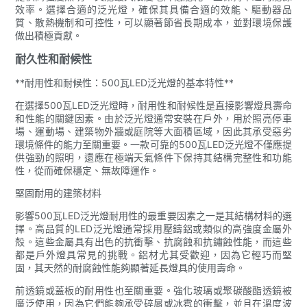
效率。選擇合適的泛光燈，確保其具備合適的效能、驅動器品
質、散熱機制和可控性，可以顯著節省長期成本，並對環境保護
做出積極貢獻。
耐久性和耐候性
**耐用性和耐候性：500瓦LED泛光燈的基本特性**
在選擇500瓦LED泛光燈時，耐用性和耐候性是直接影響燈具壽命
和性能的關鍵因素。由於泛光燈通常安裝在戶外，用於照亮停車
場、運動場、建築物外牆或庭院等大面積區域，因此其承受惡劣
環境條件的能力至關重要。一款可靠的500瓦LED泛光燈不僅應提
供強勁的照明，還應在極端天氣條件下保持其結構完整性和功能
性，從而確保穩定、無故障運作。
堅固耐用的建築材料
影響500瓦LED泛光燈耐用性的最重要因素之一是其結構材料的選
擇。高品質的LED泛光燈通常採用壓鑄鋁或類似的高強度金屬外
殼。這些金屬具有出色的抗衝擊、抗腐蝕和抗鏽蝕性能，而這些
都是戶外燈具常見的挑戰。鋁材尤其受歡迎，因為它輕巧而堅
固，其天然的耐腐蝕性能夠顯著延長燈具的使用壽命。
前透鏡或蓋板的耐用性也至關重要。強化玻璃或聚碳酸酯透鏡被
廣泛使用，因為它們能夠承受碎屑或冰雹的衝擊，並且在溫度波