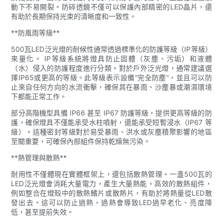
動下不易開裂。防碎透鏡不僅可以保護內部精密的LED晶片，還
有助於長期保持光束的清晰度和一致性。
**防風雨等級**
500瓦LED泛光燈的耐候性通常透過標準化的防護等級（IP等級）
來量化。 IP等級系統將燈具防止固體（灰塵、污垢）和液體
（水）侵入的防護程度進行分類。對於戶外泛光燈，通常建議選
擇IP65或更高的等級。此等級表示設備“完全防塵”，並且可以防
止來自任何方向的水流衝擊，確保其在暴雨、沙塵暴或潮濕環境
下都能正常工作。
部分高階機型具備 IP66 甚至 IP67 防護等級，提供更高等級的防
護，確保燈具不僅能承受水柱噴射，還能承受短暫浸水（IP67 等
級）。這種密封等級對於易受暴雨、洪水或灰塵積聚影響的地區
至關重要，可確保內部組件保持乾燥無污染。
**熱管理與散熱**
耐用性不僅體現在實體框架上，還包括散熱管理。一盞500瓦的
LED泛光燈會消耗大量電力，產生大量熱能。高效的散熱組件，
例如整合在燈殼中的散熱鰭片或散熱片，有助於將熱量從LED散
發出去。這可以防止過熱，過熱會導致LED過早老化、亮度降
低，甚至提前失效。