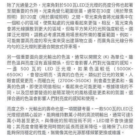
除了光通量之外，光束角對於500瓦LED泛光燈的亮度分佈也起著
至關重要的作用。光束角變化範圍很廣，通常在30度（用於聚焦
照明）到120度（用於廣域照明）之間。窄光束角會將光線集中在
一個較小的區域，使焦點處的光線看起來更強。相反，寬光束角
會將光線擴散到更大的區域，但每平方英尺的光照強度較低。選
擇泛光燈時，請務必考慮其應用場景和所需的覆蓋範圍。例如，
可能需要高亮度的窄光束來突出建築物立面，而廣角且光線分佈
均勻的泛光燈則更適合開放式停車場。
另一個重要面向是光輸出的色溫，通常以開爾文 (K) 為單位。雖
然色溫與亮度沒有直接關係，但它會影響人們對光強度的感知。
一盞 500 瓦的 LED 泛光燈，如果色溫較低（5000K–
6500K），會發出明亮、清爽的白色光，類似於日光的效果，人
眼會感覺更亮。而暖白光（2700K–3500K）則會產生更柔和、偏
黃的色調，即使流明值相似，看起來也可能更暗。根據環境的不
同，以及您想要營造的是簡潔現代的風格還是更柔和的氛圍，選
擇合適的色溫會影響人們對亮度的感知和使用。
亮度之外，光輸出的壽命也是一項關鍵考量。一款500瓦的LED泛
光燈經過精心設計，能夠維持數萬小時的高流明輸出，通常可達5
萬小時甚至更久。與傳統的照明技術不同，LED燈不會快速變
暗；其亮度會隨著使用時間的延長而逐漸降低。這確保了LED燈
能夠保持穩定的性能，無需像其他光源那樣頻繁更換或維護。