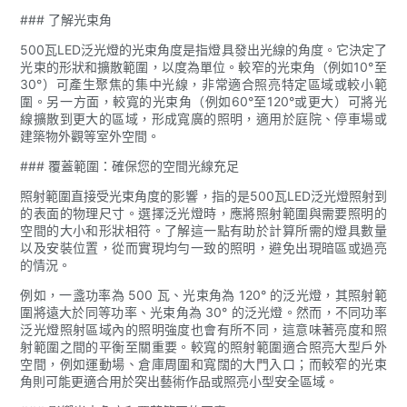
### 了解光束角
500瓦LED泛光燈的光束角度是指燈具發出光線的角度。它決定了
光束的形狀和擴散範圍，以度為單位。較窄的光束角（例如10°至
30°）可產生聚焦的集中光線，非常適合照亮特定區域或較小範
圍。另一方面，較寬的光束角（例如60°至120°或更大）可將光
線擴散到更大的區域，形成寬廣的照明，適用於庭院、停車場或
建築物外觀等室外空間。
### 覆蓋範圍：確保您的空間光線充足
照射範圍直接受光束角度的影響，指的是500瓦LED泛光燈照射到
的表面的物理尺寸。選擇泛光燈時，應將照射範圍與需要照明的
空間的大小和形狀相符。了解這一點有助於計算所需的燈具數量
以及安裝位置，從而實現均勻一致的照明，避免出現暗區或過亮
的情況。
例如，一盞功率為 500 瓦、光束角為 120° 的泛光燈，其照射範
圍將遠大於同等功率、光束角為 30° 的泛光燈。然而，不同功率
泛光燈照射區域內的照明強度也會有所不同，這意味著亮度和照
射範圍之間的平衡至關重要。較寬的照射範圍適合照亮大型戶外
空間，例如運動場、倉庫周圍和寬闊的大門入口；而較窄的光束
角則可能更適合用於突出藝術作品或照亮小型安全區域。