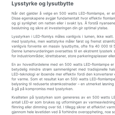
Lysstyrke og lysutbytte
Når det gjelder å velge en 500 watts LED-flomlampe, er en 
Disse egenskapene avgjør fundamentalt hvor effektiv flomlamp
og gi synlighet om natten eller i svakt lys. Å forstå nyansen
beslutning og sikre at investeringen din gir optimal ytelse.
Lysstyrken i LED-flomlys måles vanligvis i lumen, ikke watt. 
med lysstyrke, men wattstyrke måler først og fremst strømfo
vanligvis forvente en massiv lysutbytte, ofte fra 40 000 ti
Denne lumenvurderingen oversettes til en ekstremt lyssterk 
for industriområder, idrettsbaner, store parkeringsplasser elle
En av hovedfordelene med en 500 watts LED-flomlampe er d
betydelig mindre strøm sammenlignet med tradisjonelle hal
LED-teknologi er iboende mer effektiv fordi den konverterer en
for varme. Som et resultat kan en 500 watts LED-flomlampe 
belysning til reduserte strømkostnader – en utmerket løsning
å gå på kompromiss med lysstyrken.
Kvaliteten på lysstyrken som genereres av en 500 watts LE
antall LED-er som brukes og utformingen av varmeavlednings
flimring eller dimming over tid. I tillegg sikrer et effektivt 
gjennom hele levetiden ved å forhindre overoppheting, noe so