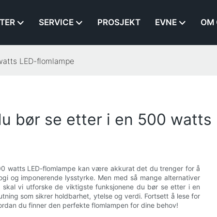
TER
SERVICE
PROSJEKT
EVNE
OM 
0 watts LED-flomlampe
du bør se etter i en 500 watt
 500 watts LED-flomlampe kan være akkurat det du trenger for å
ogi og imponerende lysstyrke. Men med så mange alternativer
 skal vi utforske de viktigste funksjonene du bør se etter i en
ning som sikrer holdbarhet, ytelse og verdi. Fortsett å lese for
vordan du finner den perfekte flomlampen for dine behov!