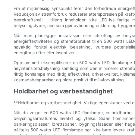
Fra et miljømessig synspunkt fører den forbedrede energieffe
Reduksjon av strømforbruk reduserer etterspørselen på kraftve
bærekraftsmål. I tillegg inneholder ikke LED-lys farlige 
belysningstyper, noe som gjør avhending enklere og tryggere
Når man planlegger installasjon eller utskifting av belysn
energieffektiviteten og strømforbruket til en 500 watts LE
nøyaktig forutsi elektrisk belastning, vurdere potensi
energiforskrifter eller insentiver.
Oppsummert eksemplifiserer en 500 watts LED-flomlampe fr
høyintensitetsbelysning samtidig som den minimerer strømfor
riktig flomlampe med riktig effektivitet, driverkvalitet, kjøle
kostnadsbesparelser og bidra positivt til miljøforvaltning.
Holdbarhet og værbestandighet
**Holdbarhet og værbestandighet: Viktige egenskaper ved 
Når du velger en 500 watts LED-flomlampe, er holdbarhet 
belysningsarmaturens levetid og ytelse. Siden flomlampe
parkeringsplasser, idrettsbaner, bygningsfasader eller hager
pålitelig 500 watts LED-flomlampe bør ikke bare levere kraft