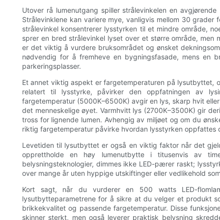
Utover rå lumenutgang spiller strålevinkelen en avgjørende 
Strålevinklene kan variere mye, vanligvis mellom 30 grader 
strålevinkel konsentrerer lysstyrken til et mindre område, n
sprer en bred strålevinkel lyset over et større område, men 
er det viktig å vurdere bruksområdet og ønsket dekningsom
nødvendig for å fremheve en bygningsfasade, mens en bre
parkeringsplasser.
Et annet viktig aspekt er fargetemperaturen på lysutbyttet, o
relatert til lysstyrke, påvirker den oppfatningen av l
fargetemperatur (5000K–6500K) avgir en lys, skarp hvit eller 
det menneskelige øyet. Varmhvitt lys (2700K–3500K) gir der
tross for lignende lumen. Avhengig av miljøet og om du ønsker
riktig fargetemperatur påvirke hvordan lysstyrken oppfattes 
Levetiden til lysutbyttet er også en viktig faktor når det gj
opprettholde en høy lumenutbytte i titusenvis av tim
belysningsteknologier, dimmes ikke LED-pærer raskt; lysstyrk
over mange år uten hyppige utskiftinger eller vedlikehold som
Kort sagt, når du vurderer en 500 watts LED-flomla
lysutbytteparametrene for å sikre at du velger et produkt som
brikkekvalitet og passende fargetemperatur. Disse funksjo
skinner sterkt, men også leverer praktisk belysning skredd