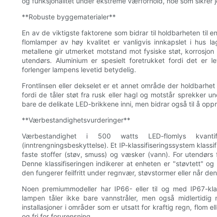
og funksjonalitet under ekstreme værforhold, noe som sikrer je
**Robuste byggematerialer**
En av de viktigste faktorene som bidrar til holdbarheten til
flomlamper av høy kvalitet er vanligvis innkapslet i hus la
metallene gir utmerket motstand mot fysiske støt, korrosjon
utendørs. Aluminium er spesielt foretrukket fordi det er l
forlenger lampens levetid betydelig.
Frontlinsen eller dekselet er et annet område der holdbarhet 
fordi de tåler støt fra rusk eller hagl og motstår sprekker u
bare de delikate LED-brikkene inni, men bidrar også til å oppr
**Værbestandighetsvurderinger**
Værbestandighet i 500 watts LED-flomlys kvantifis
(inntrengningsbeskyttelse). Et IP-klassifiseringssystem klassi
faste stoffer (støv, smuss) og væsker (vann). For utendørs f
Denne klassifiseringen indikerer at enheten er "støvtett" og 
den fungerer feilfritt under regnvær, støvstormer eller når den
Noen premiummodeller har IP66- eller til og med IP67-klas
lampen tåler ikke bare vannstråler, men også midlertidig ne
installasjoner i områder som er utsatt for kraftig regn, flom e
og fri for forurensning.