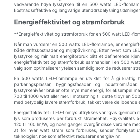
vedvarende høye lysstyrken til en 500 watts LED-flomlampe
kostnadseffektive og langvarige utendørsbelysningsløsninger
Energieffektivitet og strømforbruk
**Energieffektivitet og strømforbruk for en 500 watt LED-fl
Når man vurderer en 500 watts LED-flomlampe, er energieffek
både driftskostnader og miljøpåvirkning. Etter hvert som LED
lysstyrke og minimalt energiforbruk blitt et definerende kje
energieffektivitet og strømforbruk samhandler i en 500 wat
valg som optimaliserer ytelsen samtidig som de reduserer str
En 500 watts LED-flomlampe er utviklet for å gi kraftig b
parkeringsplasser, bygningsfasader og industriområder.
lysstyrkenivåer bruker ofte mye mer energi, for eksempel m
700 til 1000 watt eller mer. I motsetning til dette tilbyr en
med betydelig lavere strømforbruk, takket være de iboende 
Energieffektivitet i LED-flomlys uttrykkes vanligvis gjenno
lys som produseres per forbrukt strømenhet. Høykvalitets 50
120 til 160 lm/W, og noen ganger overgår disse verdiene med
at for hver watt strøm som forbrukes, sender flomlyset
teknologier, noe som effektivt reduserer energisvinn.