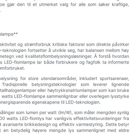
 gjør den til et utmerket valg for alle som søker kraftige,
.
omlampe**
tivitet og strømforbruk kritiske faktorer som direkte påvirker
-teknologien fortsetter å utvikle seg, har balansen mellom høy
nnetegn ved kvalitetsflombelysningsløsninger. Å forstå hvordan
ts LED-flomlampe lar både forbrukere og fagfolk ta informerte
ømforbruket.
elysning for store utendørsområder, inkludert sportsarenaer,
 Tradisjonelle belysningsteknologier som leverer lignende
etallhalogenlamper eller høytrykksnatriumlamper som kan bruke
 500 watts LED-flomlampe sammenlignbar eller overlegen lysstyrke
energisparende egenskapene til LED-teknologien.
m målinger som lumen per watt (lm/W), som måler mengden synlig
0 watts LED-flomlys har vanligvis effektivitetsvurderinger fra
 avanserte brikkedesign og effektiv varmestyring. Dette betyr
 ut en betydelig høyere mengde lys sammenlignet med eldre