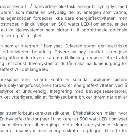
deres evne til å konvertere elektrisk energi til synlig lys med
genpærer, som mister en betydelig del av energien som varme,
nne egenskapen forbedrer ikke bare energieffektiviteten, men
dskostnader. Når du velger en 500 watts LED-flomlampe, er det
aktive kjølesystemer som bidrar til å opprettholde optimale
elser og pålitelighet.
 som er integrert i flomlyset. Driveren styrer den elektriske
ffektiviteten betydelig. Drivere av høy kvalitet sikrer jevn
lig utformede drivere kan føre til flimring, redusert effektivitet
ring i et robust driversystem at du får maksimal lumenutgang for
fektivt i det lange løp.
sjoner eller smarte kontroller som lar brukerne justere
ive belysningsfunksjonen forbedrer energieffektiviteten ved å
ysstyrke er unødvendig. Integrering med bevegelsessensorer,
ruket ytterligere, slik at flomlyset bare bruker strøm når det er
r strømforbrukskarakteristikkene. Effektfaktoren måler hvor
. En høy effektfaktor (nær 1) indikerer at 500 watt LED-flomlyset
som ellers fører til energitap i det elektriske systemet. Mange
som er i samsvar med energiforskrifter og legger til rette for