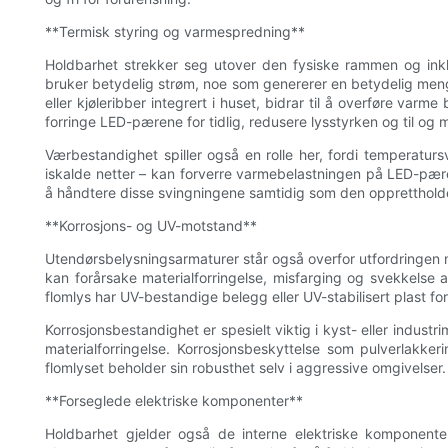
**Termisk styring og varmespredning**
Holdbarhet strekker seg utover den fysiske rammen og ink
bruker betydelig strøm, noe som genererer en betydelig me
eller kjøleribber integrert i huset, bidrar til å overføre va
forringe LED-pærene for tidlig, redusere lysstyrken og til og me
Værbestandighet spiller også en rolle her, fordi temperaturs
iskalde netter – kan forverre varmebelastningen på LED-pæren
å håndtere disse svingningene samtidig som den opprettholder
**Korrosjons- og UV-motstand**
Utendørsbelysningsarmaturer står også overfor utfordringen m
kan forårsake materialforringelse, misfarging og svekkelse
flomlys har UV-bestandige belegg eller UV-stabilisert plast fo
Korrosjonsbestandighet er spesielt viktig i kyst- eller industrim
materialforringelse. Korrosjonsbeskyttelse som pulverlakke
flomlyset beholder sin robusthet selv i aggressive omgivelser.
**Forseglede elektriske komponenter**
Holdbarhet gjelder også de interne elektriske komponen