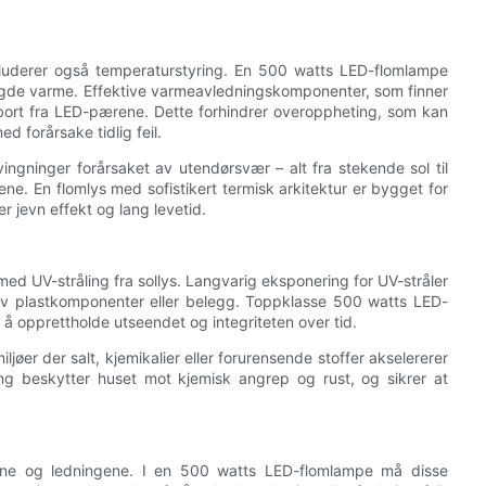
luderer også temperaturstyring. En 500 watts LED-flomlampe
ngde varme. Effektive varmeavledningskomponenter, som finner
rme bort fra LED-pærene. Dette forhindrer overoppheting, som kan
d forårsake tidlig feil.
vingninger forårsaket av utendørsvær – alt fra stekende sol til
e. En flomlys med sofistikert termisk arkitektur er bygget for
 jevn effekt og lang levetid.
ed UV-stråling fra sollys. Langvarig eksponering for UV-stråler
 av plastkomponenter eller belegg. Toppklasse 500 watts LED-
r å opprettholde utseendet og integriteten over tid.
iljøer der salt, kjemikalier eller forurensende stoffer akselererer
ring beskytter huset mot kjemisk angrep og rust, og sikrer at
tene og ledningene. I en 500 watts LED-flomlampe må disse