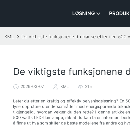
LØSNING
PRODUK
KML
De viktigste funksjonene du bør se etter i en 50
De viktigste funksjonene 
2026-03-07
KML
215
Leter du etter en kraftig og effektiv belysningsløsning? En
lyse opp store utendørsområder med energisparende teknol
tilgjengelig, hvordan velger du den rette? I denne artikkelen
500 watts LED-flomlampe, slik at du kan ta en informert beslut
å finne ut hva som skiller de beste modellene fra andre og h