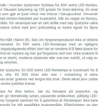
rolle i hvordan lysstyrken fordeles fra 500 watts LED-flomlys.
for fokusert belysning og 120 grader for bred dekning. En smal
oe som gjør at lyset virker mer intenst i fokuspunktet. Omvendt
med mindre intensitet per kvadratfot. Når du velger en flomlys,
råde. For eksempel kan en tett stråle med høy lysstyrke være
dere vinkel med jevn lysfordeling er bedre egnet for åpne
fte målt i Kelvin (K). Selv om fargetemperaturen ikke er direkte
ysintensitet. En 500 watts LED-flomlampe med en kjøligere
dagslyslignende effekt som har en tendens til å føles lysere for
imot en mykere og mer gul fargetone som kan virke svakere til
 et sterkt, moderne utseende eller noe mer subtilt, vil valg av
og utnyttes.
elder lysstyrke. En 500 watts LED-flomlampe er konstruert for å
er, ofte 50 000 timer eller mer. I motsetning til eldre
en avtar gradvis ved lengre tids bruk. Dette sikrer jevn ytelse
 andre lyskilder krever.
mpe for dine behov, bør du fokusere på lysstyrke- og
 gir tilstrekkelig lumen, passende strålevinkel, pålitelig LED-
nene fungerer sammen for å garantere at flomlampen ikke bare
ersydd for ditt spesifikke bruksområde. Effektiviteten og den