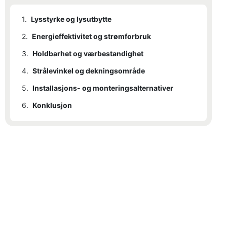
1.
Lysstyrke og lysutbytte
2.
Energieffektivitet og strømforbruk
3.
Holdbarhet og værbestandighet
4.
Strålevinkel og dekningsområde
5.
Installasjons- og monteringsalternativer
6.
Konklusjon