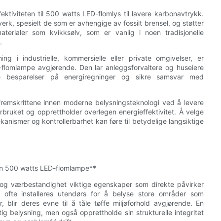
ktiviteten til 500 watts LED-flomlys til lavere karbonavtrykk.
rk, spesielt de som er avhengige av fossilt brensel, og støtter
materialer som kvikksølv, som er vanlig i noen tradisjonelle
.
ing i industrielle, kommersielle eller private omgivelser, er
D-flomlampe avgjørende. Den lar anleggsforvaltere og huseiere
elle besparelser på energiregninger og sikre samsvar med
emskrittene innen moderne belysningsteknologi ved å levere
bruket og opprettholder overlegen energieffektivitet. Å velge
mekanismer og kontrollerbarhet kan føre til betydelige langsiktige
en 500 watts LED-flomlampe**
og værbestandighet viktige egenskaper som direkte påvirker
r ofte installeres utendørs for å belyse store områder som
, blir deres evne til å tåle tøffe miljøforhold avgjørende. En
ig belysning, men også opprettholde sin strukturelle integritet