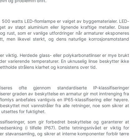
vn og problemfri drift.
 en 500 watts LED-flomlampe er valget av byggematerialer. LED-
get av støpt aluminium eller lignende kraftige metaller. Disse
 og rust, som er vanlige utfordringer når armaturer eksponeres
ett, men likevel sterkt, og dens naturlige korrosjonsmotstand
er viktig. Herdede glass- eller polykarbonatlinser er mye brukt
nder varierende temperaturer. En uknuselig linse beskytter ikke
ettholde strålens klarhet og konsistens over tid.
eres ofte gjennom standardiserte IP-klassifiseringer
fiserer graden av beskyttelse en armatur gir mot inntrenging fra
lomlys anbefales vanligvis en IP65-klassifisering eller høyere.
beskyttet mot vannstråler fra alle retninger, noe som sikrer at
 utsettes for fuktighet.
sifiseringer, som gir forbedret beskyttelse og garanterer at
dsenking (i tilfelle IP67). Dette tetningsnivået er viktig for
ller støvansamling, og sikrer at interne komponenter forblir tørre