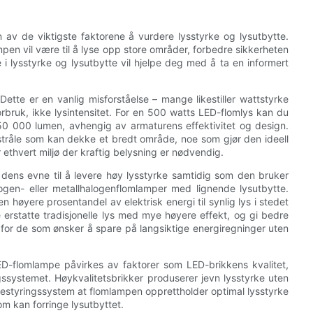
av de viktigste faktorene å vurdere lysstyrke og lysutbytte.
en vil være til å lyse opp store områder, forbedre sikkerheten
e i lysstyrke og lysutbytte vil hjelpe deg med å ta en informert
Dette er en vanlig misforståelse – mange likestiller wattstyrke
rbruk, ikke lysintensitet. For en 500 watts LED-flomlys kan du
l 50 000 lumen, avhengig av armaturens effektivitet og design.
stråle som kan dekke et bredt område, noe som gjør den ideell
r ethvert miljø der kraftig belysning er nødvendig.
ens evne til å levere høy lysstyrke samtidig som den bruker
ogen- eller metallhalogenflomlamper med lignende lysutbytte.
 høyere prosentandel av elektrisk energi til synlig lys i stedet
erstatte tradisjonelle lys med mye høyere effekt, og gi bedre
 for de som ønsker å spare på langsiktige energiregninger uten
D-flomlampe påvirkes av faktorer som LED-brikkens kvalitet,
systemet. Høykvalitetsbrikker produserer jevn lysstyrke uten
varmestyringssystem at flomlampen opprettholder optimal lysstyrke
m kan forringe lysutbyttet.