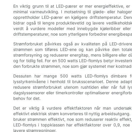
En viktig grunn til at LED-pærer er mer energieffektive, er 
minimal varmeutvikling. I motsetning til gløde- eller halo
opprettholder LED-pærer en kjøligere driftstemperatur. De
bidrar også til lengre produktlevetid og lavere vedlikehol
verdt å vurdere modeller med innebygde kjøleribber eller 
driftstemperaturer, noe som ytterligere forbedrer energibespar
Strømforbruket påvirkes også av kvaliteten på LED-driveren
strømmen som tilføres LED-ene og kan påvirke den totale e
strømforsyning og reduserer energitap, mens billigere eller dår
og for tidlig feil. For en 500 watts LED-flomlys betyr investe
den forbrukte strømmen, noe som gjør systemet mer kostnadsef
Dessuten har mange 500 watts LED-flomlys dimbare funk
lysstyrkenivåene i henhold til bruksscenarioet. Denne adapt
redusere strømforbruket utenom rushtiden eller når full l
dagslyssensorer eller timerkontroller optimaliserer energiforb
behov for det.
Det er viktig å vurdere effektfaktoren når man undersøke
effektivt elektrisk strøm konverteres til nyttig arbeidsutgang
bruker strømmen effektivt, noe som reduserer reaktiv effekt, 
LED-flomlys i toppklassen har effektfaktorer over 0,9, noe 
lavere strømregninger.