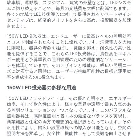
駐車場、運動場、スタジアム、建物の外壁などは、LEDシステ
ムに切り替えることで、毎月の光熱費を大幅に削減できます。
多くの地域でLED技術導入に対して提供されるリベートやイン
センティブは、経済的メリットをさらに高め、投資回収を加速
させます。
150W LED投光器は、エンドユーザーに最高レベルの照明効率
とコスト削減をもたらすことに優れています。消費電力を大幅
に削減し、器具の寿命を延ばし、発熱を抑え、耐久性の高い性
能を提供することで、これらのLED投光器は、責任あるエネル
ギー使用と予算重視の照明管理のための理想的なソリューショ
ンを体現しています。そのデザインと機能は、幅広い照明ニー
ズに対応すると同時に、ユーザーが持続可能性の目標と運用効
率を達成するのに役立ちます。
150W LED投光器の多様な用途
150W LEDフラッドライトは、その優れた明るさ、エネルギー
効率、そして耐久性により、様々な業界や環境で最も人気のあ
る照明ソリューションの一つとなっています。このパワフルな
照明器具は、高輝度照明と省エネの最適なバランスを実現し、
商業施設と住宅の両方で理想的な選択肢となっています。その
汎用性により、幅広い設置環境への導入が可能となり、空間の
照明方法を変革し、安全性、機能性、そして美観を向上させま