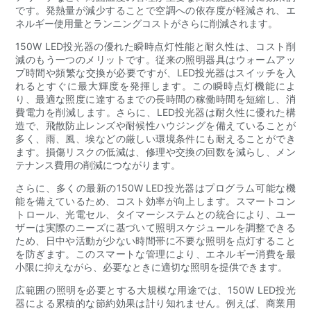
です。発熱量が減少することで空調への依存度が軽減され、エ
ネルギー使用量とランニングコストがさらに削減されます。
150W LED投光器の優れた瞬時点灯性能と耐久性は、コスト削
減のもう一つのメリットです。従来の照明器具はウォームアッ
プ時間や頻繁な交換が必要ですが、LED投光器はスイッチを入
れるとすぐに最大輝度を発揮します。この瞬時点灯機能によ
り、最適な照度に達するまでの長時間の稼働時間を短縮し、消
費電力を削減します。さらに、LED投光器は耐久性に優れた構
造で、飛散防止レンズや耐候性ハウジングを備えていることが
多く、雨、風、埃などの厳しい環境条件にも耐えることができ
ます。損傷リスクの低減は、修理や交換の回数を減らし、メン
テナンス費用の削減につながります。
さらに、多くの最新の150W LED投光器はプログラム可能な機
能を備えているため、コスト効率が向上します。スマートコン
トロール、光電セル、タイマーシステムとの統合により、ユー
ザーは実際のニーズに基づいて照明スケジュールを調整できる
ため、日中や活動が少ない時間帯に不要な照明を点灯すること
を防ぎます。このスマートな管理により、エネルギー消費を最
小限に抑えながら、必要なときに適切な照明を提供できます。
広範囲の照明を必要とする大規模な用途では、150W LED投光
器による累積的な節約効果は計り知れません。例えば、商業用