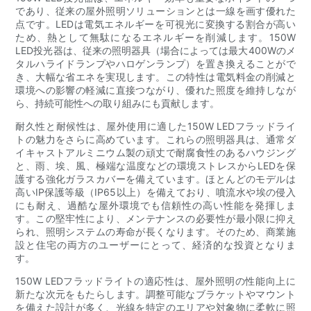
であり、従来の屋外照明ソリューションとは一線を画す優れた
点です。LEDは電気エネルギーを可視光に変換する割合が高い
ため、熱として無駄になるエネルギーを削減します。150W
LED投光器は、従来の照明器具（場合によっては最大400Wのメ
タルハライドランプやハロゲンランプ）を置き換えることがで
き、大幅な省エネを実現します。この特性は電気料金の削減と
環境への影響の軽減に直接つながり、優れた照度を維持しなが
ら、持続可能性への取り組みにも貢献します。
耐久性と耐候性は、屋外使用に適した150W LEDフラッドライ
トの魅力をさらに高めています。これらの照明器具は、通常ダ
イキャストアルミニウム製の頑丈で耐腐食性のあるハウジング
と、雨、埃、風、極端な温度などの環境ストレスからLEDを保
護する強化ガラスカバーを備えています。ほとんどのモデルは
高いIP保護等級（IP65以上）を備えており、噴流水や埃の侵入
にも耐え、過酷な屋外環境でも信頼性の高い性能を発揮しま
す。この堅牢性により、メンテナンスの必要性が最小限に抑え
られ、照明システムの寿命が長くなります。そのため、商業施
設と住宅の両方のユーザーにとって、経済的な投資となりま
す。
150W LEDフラッドライトの適応性は、屋外照明の性能向上に
新たな次元をもたらします。調整可能なブラケットやマウント
を備えた設計が多く、光線を特定のエリアや対象物に柔軟に照