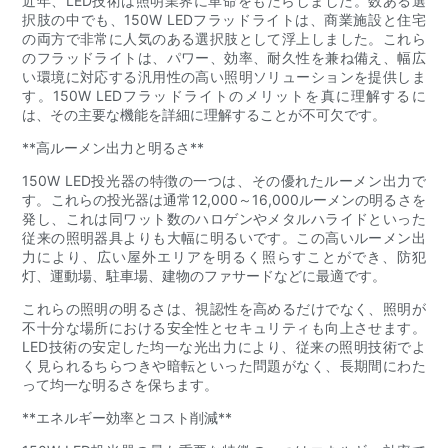
近年、LED技術は照明業界に革命をもたらしました。数ある選
択肢の中でも、150W LEDフラッドライトは、商業施設と住宅
の両方で非常に人気のある選択肢として浮上しました。これら
のフラッドライトは、パワー、効率、耐久性を兼ね備え、幅広
い環境に対応する汎用性の高い照明ソリューションを提供しま
す。150W LEDフラッドライトのメリットを真に理解するに
は、その主要な機能を詳細に理解することが不可欠です。
**高ルーメン出力と明るさ**
150W LED投光器の特徴の一つは、その優れたルーメン出力で
す。これらの投光器は通常12,000～16,000ルーメンの明るさを
発し、これは同ワット数のハロゲンやメタルハライドといった
従来の照明器具よりも大幅に明るいです。この高いルーメン出
力により、広い屋外エリアを明るく照らすことができ、防犯
灯、運動場、駐車場、建物のファサードなどに最適です。
これらの照明の明るさは、視認性を高めるだけでなく、照明が
不十分な場所における安全性とセキュリティも向上させます。
LED技術の安定した均一な光出力により、従来の照明技術でよ
く見られるちらつきや暗転といった問題がなく、長期間にわた
って均一な明るさを保ちます。
**エネルギー効率とコスト削減**