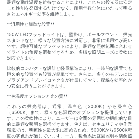
最適な動作温度を維持することにより、これらの投光器は安定
した性能を発揮するだけでなく、耐用年数全体にわたって明る
さとエネルギー効率を維持します。
**汎用性と簡単な設置**
150W LEDフラッドライトは、壁掛け、ポールマウント、投光
スタンドなど、様々な設置方法に対応し、非常に汎用性が高い
です。調整可能なブラケットにより、最適な照射範囲に合わせ
てライトの角度を調整できるため、多様な照明ニーズに柔軟に
対応できます。
比較的コンパクトな設計と軽量構造により、一時的な設置でも
恒久的な設置でも設置が簡単です。さらに、多くのモデルには
プラグアンドプレイコネクタが付属しており、配線を効率的か
つ安全に行うことができます。
**色温度オプションと光の質**
これらの投光器は、通常、温白色（3000K）から昼白色
（6500K）まで、様々な色温度のオプションを提供していま
す。この柔軟性により、ユーザーは空間の雰囲気や機能的な目
的に最適な照明を選択できます。例えば、セキュリティや作業
環境では、明瞭性を最大限に高めるため、5000Kから6500K程
度の寒色系が適しています。一方、暖色系は庭園照明や装飾照