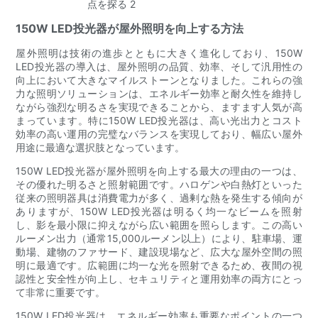
150W LED投光器が屋外照明を向上する方法
屋外照明は技術の進歩とともに大きく進化しており、150W
LED投光器の導入は、屋外照明の品質、効率、そして汎用性の
向上において大きなマイルストーンとなりました。これらの強
力な照明ソリューションは、エネルギー効率と耐久性を維持し
ながら強烈な明るさを実現できることから、ますます人気が高
まっています。特に150W LED投光器は、高い光出力とコスト
効率の高い運用の完璧なバランスを実現しており、幅広い屋外
用途に最適な選択肢となっています。
150W LED投光器が屋外照明を向上する最大の理由の一つは、
その優れた明るさと照射範囲です。ハロゲンや白熱灯といった
従来の照明器具は消費電力が多く、過剰な熱を発生する傾向が
ありますが、150W LED投光器は明るく均一なビームを照射
し、影を最小限に抑えながら広い範囲を照らします。この高い
ルーメン出力（通常15,000ルーメン以上）により、駐車場、運
動場、建物のファサード、建設現場など、広大な屋外空間の照
明に最適です。広範囲に均一な光を照射できるため、夜間の視
認性と安全性が向上し、セキュリティと運用効率の両方にとっ
て非常に重要です。
150W LED投光器は、エネルギー効率も重要なポイントの一つ