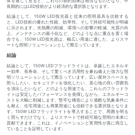
体を通して見ると、これらの節約効果は相当なものとなり、中
長期的にはLED技術がより経済的な選択肢となります。
結論として、150W LED投光器と従来の照明器具を比較する
と、LED技術の優れた性能、効率性、そして持続可能性が明確
に示されます。光熱費の削減、環境への影響の軽減、光質の向
上、メンテナンスの最小化など、どのような点に重点を置く場
合でも、150W LED投光器は、幅広い用途に適した、よりスマ
ートな照明ソリューションとして際立っています。
結論
結論として、150W LEDフラッドライトは、卓越したエネルギ
ー効率、長寿命、そして驚くべき汎用性を兼ね備えた強力な照
明ソリューションとして際立っています。広い屋外スペースを
照らしたい、セキュリティを強化したい、居心地の良い雰囲気
を演出したいなど、どのような用途でも、これらのフラッドラ
イトは安定したパフォーマンスを発揮しながら、エネルギーコ
ストを大幅に削減します。堅牢な構造により過酷な気象条件に
も耐え、住宅用途にも商業用途にも信頼できる選択肢となりま
す。150W LEDフラッドライトを導入することで、周囲を明る
く照らすだけでなく、よりスマートで持続可能な照明の未来に
貢献できます。これは、イノベーションと実用性が真に両立し
ていることを証明しています。