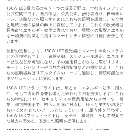
150W LED投光器のもう一つの成長分野は、**都市インフラと
公共空間**です。自治体は、公共公園、歩行者通路、自転車レ
ーン、道路などを照らすためにこれらの照明を設置し、安全性
と地域社会の福祉の向上に貢献しています。これらの投光器は
長寿命でエネルギー効率に優れており、環境への影響とエネル
ギー消費の削減を目指すスマートシティ構想の目標に合致して
います。
技術の進歩により、150W LED投光器はスマート照明システム
との互換性も向上し、遠隔制御、スケジュール設定、エネルギ
ー監視などが可能になり、その適用範囲がさらに広がります。
モーションセンサーや自然光利用制御などの機能により、これ
らの照明器具はリアルタイムのニーズに適応し、持続可能な照
明ソリューションに貢献します。
150W LEDフラッドライトは、明るさ、エネルギー効率、耐久
性、そして適応性を兼ね備えた優れた照明を提供します。これ
らの特性により、セキュリティや産業用途からスポーツ、農
業、都市照明まで、幅広い用途に対応し、様々な業界や環境に
おいて欠かせないツールとなっています。屋内外を問わず、
150W LEDフラッドライトは、安全性、機能性、そして視覚的
な魅力を高める、安定した照明を提供します。