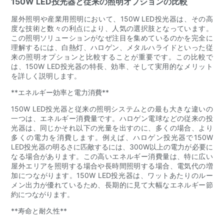
150W LED投光器と従来の照明オプションの比較
屋外照明や産業用照明において、150W LED投光器は、その高
度な技術と数々の利点により、人気の選択肢となっています。
この照明ソリューションがなぜ注目を集めているのかを完全に
理解するには、白熱灯、ハロゲン、メタルハライドといった従
来の照明オプションと比較することが重要です。この比較で
は、150W LED投光器の特長、効率、そして実用的なメリット
を詳しく説明します。
**エネルギー効率と電力消費**
150W LED投光器と従来の照明システムとの最も大きな違いの
一つは、エネルギー消費量です。ハロゲン電球などの従来の投
光器は、同じかそれ以下の光量を出すのに、多くの場合、より
多くの電力を消費します。例えば、ハロゲン投光器で150W
LED投光器の明るさに匹敵するには、300W以上の電力が必要に
なる場合があります。この高いエネルギー消費量は、特に広い
屋外エリアを照明する場合や長時間照明する場合、電気代の増
加につながります。150W LED投光器は、ワットあたりのルー
メン出力が優れているため、長期的に見て大幅なエネルギー節
約につながります。
**寿命と耐久性**