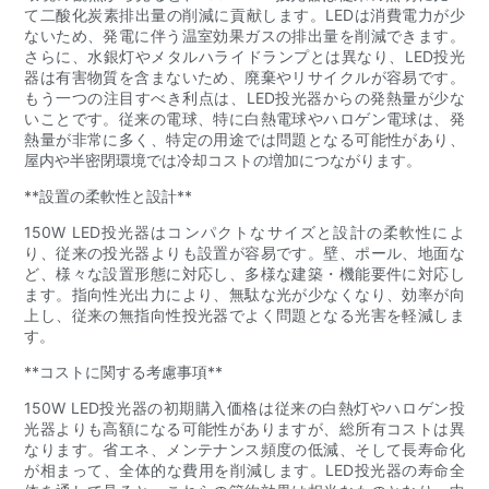
て二酸化炭素排出量の削減に貢献します。LEDは消費電力が少
ないため、発電に伴う温室効果ガスの排出量を削減できます。
さらに、水銀灯やメタルハライドランプとは異なり、LED投光
器は有害物質を含まないため、廃棄やリサイクルが容易です。
もう一つの注目すべき利点は、LED投光器からの発熱量が少な
いことです。従来の電球、特に白熱電球やハロゲン電球は、発
熱量が非常に多く、特定の用途では問題となる可能性があり、
屋内や半密閉環境では冷却コストの増加につながります。
**設置の柔軟性と設計**
150W LED投光器はコンパクトなサイズと設計の柔軟性によ
り、従来の投光器よりも設置が容易です。壁、ポール、地面な
ど、様々な設置形態に対応し、多様な建築・機能要件に対応し
ます。指向性光出力により、無駄な光が少なくなり、効率が向
上し、従来の無指向性投光器でよく問題となる光害を軽減しま
す。
**コストに関する考慮事項**
150W LED投光器の初期購入価格は従来の白熱灯やハロゲン投
光器よりも高額になる可能性がありますが、総所有コストは異
なります。省エネ、メンテナンス頻度の低減、そして長寿命化
が相まって、全体的な費用を削減します。LED投光器の寿命全