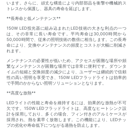
います。さらに、頑丈な構造により内部部品を衝撃や機械的ス
トレスから保護し、器具の寿命を延ばします。
**長寿命と低メンテナンス**
150W LED投光器に組み込まれたLED技術の大きな利点の一つ
は、その非常に長い寿命です。平均寿命は30,000時間から
50,000時間で、従来の照明技術の数倍に相当します。この長寿
命により、交換やメンテナンスの頻度とコストが大幅に削減さ
れます。
メンテナンスの必要性が低いため、アクセスが困難な場所や頻
繁なメンテナンスが困難な場所では非常に便利です。ダウンタ
イムの短縮と交換頻度の減少により、ユーザーは継続的で信頼
性の高い照明を享受でき、150W LEDフラッドライトは効率的
で手間のかからない照明ソリューションとなります。
**高度な放熱**
LEDライトの性能と寿命を維持するには、効果的な放熱が不可
欠です。150W LEDフラッドライトは、高度なヒートシンク設
計を採用しており、多くの場合、フィン付きのアルミケースが
採用され、熱を素早く放散します。この機能により、LEDチッ
プの劣化や寿命低下につながる過熱を防止します。