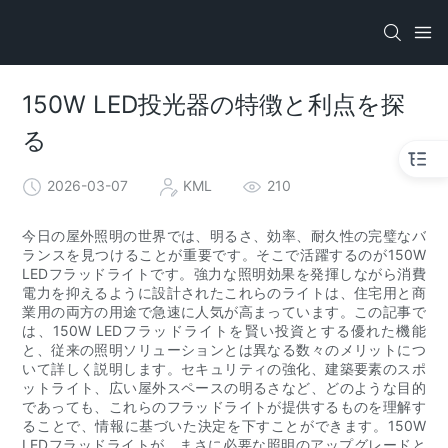
150W LED投光器の特徴と利点を探
る
2026-03-07
KML
210
今日の屋外照明の世界では、明るさ、効率、耐久性の完璧なバ
ランスを見つけることが重要です。そこで活躍するのが150W
LEDフラッドライトです。強力な照明効果を発揮しながら消費
電力を抑えるように設計されたこれらのライトは、住宅用と商
業用の両方の用途で急速に人気が高まっています。この記事で
は、150W LEDフラッドライトを賢い投資とする優れた機能
と、従来の照明ソリューションとは異なる数々のメリットにつ
いて詳しく説明します。セキュリティの強化、建築要素のスポ
ットライト、広い屋外スペースの明るさなど、どのような目的
であっても、これらのフラッドライトが提供するものを理解す
ることで、情報に基づいた決定を下すことができます。150W
LEDフラッドライトが、まさに必要な照明のアップグレードと