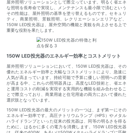
屋外照明ソリューションとして際立っています。明るく省エネ
な照明を長寿命で実現し、メンテナンスも最小限で済むという
その性能は、屋外照明の基準を塗り替えるものです。セキュリ
ティ、商業照明、景観照明、レクリエーションエリアなど、
150W LED投光器は、屋外空間の機能と美観を向上させる上で
重要な役割を果たします。
150W LED投光器のエネルギー効率とコストメリット
屋外照明ソリューションにおいて、150W LED投光器は、その
優れたエネルギー効率と大幅なコストメリットにより、急速に
人気が高まっています。持続可能で予算に優しい照明への需要
が高まる中、これらの照明器具は、高度なLED技術と、省エネ
と運用コストの削減を実現する実用的な機能を組み合わせるこ
とで際立っており、商業用途と住宅用途の両方において優れた
選択肢となっています。
150W LED投光器の最大のメリットの一つは、まず第一にその
エネルギー効率です。高圧ナトリウムランプ（HPS）やメタル
ハライドランプといった従来の投光器は、同等の明るさを得る
ために、はるかに多くの電力を消費します。150W LED投光器
は、従来の400W、あるいは500Wメタルハライドランプに匹敵