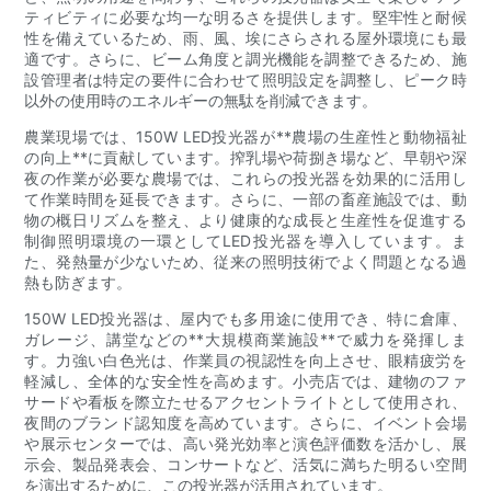
ティビティに必要な均一な明るさを提供します。堅牢性と耐候
性を備えているため、雨、風、埃にさらされる屋外環境にも最
適です。さらに、ビーム角度と調光機能を調整できるため、施
設管理者は特定の要件に合わせて照明設定を調整し、ピーク時
以外の使用時のエネルギーの無駄を削減できます。
農業現場では、150W LED投光器が**農場の生産性と動物福祉
の向上**に貢献しています。搾乳場や荷捌き場など、早朝や深
夜の作業が必要な農場では、これらの投光器を効果的に活用し
て作業時間を延長できます。さらに、一部の畜産施設では、動
物の概日リズムを整え、より健康的な成長と生産性を促進する
制御照明環境の一環としてLED投光器を導入しています。ま
た、発熱量が少ないため、従来の照明技術でよく問題となる過
熱も防ぎます。
150W LED投光器は、屋内でも多用途に使用でき、特に倉庫、
ガレージ、講堂などの**大規模商業施設**で威力を発揮しま
す。力強い白色光は、作業員の視認性を向上させ、眼精疲労を
軽減し、全体的な安全性を高めます。小売店では、建物のファ
サードや看板を際立たせるアクセントライトとして使用され、
夜間のブランド認知度を高めています。さらに、イベント会場
や展示センターでは、高い発光効率と演色評価数を活かし、展
示会、製品発表会、コンサートなど、活気に満ちた明るい空間
を演出するために、この投光器が活用されています。