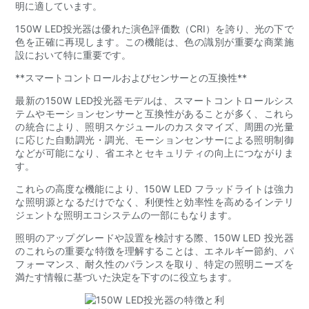
明に適しています。
150W LED投光器は優れた演色評価数（CRI）を誇り、光の下で
色を正確に再現します。この機能は、色の識別が重要な商業施
設において特に重要です。
**スマートコントロールおよびセンサーとの互換性**
最新の150W LED投光器モデルは、スマートコントロールシス
テムやモーションセンサーと互換性があることが多く、これら
の統合により、照明スケジュールのカスタマイズ、周囲の光量
に応じた自動調光・調光、モーションセンサーによる照明制御
などが可能になり、省エネとセキュリティの向上につながりま
す。
これらの高度な機能により、150W LED フラッドライトは強力
な照明源となるだけでなく、利便性と効率性を高めるインテリ
ジェントな照明エコシステムの一部にもなります。
照明のアップグレードや設置を検討する際、150W LED 投光器
のこれらの重要な特徴を理解することは、エネルギー節約、パ
フォーマンス、耐久性のバランスを取り、特定の照明ニーズを
満たす情報に基づいた決定を下すのに役立ちます。