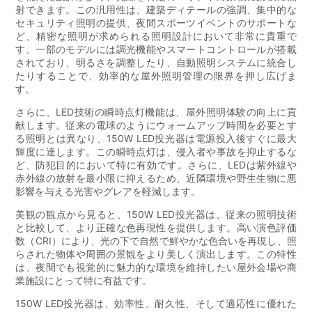
射できます。この汎用性は、建築ディテールの強調、集中的な
セキュリティ照明の提供、夜間スポーツイベントのサポートな
ど、精密な照明が求められる照明設計において非常に貴重で
す。一部のモデルには調光機能やスマートコントロールが搭載
されており、明るさを調整したり、自動照明システムに統合し
たりすることで、効率的な屋外照明管理の限界を押し広げま
す。
さらに、LED技術の瞬時点灯機能は、屋外照明体験の向上に貢
献します。従来の電球のようにウォームアップ時間を必要とす
る照明とは異なり、150W LED投光器は電源投入後すぐに最大
輝度に達します。この瞬時点灯は、侵入者や事故を抑止するな
ど、防犯目的において特に有効です。さらに、LEDは紫外線や
赤外線の放射を最小限に抑えるため、近隣環境や野生生物に悪
影響を与える光害やグレアを軽減します。
美観の観点から見ると、150W LED投光器は、従来の照明技術
と比較して、より正確な色再現性を提供します。高い演色評価
数（CRI）により、光の下で自然で鮮やかな色合いを再現し、照
らされた物体や周囲の景観をより美しく演出します。この特性
は、夜間でも視覚的に魅力的な環境を維持したい屋外会場や商
業施設にとって特に有益です。
150W LED投光器は、効率性、耐久性、そして適応性に優れた