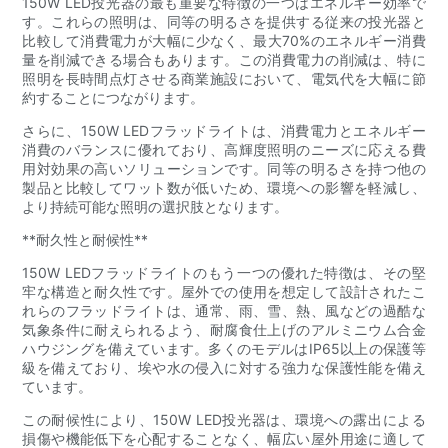
150W LED投光器の最も重要な特徴の一つはエネルギー効率で
す。これらの照明は、同等の明るさを提供する従来の投光器と
比較して消費電力が大幅に少なく、最大70%のエネルギー消費
量を削減できる場合もあります。この消費電力の削減は、特に
照明を長時間点灯させる商業施設において、電気代を大幅に節
約することにつながります。
さらに、150W LEDフラッドライトは、消費電力とエネルギー
消費のバランスに優れており、高輝度照明のニーズに応える費
用対効果の高いソリューションです。同等の明るさを持つ他の
製品と比較してワット数が低いため、環境への影響を軽減し、
より持続可能な照明の選択肢となります。
**耐久性と耐候性**
150W LEDフラッドライトのもう一つの優れた特徴は、その堅
牢な構造と耐久性です。屋外での使用を想定して設計されたこ
れらのフラッドライトは、通常、雨、雪、熱、風などの過酷な
気象条件に耐えられるよう、耐腐食仕上げのアルミニウム合金
ハウジングを備えています。多くのモデルはIP65以上の保護等
級を備えており、埃や水の侵入に対する強力な保護性能を備え
ています。
この耐候性により、150W LED投光器は、環境への露出による
損傷や機能低下を心配することなく、幅広い屋外用途に適して