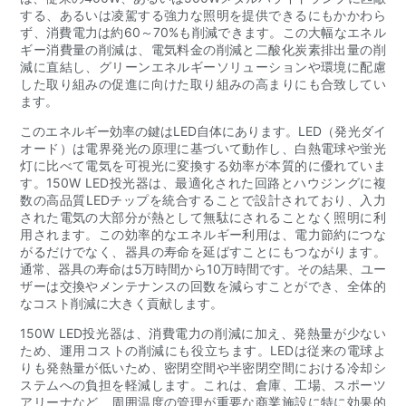
する、あるいは凌駕する強力な照明を提供できるにもかかわら
ず、消費電力は約60～70%も削減できます。この大幅なエネル
ギー消費量の削減は、電気料金の削減と二酸化炭素排出量の削
減に直結し、グリーンエネルギーソリューションや環境に配慮
した取り組みの促進に向けた取り組みの高まりにも合致してい
ます。
このエネルギー効率の鍵はLED自体にあります。LED（発光ダイ
オード）は電界発光の原理に基づいて動作し、白熱電球や蛍光
灯に比べて電気を可視光に変換する効率が本質的に優れていま
す。150W LED投光器は、最適化された回路とハウジングに複
数の高品質LEDチップを統合することで設計されており、入力
された電気の大部分が熱として無駄にされることなく照明に利
用されます。この効率的なエネルギー利用は、電力節約につな
がるだけでなく、器具の寿命を延ばすことにもつながります。
通常、器具の寿命は5万時間から10万時間です。その結果、ユー
ザーは交換やメンテナンスの回数を減らすことができ、全体的
なコスト削減に大きく貢献します。
150W LED投光器は、消費電力の削減に加え、発熱量が少ない
ため、運用コストの削減にも役立ちます。LEDは従来の電球よ
りも発熱量が低いため、密閉空間や半密閉空間における冷却シ
ステムへの負担を軽減します。これは、倉庫、工場、スポーツ
アリーナなど、周囲温度の管理が重要な商業施設に特に効果的