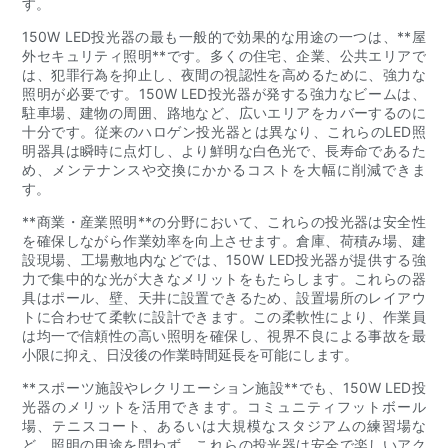
す。
150W LED投光器の最も一般的で効果的な用途の一つは、**屋
外セキュリティ照明**です。多くの住宅、企業、公共エリアで
は、犯罪行為を抑止し、夜間の視認性を高めるために、強力な
照明が必要です。150W LED投光器が発する強力なビームは、
駐車場、建物の周囲、路地など、広いエリアをカバーするのに
十分です。従来のハロゲン投光器とは異なり、これらのLED照
明器具は瞬時に点灯し、より鮮明な白色光で、長寿命であるた
め、メンテナンスや交換にかかるコストを大幅に削減できま
す。
**商業・産業照明**の分野において、これらの投光器は安全性
を確保しながら作業効率を向上させます。倉庫、荷積み場、建
設現場、工場敷地内などでは、150W LED投光器が提供する強
力で集中的な光が大きなメリットをもたらします。これらの器
具はポール、壁、天井に設置できるため、設置場所のレイアウ
トに合わせて柔軟に設計できます。この柔軟性により、作業員
は均一で信頼性の高い照明を確保し、視界不良による事故を最
小限に抑え、日没後の作業時間延長を可能にします。
**スポーツ施設やレクリエーション施設**でも、150W LED投
光器のメリットを活用できます。コミュニティフットボール
場、テニスコート、あるいは大規模なスタジアムの練習場な
ど、照明の用途を問わず、これらの投光器は安全で楽しいアク