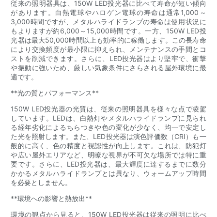
従来の照明器具は、150W LED投光器に比べて寿命が短い傾向
があります。白熱電球やハロゲン電球の寿命は通常1,000～
3,000時間ですが、メタルハライドランプの寿命は使用状況に
もよりますが約6,000～15,000時間です。一方、150W LED投
光器は最大50,000時間以上も効率的に稼働します。この長寿命
により交換頻度が最小限に抑えられ、メンテナンスの手間とコ
ストを削減できます。さらに、LED投光器はより堅牢で、衝撃
や振動に強いため、厳しい気象条件にさらされる屋外環境に最
適です。
**光の質とパフォーマンス**
150W LED投光器の光質は、従来の照明器具を様々な点で凌駕
しています。LEDは、白熱灯やメタルハライドランプに見られ
る経年劣化によるちらつきや色の変化が少なく、均一で安定し
た光を照射します。また、LED投光器は演色評価数（CRI）も一
般的に高く、色の精度と視認性が向上します。これは、防犯灯
や広い屋外エリアなど、明瞭な視界が不可欠な場所では特に重
要です。さらに、LED投光器は、最大輝度に達するまでに数分
かかるメタルハライドランプとは異なり、ウォームアップ時間
を必要としません。
**環境への影響と熱放出**
環境の観点から見ると、150W LED投光器は従来の照明に比べ