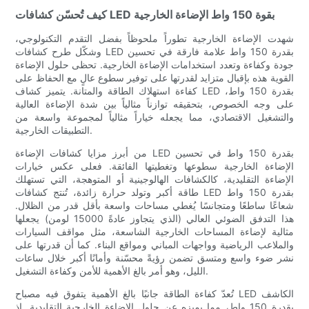
كيف تُحسّن كشافات LED بقوة 150 واط الإضاءة الخارجية
شهدت الإضاءة الخارجية تطوراً ملحوظاً بفضل التقدم التكنولوجي،
وشكّل طرح كشافات LED بقدرة 150 واط علامة فارقة في تحسين
جودة وكفاءة وتعدد استخدامات الإضاءة الخارجية. تحظى حلول الإضاءة
القوية هذه بإقبال متزايد لقدرتها على توفير سطوع عالٍ مع الحفاظ على
كفاءة استهلاك الطاقة والمتانة. يتميز كشاف LED بقدرة 150 واط،
على وجه الخصوص، بتحقيقه توازناً مثالياً بين شدة الإضاءة العالية
والتشغيل الاقتصادي، مما يجعله خياراً مثالياً لمجموعة واسعة من
التطبيقات الخارجية.
من أبرز مزايا كشافات الإضاءة LED بقدرة 150 واط في تحسين
الإضاءة الخارجية سطوعها وتغطيتها الفائقة. فعلى عكس خيارات
الإضاءة التقليدية، كالكشافات الهالوجينية أو المتوهجة، التي تستهلك
طاقة أكبر وتولد حرارة زائدة، تُنتج كشافات LED بقدرة 150 واط
شعاعًا ساطعًا ومتجانسًا يُغطي مساحات واسعة بأقل قدر من الظلال.
هذا التدفق الضوئي العالي (الذي يتجاوز عادةً 15000 لومن) يجعلها
مثالية لإضاءة المساحات الخارجية الشاسعة، مثل مواقف السيارات
والملاعب الرياضية وواجهات المباني ومواقع البناء. كما أن قدرتها على
نشر ضوء واسع ومتسق تضمن رؤيةً محسّنة وأمانًا أكبر خلال ساعات
الليل، وهو أمر بالغ الأهمية للأمن وكفاءة التشغيل.
تُعدّ كفاءة الطاقة جانبًا بالغ الأهمية يتفوق فيه مصباح LED الكاشف
بقدرة 150 واط، مما يميزه عن حلول الإضاءة الخارجية التقليدية. إذ