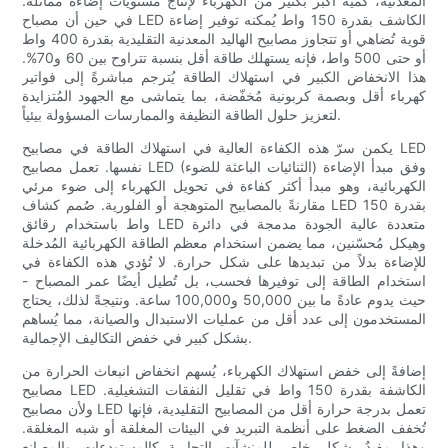
المعدنية، كمية أكبر بكثير من الكهرباء لإنتاج مستويات إضاءة مماثلة.
في حين أن مصباح LED الكاشف بقدرة 150 واط يُمكنه توفير إضاءة
قوية تُضاهي أو تتجاوز مصابيح الهاليد المعدنية التقليدية بقدرة 400 واط
أو حتى 500 واط، فإنه يستهلك طاقة أقل بنسبة تتراوح بين 60 و70%.
هذا الانخفاض الكبير في استهلاك الطاقة يُترجم مباشرةً إلى فواتير
كهرباء أقل وبصمة كربونية مُخفّضة، بما يتماشى مع الجهود المُتزايدة
لتعزيز حلول الطاقة النظيفة والممارسات المسؤولة بيئياً.
يكمن سرّ هذه الكفاءة العالية في استهلاك الطاقة في مصابيح LED
نفسها. تعمل مصابيح LED (الثنائيات الباعثة للضوء) وفق مبدأ الإضاءة
الكهربائية، وهو مبدأ أكثر كفاءة في تحويل الكهرباء إلى ضوء مرئي
مقارنةً بالمصابيح المتوهجة أو الفلورية. صُمم كشاف LED بقدرة 150
واط باستخدام رقائق LED متعددة عالية الجودة مدمجة في دائرة
وهيكل مُحسّنين، مما يضمن استخدام معظم الطاقة الكهربائية المُدخلة
للإضاءة بدلاً من تبديدها على شكل حرارة. لا تُؤدي هذه الكفاءة في
استخدام الطاقة إلى توفيرها فحسب، بل تُطيل أيضًا عمر المصباح -
حيث يدوم عادةً ما بين 50,000 و100,000 ساعة. ونتيجةً لذلك، يحتاج
المستخدمون إلى عدد أقل من عمليات الاستبدال والصيانة، مما يُساهم
بشكل كبير في خفض التكاليف الإجمالية.
إضافةً إلى خفض استهلاك الكهرباء، يُسهم انخفاض انبعاث الحرارة من
مصابيح LED الكاشفة بقدرة 150 واط في تقليل النفقات التشغيلية.
ولأن مصابيح LED تعمل بدرجة حرارة أقل من المصابيح التقليدية، فإنها
تُخفف الضغط على أنظمة التبريد في البيئات المغلقة أو شبه المغلقة.
وهذا مفيدٌ بشكلٍ خاص للمنشآت التجارية كالمستودعات والمصانع