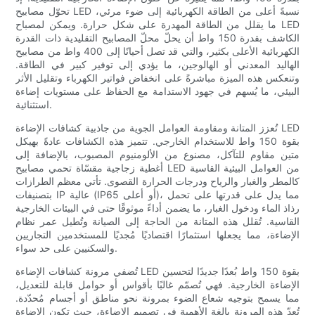
تحوّل مصابيح LED نسبةً أعلى من الطاقة الكهربائية إلى ضوء مرئي،
ما يقلل من الطاقة المهدرة على شكل حرارة. ويمكن لمصباح LED
الكاشف بقدرة 150 واط أن يحلّ محلّ المصابيح التقليدية ذات القدرة
الكهربائية الأعلى بكثير، والتي قد تصل أحيانًا إلى 400 واط من مصابيح
الهاليد المعدني أو الهالوجين، ما يؤدي إلى توفير كبير في الطاقة.
وتنعكس هذه الميزة مباشرةً على انخفاض فواتير الكهرباء وتقليل الأثر
البيئي، ما يُسهم في جهود الاستدامة مع الحفاظ على مستويات إضاءة
استثنائية.
تُعزز المتانة ومقاومة العوامل الجوية من جاذبية كشافات الإضاءة LED
بقوة 150 واط للاستخدام الخارجي. تتميز هذه الكشافات عادةً بهيكل
متين مقاوم للتآكل، مصنوع من الألومنيوم المصبوب، بالإضافة إلى
أغطية زجاجية مقسّاة تحمي مصابيح LED من العوامل البيئية القاسية
كالمطر والغبار والرياح ودرجات الحرارة القصوى. تأتي معظم الطرازات
بتصنيفات IP عالية (IP65 أو أعلى)، مما يدل على قدرتها على تحمل
رذاذ الماء ودخول الغبار، ما يضمن أداءً موثوقًا حتى في البيئات الخارجية
القاسية. تُقلل هذه المتانة من الحاجة إلى الصيانة وتُطيل عمر نظام
الإضاءة، مما يجعلها استثمارًا اقتصاديًا مُجديًا للمستخدمين التجاريين
والسكنيين على حد سواء.
تُضفي مرونة كشافات الإضاءة LED بقوة 150 واط بُعدًا جديدًا لتحسين
الإضاءة الخارجية. فهي تُصمّم غالبًا بأقواس أو حوامل قابلة للتعديل،
مما يسمح بتوجيه شعاع الضوء بمرونة نحو مناطق أو أجسام مُحدّدة.
تُعدّ هذه المرونة بالغة الأهمية في تصميم الإضاءة، حيث تكون الإضاءة