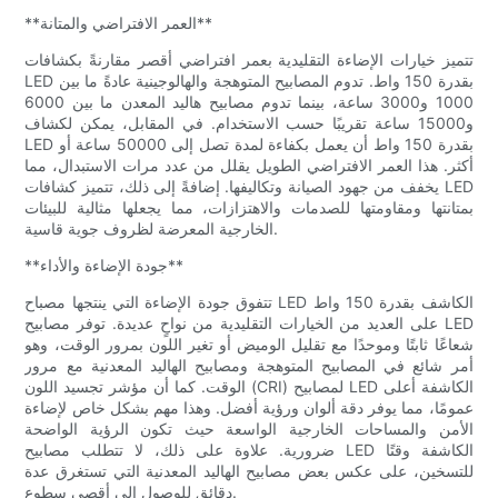
**العمر الافتراضي والمتانة**
تتميز خيارات الإضاءة التقليدية بعمر افتراضي أقصر مقارنةً بكشافات
LED بقدرة 150 واط. تدوم المصابيح المتوهجة والهالوجينية عادةً ما بين
1000 و3000 ساعة، بينما تدوم مصابيح هاليد المعدن ما بين 6000
و15000 ساعة تقريبًا حسب الاستخدام. في المقابل، يمكن لكشاف
LED بقدرة 150 واط أن يعمل بكفاءة لمدة تصل إلى 50000 ساعة أو
أكثر. هذا العمر الافتراضي الطويل يقلل من عدد مرات الاستبدال، مما
يخفف من جهود الصيانة وتكاليفها. إضافةً إلى ذلك، تتميز كشافات LED
بمتانتها ومقاومتها للصدمات والاهتزازات، مما يجعلها مثالية للبيئات
الخارجية المعرضة لظروف جوية قاسية.
**جودة الإضاءة والأداء**
تتفوق جودة الإضاءة التي ينتجها مصباح LED الكاشف بقدرة 150 واط
على العديد من الخيارات التقليدية من نواحٍ عديدة. توفر مصابيح LED
شعاعًا ثابتًا وموحدًا مع تقليل الوميض أو تغير اللون بمرور الوقت، وهو
أمر شائع في المصابيح المتوهجة ومصابيح الهاليد المعدنية مع مرور
الوقت. كما أن مؤشر تجسيد اللون (CRI) لمصابيح LED الكاشفة أعلى
عمومًا، مما يوفر دقة ألوان ورؤية أفضل. وهذا مهم بشكل خاص لإضاءة
الأمن والمساحات الخارجية الواسعة حيث تكون الرؤية الواضحة
ضرورية. علاوة على ذلك، لا تتطلب مصابيح LED الكاشفة وقتًا
للتسخين، على عكس بعض مصابيح الهاليد المعدنية التي تستغرق عدة
دقائق للوصول إلى أقصى سطوع.