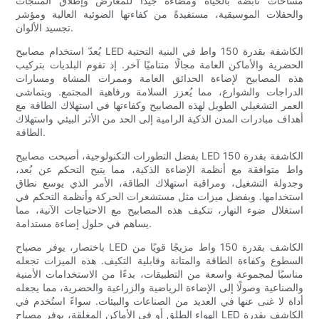
مساحات نابضة بالحياة ومضاءة جيدًا للمعارض وإطلاق المنتجات
والحفلات الموسيقية، مستفيدةً من كفاءتها الضوئية العالية ومؤشر
تجسيد الألوان.
يُعدّ استخدام مصابيح LED الكاشفة بقدرة 150 واط في البنية التحتية
الحضرية والأماكن العامة مجالًا متناميًا آخر. إذ تقوم البلديات بتركيب
هذه المصابيح لإضاءة الحدائق العامة وممرات المشاة ومسارات
الدراجات والشوارع، مما يُعزز السلامة ورفاهية المجتمع. ويتماشى
العمر التشغيلي الطويل لهذه المصابيح وكفاءتها في استهلاك الطاقة مع
أهداف مبادرات المدن الذكية الرامية إلى الحد من الأثر البيئي واستهلاك
الطاقة.
بفضل التطورات التكنولوجية، أصبحت مصابيح LED الكاشفة بقدرة 150
واط متوافقة مع أنظمة الإضاءة الذكية، مما يتيح التحكم عن بُعد،
وجدولة التشغيل، ومراقبة استهلاك الطاقة، الأمر الذي يوسع نطاق
استخدامها. وبفضل ميزات مثل مستشعرات الحركة وأنظمة التحكم في
استغلال ضوء النهار، تتكيف هذه المصابيح مع الاحتياجات الآنية، مما
يساهم في حلول إضاءة مستدامة.
باختصار، يوفر مصباح LED الكاشف بقدرة 150 واط مزيجًا قويًا من
السطوع وكفاءة الطاقة والمتانة وقابلية التكيف. هذه الميزات تجعله
مناسبًا لمجموعة واسعة من التطبيقات، بدءًا من الاستخدامات الأمنية
والصناعية وصولًا إلى الإضاءة الرياضية والزراعية والحضرية، مما يجعله
أداة لا غنى عنها في العديد من الصناعات والبيئات. سواءً استُخدم في
الهواء الطلق أو في الأماكن المغلقة، يوفر مصباح LED الكاشف بقدرة