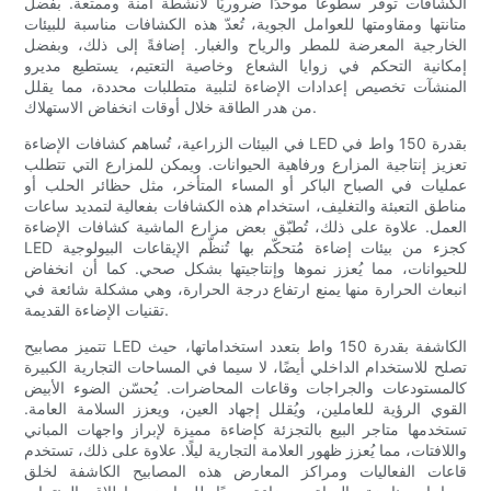
الكشافات توفر سطوعًا موحدًا ضروريًا لأنشطة آمنة وممتعة. بفضل
متانتها ومقاومتها للعوامل الجوية، تُعدّ هذه الكشافات مناسبة للبيئات
الخارجية المعرضة للمطر والرياح والغبار. إضافةً إلى ذلك، وبفضل
إمكانية التحكم في زوايا الشعاع وخاصية التعتيم، يستطيع مديرو
المنشآت تخصيص إعدادات الإضاءة لتلبية متطلبات محددة، مما يقلل
من هدر الطاقة خلال أوقات انخفاض الاستهلاك.
في البيئات الزراعية، تُساهم كشافات الإضاءة LED بقدرة 150 واط في
تعزيز إنتاجية المزارع ورفاهية الحيوانات. ويمكن للمزارع التي تتطلب
عمليات في الصباح الباكر أو المساء المتأخر، مثل حظائر الحلب أو
مناطق التعبئة والتغليف، استخدام هذه الكشافات بفعالية لتمديد ساعات
العمل. علاوة على ذلك، تُطبّق بعض مزارع الماشية كشافات الإضاءة
LED كجزء من بيئات إضاءة مُتحكّم بها تُنظّم الإيقاعات البيولوجية
للحيوانات، مما يُعزز نموها وإنتاجيتها بشكل صحي. كما أن انخفاض
انبعاث الحرارة منها يمنع ارتفاع درجة الحرارة، وهي مشكلة شائعة في
تقنيات الإضاءة القديمة.
تتميز مصابيح LED الكاشفة بقدرة 150 واط بتعدد استخداماتها، حيث
تصلح للاستخدام الداخلي أيضًا، لا سيما في المساحات التجارية الكبيرة
كالمستودعات والجراجات وقاعات المحاضرات. يُحسّن الضوء الأبيض
القوي الرؤية للعاملين، ويُقلل إجهاد العين، ويعزز السلامة العامة.
تستخدمها متاجر البيع بالتجزئة كإضاءة مميزة لإبراز واجهات المباني
واللافتات، مما يُعزز ظهور العلامة التجارية ليلًا. علاوة على ذلك، تستخدم
قاعات الفعاليات ومراكز المعارض هذه المصابيح الكاشفة لخلق