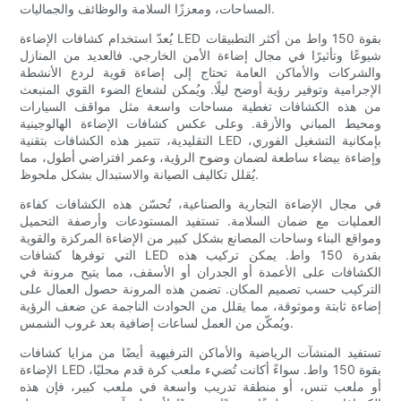
المساحات، ومعززًا السلامة والوظائف والجماليات.
يُعدّ استخدام كشافات الإضاءة LED بقوة 150 واط من أكثر التطبيقات
شيوعًا وتأثيرًا في مجال إضاءة الأمن الخارجي. فالعديد من المنازل
والشركات والأماكن العامة تحتاج إلى إضاءة قوية لردع الأنشطة
الإجرامية وتوفير رؤية أوضح ليلًا. ويُمكن لشعاع الضوء القوي المنبعث
من هذه الكشافات تغطية مساحات واسعة مثل مواقف السيارات
ومحيط المباني والأزقة. وعلى عكس كشافات الإضاءة الهالوجينية
التقليدية، تتميز هذه الكشافات بتقنية LED بإمكانية التشغيل الفوري،
وإضاءة بيضاء ساطعة لضمان وضوح الرؤية، وعمر افتراضي أطول، مما
يُقلل تكاليف الصيانة والاستبدال بشكل ملحوظ.
في مجال الإضاءة التجارية والصناعية، تُحسّن هذه الكشافات كفاءة
العمليات مع ضمان السلامة. تستفيد المستودعات وأرصفة التحميل
ومواقع البناء وساحات المصانع بشكل كبير من الإضاءة المركزة والقوية
التي توفرها كشافات LED بقدرة 150 واط. يمكن تركيب هذه
الكشافات على الأعمدة أو الجدران أو الأسقف، مما يتيح مرونة في
التركيب حسب تصميم المكان. تضمن هذه المرونة حصول العمال على
إضاءة ثابتة وموثوقة، مما يقلل من الحوادث الناجمة عن ضعف الرؤية
ويُمكّن من العمل لساعات إضافية بعد غروب الشمس.
تستفيد المنشآت الرياضية والأماكن الترفيهية أيضًا من مزايا كشافات
الإضاءة LED بقوة 150 واط. سواءً أكانت تُضيء ملعب كرة قدم محليًا،
أو ملعب تنس، أو منطقة تدريب واسعة في ملعب كبير، فإن هذه