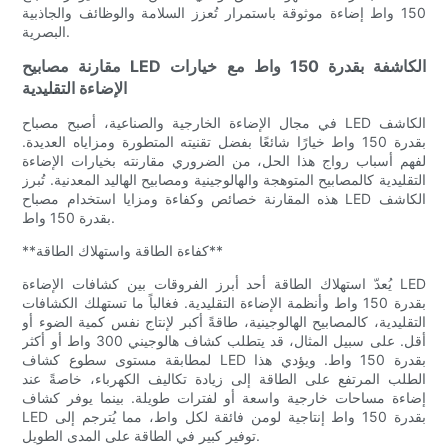
150 واط إضاءة موثوقة باستمرار تُعزز السلامة والوظائف والجاذبية
البصرية.
مقارنة مصابيح LED الكاشفة بقدرة 150 واط مع خيارات
الإضاءة التقليدية
في مجال الإضاءة الخارجية والصناعية، أصبح مصباح LED الكاشف
بقدرة 150 واط خيارًا شائعًا بفضل تقنيته المتطورة ومزاياه العديدة.
لفهم أسباب رواج هذا الحل، من الضروري مقارنته بخيارات الإضاءة
التقليدية كالمصابيح المتوهجة والهالوجينية ومصابيح الهاليد المعدنية. تُبرز
هذه المقارنة خصائص وكفاءة ومزايا استخدام مصباح LED الكاشف
بقدرة 150 واط.
**كفاءة الطاقة واستهلاك الطاقة**
يُعدّ استهلاك الطاقة أحد أبرز الفروقات بين كشافات الإضاءة LED
بقدرة 150 واط وأنظمة الإضاءة التقليدية. فغالباً ما تستهلك الكشافات
التقليدية، كالمصابيح الهالوجينية، طاقةً أكبر لإنتاج نفس كمية الضوء أو
أقل. على سبيل المثال، قد يتطلب كشاف هالوجيني 300 واط أو أكثر
لمطابقة مستوى سطوع كشاف LED بقدرة 150 واط. ويؤدي هذا
الطلب المرتفع على الطاقة إلى زيادة تكاليف الكهرباء، خاصةً عند
إضاءة مساحات خارجية واسعة أو لفترات طويلة. بينما يوفر كشاف
LED بقدرة 150 واط إنتاجية لومن فائقة لكل واط، مما يُترجم إلى
توفير كبير في الطاقة على المدى الطويل.