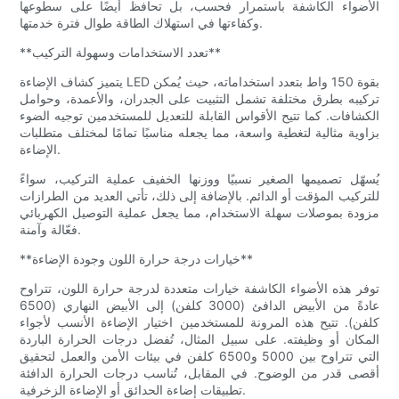
الأضواء الكاشفة باستمرار فحسب، بل تحافظ أيضًا على سطوعها
وكفاءتها في استهلاك الطاقة طوال فترة خدمتها.
**تعدد الاستخدامات وسهولة التركيب**
يتميز كشاف الإضاءة LED بقوة 150 واط بتعدد استخداماته، حيث يُمكن
تركيبه بطرق مختلفة تشمل التثبيت على الجدران، والأعمدة، وحوامل
الكشافات. كما تتيح الأقواس القابلة للتعديل للمستخدمين توجيه الضوء
بزاوية مثالية لتغطية واسعة، مما يجعله مناسبًا تمامًا لمختلف متطلبات
الإضاءة.
يُسهّل تصميمها الصغير نسبيًا ووزنها الخفيف عملية التركيب، سواءً
للتركيب المؤقت أو الدائم. بالإضافة إلى ذلك، تأتي العديد من الطرازات
مزودة بموصلات سهلة الاستخدام، مما يجعل عملية التوصيل الكهربائي
فعّالة وآمنة.
**خيارات درجة حرارة اللون وجودة الإضاءة**
توفر هذه الأضواء الكاشفة خيارات متعددة لدرجة حرارة اللون، تتراوح
عادةً من الأبيض الدافئ (3000 كلفن) إلى الأبيض النهاري (6500
كلفن). تتيح هذه المرونة للمستخدمين اختيار الإضاءة الأنسب لأجواء
المكان أو وظيفته. على سبيل المثال، تُفضل درجات الحرارة الباردة
التي تتراوح بين 5000 و6500 كلفن في بيئات الأمن والعمل لتحقيق
أقصى قدر من الوضوح. في المقابل، تُناسب درجات الحرارة الدافئة
تطبيقات إضاءة الحدائق أو الإضاءة الزخرفية.