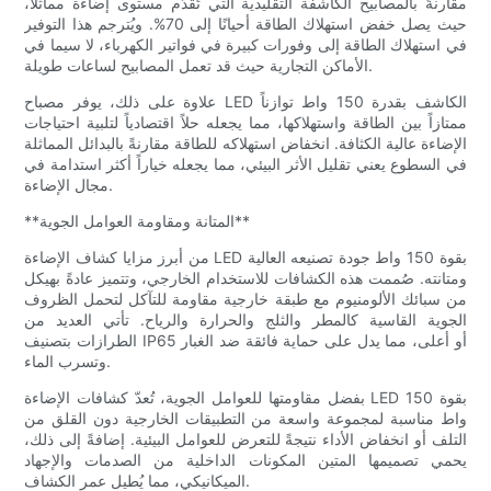
مقارنةً بالمصابيح الكاشفة التقليدية التي تُقدّم مستوى إضاءة مماثلاً،
حيث يصل خفض استهلاك الطاقة أحيانًا إلى 70%. ويُترجم هذا التوفير
في استهلاك الطاقة إلى وفورات كبيرة في فواتير الكهرباء، لا سيما في
الأماكن التجارية حيث قد تعمل المصابيح لساعات طويلة.
علاوة على ذلك، يوفر مصباح LED الكاشف بقدرة 150 واط توازناً
ممتازاً بين الطاقة واستهلاكها، مما يجعله حلاً اقتصادياً لتلبية احتياجات
الإضاءة عالية الكثافة. انخفاض استهلاكه للطاقة مقارنةً بالبدائل المماثلة
في السطوع يعني تقليل الأثر البيئي، مما يجعله خياراً أكثر استدامة في
مجال الإضاءة.
**المتانة ومقاومة العوامل الجوية**
من أبرز مزايا كشاف الإضاءة LED بقوة 150 واط جودة تصنيعه العالية
ومتانته. صُممت هذه الكشافات للاستخدام الخارجي، وتتميز عادةً بهيكل
من سبائك الألومنيوم مع طبقة خارجية مقاومة للتآكل لتحمل الظروف
الجوية القاسية كالمطر والثلج والحرارة والرياح. تأتي العديد من
الطرازات بتصنيف IP65 أو أعلى، مما يدل على حماية فائقة ضد الغبار
وتسرب الماء.
بفضل مقاومتها للعوامل الجوية، تُعدّ كشافات الإضاءة LED بقوة 150
واط مناسبة لمجموعة واسعة من التطبيقات الخارجية دون القلق من
التلف أو انخفاض الأداء نتيجةً للتعرض للعوامل البيئية. إضافةً إلى ذلك،
يحمي تصميمها المتين المكونات الداخلية من الصدمات والإجهاد
الميكانيكي، مما يُطيل عمر الكشاف.