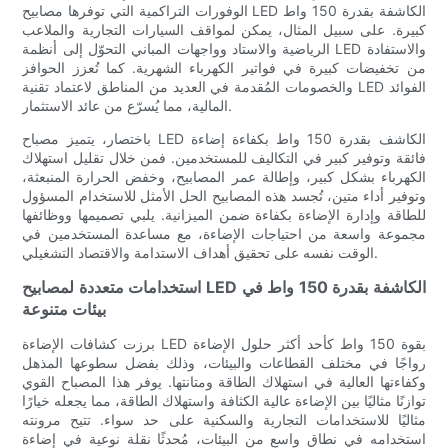
الوفورات التراكمية التي توفرها مصابيح LED الكاشفة بقدرة 150 واط
كبيرة. على سبيل المثال، يمكن لمواقف السيارات التجارية والملاعب
الرياضية والاستاد وواجهات المباني التحوّل إلى أنظمة LED والاستفادة
من تخفيضات كبيرة في فواتير الكهرباء الشهرية. كما تُعزز الحوافز
والخصومات المُقدمة في العديد من المناطق لاعتماد تقنية LED الفوائد
المالية، مما يُسرّع من عائد الاستثمار.
باختصار، يتميز مصباح LED الكاشف بقدرة 150 واط بكفاءة إضاءة
فائقة وتوفير كبير في التكاليف للمستخدمين. فمن خلال تقليل استهلاك
الكهرباء بشكل كبير، وإطالة عمر المصابيح، وخفض الحرارة المنبعثة،
وتوفير أداء متين، تُجسد هذه المصابيح الحل الأمثل للاستخدام المسؤول
للطاقة وإدارة الإضاءة بكفاءة ضمن الميزانية. يلبي تصميمها ووظائفها
مجموعة واسعة من احتياجات الإضاءة، مع مساعدة المستخدمين في
الوقت نفسه على تحقيق أهداف الاستدامة والاقتصاد التشغيلي.
استخدامات متعددة لمصابيح LED الكاشفة بقدرة 150 واط في
بيئات متنوعة
برزت كشافات الإضاءة LED بقوة 150 واط كأحد أكثر حلول الإضاءة
رواجًا في مختلف القطاعات والبيئات، وذلك بفضل سطوعها المذهل
وكفاءتها العالية في استهلاك الطاقة ومتانتها. يوفر هذا المصباح القوي
توازنًا مثاليًا بين الإضاءة عالية الكثافة واستهلاك الطاقة، مما يجعله خيارًا
مثاليًا للاستخدامات التجارية والسكنية على حد سواء. تتيح مرونته
استخدامه في نطاق واسع من البيئات، مُحدثًا نقلة نوعية في إضاءة