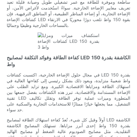
ساطعة وموفرة للطاقة مع عمر تشغيلي طويل وصيانة قليلة تعيد
تعريف معايير الإضاءة الخارجية. سواءً استُخدمت لأغراض الأمن، أو
الإضاءة التجارية، أو إضاءة المناظر الطبيعية، أو المناطق الترفيهية، فإن
كشافات الإضاءة LED بقوة 150 واط تلعب دورًا محوريًا في الارتقاء
بالمساحات الخارجية وظيفيًا وجماليًا.
كفاءة الطاقة وفوائد التكلفة لمصابيح LED الكاشفة بقدرة 150
واط
في مجال حلول الإضاءة الخارجية، اكتسبت كشافات LED بقدرة 150
واط شعبيةً متزايدة، ويعود ذلك بشكل رئيسي إلى كفاءتها العالية في
استهلاك الطاقة ومزاياها الاقتصادية الكبيرة. ومع تزايد الطلب على
الإضاءة المستدامة والاقتصادية، تبرز هذه الكشافات بفضل جمعها بين
تقنية LED المتطورة وميزات عملية توفر الطاقة وتقلل تكاليف
التشغيل، مما يجعلها خيارًا ممتازًا للاستخدامات التجارية والسكنية على
حد سواء.
أولاً وقبل كل شيء، تُعدّ كفاءة استهلاك الطاقة لمصابيح LED الكاشفة
بقدرة 150 واط إحدى أبرز مزاياها. تستهلك المصابيح الكاشفة
التقليدية، مثل مصابيح الصوديوم عالية الضغط أو مصابيح الهاليد