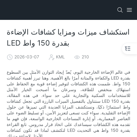
استكشاف ميزات ومزايا كشافات الإضاءة
LED بقدرة 150 واط
2026-03-07
KML
210
في عالم الإضاءة الخارجية اليوم، يُعدّ إيجاد التوازن الأمثل بين السطوع
والكفاءة والمتانة أمرًا بالغ الأهمية. وهنا تبرز أهمية كشافات LED بقدرة
150 واط. صُممت هذه الكشافات لتوفير إضاءة قوية مع الحفاظ على
استهلاك منخفض للطاقة، وسرعان ما أصبحت الخيار الأمثل
للاستخدامات السكنية والتجارية على حد سواء. في هذه المقالة،
سنتناول بالتفصيل الميزات البارزة التي تجعل كشافات LED بقدرة 150
واط استثمارًا ذكيًا، ونستكشف المزايا العديدة التي تميزها عن حلول
الإضاءة التقليدية. سواء كنت تسعى لتعزيز الأمن، أو تسليط الضوء على
العناصر المعمارية، أو إنارة المساحات الخارجية الواسعة، فإن فهم ما
تقدمه هذه الكشافات سيساعدك على اتخاذ قرار مدروس. تابع القراءة
لتكتشف لماذا قد تكون كشافات LED بقدرة 150 واط هي التحديث
الأمثل لإضاءة منزلك.