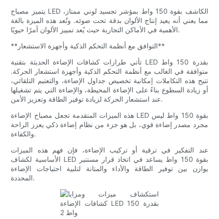
يتميز مصباح LED الكاشف بقوة 150 واط بمؤشر تجسيد لوني ممتاز،
مما يعني أنه يعيد إنتاج الألوان بدقة تحت ضوئه. وتُعد هذه الميزة بالغة
الأهمية في الأماكن التجارية حيث يُعد تمييز الألوان أمرًا حيويًا.
**التوافق مع أنظمة التحكم الذكية وأجهزة الاستشعار**
تأتي طرازات كشافات الإضاءة الحديثة بتقنية LED بقدرة 150 واط
متوافقة في الغالب مع أنظمة التحكم الذكية وأجهزة استشعار الحركة.
تتيح هذه التكاملات إمكانية تخصيص جداول الإضاءة، والتعتيم التلقائي،
أو زيادة السطوع بناءً على الإضاءة المحيطة، والإضاءة التي يتم تشغيلها
عند استشعار الحركة لزيادة توفير الطاقة وتعزيز الأمن.
هذه الميزات المتقدمة تجعل مصباح الإضاءة LED بقوة 150 واط ليس
مجرد مصدر إضاءة قوي، بل هو جزء من نظام إضاءة ذكي يعزز الراحة
والكفاءة.
عند التفكير في ترقية أو تركيب الإضاءة، فإن فهم هذه الميزات
الأساسية لكشاف LED بقوة 150 واط يساعد في اتخاذ قرار مستنير
يوازن بين توفير الطاقة والأداء والمتانة لتلبية احتياجات الإضاءة
المحددة.