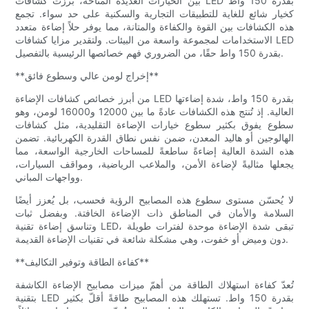
بين الخيارات العديدة المتاحة، برزت كشافات LED بقدرة 150 واط
كخيار شائع للغاية للتطبيقات التجارية والسكنية على حد سواء. تجمع
هذه الكشافات بين القوة والكفاءة والمتانة، مما يوفر حلاً إضاءة متعدد
الاستخدامات لمجموعة واسعة من البيئات. ولتقدير مزايا كشافات LED
بقدرة 150 واط حقًا، من الضروري فهم خصائصها الرئيسية بالتفصيل.
**إخراج لومن عالي وسطوع فائق**
من أبرز خصائص كشافات الإضاءة LED بقدرة 150 واط، شدة إضاءتها
العالية. إذ تُنتج هذه الكشافات عادةً ما بين 12000 و16000 لومن، وهو
سطوع يفوق بكثير سطوع خيارات الإضاءة التقليدية، مثل كشافات
الهالوجين أو هاليد المعدن، ضمن نفس نطاق القدرة الكهربائية. تضمن
هذه الشدة العالية إضاءةً ساطعةً للمساحات الخارجية الواسعة، مما
يجعلها مثاليةً لإضاءة الأمن، والملاعب الرياضية، ومواقف السيارات،
وواجهات المباني.
لا يُحسّن مستوى سطوع هذه المصابيح الرؤية فحسب، بل يُعزز أيضًا
السلامة والأمان في المناطق ذات الإضاءة الخافتة. وبفضل ثبات
وتناسق إضاءة تقنية LED، تبقى شدة الإضاءة موحدة لفترات طويلة
دون وميض أو خفوت، وهي مشكلة شائعة في تقنيات الإضاءة القديمة.
**كفاءة الطاقة وتوفير التكاليف**
تُعدّ كفاءة استهلاك الطاقة من أهمّ ميزات مصابيح الإضاءة الكاشفة
بتقنية LED بقدرة 150 واط. تستهلك هذه المصابيح طاقةً أقلّ بكثير