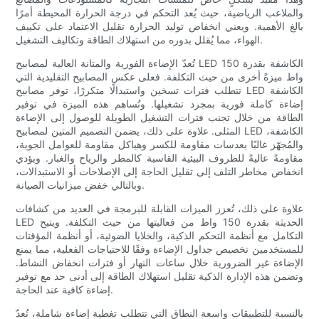
والملاعب الرياضية، حيث يُعد التحكم في درجة الحرارة المحيطة أمرًا
بالغ الأهمية. ويعني انخفاض توليد الحرارة تقليل الاعتماد على تكييف
الهواء، مما يُقلل بدوره من استهلاك الطاقة وتكاليف التشغيل.
تُعدّ الإضاءة الفورية والمتانة العالية لمصابيح LED الكاشفة بقدرة 150
واط ميزةً أخرى من حيث التكلفة. فعلى عكس المصابيح التقليدية التي
تتطلب فترات تسخين واستبدالًا متكررًا، توفر مصابيح LED الكاشفة
إضاءة كاملة فورية بمجرد تشغيلها. وتُساهم هذه الميزة في توفير
الطاقة من خلال تجنب فترات التشغيل الطويلة للوصول إلى الإضاءة
المثلى. علاوة على ذلك، يضمن التصميم المتين لمصابيح LED الكاشفة،
والمُجهّز غالبًا بعدسات مقاومة للكسر وهياكل مقاومة للعوامل الجوية،
مقاومةً عاليةً للظروف البيئية القاسية كالمطر والرياح والغبار. ويؤدي
انخفاض مخاطر التلف إلى تقليل الحاجة إلى الإصلاحات أو الاستبدالات،
وبالتالي خفض ميزانيات الصيانة.
علاوة على ذلك، تُعزز الميزات القابلة للبرمجة في العديد من كشافات
LED الحديثة بقدرة 150 واط من فعاليتها من حيث التكلفة. ويتيح
التكامل مع أنظمة التحكم الذكية، والخلايا الضوئية، أو أنظمة المؤقتات
للمستخدمين تخصيص جداول الإضاءة وفقًا للاحتياجات الفعلية، مما يمنع
الإضاءة غير الضرورية خلال ساعات النهار أو فترات انخفاض النشاط.
وتضمن هذه الإدارة الذكية تقليل استهلاك الطاقة إلى أدنى حد مع توفير
إضاءة كافية عند الحاجة.
بالنسبة للتطبيقات واسعة النطاق التي تتطلب تغطية إضاءة شاملة، تُعدّ