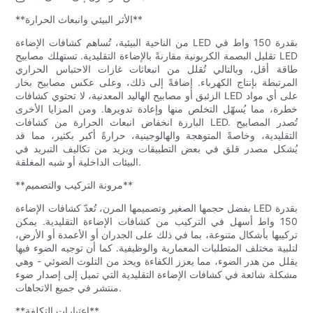
**الأثر البيئي وانبعاث الحرارة**
من الناحية البيئية، تُساهم كشافات الإضاءة LED بقدرة 150 واط في
تقليل البصمة الكربونية مقارنةً بالإضاءة التقليدية. تستهلك مصابيح LED
طاقة أقل، وبالتالي تُقلل من انبعاثات غازات الاحتباس الحراري
المرتبطة بإنتاج الكهرباء. إضافةً إلى ذلك، وعلى عكس مصابيح بخار
الزئبق أو مصابيح الهاليد المعدنية، لا تحتوي كشافات LED على أي مواد
خطرة، مما يُسهّل التخلص منها وإعادة تدويرها. ومن المزايا الأخرى
البارزة انخفاض انبعاث الحرارة من كشافات LED. تُصدر المصابيح
التقليدية، وخاصةً المتوهجة والهالوجينية، حرارةً أكبر بكثير، مما قد
يُشكل مصدر قلق في بعض التطبيقات ويزيد من تكاليف التبريد في
البيئات الداخلية أو شبه المغلقة.
**مرونة التركيب والتصميم**
بفضل حجمها الصغير وتصميمها المرن، تُعدّ كشافات الإضاءة LED بقدرة
150 واط أسهل في التركيب من كشافات الإضاءة التقليدية. يمكن
تركيبها بأشكال متنوعة، بما في ذلك على الجدران أو الأعمدة أو الأرض،
لتلبية مختلف المتطلبات المعمارية والوظيفية. كما أن توجيه الضوء فيها
يقلل من هدر الضوء، مما يعزز الكفاءة ويحد من التلوث الضوئي - وهي
مشكلة شائعة في كشافات الإضاءة التقليدية التي تميل إلى إصدار ضوء
منتشر في جميع الاتجاهات.
**اعتبارات التكلفة**