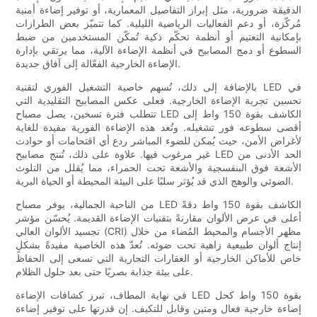
الدقيقة ضرورية، مثل إبراز التفاصيل المعمارية، أو توفير إضاءة أمنية
مُركّزة، أو دعم الفعاليات الرياضية الليلية. كما تتميّز بعض الطرازات
بإمكانية التعتيم أو أنظمة تحكّم ذكية تُمكّن المستخدمين من ضبط
السطوع أو دمج المصابيح في أنظمة الإضاءة الآلية، مما يرتقي بإدارة
الإضاءة الخارجية الفعّالة إلى آفاق جديدة.
بالإضافة إلى ذلك، تُسهم خاصية التشغيل الفوري لتقنية LED في
تحسين تجربة الإضاءة الخارجية. فعلى عكس المصابيح التقليدية التي
تتطلب فترة تسخين، يصل مصباح LED الكاشف بقوة 150 واط إلى
أقصى سطوعه فور تشغيله. وتُعد هذه الإضاءة الفورية مفيدة للغاية
لأغراض الأمن، حيث يُمكن للضوء المباشر ردع أي اقتحامات أو حوادث
غير مرغوب فيها. علاوة على ذلك، تُنتج مصابيح LED الحد الأدنى من
الأشعة فوق البنفسجية والأشعة تحت الحمراء، مما يُقلل من التلوث
الضوئي والوهج الذي قد يُؤثر سلبًا على البيئة المحيطة أو الحياة البرية.
من الناحية الجمالية، يوفر مصباح LED الكاشف بقوة 150 واط دقةً
أعلى في عرض الألوان مقارنةً بتقنيات الإضاءة القديمة. يُحسّن مؤشر
تجسيد الألوان العالي (CRI) مظهر الأجسام والمحيط المُضاء من خلال
إنتاج ألوان طبيعية زاهية تحت ضوئه. تُعدّ هذه الخاصية مفيدةً بشكلٍ
خاص للأماكن الخارجية أو العقارات التجارية التي تسعى إلى الحفاظ
على بيئة جذابة بصريًا حتى بعد حلول الظلام.
في نهاية المطاف، تبرز كشافات الإضاءة LED بقوة 150 واط كحل
إضاءة خارجية فعال ومتين وقابل للتكيف. إن قدرتها على توفير إضاءة