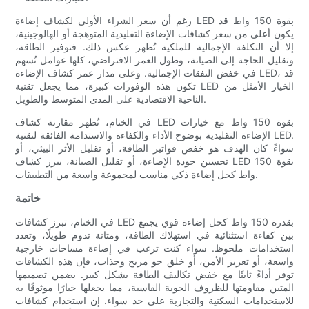
رغم أن سعر الشراء الأولي لكشاف إضاءة LED بقوة 150 واط قد
يكون أعلى من سعر كشافات الإضاءة التقليدية المتوهجة أو الهالوجينية،
إلا أن التكلفة الإجمالية للملكية تُظهر عكس ذلك. فتوفير الطاقة،
وتقليل الحاجة إلى الصيانة، وطول العمر الافتراضي، كلها عوامل تُسهم
في خفض النفقات الإجمالية. وعلى مدار عمر كشاف الإضاءة LED، قد
تكون هذه الوفورات كبيرة، مما يجعل تقنية LED الخيار الأمثل من
الناحية الاقتصادية على المدى المتوسط ​​والطويل.
في الختام، تُظهر مقارنة كشاف LED بقوة 150 واط مع خيارات
الإضاءة التقليدية بوضوح الأداء والكفاءة والاستدامة الفائقة لتقنية LED.
سواءً كان الهدف هو خفض فواتير الطاقة، أو تقليل الأثر البيئي، أو
تحسين جودة الإضاءة، أو تقليل الصيانة، يبرز كشاف LED بقوة 150
واط كحل إضاءة ذكي مناسب لمجموعة واسعة من التطبيقات.
خاتمة
في الختام، تبرز كشافات LED بقدرة 150 واط كحل إضاءة قوي يجمع
بين كفاءة استثنائية في استهلاك الطاقة، ومتانة تدوم طويلًا، وتعدد
استخدامات ملحوظ. سواء كنت ترغب في إضاءة مساحات خارجية
واسعة، أو تعزيز الأمن، أو خلق جو مريح وجذاب، فإن هذه الكشافات
توفر أداءً ثابتًا مع خفض تكاليف الطاقة بشكل كبير. يضمن تصميمها
المتين مقاومتها للظروف الجوية القاسية، مما يجعلها خيارًا موثوقًا به
للاستخدامات السكنية والتجارية على حد سواء. إن استخدام كشافات