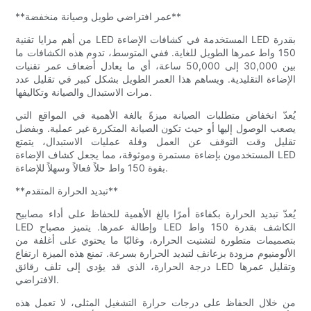
**عمر افتراضي طويل وصيانة منخفضة**
من أهم مزايا تقنية LED المستخدمة في كشافات الإضاءة LED بقدرة
150 واط عمرها الطويل للغاية. ففي المتوسط، تدوم هذه الكشافات ما
بين 30,000 إلى 50,000 ساعة، أي ما يعادل أضعاف عمر تقنيات
الإضاءة التقليدية. ويساهم هذا العمر الطويل بشكل كبير في تقليل عدد
مرات الاستبدال والصيانة وتكاليفها.
يُعدّ انخفاض متطلبات الصيانة ميزةً بالغة الأهمية في المواقع التي
يصعب الوصول إليها أو حيث تكون الصيانة المتكررة غير عملية. وبفضل
تقليل وقت التوقف عن العمل وقلة عمليات الاستبدال، يتمتع
المستخدمون بإضاءة مستمرة وموثوقة، مما يجعل كشاف الإضاءة LED
بقوة 150 واط حلاً فعالاً وسهلاً للإضاءة.
**تبديد الحرارة المتقدم**
يُعدّ تبديد الحرارة بكفاءة أمرًا بالغ الأهمية للحفاظ على أداء مصابيح
LED وإطالة عمرها. يتميز مصباح LED الكاشف بقدرة 150 واط
بتصميمات متطورة لتشتيت الحرارة، وغالبًا ما يحتوي على أغلفة من
الألومنيوم مزودة بزعانف لتبديد الحرارة بسرعة. تمنع هذه الميزة ارتفاع
درجة الحرارة، الذي قد يؤدي إلى تلف رقائق LED وتقليل عمرها
الافتراضي.
من خلال الحفاظ على درجات حرارة التشغيل المثلى، لا تعمل هذه