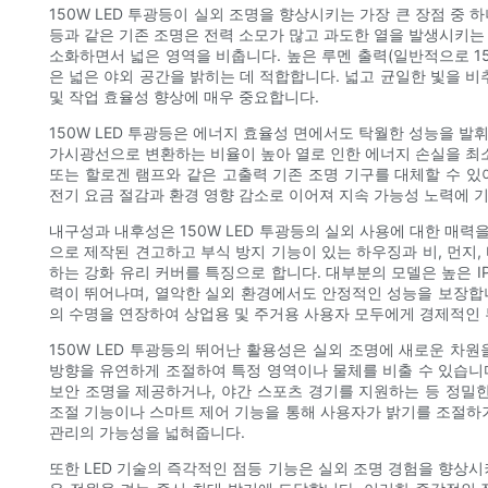
150W LED 투광등이 실외 조명을 향상시키는 가장 큰 장점 중
등과 같은 기존 조명은 전력 소모가 많고 과도한 열을 발생시키는 반
소화하면서 넓은 영역을 비춥니다. 높은 루멘 출력(일반적으로 15,
은 넓은 야외 공간을 밝히는 데 적합합니다. 넓고 균일한 빛을 비
및 작업 효율성 향상에 매우 중요합니다.
150W LED 투광등은 에너지 효율성 면에서도 탁월한 성능을 발
가시광선으로 변환하는 비율이 높아 열로 인한 에너지 손실을 최소화
또는 할로겐 램프와 같은 고출력 기존 조명 기구를 대체할 수 있
전기 요금 절감과 환경 영향 감소로 이어져 지속 가능성 노력에 
내구성과 내후성은 150W LED 투광등의 실외 사용에 대한 매
으로 제작된 견고하고 부식 방지 기능이 있는 하우징과 비, 먼지,
하는 강화 유리 커버를 특징으로 합니다. 대부분의 모델은 높은 IP 
력이 뛰어나며, 열악한 실외 환경에서도 안정적인 성능을 보장합
의 수명을 연장하여 상업용 및 주거용 사용자 모두에게 경제적인 
150W LED 투광등의 뛰어난 활용성은 실외 조명에 새로운 차
방향을 유연하게 조절하여 특정 영역이나 물체를 비출 수 있습니
보안 조명을 제공하거나, 야간 스포츠 경기를 지원하는 등 정밀한
조절 기능이나 스마트 제어 기능을 통해 사용자가 밝기를 조절하거
관리의 가능성을 넓혀줍니다.
또한 LED 기술의 즉각적인 점등 기능은 실외 조명 경험을 향상시켜