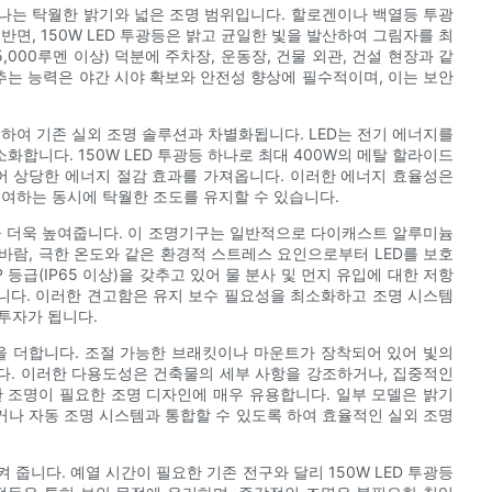
 하나는 탁월한 밝기와 넓은 조명 범위입니다. 할로겐이나 백열등 투광
면, 150W LED 투광등은 밝고 균일한 빛을 발산하여 그림자를 최
000루멘 이상) 덕분에 주차장, 운동장, 건물 외관, 건설 현장과 같
추는 능력은 야간 시야 확보와 안전성 향상에 필수적이며, 이는 보안
휘하여 기존 실외 조명 솔루션과 차별화됩니다. LED는 전기 에너지를
합니다. 150W LED 투광등 하나로 최대 400W의 메탈 할라이드
어 상당한 에너지 절감 효과를 가져옵니다. 이러한 에너지 효율성은
기여하는 동시에 탁월한 조도를 유지할 수 있습니다.
력을 더욱 높여줍니다. 이 조명기구는 일반적으로 다이캐스트 알루미늄
 바람, 극한 온도와 같은 환경적 스트레스 요인으로부터 LED를 보호
등급(IP65 이상)을 갖추고 있어 물 분사 및 먼지 유입에 대한 저항
니다. 이러한 견고함은 유지 보수 필요성을 최소화하고 조명 시스템
투자가 됩니다.
원을 더합니다. 조절 가능한 브래킷이나 마운트가 장착되어 있어 빛의
다. 이러한 다용도성은 건축물의 세부 사항을 강조하거나, 집중적인
 조명이 필요한 조명 디자인에 매우 유용합니다. 일부 모델은 밝기
나 자동 조명 시스템과 통합할 수 있도록 하여 효율적인 실외 조명
 줍니다. 예열 시간이 필요한 기존 전구와 달리 150W LED 투광등