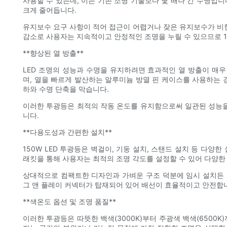
사용할 수 있는데, 이는 기존 조명 기술보다 몇 배나 긴 수명입니
크게 줄어듭니다.
유지보수 요구 사항이 적어 접근이 어렵거나 잦은 유지보수가 비현
감소로 사용자는 지속적이고 안정적인 조명을 누릴 수 있으므로 1
**향상된 열 방출**
LED 조명의 성능과 수명을 유지하려면 효과적인 열 방출이 매우 
며, 열을 빠르게 발산하는 알루미늄 방열 핀 케이스를 사용하는 경
하와 수명 단축을 막습니다.
이러한 투광등은 최적의 작동 온도를 유지함으로써 일관된 성능을
니다.
**다용도성과 간편한 설치**
150W LED 투광등은 벽걸이, 기둥 설치, 스탠드 설치 등 다양
래킷을 통해 사용자는 최적의 조명 각도를 설정할 수 있어 다양한 
상대적으로 컴팩트한 디자인과 가벼운 구조 덕분에 임시 설치든 영
그 앤 플레이 커넥터가 탑재되어 있어 배선이 효율적이고 안전합
**색온도 옵션 및 조명 품질**
이러한 투광등은 따뜻한 백색(3000K)부터 주광색 백색(6500