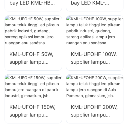
bay LED KML-HB52
bay LED KML-
100W pikeun
UFOHA 100W
rohangan jero
pikeun rohangan
ruangan sapertos
jero ruangan
gedong pabrik
sapertos gedong
Industri sareng
pabrik Industri
gudang.
sareng gudang.
KML-UFOHF 50W,
KML-UFOHF 100W,
supplier lampu
supplier lampu
teluk tinggi led
teluk tinggi led
pikeun pabrik
pikeun pabrik
industri, gudang,
industri, gudang,
sareng aplikasi
sareng aplikasi
lampu jero ruangan
lampu jero ruangan
KML-UFOHF 150W,
KML-UFOHF 200W,
anu sanésna.
anu sanésna.
supplier lampu
supplier lampu
teluk tinggi led
teluk tinggi led