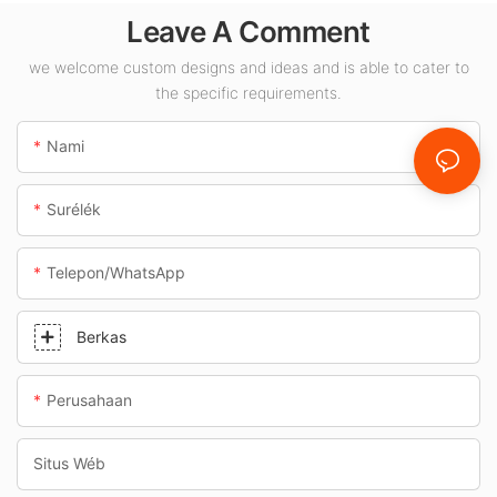
rohangan jero
Leave A Comment
ruangan sapertos
pom bensin sareng
we welcome custom designs and ideas and is able to cater to
the specific requirements.
jalan bawah tanah.
Nami
Surélék
Telepon/whatsApp
Berkas
Perusahaan
Situs Wéb