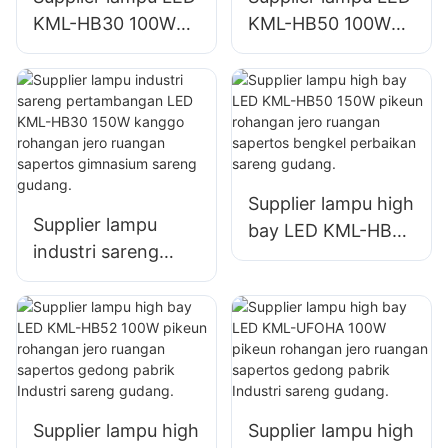
KML-HB30 100W
KML-HB50 100W
pikeun lampu di
pikeun lampu di
jero ruangan di
jero ruangan di
pabrik, gudang, jsb.
pabrik, gudang, jsb.
Supplier lampu high
Supplier lampu
bay LED KML-HB50
industri sareng
150W pikeun
pertambangan LED
rohangan jero
KML-HB30 150W
ruangan sapertos
kanggo rohangan
bengkel perbaikan
jero ruangan
sareng gudang.
sapertos
gimnasium sareng
Supplier lampu high
Supplier lampu high
gudang.