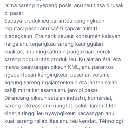
jalma sareng nyepeng posisi anu teu tiasa dirusak
di pasar.
Sadaya produk ieu parantos kéngingkeun
reputasi pasar anu saé ti saprak mimiti
diadegkeun. Éta narik seueur konsumén kalayan
harga anu terjangkau sareng kaunggulan
kualitas, anu ningkatkeun pangakuan mérek
sareng popularitas produk ieu. Ku alatan éta, éta
mawa kauntungan pikeun KML, anu parantos
ngabantosan kéngingkeun pesenan volume
ageung sareng ngajantenkeun éta janten salah
sahiji mitra kerjasama anu jero di pasar.
Dirancang pikeun setélan industri, komérsial,
sareng rékréasi anu nungtut, solusi lampu LED
kinerja tinggi ieu nyayogikeun kacaangan anu
kuat sareng reliabilitas anu teu kendat. Téhnologi