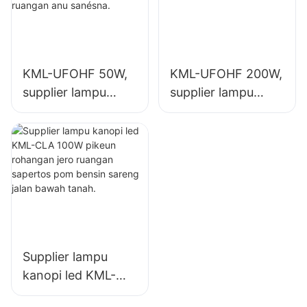
lampu jero ruangan
gimnasium, jsb.
anu sanésna.
KML-UFOHF 50W,
KML-UFOHF 200W,
supplier lampu
supplier lampu
teluk tinggi led
teluk tinggi led
pikeun pabrik
pikeun lampu jero
industri, gudang,
ruangan di Aula
sareng aplikasi
Pameran,
lampu jero ruangan
gimnasium, jsb.
anu sanésna.
Supplier lampu
kanopi led KML-
CLA 100W pikeun