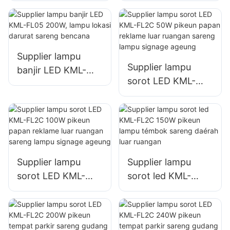
fasad wangunan
lampu tempat
sareng lampu lokasi
parkir sareng
konstruksi
tempat
panyimpenan
Supplier lampu
Supplier lampu
banjir LED KML-
sorot LED KML-
FL05 200W, lampu
FL2C 50W pikeun
lokasi darurat
papan reklame luar
sareng bencana
ruangan sareng
lampu signage
ageung
Supplier lampu
Supplier lampu
sorot LED KML-
sorot led KML-
FL2C 100W pikeun
FL2C 150W pikeun
papan reklame luar
lampu témbok
ruangan sareng
sareng daérah luar