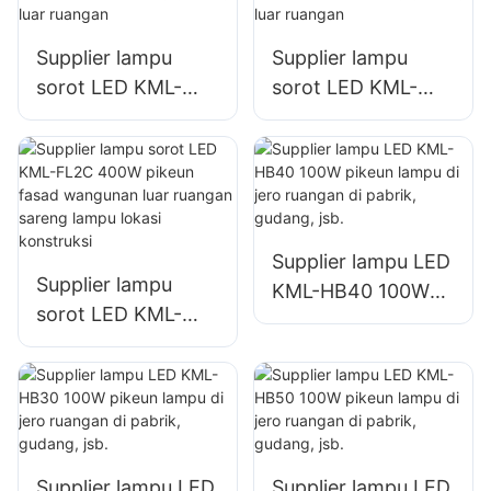
lampu signage
ruangan
ageung
Supplier lampu
Supplier lampu
sorot LED KML-
sorot LED KML-
FL2C 200W pikeun
FL2C 240W pikeun
tempat parkir
tempat parkir
sareng gudang luar
sareng gudang luar
ruangan
ruangan
Supplier lampu LED
Supplier lampu
KML-HB40 100W
sorot LED KML-
pikeun lampu di
FL2C 400W pikeun
jero ruangan di
fasad wangunan
pabrik, gudang, jsb.
luar ruangan
sareng lampu lokasi
konstruksi
Supplier lampu LED
Supplier lampu LED