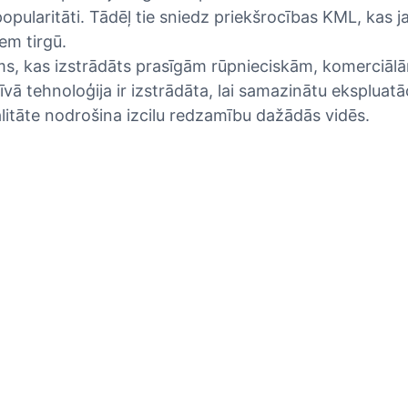
pularitāti. Tādēļ tie sniedz priekšrocības KML, kas ja
em tirgū.
ms, kas izstrādāts prasīgām rūpnieciskām, komerciāl
ā tehnoloģija ir izstrādāta, lai samazinātu ekspluatā
itāte nodrošina izcilu redzamību dažādās vidēs.