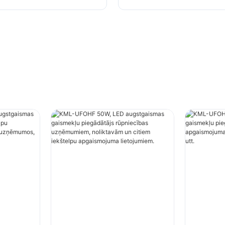
em, noliktavām un
apgaismojumam rūpnie
kštelpu apgaismojuma
uzņēmumos, sporta zāl
em.