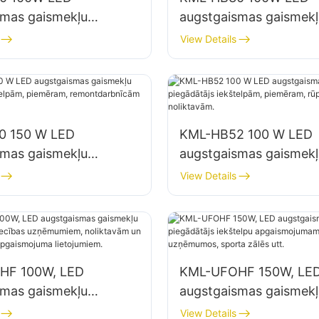
smas gaismekļu
augstgaismas gaismekļ
js iekštelpu
piegādātājs iekštelpu
View Details
jumam rūpnīcās,
apgaismojumam rūpnīc
 utt.
noliktavās utt.
0 150 W LED
KML-HB52 100 W LED
smas gaismekļu
augstgaismas gaismekļ
js iekštelpām,
piegādātājs iekštelpām
View Details
, remontdarbnīcām un
piemēram, rūpnīcu ēk
m.
noliktavām.
HF 100W, LED
KML-UFOHF 150W, LE
smas gaismekļu
augstgaismas gaismekļ
js rūpniecības
piegādātājs iekštelpu
View Details