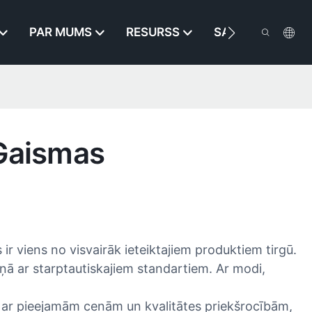
PAR MUMS
RESURSS
SAZINIETIES AR
 Gaismas
r viens no visvairāk ieteiktajiem produktiem tirgū.
ņā ar starptautiskajiem standartiem. Ar modi,
entu ar pieejamām cenām un kvalitātes priekšrocībām,