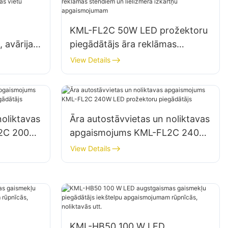
KML-FL2C 50W LED prožektoru
 avārijas
piegādātājs āra reklāmas
vidēšanas
stendiem un lielizmēra izkārtņu
View Details
apgaismojumam
noliktavas
Āra autostāvvietas un noliktavas
L2C 200W
apgaismojums KML-FL2C 240W
ātājs
LED prožektoru piegādātājs
View Details
KML-HB50 100 W LED