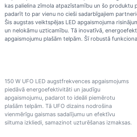
kas palielina zīmola atpazīstamību un šo produktu po
padarīt to par vienu no cieši sadarbīgajiem partneri
Šis augstas veiktspējas LED apgaismojuma risināju
un nelokāmu uzticamību. Tā inovatīvā, energoefektīv
apgaismojumu plašām telpām. Šī robustā funkcional
150 W UFO LED augstfrekvences apgaismojums
piedāvā energoefektivitāti un jaudīgu
apgaismojumu, padarot to ideāli piemērotu
plašām telpām. Tā UFO dizains nodrošina
vienmērīgu gaismas sadalījumu un efektīvu
siltuma izkliedi, samazinot uzturēšanas izmaksas.