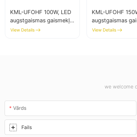
KML-UFOHF 100W, LED
KML-UFOHF 150W
augstgaismas gaismekļu
augstgaismas ga
piegādātājs rūpniecības
piegādātājs iekšt
View Details
View Details
uzņēmumiem,
apgaismojumam
noliktavām un citiem
rūpniecības uzņ
iekštelpu apgaismojuma
sporta zālēs utt.
lietojumiem.
we welcome cu
Vārds
Fails