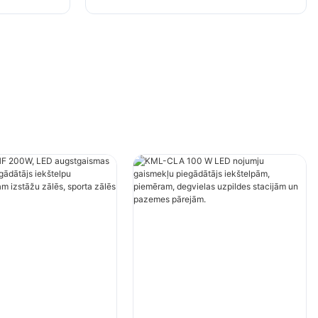
cības
apgaismojumam izstāžu zālēs,
ēs utt.
sporta zālēs utt.