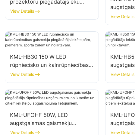
prožektoru piegādātājs ēku
augstgai
fasāžu un būvlaukumu
View Details
piegādātā
View Details
apgaismojumam
apgaismo
noliktavās
KML-HB30 150 W LED
KML-HB5
rūpniecisko un kalnrūpniecības
augstgai
gaismekļu piegādātājs
piegādātā
View Details
View Details
iekštelpām, piemēram, sporta
piemēram
zālēm un noliktavām.
noliktavā
KML-UFOHF 50W, LED
KML-UFO
augstgaismas gaismekļu
augstgai
piegādātājs rūpniecības
piegādātā
View Details
View Details