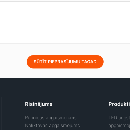
SŪTĪT PIEPRASĪJUMU TAGAD
Risinājums
Produkti
Rūpnīcas apgaismojums
LED augst
Noliktavas apgaismojums
apgaismo