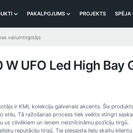
UKTI
PAKALPOJUMS
PROJEKTS
SPĒJA
as vairumtirgotājs
50 W UFO Led High Bay
s ir KML kolekciju galvenais akcents. Šis produkts i
stilu. Tā ražošanas process tiek veikts stingri saska
du uz cilvēkiem un ieņem neiznīcināmu pozīciju tirgū.
elisku reputāciju tirgū. Tie piesaista lielu skaitu kli