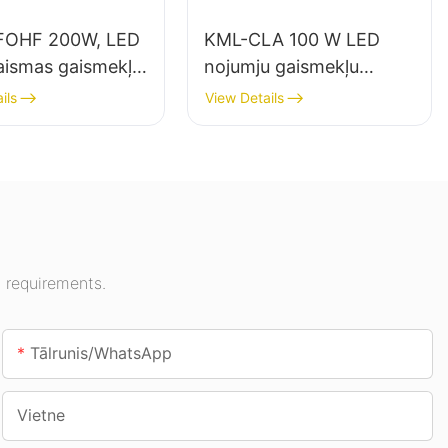
FOHF 200W, LED
KML-CLA 100 W LED
aismas gaismekļu
nojumju gaismekļu
tājs iekštelpu
piegādātājs iekštelpām,
ils
View Details
mojumam izstāžu
piemēram, degvielas
sporta zālēs utt.
uzpildes stacijām un
pazemes pārejām.
 requirements.
Tālrunis/WhatsApp
Vietne