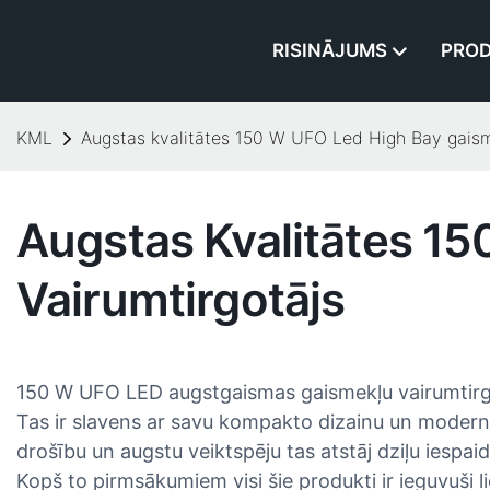
RISINĀJUMS
PROD
KML
Augstas kvalitātes 150 W UFO Led High Bay gaism
Augstas Kvalitātes 1
Vairumtirgotājs
150 W UFO LED augstgaismas gaismekļu vairumtirgotāj
Tas ir slavens ar savu kompakto dizainu un moderno 
drošību un augstu veiktspēju tas atstāj dziļu iespai
Kopš to pirmsākumiem visi šie produkti ir ieguvuši li