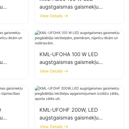
u
augstgaismas gaismekļu
piegādātājs iekštelpu
View Details
ās,
apgaismojumam rūpnīcās,
noliktavās utt.
KML-UFOHA 100 W LED
u
augstgaismas gaismekļu
,
piegādātājs iekštelpām,
View Details
ām un
piemēram, rūpnīcu ēkām un
noliktavām.
D
KML-UFOHF 200W, LED
u
augstgaismas gaismekļu
piegādātājs iekštelpu
View Details