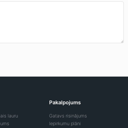
Pakalpojums
ais lauru
Gatavs risinājums
jums
Iepirkumu plāni