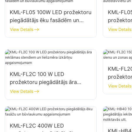
KML-FL05 100W LED prožektoru
KML-FL05
piegādātājs ēku fasādēm un
prožektor
būvlaukumu apgaismojumam
autostāvv
View Details
View Details
apgaism
KML-FL2
KML-FL2C 100 W LED
prožektor
prožektoru piegādātājs āra
un zonas
View Details
reklāmas stendiem un lielizmēra
View Details
izkārtņu apgaismojumam
KML-FL2C 400W LED
KML-HB4