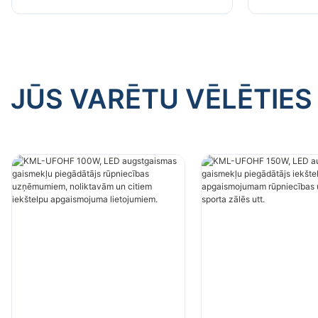
uzņēmumiem, noliktavām un
uzņēmumi
citiem iekštelpu apgaismojuma
citiem ie
lietojumiem.
lietojumi
JŪS VARĒTU VĒLĒTIES