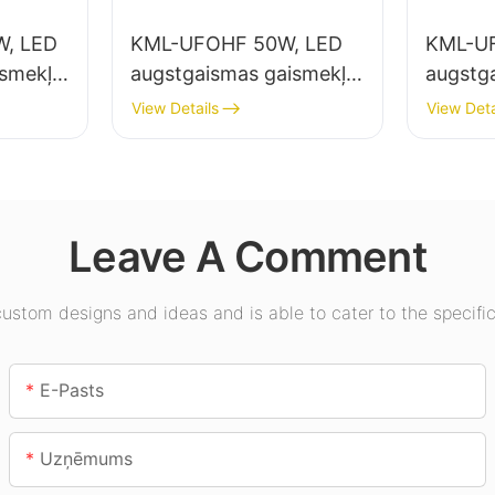
, LED
KML-UFOHF 50W, LED
KML-U
ismekļu
augstgaismas gaismekļu
augstg
elpu
piegādātājs rūpniecības
piegādā
View Details
View Deta
uzņēmumiem,
apgais
ēmumos,
noliktavām un citiem
zālēs, 
iekštelpu apgaismojuma
lietojumiem.
Leave A Comment
stom designs and ideas and is able to cater to the specific
E-Pasts
Uzņēmums