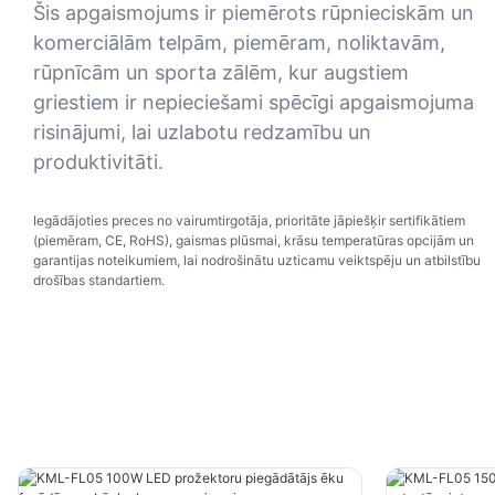
Šis apgaismojums ir piemērots rūpnieciskām un
komerciālām telpām, piemēram, noliktavām,
rūpnīcām un sporta zālēm, kur augstiem
griestiem ir nepieciešami spēcīgi apgaismojuma
risinājumi, lai uzlabotu redzamību un
produktivitāti.
Iegādājoties preces no vairumtirgotāja, prioritāte jāpiešķir sertifikātiem
(piemēram, CE, RoHS), gaismas plūsmai, krāsu temperatūras opcijām un
garantijas noteikumiem, lai nodrošinātu uzticamu veiktspēju un atbilstību
drošības standartiem.