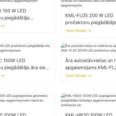
 150 W LED
KML-FL05 200 W LED
u piegādātājs
prožektoru piegādātājs,
ietu un noliktavu
un katastrofu seku lik
View Details
ojumam
vietu apgaismojums
C 150W LED
Āra autostāvvietas un 
u piegādātājs āra sienu
apgaismojums KML-F
 apgaismojumam
LED prožektoru piegād
View Details
0 100W LED
KML-HB30 100W LED