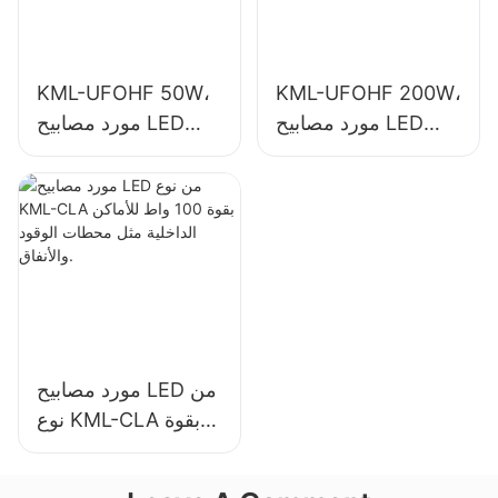
KML-UFOHF 50W،
KML-UFOHF 200W،
مورد مصابيح LED
مورد مصابيح LED
عالية الإضاءة للإضاءة
عالية الإضاءة للمصانع
الداخلية في قاعات
الصناعية والمستودعات
المعارض والصالات
وتطبيقات الإضاءة
الرياضية وما إلى ذلك.
الداخلية الأخرى.
مورد مصابيح LED من
نوع KML-CLA بقوة
100 واط للأماكن
الداخلية مثل محطات