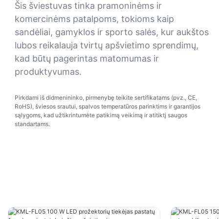
Šis šviestuvas tinka pramoninėms ir
komercinėms patalpoms, tokioms kaip
sandėliai, gamyklos ir sporto salės, kur aukštos
lubos reikalauja tvirtų apšvietimo sprendimų,
kad būtų pagerintas matomumas ir
produktyvumas.
Pirkdami iš didmenininko, pirmenybę teikite sertifikatams (pvz., CE,
RoHS), šviesos srautui, spalvos temperatūros parinktims ir garantijos
sąlygoms, kad užtikrintumėte patikimą veikimą ir atitiktį saugos
standartams.