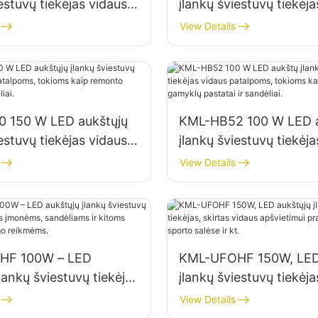
estuvų tiekėjas vidaus
įlankų šviestuvų tiekėja
pšvietimui gamyklose,
patalpų apšvietimui ga
View Details
e ir kt.
sandėliuose ir kt.
 150 W LED aukštųjų
KML-HB52 100 W LED 
estuvų tiekėjas vidaus
įlankų šviestuvų tiekėja
, tokioms kaip
patalpoms, tokioms ka
View Details
irbtuvės ir sandėliai.
pramoniniai gamyklų pas
sandėliai.
HF 100W – LED
KML-UFOHF 150W, LED
lankų šviestuvų tiekėjas
įlankų šviestuvų tiekėja
 įmonėms, sandėliams
vidaus apšvietimui pr
View Details
 patalpų apšvietimo
įmonėse, sporto salėse 