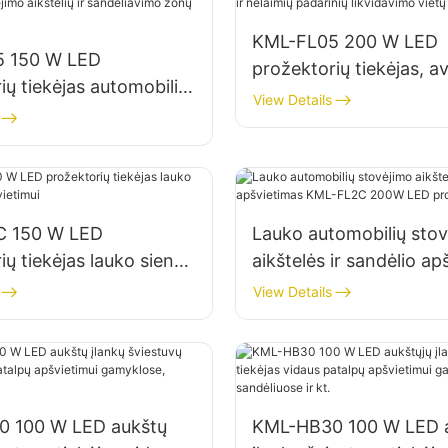
KML-FL05 200 W LED
 150 W LED
prožektorių tiekėjas, ava
ių tiekėjas automobilių
nelaimių padarinių likv
View Details
aikštelių ir
vietų apšvietimas
imo zonų apšvietimui
C 150 W LED
Lauko automobilių sto
ių tiekėjas lauko sienų
aikštelės ir sandėlio ap
pšvietimui
KML-FL2C 200W LED
View Details
prožektorių tiekėjas
 100 W LED aukštų
KML-HB30 100 W LED a