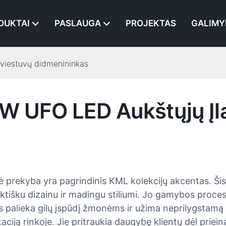
DUKTAI
PASLAUGA
PROJEKTAS
GALIMY
viestuvų didmenininkas
W UFO LED Aukštųjų Įl
 prekyba yra pagrindinis KML kolekcijų akcentas. Šis
tišku dizainu ir madingu stiliumi. Jo gamybos proces
 palieka gilų įspūdį žmonėms ir užima neprilygstamą p
taciją rinkoje. Jie pritraukia daugybę klientų dėl pri