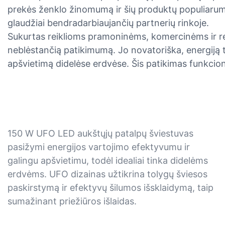
prekės ženklo žinomumą ir šių produktų populiarumą. 
glaudžiai bendradarbiaujančių partnerių rinkoje.
Sukurtas reiklioms pramoninėms, komercinėms ir re
neblėstančią patikimumą. Jo novatoriška, energiją t
apšvietimą didelėse erdvėse. Šis patikimas funkcio
150 W UFO LED aukštųjų patalpų šviestuvas
pasižymi energijos vartojimo efektyvumu ir
galingu apšvietimu, todėl idealiai tinka didelėms
erdvėms. UFO dizainas užtikrina tolygų šviesos
paskirstymą ir efektyvų šilumos išsklaidymą, taip
sumažinant priežiūros išlaidas.