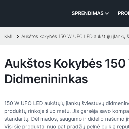
SPRENDIMAS
PRO
KML
Aukštos kokybės 150 W UFO LED aukštųjų įlankų š
Aukštos Kokybės 150 
Didmenininkas
150 W UFO LED aukštųjų įlankų šviestuvų didmeninė
produktų rinkoje šiuo metu. Jis garsėja savo kompak
standartų. Dėl mados, saugumo ir didelio našumo jis
Visi šie produktai nuo pat pradžių pelnė puikią repu