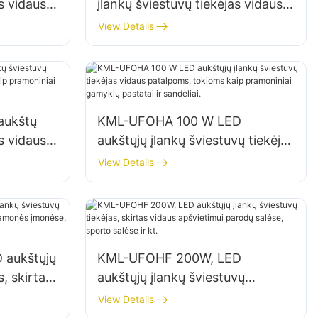
s vidaus
įlankų šviestuvų tiekėjas vidaus
myklose,
patalpų apšvietimui gamyklose,
View Details
sandėliuose ir kt.
aukštų
KML-UFOHA 100 W LED
s vidaus
aukštųjų įlankų šviestuvų tiekėjas
ip
vidaus patalpoms, tokioms kaip
View Details
tatai ir
pramoniniai gamyklų pastatai ir
sandėliai.
 aukštųjų
KML-UFOHF 200W, LED
s, skirtas
aukštųjų įlankų šviestuvų
amonės
tiekėjas, skirtas vidaus
View Details
ir kt.
apšvietimui parodų salėse,