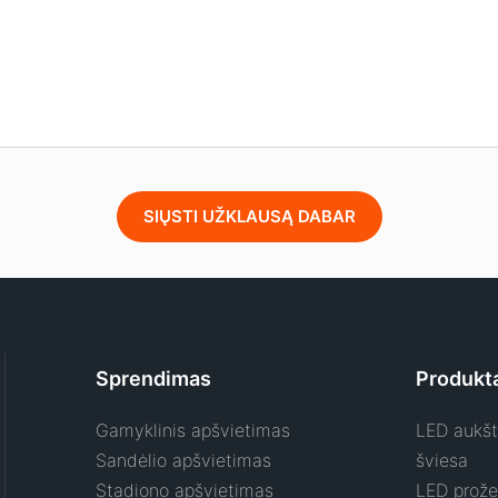
SIŲSTI UŽKLAUSĄ DABAR
Sprendimas
Produkt
Gamyklinis apšvietimas
LED aukšt
Sandėlio apšvietimas
šviesa
Stadiono apšvietimas
LED prože