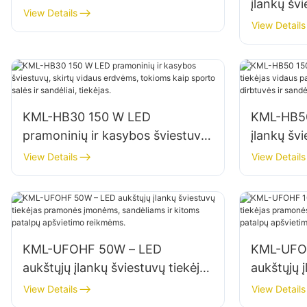
įlankų švi
pastatų fasadams ir statybviečių
View Details
patalpų a
View Details
apšvietimui
sandėliuos
KML-HB30 150 W LED
KML-HB50
pramoninių ir kasybos šviestuvų,
įlankų švi
skirtų vidaus erdvėms, tokioms
patalpoms
View Details
View Details
kaip sporto salės ir sandėliai,
remonto d
tiekėjas.
KML-UFOHF 50W – LED
KML-UFO
aukštųjų įlankų šviestuvų tiekėjas
aukštųjų į
pramonės įmonėms, sandėliams
pramonės
View Details
View Details
ir kitoms patalpų apšvietimo
ir kitoms