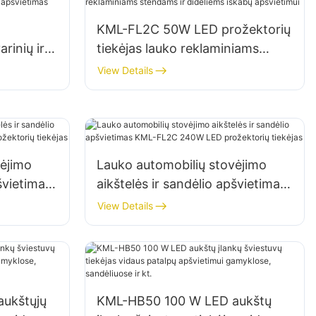
KML-FL2C 50W LED prožektorių
rinių ir
tiekėjas lauko reklaminiams
idavimo
stendams ir dideliems iškabų
View Details
apšvietimui
vėjimo
Lauko automobilių stovėjimo
švietimas
aikštelės ir sandėlio apšvietimas
KML-FL2C 240W LED
View Details
prožektorių tiekėjas
ukštųjų
KML-HB50 100 W LED aukštų