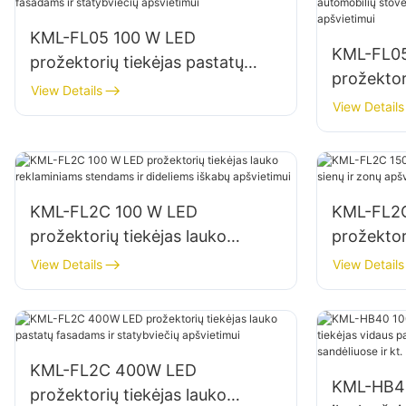
KML-FL05 100 W LED
KML-FL05
prožektorių tiekėjas pastatų
prožektor
fasadams ir statybviečių
View Details
stovėjimo 
View Details
apšvietimui
sandėliav
KML-FL2C 100 W LED
KML-FL2
prožektorių tiekėjas lauko
prožektor
reklaminiams stendams ir
ir zonų a
View Details
View Details
dideliems iškabų apšvietimui
KML-FL2C 400W LED
KML-HB40
prožektorių tiekėjas lauko