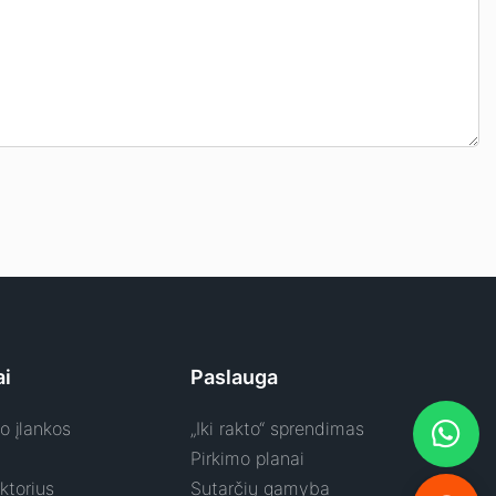
ai
Paslauga
o įlankos
„Iki rakto“ sprendimas
Pirkimo planai
ktorius
Sutarčių gamyba