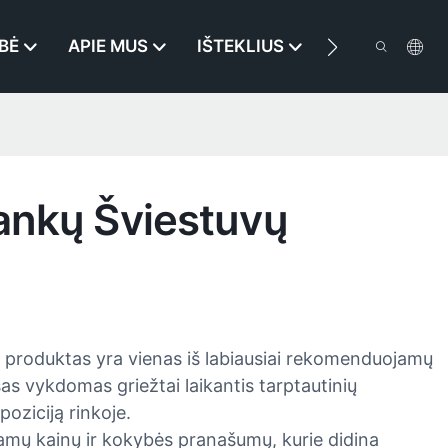
BĖ
APIE MUS
IŠTEKLIUS
SUSISIEKITE
ankų Šviestuvų
 produktas yra vienas iš labiausiai rekomenduojamų
as vykdomas griežtai laikantis tarptautinių
oziciją rinkoje.
einamų kainų ir kokybės pranašumų, kurie didina