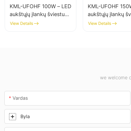
KML-UFOHF 100W – LED
KML-UFOHF 150W
aukštųjų įlankų šviestuvų
aukštųjų įlankų š
tiekėjas pramonės
tiekėjas, skirtas 
View Details
View Details
įmonėms, sandėliams ir
apšvietimui pram
kitoms patalpų
įmonėse, sporto s
apšvietimo reikmėms.
kt.
we welcome cu
Vardas
Byla