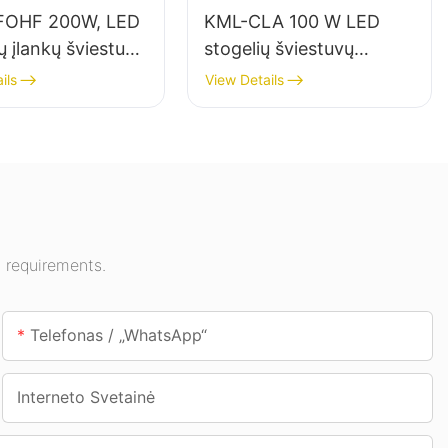
FOHF 200W, LED
KML-CLA 100 W LED
ų įlankų šviestuvų
stogelių šviestuvų
s, skirtas vidaus
tiekėjas vidaus erdvėms,
ils
View Details
imui parodų
tokioms kaip degalinės ir
 sporto salėse ir
požeminės perėjos.
 requirements.
Telefonas / „WhatsApp“
Interneto Svetainė