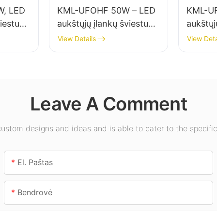
, LED
KML-UFOHF 50W – LED
KML-U
viestuvų
aukštųjų įlankų šviestuvų
aukštųj
vidaus
tiekėjas pramonės
tiekėja
View Details
View Deta
onės
įmonėms, sandėliams ir
apšviet
alėse ir
kitoms patalpų
salėse,
apšvietimo reikmėms.
kt.
Leave A Comment
stom designs and ideas and is able to cater to the specific
El. Paštas
Bendrovė