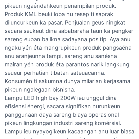
pikeun ngaéndahkeun penampilan produk.
Produk KML beuki loba nu resep ti saprak
diluncurkeun ka pasar. Penjualan geus ningkat
sacara seukeut dina sababaraha taun ka pengker
sareng eupan balikna sadayana positip. Aya anu
ngaku yén éta mangrupikeun produk pangsaéna
anu aranjeunna tampi, sareng anu sanésna
mairan yén produk éta parantos narik langkung
seueur perhatian tibatan sateuacanna.
Konsumén ti sakumna dunya milarian kerjasama
pikeun ngalegaan bisnisna.
Lampu LED high bay 200W ieu unggul dina
efisiensi énergi, sacara signifikan nurunkeun
panggunaan daya sareng biaya operasional
pikeun lingkungan industri sareng komérsial.
Lampu ieu nyayogikeun kacaangan anu luar biasa