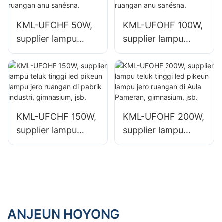
Industri sareng
pabrik Industri
gudang.
sareng gudang.
KML-UFOHF 50W,
KML-UFOHF 100W,
supplier lampu
supplier lampu
teluk tinggi led
teluk tinggi led
pikeun pabrik
pikeun pabrik
industri, gudang,
industri, gudang,
sareng aplikasi
sareng aplikasi
lampu jero ruangan
lampu jero ruangan
KML-UFOHF 150W,
KML-UFOHF 200W,
anu sanésna.
anu sanésna.
supplier lampu
supplier lampu
teluk tinggi led
teluk tinggi led
pikeun lampu jero
pikeun lampu jero
ruangan di pabrik
ruangan di Aula
industri,
Pameran,
gimnasium, jsb.
gimnasium, jsb.
ANJEUN HOYONG