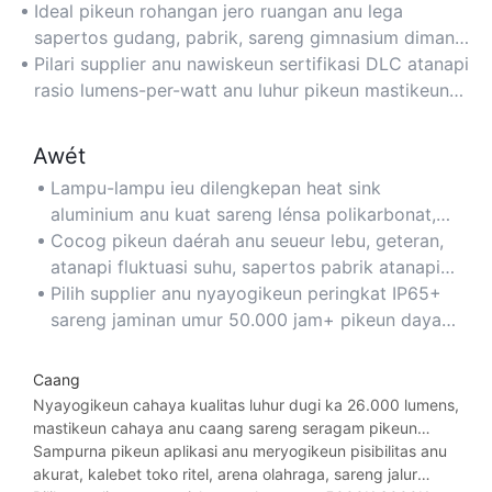
halida logam atanapi fluoresensi tradisional,
Ideal pikeun rohangan jero ruangan anu lega
ngirangan biaya listrik dugi ka 50%.
sapertos gudang, pabrik, sareng gimnasium dimana
efisiensi énergi jangka panjang penting pisan.
Pilari supplier anu nawiskeun sertifikasi DLC atanapi
rasio lumens-per-watt anu luhur pikeun mastikeun
efisiensi énergi anu maksimal.
Awét
Lampu-lampu ieu dilengkepan heat sink
aluminium anu kuat sareng lénsa polikarbonat,
mastikeun umur panjang bahkan dina lingkungan
Cocog pikeun daérah anu seueur lebu, geteran,
industri anu keras.
atanapi fluktuasi suhu, sapertos pabrik atanapi
rohangan kanopi luar ruangan.
Pilih supplier anu nyayogikeun peringkat IP65+
sareng jaminan umur 50.000 jam+ pikeun daya
tahan anu optimal.
Caang
Nyayogikeun cahaya kualitas luhur dugi ka 26.000 lumens,
mastikeun cahaya anu caang sareng seragam pikeun
rohangan anu langit-langitna luhur (20-40 kaki).
Sampurna pikeun aplikasi anu meryogikeun pisibilitas anu
akurat, kalebet toko ritel, arena olahraga, sareng jalur