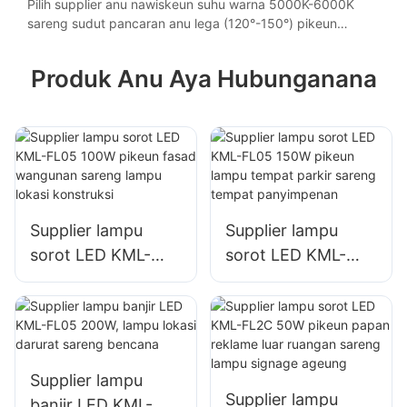
produksi.
Pilih supplier anu nawiskeun suhu warna 5000K-6000K
sareng sudut pancaran anu lega (120°-150°) pikeun
cakupan kacaangan anu optimal.
Produk Anu Aya Hubunganana
Supplier lampu
Supplier lampu
sorot LED KML-
sorot LED KML-
FL05 100W pikeun
FL05 150W pikeun
fasad wangunan
lampu tempat
sareng lampu lokasi
parkir sareng
konstruksi
tempat
panyimpenan
Supplier lampu
Supplier lampu
banjir LED KML-