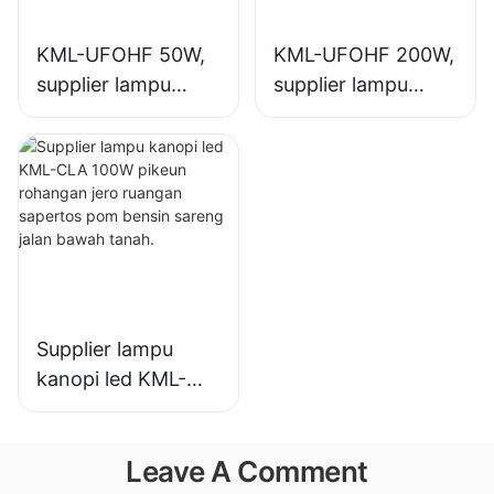
KML-UFOHF 50W,
KML-UFOHF 200W,
supplier lampu
supplier lampu
teluk tinggi led
teluk tinggi led
pikeun pabrik
pikeun lampu jero
industri, gudang,
ruangan di Aula
sareng aplikasi
Pameran,
lampu jero ruangan
gimnasium, jsb.
anu sanésna.
Supplier lampu
kanopi led KML-
CLA 100W pikeun
rohangan jero
Leave A Comment
ruangan sapertos