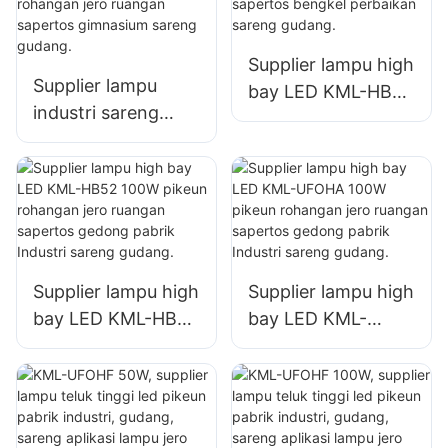
Supplier lampu high
Supplier lampu
bay LED KML-HB50
industri sareng
150W pikeun
pertambangan LED
rohangan jero
KML-HB30 150W
ruangan sapertos
kanggo rohangan
bengkel perbaikan
jero ruangan
sareng gudang.
sapertos
gimnasium sareng
Supplier lampu high
Supplier lampu high
gudang.
bay LED KML-HB52
bay LED KML-
100W pikeun
UFOHA 100W
rohangan jero
pikeun rohangan
ruangan sapertos
jero ruangan
gedong pabrik
sapertos gedong