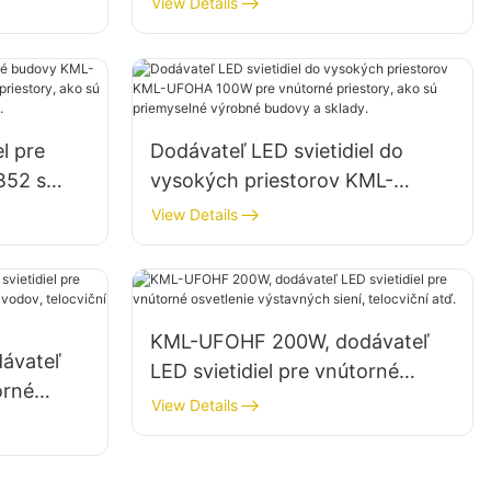
View Details
 skladoch
priestory v továrňach, skladoch
atď.
l pre
Dodávateľ LED svietidiel do
B52 s
vysokých priestorov KML-
útorné
UFOHA 100W pre vnútorné
View Details
yselné
priestory, ako sú priemyselné
dy.
výrobné budovy a sklady.
KML-UFOHF 200W, dodávateľ
ávateľ
LED svietidiel pre vnútorné
orné
osvetlenie výstavných siení,
View Details
ch
telocviční atď.
.