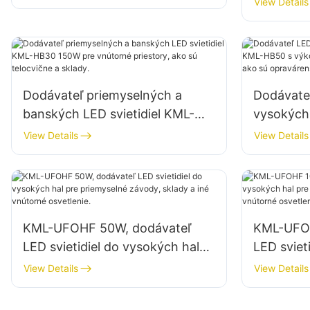
View Details
stavenísk
priestory
atď.
Dodávateľ priemyselných a
Dodávateľ
banských LED svietidiel KML-
vysokých
HB30 150W pre vnútorné
s výkono
View Details
View Details
priestory, ako sú telocvične a
priestory
sklady.
dielne a s
KML-UFOHF 50W, dodávateľ
KML-UFOH
LED svietidiel do vysokých hal
LED sviet
pre priemyselné závody, sklady
pre priem
View Details
View Details
a iné vnútorné osvetlenie.
a iné vnú