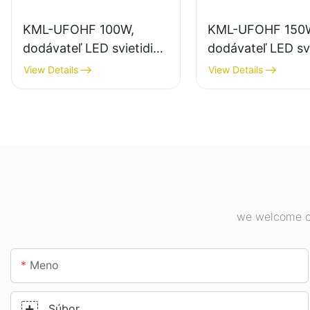
KML-UFOHF 100W,
KML-UFOHF 150
dodávateľ LED svietidiel
dodávateľ LED svi
do vysokých hal pre
pre vnútorné osv
View Details
View Details
priemyselné závody,
priemyselných z
sklady a iné vnútorné
telocviční atď.
osvetlenie.
we welcome cu
Meno
Súbor