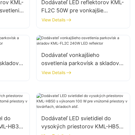
orov KML-
Dodávateľ LED reflektorov KML-
vetlenie
FL2C 50W pre vonkajšie
pomoc pri
billboardy a osvetlenie veľkých
View Details
reklamných nápisov
Dodávateľ vonkajšieho
 skladov
osvetlenia parkovísk a skladov
flektor
KML-FL2C 240W LED reflektor
View Details
el do
Dodávateľ LED svietidiel do
KML-HB30
vysokých priestorov KML-HB50
vnútorné
s výkonom 100 W pre vnútorné