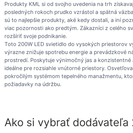
Produkty KML si od svojho uvedenia na trh získavaj
posledných rokoch prudko vzrástol a spätná väzba j
sú to najlepšie produkty, aké kedy dostali, a iní poz
viac pozornosti ako predtým. Zákazníci z celého sv
rozšíriť svoje podnikanie.
Toto 200W LED svietidlo do vysokých priestorov v
výrazne znižuje spotrebu energie a prevádzkové 
prostredí. Poskytuje výnimočný jas a konzistentné a
ideálne pre rozsiahle vnútorné priestory. Osvetľova
pokročilým systémom tepelného manažmentu, ktorý
požiadavky na údržbu.
Ako si vybrať dodávateľa