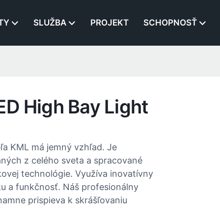
TY
SLUŽBA
PROJEKT
SCHOPNOSŤ
ED High Bay Light
eľa KML má jemný vzhľad. Je
aných z celého sveta a spracované
vej technológie. Využíva inovatívny
ku a funkčnosť. Náš profesionálny
znamne prispieva k skrášľovaniu