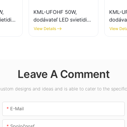
W,
KML-UFOHF 50W,
KML-U
etidiel
dodávateľ LED svietidiel
dodávat
etlenie
do vysokých hal pre
pre vnú
View Details
View Deta
ávodov,
priemyselné závody,
výstavn
sklady a iné vnútorné
telocvi
osvetlenie.
Leave A Comment
stom designs and ideas and is able to cater to the specific
E-Mail
Spoločnosť