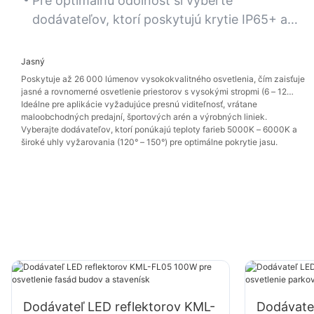
výrobné závody alebo vonkajšie priestory pod
Pre optimálnu odolnosť si vyberte
strechami.
dodávateľov, ktorí poskytujú krytie IP65+ a
záruku životnosti viac ako 50 000 hodín.
Jasný
Poskytuje až 26 000 lúmenov vysokokvalitného osvetlenia, čím zaisťuje
jasné a rovnomerné osvetlenie priestorov s vysokými stropmi (6 – 12
metrov).
Ideálne pre aplikácie vyžadujúce presnú viditeľnosť, vrátane
maloobchodných predajní, športových arén a výrobných liniek.
Vyberajte dodávateľov, ktorí ponúkajú teploty farieb 5000K – 6000K a
široké uhly vyžarovania (120° – 150°) pre optimálne pokrytie jasu.
Dodávateľ LED reflektorov KML-
Dodávate