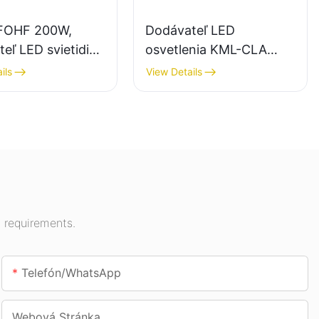
FOHF 200W,
Dodávateľ LED
eľ LED svietidiel
osvetlenia KML-CLA
torné osvetlenie
100W pre vnútorné
ils
View Details
ých siení,
priestory, ako sú
ční atď.
čerpacie stanice a
podchody.
 requirements.
Telefón/whatsApp
Webová Stránka