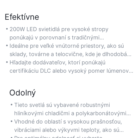
Efektívne
200W LED svietidlá pre vysoké stropy
ponúkajú v porovnaní s tradičnými
halogenidovými alebo žiarivkovými
Ideálne pre veľké vnútorné priestory, ako sú
alternatívami výrazné úspory energie, čím
sklady, továrne a telocvične, kde je dlhodobá
znižujú náklady na elektrinu až o 50 %.
energetická účinnosť kritická.
Hľadajte dodávateľov, ktorí ponúkajú
certifikáciu DLC alebo vysoký pomer lúmenov
na watt, aby ste zabezpečili maximálnu
energetickú účinnosť.
Odolný
Tieto svetlá sú vybavené robustnými
hliníkovými chladičmi a polykarbonátovými
šošovkami, čo zaručuje dlhú životnosť aj v
Vhodné do oblastí s vysokou prašnosťou,
náročných priemyselných prostrediach.
vibráciami alebo výkyvmi teploty, ako sú