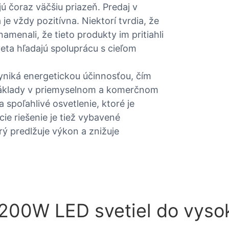
ú čoraz väčšiu priazeň. Predaj v
e vždy pozitívna. Niektorí tvrdia, že
namenali, že tieto produkty im pritiahli
eta hľadajú spoluprácu s cieľom
yniká energetickou účinnosťou, čím
náklady v priemyselnom a komerčnom
 spoľahlivé osvetlenie, ktoré je
cie riešenie je tiež vybavené
 predlžuje výkon a znižuje
 200W LED svetiel do vyso