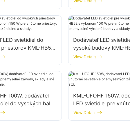
View Details
 v továrňach, skladoch
priestory v továrňach,
atď.
 LED svietidiel do
Dodávateľ LED svietidie
 priestorov KML-HB50
vysoké budovy KML-H
m 150 W pre vnútorné
výkonom 100 W pre vn
View Details
, ako sú opravárenské
priestory, ako sú priem
klady.
výrobné budovy a skla
F 100W, dodávateľ
KML-UFOHF 150W, dod
idiel do vysokých hal
LED svietidiel pre vnút
yselné závody, sklady
osvetlenie priemyselný
View Details
torné osvetlenie.
závodov, telocviční atď