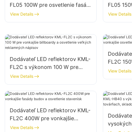
FL05 100W pre osvetlenie fasád
FL05 150
budov a stavenísk
parkovísk
View Details
View Details
priestoro
Dodávate
Dodávateľ LED reflektorov KML-
FL2C 150
FL2C s výkonom 100 W pre
osvetleni
View Details
vonkajšie billboardy a osvetlenie
View Details
veľkých reklamných nápisov
Dodávateľ LED reflektorov KML-
Dodávateľ
FL2C 400W pre vonkajšie
vysokých
fasády budov a osvetlenie
View Details
s výkono