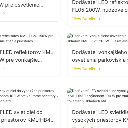
Dodávateľ LED reflekt
W pre osvetlenie
FL05 200W, núdzové os
 a skladovacích
a osvetlenie miest na 
View Details
v
katastrofách
ľ LED reflektorov KML-
Dodávateľ vonkajšieho
W pre vonkajšie
osvetlenia parkovísk a
e stien a priestorov
KML-FL2C 200W LED re
View Details
 LED svietidiel do
Dodávateľ LED svietidi
 priestorov KML-HB40
vysokých priestorov 
m 100 W pre vnútorné
s výkonom 100 W pre 