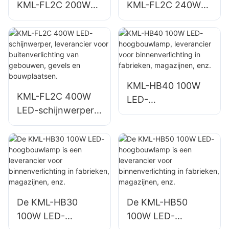
KML-FL2C 200W
KML-FL2C 240W
LED-schijnwerpers
LED-schijnwerpers
voor
voor
buitenparkeerterrei
buitenparkeerterrei
nen en magazijnen.
nen en magazijnen.
KML-HB40 100W
KML-FL2C 400W
LED-
LED-schijnwerper,
hoogbouwlamp,
leverancier voor
leverancier voor
buitenverlichting
binnenverlichting in
van gebouwen,
fabrieken,
gevels en
magazijnen, enz.
bouwplaatsen.
De KML-HB30
De KML-HB50
100W LED-
100W LED-