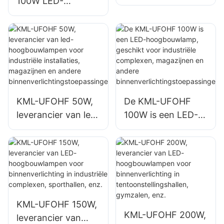
100W LED-
hoogbouwlamp,
hoogbouwlamp is
leverancier voor
een leverancier
binnenruimtes
voor binnenruimtes
zoals industriële
zoals industriële
fabrieksgebouwen
fabrieksgebouwen
en magazijnen.
en magazijnen.
KML-UFOHF 50W,
De KML-UFOHF
leverancier van led-
100W is een LED-
hoogbouwlampen
hoogbouwlamp,
voor industriële
geschikt voor
installaties,
industriële
magazijnen en
complexen,
andere
magazijnen en
binnenverlichtingst
andere
KML-UFOHF 150W,
oepassingen.
binnenverlichtingst
KML-UFOHF 200W,
leverancier van
oepassingen.