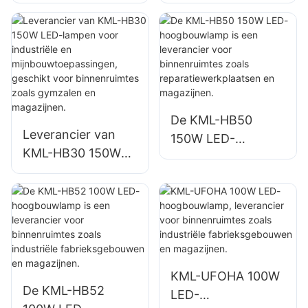
hoogbouwlamp is
hoogbouwlamp is
een leverancier
een leverancier
voor
voor
binnenverlichting in
binnenverlichting in
fabrieken,
fabrieken,
magazijnen, enz.
magazijnen, enz.
De KML-HB50
Leverancier van
150W LED-
KML-HB30 150W
hoogbouwlamp is
LED-lampen voor
een leverancier
industriële en
voor binnenruimtes
mijnbouwtoepassin
zoals
gen, geschikt voor
reparatiewerkplaat
binnenruimtes
sen en magazijnen.
zoals gymzalen en
KML-UFOHA 100W
magazijnen.
De KML-HB52
LED-