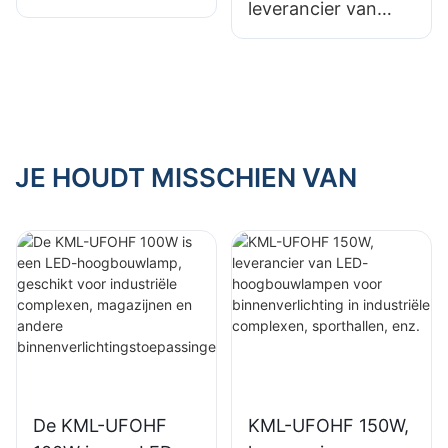
leverancier van
LED-
LED-
hoogbouwlampen
hoogbouwlampen
voor
voor
binnenverlichting in
binnenverlichting in
industriële
tentoonstellingshall
complexen,
en, gymzalen, enz.
JE HOUDT MISSCHIEN VAN
sporthallen, enz.
De KML-UFOHF
KML-UFOHF 150W,