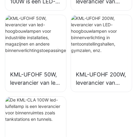
100W is een LED-
leverancier van
hoogbouwlamp,
LED-
geschikt voor
hoogbouwlampen
industriële
voor
complexen,
binnenverlichting in
magazijnen en
industriële
andere
complexen,
binnenverlichtingst
sporthallen, enz.
oepassingen.
KML-UFOHF 50W,
KML-UFOHF 200W,
leverancier van led-
leverancier van
hoogbouwlampen
LED-
voor industriële
hoogbouwlampen
installaties,
voor
magazijnen en
binnenverlichting in
andere
tentoonstellingshall
binnenverlichtingst
en, gymzalen, enz.