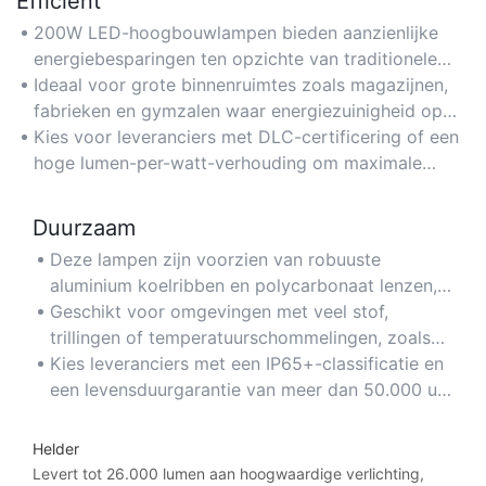
Efficiënt
200W LED-hoogbouwlampen bieden aanzienlijke
energiebesparingen ten opzichte van traditionele
metaalhalogeen- of fluorescentielampen, waardoor
Ideaal voor grote binnenruimtes zoals magazijnen,
de elektriciteitskosten tot wel 50% lager uitvallen.
fabrieken en gymzalen waar energiezuinigheid op
lange termijn cruciaal is.
Kies voor leveranciers met DLC-certificering of een
hoge lumen-per-watt-verhouding om maximale
energie-efficiëntie te garanderen.
Duurzaam
Deze lampen zijn voorzien van robuuste
aluminium koelribben en polycarbonaat lenzen,
wat een lange levensduur garandeert, zelfs in
Geschikt voor omgevingen met veel stof,
zware industriële omgevingen.
trillingen of temperatuurschommelingen, zoals
productiehallen of overdekte buitenruimtes.
Kies leveranciers met een IP65+-classificatie en
een levensduurgarantie van meer dan 50.000 uur
voor optimale duurzaamheid.
Helder
Levert tot 26.000 lumen aan hoogwaardige verlichting,