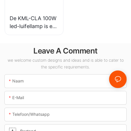
oepassingen.
De KML-CLA 100W
led-luifellamp is een
leverancier voor
binnenruimtes
Leave A Comment
zoals tankstations
en tunnels.
we welcome custom designs and ideas and is able to cater to
the specific requirements.
Naam
E-Mail
Telefoon/whatsapp