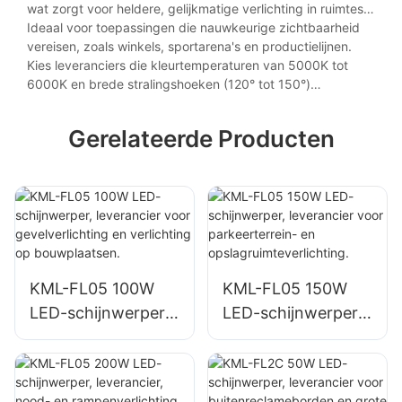
wat zorgt voor heldere, gelijkmatige verlichting in ruimtes
met hoge plafonds (6 tot 12 meter).
Ideaal voor toepassingen die nauwkeurige zichtbaarheid
vereisen, zoals winkels, sportarena's en productielijnen.
Kies leveranciers die kleurtemperaturen van 5000K tot
6000K en brede stralingshoeken (120° tot 150°)
aanbieden voor optimale helderheidsdekking.
Gerelateerde Producten
KML-FL05 100W
KML-FL05 150W
LED-schijnwerper,
LED-schijnwerper,
leverancier voor
leverancier voor
gevelverlichting en
parkeerterrein- en
verlichting op
opslagruimteverlich