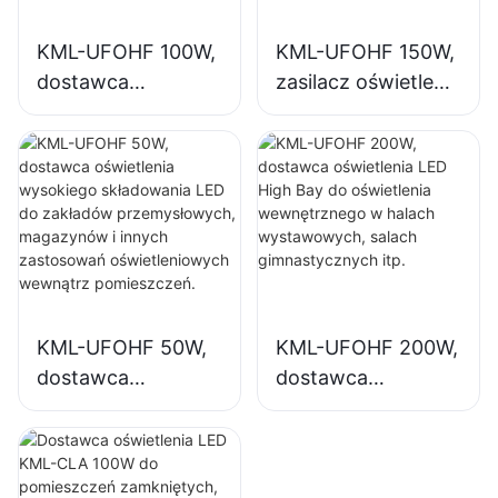
KML-UFOHF 100W,
KML-UFOHF 150W,
dostawca
zasilacz oświetlenia
oświetlenia
LED do
wysokiego
zastosowań
składowania LED
wewnętrznych w
do zakładów
zakładach
przemysłowych,
przemysłowych,
magazynów i
salach
innych zastosowań
gimnastycznych
oświetleniowych
itp.
KML-UFOHF 50W,
KML-UFOHF 200W,
wewnątrz
dostawca
dostawca
pomieszczeń.
oświetlenia
oświetlenia LED
wysokiego
High Bay do
składowania LED
oświetlenia
do zakładów
wewnętrznego w