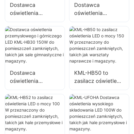
Dostawca
Dostawca
oświetlenia
oświetlenia
wysokiego
wysokiego
składowania LED
składowania LED
KML-HB30 o mocy
KML-HB50 o mocy
100 W do
100 W do
oświetlenia wnętrz
oświetlenia wnętrz
fabryk,
fabryk,
magazynów itp.
magazynów itp.
Dostawca
KML-HB50 to
oświetlenia
zasilacz oświetlenia
przemysłowego i
LED o mocy 150 W
górniczego LED
przeznaczony do
KML-HB30 150W
pomieszczeń
do pomieszczeń
zamkniętych,
zamkniętych,
takich jak
takich jak sale
warsztaty