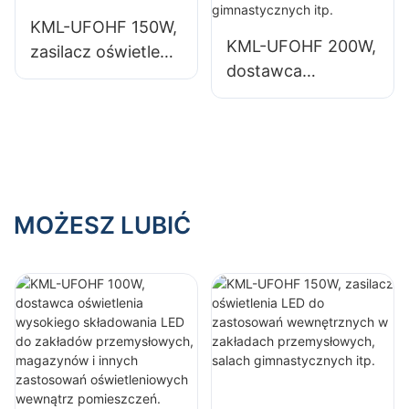
magazynów i
magazynów i
KML-UFOHF 150W,
innych zastosowań
innych zastosowań
KML-UFOHF 200W,
zasilacz oświetlenia
oświetleniowych
oświetleniowych
dostawca
LED do
wewnątrz
wewnątrz
oświetlenia LED
zastosowań
pomieszczeń.
pomieszczeń.
High Bay do
wewnętrznych w
oświetlenia
zakładach
wewnętrznego w
przemysłowych,
halach
salach
wystawowych,
MOŻESZ LUBIĆ
gimnastycznych
salach
itp.
gimnastycznych
itp.