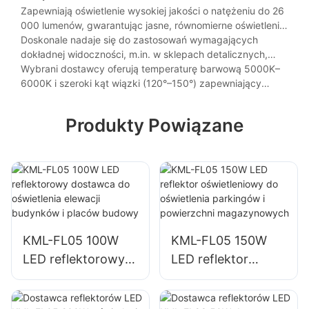
Zapewniają oświetlenie wysokiej jakości o natężeniu do 26
000 lumenów, gwarantując jasne, równomierne oświetlenie
pomieszczeń o wysokich sufitach (20–40 stóp).
Doskonale nadaje się do zastosowań wymagających
dokładnej widoczności, m.in. w sklepach detalicznych,
obiektach sportowych i liniach produkcyjnych.
Wybrani dostawcy oferują temperaturę barwową 5000K–
6000K i szeroki kąt wiązki (120°–150°) zapewniający
optymalne pokrycie jasnością.
Produkty Powiązane
KML-FL05 100W
KML-FL05 150W
LED reflektorowy
LED reflektor
dostawca do
oświetleniowy do
oświetlenia elewacji
oświetlenia