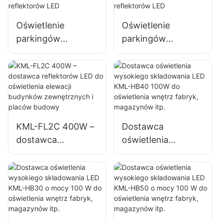
billboardów i
dużych szyldów
Oświetlenie
Oświetlenie
reklamowych
parkingów
parkingów
zewnętrznych i
zewnętrznych i
magazynów KML-
magazynów KML-
FL2C 200W
FL2C 240W
Dostawca
Dostawca
reflektorów LED
reflektorów LED
KML-FL2C 400W –
Dostawca
dostawca
oświetlenia
reflektorów LED do
wysokiego
oświetlenia elewacji
składowania LED
budynków
KML-HB40 100W
zewnętrznych i
do oświetlenia
placów budowy
wnętrz fabryk,
magazynów itp.