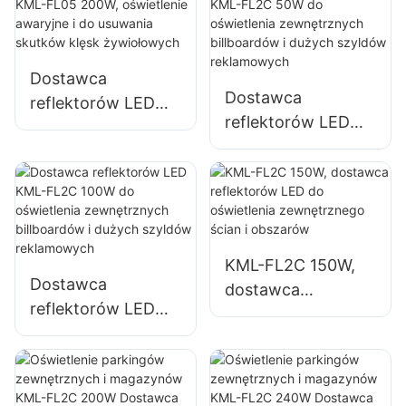
budynków i placów
parkingów i
budowy
powierzchni
magazynowych
Dostawca
Dostawca
reflektorów LED
reflektorów LED
KML-FL05 200W,
KML-FL2C 50W do
oświetlenie
oświetlenia
awaryjne i do
zewnętrznych
usuwania skutków
billboardów i
klęsk żywiołowych
dużych szyldów
KML-FL2C 150W,
reklamowych
Dostawca
dostawca
reflektorów LED
reflektorów LED do
KML-FL2C 100W
oświetlenia
do oświetlenia
zewnętrznego
zewnętrznych
ścian i obszarów