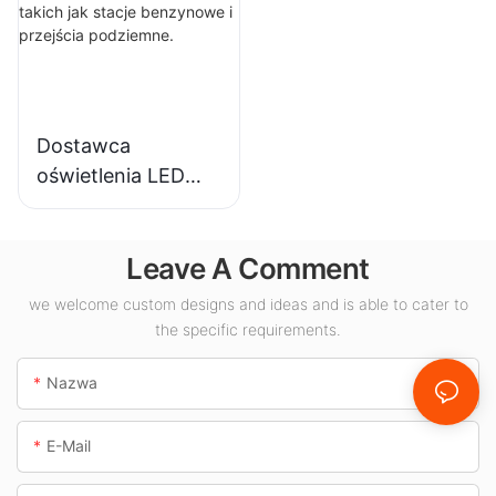
przemysłowych,
halach
magazynów i
wystawowych,
innych zastosowań
salach
oświetleniowych
gimnastycznych
Dostawca
wewnątrz
itp.
oświetlenia LED
pomieszczeń.
KML-CLA 100W do
pomieszczeń
Leave A Comment
zamkniętych,
takich jak stacje
we welcome custom designs and ideas and is able to cater to
benzynowe i
the specific requirements.
przejścia
podziemne.
Nazwa
E-Mail