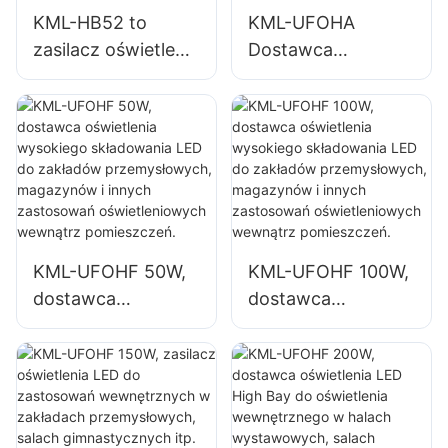
gimnastyczne i
naprawcze i
KML-HB52 to
KML-UFOHA
magazyny.
magazyny.
zasilacz oświetlenia
Dostawca
LED o mocy 100 W
oświetlenia
przeznaczony do
wysokiego
pomieszczeń
składowania LED
zamkniętych,
100W do
takich jak hale
pomieszczeń
przemysłowe i
zamkniętych,
magazyny.
takich jak hale
przemysłowe i
KML-UFOHF 50W,
KML-UFOHF 100W,
magazyny.
dostawca
dostawca
oświetlenia
oświetlenia
wysokiego
wysokiego
składowania LED
składowania LED
do zakładów
do zakładów
przemysłowych,
przemysłowych,