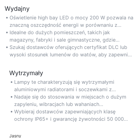
Wydajny
Oświetlenie high bay LED o mocy 200 W pozwala na
znaczną oszczędność energii w porównaniu z
tradycyjnymi lampami metalohalogenkowymi lub
Idealne do dużych pomieszczeń, takich jak
świetlówkami, redukując rachunki za prąd nawet o
magazyny, fabryki i sale gimnastyczne, gdzie
50%.
kluczowa jest długoterminowa efektywność
Szukaj dostawców oferujących certyfikat DLC lub
energetyczna.
wysoki stosunek lumenów do watów, aby zapewnić
maksymalną efektywność energetyczną.
Wytrzymały
Lampy te charakteryzują się wytrzymałymi
aluminiowymi radiatorami i soczewkami z
poliwęglanu, co gwarantuje długowieczność
Nadaje się do stosowania w miejscach o dużym
nawet w trudnych warunkach przemysłowych.
zapyleniu, wibracjach lub wahaniach
temperatury, takich jak zakłady produkcyjne lub
Wybieraj dostawców zapewniających klasę
zadaszenia na zewnątrz.
ochrony IP65+ i gwarancję żywotności 50 000
godzin+, co gwarantuje optymalną trwałość.
Jasny