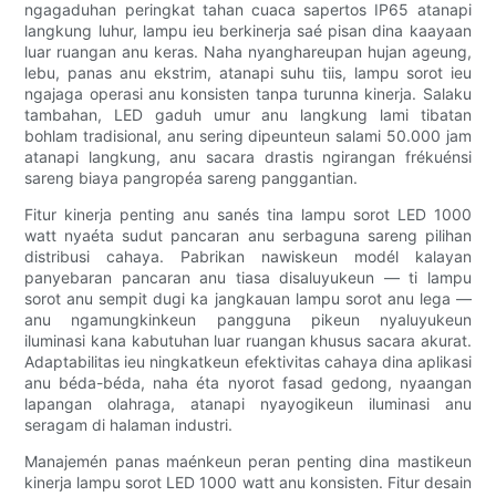
ngagaduhan peringkat tahan cuaca sapertos IP65 atanapi
langkung luhur, lampu ieu berkinerja saé pisan dina kaayaan
luar ruangan anu keras. Naha nyanghareupan hujan ageung,
lebu, panas anu ekstrim, atanapi suhu tiis, lampu sorot ieu
ngajaga operasi anu konsisten tanpa turunna kinerja. Salaku
tambahan, LED gaduh umur anu langkung lami tibatan
bohlam tradisional, anu sering dipeunteun salami 50.000 jam
atanapi langkung, anu sacara drastis ngirangan frékuénsi
sareng biaya pangropéa sareng panggantian.
Fitur kinerja penting anu sanés tina lampu sorot LED 1000
watt nyaéta sudut pancaran anu serbaguna sareng pilihan
distribusi cahaya. Pabrikan nawiskeun modél kalayan
panyebaran pancaran anu tiasa disaluyukeun — ti lampu
sorot anu sempit dugi ka jangkauan lampu sorot anu lega —
anu ngamungkinkeun pangguna pikeun nyaluyukeun
iluminasi kana kabutuhan luar ruangan khusus sacara akurat.
Adaptabilitas ieu ningkatkeun efektivitas cahaya dina aplikasi
anu béda-béda, naha éta nyorot fasad gedong, nyaangan
lapangan olahraga, atanapi nyayogikeun iluminasi anu
seragam di halaman industri.
Manajemén panas maénkeun peran penting dina mastikeun
kinerja lampu sorot LED 1000 watt anu konsisten. Fitur desain