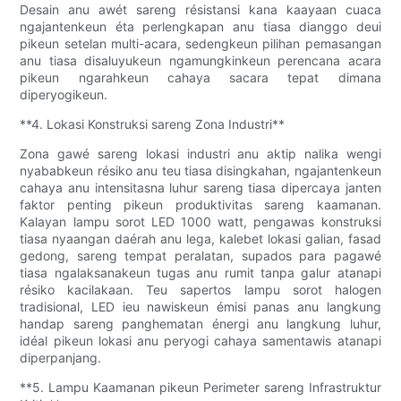
Desain anu awét sareng résistansi kana kaayaan cuaca
ngajantenkeun éta perlengkapan anu tiasa dianggo deui
pikeun setelan multi-acara, sedengkeun pilihan pemasangan
anu tiasa disaluyukeun ngamungkinkeun perencana acara
pikeun ngarahkeun cahaya sacara tepat dimana
diperyogikeun.
**4. Lokasi Konstruksi sareng Zona Industri**
Zona gawé sareng lokasi industri anu aktip nalika wengi
nyababkeun résiko anu teu tiasa disingkahan, ngajantenkeun
cahaya anu intensitasna luhur sareng tiasa dipercaya janten
faktor penting pikeun produktivitas sareng kaamanan.
Kalayan lampu sorot LED 1000 watt, pengawas konstruksi
tiasa nyaangan daérah anu lega, kalebet lokasi galian, fasad
gedong, sareng tempat peralatan, supados para pagawé
tiasa ngalaksanakeun tugas anu rumit tanpa galur atanapi
résiko kacilakaan. Teu sapertos lampu sorot halogen
tradisional, LED ieu nawiskeun émisi panas anu langkung
handap sareng panghematan énergi anu langkung luhur,
idéal pikeun lokasi anu peryogi cahaya samentawis atanapi
diperpanjang.
**5. Lampu Kaamanan pikeun Perimeter sareng Infrastruktur