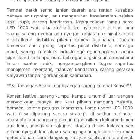
Tempat parkir sering janten daérah anu rentan kusabab
cahaya anu goréng, anu mangaruhan kasalametan pejalan
kaki, supir, sareng kendaraan. Ngagunakeun lampu sorot
LED 1000 watt dina skénario ieu nyiptakeun cahaya anu
caang sareng nyebar anu nyegah kagiatan kriminal sareng
ningkatkeun pisibilitas pikeun kaméra kaamanan. Daérah
komérsial anu ageung sapertos pusat distribusi, dermaga
muat, sareng kompleks industri ogé nguntungkeun sacara
signifikan tina lampu ieu sabab ngamungkinkeun operasi anu
lancar saatos poék, ngagampangkeun tugas sapertos
manajemen inventaris, manuver kendaraan, sareng gerakan
karyawan tanpa ngorbankeun kaamanan.
**3. Rohangan Acara Luar Ruangan sareng Tempat Konsér**
Konsér, festival, sareng kumpul-kumpul umum di luar ruangan
meryogikeun cahaya anu kuat pikeun nampung balaréa,
pamaén, sareng petugas kaamanan. Lampu sorot LED 1000
watt tiasa dipasang sacara strategis di sakitar perimeter
acara atanapi panggung pikeun ngahasilkeun kaluaran lumen
anu luhur, mastikeun sakumna daérah dihias kalayan saé
pikeun nyegah kacilakaan sareng ngamungkinkeun rékaman
pidéo atanapi siaran langsung kalayan kajelasan anu optimal.