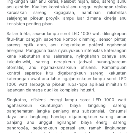
lingkungan luar anu keras, kalebet hujan, lebu, sareng suhu
anu ekstrim. Kualitas konstruksi anu unggul ngirangan résiko
karusakan sareng kagagalan, nambihan reliabilitas
salajengna pikeun proyék lampu luar dimana kinerja anu
konsisten penting pisan.
Salian ti éta, seueur lampu sorot LED 1000 watt dilengkepan
fitur-fitur canggih sapertos kontrol dimming, sensor pinter,
sareng optik arah, anu ningkatkeun poténsi ngahémat
énergina. Pangguna tiasa nyaluyukeun inténsitas katerangan
kana kabutuhan anu saleresna, nyingkahan cahaya anu
kaleuleuwihi, sareng nerapkeun jadwal hurung/pareum
otomatis, anu ngamaksimalkeun efisiensi. Kamampuan
kontrol sapertos kitu digabungkeun sareng kakuatan
katerangan awal anu luhur ngajantenkeun lampu sorot LED
1000 watt serbaguna pikeun rupa-rupa aplikasi mimitian ti
lapangan olahraga dugi ka kompleks industri.
Singkatna, efisiensi énergi lampu sorot LED 1000 watt
ngahasilkeun kauntungan biaya langsung sareng
panghematan jangka panjang anu substansial. Konsumsi
daya anu langkung handap digabungkeun sareng umur
panjang anu unggul ngirangan biaya énergi sareng
pangropéa, sedengkeun operasi anu ramah lingkungan