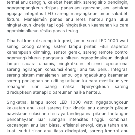
termal anu canggih, kalebet heat sink sareng sirip pendingin,
ngagampangkeun disipasi panas anu gancang, anu antukna
ngajaga integritas LED sareng manjangkeun umur sakabéh
fixture. Manajemén panas anu leres henteu ngan ukur
ningkatkeun kinerja tapi ogé ningkatkeun kaamanan ku cara
ngaminimalkeun résiko panas teuing.
Dina hal kontrol sareng integrasi, lampu sorot LED 1000 watt
sering cocog sareng sistem lampu pinter. Fitur sapertos
kamampuan dimming, sensor gerak, sareng remote control
ngamungkinkeun pangguna pikeun ngaoptimalkeun tingkat
lampu sacara dinamis, ningkatkeun efisiensi operasional
sareng ngirangan konsumsi énergi anu teu perlu. Integrasi
sareng sistem manajemen lampu ogé ngadukung kaamanan
sareng panjagaan anu ditingkatkeun ku cara mastikeun yén
rohangan luar caang nalika diperyogikeun sareng
diredupkeun atanapi dipareuman nalika henteu.
Singkatna, lampu sorot LED 1000 watt ngagabungkeun
kakuatan anu kuat sareng fitur kinerja anu canggih pikeun
nawiskeun solusi anu teu aya tandinganna pikeun tantangan
pencahayaan luar ruangan intensitas tinggi. Kombinasi
kacaangan anu luar biasa, efisiensi énergi, daya tahan anu
kuat, sudut sinar anu tiasa diadaptasi, sareng kontrol anu