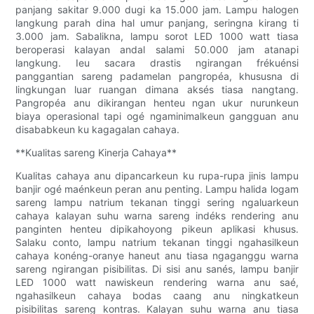
panjang sakitar 9.000 dugi ka 15.000 jam. Lampu halogen
langkung parah dina hal umur panjang, seringna kirang ti
3.000 jam. Sabalikna, lampu sorot LED 1000 watt tiasa
beroperasi kalayan andal salami 50.000 jam atanapi
langkung. Ieu sacara drastis ngirangan frékuénsi
panggantian sareng padamelan pangropéa, khususna di
lingkungan luar ruangan dimana aksés tiasa nangtang.
Pangropéa anu dikirangan henteu ngan ukur nurunkeun
biaya operasional tapi ogé ngaminimalkeun gangguan anu
disababkeun ku kagagalan cahaya.
**Kualitas sareng Kinerja Cahaya**
Kualitas cahaya anu dipancarkeun ku rupa-rupa jinis lampu
banjir ogé maénkeun peran anu penting. Lampu halida logam
sareng lampu natrium tekanan tinggi sering ngaluarkeun
cahaya kalayan suhu warna sareng indéks rendering anu
panginten henteu dipikahoyong pikeun aplikasi khusus.
Salaku conto, lampu natrium tekanan tinggi ngahasilkeun
cahaya konéng-oranye haneut anu tiasa ngaganggu warna
sareng ngirangan pisibilitas. Di sisi anu sanés, lampu banjir
LED 1000 watt nawiskeun rendering warna anu saé,
ngahasilkeun cahaya bodas caang anu ningkatkeun
pisibilitas sareng kontras. Kalayan suhu warna anu tiasa