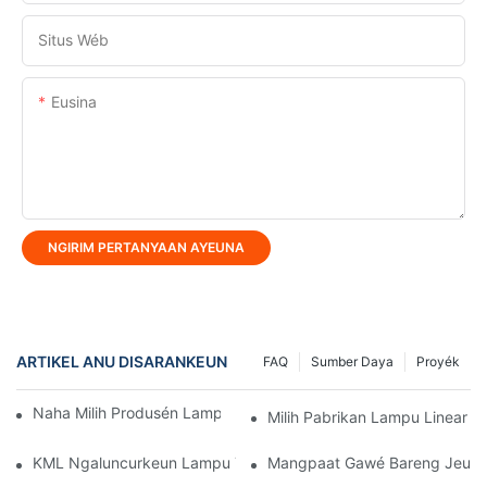
Situs Wéb
Eusina
NGIRIM PERTANYAAN AYEUNA
ARTIKEL ANU DISARANKEUN
FAQ
Sumber Daya
Proyék
Naha Milih Produsén Lampu LED Pikeun Solusi Khusus?
Milih Pabrikan Lampu Linear 
KML Ngaluncurkeun Lampu Teluk Industri HB30, Ningkatkeun Ef
Mangpaat Gawé Bareng Jeung 