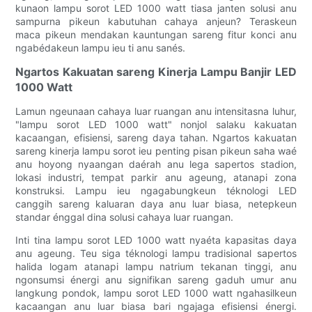
kunaon lampu sorot LED 1000 watt tiasa janten solusi anu
sampurna pikeun kabutuhan cahaya anjeun? Teraskeun
maca pikeun mendakan kauntungan sareng fitur konci anu
ngabédakeun lampu ieu ti anu sanés.
Ngartos Kakuatan sareng Kinerja Lampu Banjir LED
1000 Watt
Lamun ngeunaan cahaya luar ruangan anu intensitasna luhur,
"lampu sorot LED 1000 watt" nonjol salaku kakuatan
kacaangan, efisiensi, sareng daya tahan. Ngartos kakuatan
sareng kinerja lampu sorot ieu penting pisan pikeun saha waé
anu hoyong nyaangan daérah anu lega sapertos stadion,
lokasi industri, tempat parkir anu ageung, atanapi zona
konstruksi. Lampu ieu ngagabungkeun téknologi LED
canggih sareng kaluaran daya anu luar biasa, netepkeun
standar énggal dina solusi cahaya luar ruangan.
Inti tina lampu sorot LED 1000 watt nyaéta kapasitas daya
anu ageung. Teu siga téknologi lampu tradisional sapertos
halida logam atanapi lampu natrium tekanan tinggi, anu
ngonsumsi énergi anu signifikan sareng gaduh umur anu
langkung pondok, lampu sorot LED 1000 watt ngahasilkeun
kacaangan anu luar biasa bari ngajaga efisiensi énergi.