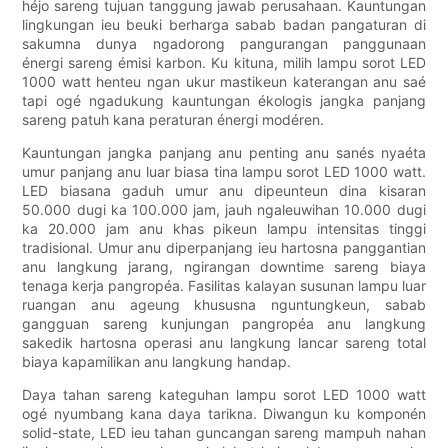
héjo sareng tujuan tanggung jawab perusahaan. Kauntungan
lingkungan ieu beuki berharga sabab badan pangaturan di
sakumna dunya ngadorong pangurangan panggunaan
énergi sareng émisi karbon. Ku kituna, milih lampu sorot LED
1000 watt henteu ngan ukur mastikeun katerangan anu saé
tapi ogé ngadukung kauntungan ékologis jangka panjang
sareng patuh kana peraturan énergi modéren.
Kauntungan jangka panjang anu penting anu sanés nyaéta
umur panjang anu luar biasa tina lampu sorot LED 1000 watt.
LED biasana gaduh umur anu dipeunteun dina kisaran
50.000 dugi ka 100.000 jam, jauh ngaleuwihan 10.000 dugi
ka 20.000 jam anu khas pikeun lampu intensitas tinggi
tradisional. Umur anu diperpanjang ieu hartosna panggantian
anu langkung jarang, ngirangan downtime sareng biaya
tenaga kerja pangropéa. Fasilitas kalayan susunan lampu luar
ruangan anu ageung khususna nguntungkeun, sabab
gangguan sareng kunjungan pangropéa anu langkung
sakedik hartosna operasi anu langkung lancar sareng total
biaya kapamilikan anu langkung handap.
Daya tahan sareng kateguhan lampu sorot LED 1000 watt
ogé nyumbang kana daya tarikna. Diwangun ku komponén
solid-state, LED ieu tahan guncangan sareng mampuh nahan