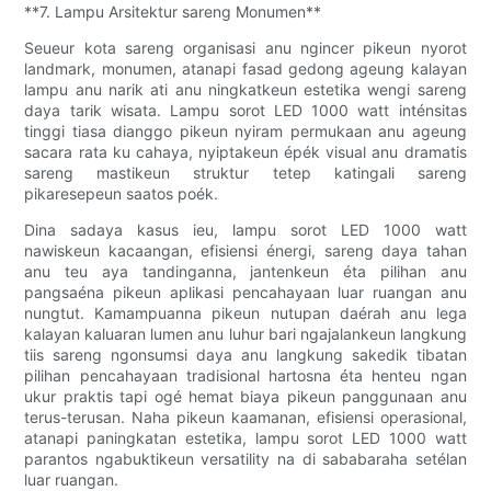
**7. Lampu Arsitektur sareng Monumen**
Seueur kota sareng organisasi anu ngincer pikeun nyorot
landmark, monumen, atanapi fasad gedong ageung kalayan
lampu anu narik ati anu ningkatkeun estetika wengi sareng
daya tarik wisata. Lampu sorot LED 1000 watt inténsitas
tinggi tiasa dianggo pikeun nyiram permukaan anu ageung
sacara rata ku cahaya, nyiptakeun épék visual anu dramatis
sareng mastikeun struktur tetep katingali sareng
pikaresepeun saatos poék.
Dina sadaya kasus ieu, lampu sorot LED 1000 watt
nawiskeun kacaangan, efisiensi énergi, sareng daya tahan
anu teu aya tandinganna, jantenkeun éta pilihan anu
pangsaéna pikeun aplikasi pencahayaan luar ruangan anu
nungtut. Kamampuanna pikeun nutupan daérah anu lega
kalayan kaluaran lumen anu luhur bari ngajalankeun langkung
tiis sareng ngonsumsi daya anu langkung sakedik tibatan
pilihan pencahayaan tradisional hartosna éta henteu ngan
ukur praktis tapi ogé hemat biaya pikeun panggunaan anu
terus-terusan. Naha pikeun kaamanan, efisiensi operasional,
atanapi paningkatan estetika, lampu sorot LED 1000 watt
parantos ngabuktikeun versatility na di sababaraha setélan
luar ruangan.