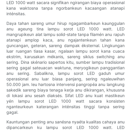
LED 1000 watt sacara signifikan ngirangan biaya operasional
kana waktosna tanpa ngorbankeun kacaangan atanapi
inténsitas.
Daya tahan sareng umur hirup ngagambarkeun kaunggulan
anu ageung tina lampu sorot LED 1000 watt. LED
mangrupikeun alat lampu solid-state tanpa filamén anu rapuh
atanapi amplop kaca, anu ngajantenkeun tahan kana
guncangan, geteran, sareng dampak éksternal. Lingkungan
luar ruangan tiasa kasar, ngalaan lampu sorot kana cuaca
ekstrim, karusakan mékanis, sareng siklus switching anu
sering. Dina skénario sapertos kitu, sumber lampu tradisional
sering gagal sateuacan waktuna, meryogikeun panggantian
anu sering. Sabalikna, lampu sorot LED gaduh umur
operasional anu luar biasa panjang, sering ngaleuwihan
50.000 jam. Ieu hartosna intervensi pangropéa anu langkung
sakedik sareng biaya tenaga kerja anu dikirangan, khususna
di lokasi anu sesah diaksés. Sifat LED anu kuat mastikeun
yén lampu sorot LED 1000 watt sacara konsisten
nganteurkeun katerangan inténsitas tinggi tanpa sering
gagal.
Kauntungan penting anu sanésna nyaéta kualitas cahaya anu
dipancarkeun ku lampu sorot LED 1000 watt. LED