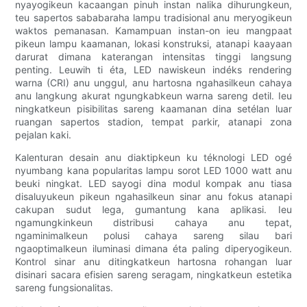
nyayogikeun kacaangan pinuh instan nalika dihurungkeun,
teu sapertos sababaraha lampu tradisional anu meryogikeun
waktos pemanasan. Kamampuan instan-on ieu mangpaat
pikeun lampu kaamanan, lokasi konstruksi, atanapi kaayaan
darurat dimana katerangan intensitas tinggi langsung
penting. Leuwih ti éta, LED nawiskeun indéks rendering
warna (CRI) anu unggul, anu hartosna ngahasilkeun cahaya
anu langkung akurat ngungkabkeun warna sareng detil. Ieu
ningkatkeun pisibilitas sareng kaamanan dina setélan luar
ruangan sapertos stadion, tempat parkir, atanapi zona
pejalan kaki.
Kalenturan desain anu diaktipkeun ku téknologi LED ogé
nyumbang kana popularitas lampu sorot LED 1000 watt anu
beuki ningkat. LED sayogi dina modul kompak anu tiasa
disaluyukeun pikeun ngahasilkeun sinar anu fokus atanapi
cakupan sudut lega, gumantung kana aplikasi. Ieu
ngamungkinkeun distribusi cahaya anu tepat,
ngaminimalkeun polusi cahaya sareng silau bari
ngaoptimalkeun iluminasi dimana éta paling diperyogikeun.
Kontrol sinar anu ditingkatkeun hartosna rohangan luar
disinari sacara efisien sareng seragam, ningkatkeun estetika
sareng fungsionalitas.