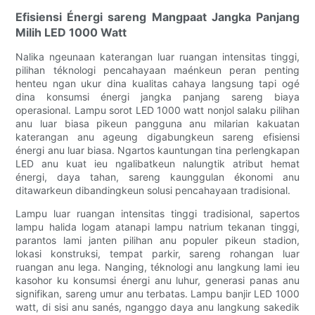
Efisiensi Énergi sareng Mangpaat Jangka Panjang
Milih LED 1000 Watt
Nalika ngeunaan katerangan luar ruangan intensitas tinggi,
pilihan téknologi pencahayaan maénkeun peran penting
henteu ngan ukur dina kualitas cahaya langsung tapi ogé
dina konsumsi énergi jangka panjang sareng biaya
operasional. Lampu sorot LED 1000 watt nonjol salaku pilihan
anu luar biasa pikeun pangguna anu milarian kakuatan
katerangan anu ageung digabungkeun sareng efisiensi
énergi anu luar biasa. Ngartos kauntungan tina perlengkapan
LED anu kuat ieu ngalibatkeun nalungtik atribut hemat
énergi, daya tahan, sareng kaunggulan ékonomi anu
ditawarkeun dibandingkeun solusi pencahayaan tradisional.
Lampu luar ruangan intensitas tinggi tradisional, sapertos
lampu halida logam atanapi lampu natrium tekanan tinggi,
parantos lami janten pilihan anu populer pikeun stadion,
lokasi konstruksi, tempat parkir, sareng rohangan luar
ruangan anu lega. Nanging, téknologi anu langkung lami ieu
kasohor ku konsumsi énergi anu luhur, generasi panas anu
signifikan, sareng umur anu terbatas. Lampu banjir LED 1000
watt, di sisi anu sanés, nganggo daya anu langkung sakedik