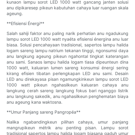
kunaon lampu sorot LED 1000 watt gancang janten solusi
anu dipikaresep pikeun kabutuhan cahaya luar ruangan skala
ageung.
**Efisiensi Énergi**
Salah sahiji faktor anu paling narik perhatian anu ngadukung
lampu sorot LED 1000 watt nyaéta efisiensi énergina anu luar
biasa. Solusi pencahayaan tradisional, sapertos lampu halida
logam sareng lampu natrium tekanan tinggi, ngonsumsi daya
anu langkung ageung pikeun ngahontal tingkat katerangan
anu sami. Sanaos lampu halida logam tiasa dipeunteun dina
1000 watt, kaluaran lumen sareng konsumsi énergi sering
kirang efisien tibatan perlengkapan LED anu sami. Desain
LED anu direkayasa pisan ngamungkinkeun lampu sorot LED
1000 watt pikeun ngahasilkeun kaluaran cahaya anu
langkung cerah sareng langkung fokus bari nganggo listrik
anu langkung sakedik, anu ngahasilkeun penghematan biaya
anu ageung kana waktosna.
**Umur Panjang sareng Pangropéa**
Nalika ngabandingkeun pilihan cahaya, umur panjang
mangrupikeun métrik anu penting pisan. Lampu sorot
tradisional sapertos lampu halida logam biasana gaduh umur