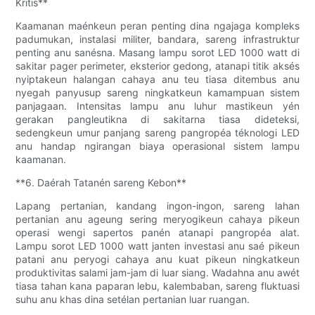
Kritis**
Kaamanan maénkeun peran penting dina ngajaga kompleks
padumukan, instalasi militer, bandara, sareng infrastruktur
penting anu sanésna. Masang lampu sorot LED 1000 watt di
sakitar pager perimeter, eksterior gedong, atanapi titik aksés
nyiptakeun halangan cahaya anu teu tiasa ditembus anu
nyegah panyusup sareng ningkatkeun kamampuan sistem
panjagaan. Intensitas lampu anu luhur mastikeun yén
gerakan pangleutikna di sakitarna tiasa dideteksi,
sedengkeun umur panjang sareng pangropéa téknologi LED
anu handap ngirangan biaya operasional sistem lampu
kaamanan.
**6. Daérah Tatanén sareng Kebon**
Lapang pertanian, kandang ingon-ingon, sareng lahan
pertanian anu ageung sering meryogikeun cahaya pikeun
operasi wengi sapertos panén atanapi pangropéa alat.
Lampu sorot LED 1000 watt janten investasi anu saé pikeun
patani anu peryogi cahaya anu kuat pikeun ningkatkeun
produktivitas salami jam-jam di luar siang. Wadahna anu awét
tiasa tahan kana paparan lebu, kalembaban, sareng fluktuasi
suhu anu khas dina setélan pertanian luar ruangan.