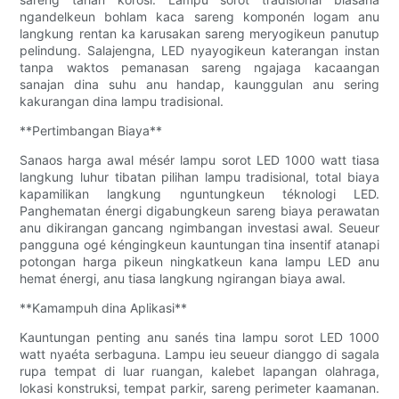
ngandelkeun bohlam kaca sareng komponén logam anu
langkung rentan ka karusakan sareng meryogikeun panutup
pelindung. Salajengna, LED nyayogikeun katerangan instan
tanpa waktos pemanasan sareng ngajaga kacaangan
sanajan dina suhu anu handap, kaunggulan anu sering
kakurangan dina lampu tradisional.
**Pertimbangan Biaya**
Sanaos harga awal mésér lampu sorot LED 1000 watt tiasa
langkung luhur tibatan pilihan lampu tradisional, total biaya
kapamilikan langkung nguntungkeun téknologi LED.
Panghematan énergi digabungkeun sareng biaya perawatan
anu dikirangan gancang ngimbangan investasi awal. Seueur
pangguna ogé kéngingkeun kauntungan tina insentif atanapi
potongan harga pikeun ningkatkeun kana lampu LED anu
hemat énergi, anu tiasa langkung ngirangan biaya awal.
**Kamampuh dina Aplikasi**
Kauntungan penting anu sanés tina lampu sorot LED 1000
watt nyaéta serbaguna. Lampu ieu seueur dianggo di sagala
rupa tempat di luar ruangan, kalebet lapangan olahraga,
lokasi konstruksi, tempat parkir, sareng perimeter kaamanan.