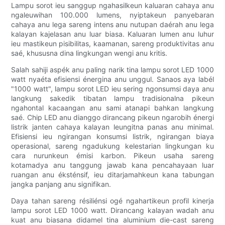
Lampu sorot ieu sanggup ngahasilkeun kaluaran cahaya anu
ngaleuwihan 100.000 lumens, nyiptakeun panyebaran
cahaya anu lega sareng intens anu nutupan daérah anu lega
kalayan kajelasan anu luar biasa. Kaluaran lumen anu luhur
ieu mastikeun pisibilitas, kaamanan, sareng produktivitas anu
saé, khususna dina lingkungan wengi anu kritis.
Salah sahiji aspék anu paling narik tina lampu sorot LED 1000
watt nyaéta efisiensi énergina anu unggul. Sanaos aya labél
"1000 watt", lampu sorot LED ieu sering ngonsumsi daya anu
langkung sakedik tibatan lampu tradisionalna pikeun
ngahontal kacaangan anu sami atanapi bahkan langkung
saé. Chip LED anu dianggo dirancang pikeun ngarobih énergi
listrik janten cahaya kalayan leungitna panas anu minimal.
Efisiensi ieu ngirangan konsumsi listrik, ngirangan biaya
operasional, sareng ngadukung kelestarian lingkungan ku
cara nurunkeun émisi karbon. Pikeun usaha sareng
kotamadya anu tanggung jawab kana pencahayaan luar
ruangan anu éksténsif, ieu ditarjamahkeun kana tabungan
jangka panjang anu signifikan.
Daya tahan sareng résiliénsi ogé ngahartikeun profil kinerja
lampu sorot LED 1000 watt. Dirancang kalayan wadah anu
kuat anu biasana didamel tina aluminium die-cast sareng