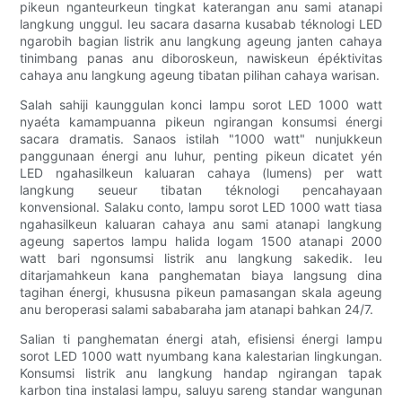
pikeun nganteurkeun tingkat katerangan anu sami atanapi
langkung unggul. Ieu sacara dasarna kusabab téknologi LED
ngarobih bagian listrik anu langkung ageung janten cahaya
tinimbang panas anu diboroskeun, nawiskeun épéktivitas
cahaya anu langkung ageung tibatan pilihan cahaya warisan.
Salah sahiji kaunggulan konci lampu sorot LED 1000 watt
nyaéta kamampuanna pikeun ngirangan konsumsi énergi
sacara dramatis. Sanaos istilah "1000 watt" nunjukkeun
panggunaan énergi anu luhur, penting pikeun dicatet yén
LED ngahasilkeun kaluaran cahaya (lumens) per watt
langkung seueur tibatan téknologi pencahayaan
konvensional. Salaku conto, lampu sorot LED 1000 watt tiasa
ngahasilkeun kaluaran cahaya anu sami atanapi langkung
ageung sapertos lampu halida logam 1500 atanapi 2000
watt bari ngonsumsi listrik anu langkung sakedik. Ieu
ditarjamahkeun kana panghematan biaya langsung dina
tagihan énergi, khususna pikeun pamasangan skala ageung
anu beroperasi salami sababaraha jam atanapi bahkan 24/7.
Salian ti panghematan énergi atah, efisiensi énergi lampu
sorot LED 1000 watt nyumbang kana kalestarian lingkungan.
Konsumsi listrik anu langkung handap ngirangan tapak
karbon tina instalasi lampu, saluyu sareng standar wangunan