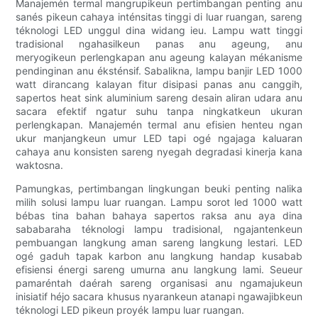
Manajemén termal mangrupikeun pertimbangan penting anu
sanés pikeun cahaya inténsitas tinggi di luar ruangan, sareng
téknologi LED unggul dina widang ieu. Lampu watt tinggi
tradisional ngahasilkeun panas anu ageung, anu
meryogikeun perlengkapan anu ageung kalayan mékanisme
pendinginan anu éksténsif. Sabalikna, lampu banjir LED 1000
watt dirancang kalayan fitur disipasi panas anu canggih,
sapertos heat sink aluminium sareng desain aliran udara anu
sacara efektif ngatur suhu tanpa ningkatkeun ukuran
perlengkapan. Manajemén termal anu efisien henteu ngan
ukur manjangkeun umur LED tapi ogé ngajaga kaluaran
cahaya anu konsisten sareng nyegah degradasi kinerja kana
waktosna.
Pamungkas, pertimbangan lingkungan beuki penting nalika
milih solusi lampu luar ruangan. Lampu sorot led 1000 watt
bébas tina bahan bahaya sapertos raksa anu aya dina
sababaraha téknologi lampu tradisional, ngajantenkeun
pembuangan langkung aman sareng langkung lestari. LED
ogé gaduh tapak karbon anu langkung handap kusabab
efisiensi énergi sareng umurna anu langkung lami. Seueur
pamaréntah daérah sareng organisasi anu ngamajukeun
inisiatif héjo sacara khusus nyarankeun atanapi ngawajibkeun
téknologi LED pikeun proyék lampu luar ruangan.