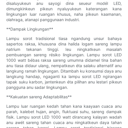
disaluyukeun anu sayogi dina seueur modél LED,
dimungkinkeun pikeun nyaluyukeun katerangan kana
lingkungan luar ruangan khusus, naha pikeun kaamanan,
olahraga, atanapi panggunaan industri.
**Dampak Lingkungan**
Lampu sorot tradisional tiasa ngandung unsur bahaya
sapertos raksa, khususna dina halida logam sareng lampu
natrium tekanan tinggi. Ieu ningkatkeun masalah
pembuangan sareng résiko lingkungan. Lampu sorot LED
1000 watt bébas raksa sareng umumna didamel tina bahan
anu tiasa didaur ulang, nempatkeun éta salaku alternatif anu
langkung ramah lingkungan. Ditambah ku konsumsi daya anu
langkung handap, ngaganti ka lampu sorot LED ngirangan
tapak suku karbon, jantenkeun éta pilihan anu lestari pikeun
pangguna anu sadar lingkungan.
**Kakuatan sareng Adaptabilitas**
Lampu luar ruangan kedah tahan kana kaayaan cuaca anu
parah, kalebet hujan, angin, fluktuasi suhu, sareng dampak
fisik. Lampu sorot LED 1000 watt dirancang kalayan wadah
anu awét sareng tahan cuaca anu ningkatkeun daya tahan
sareng tahan korosi. Lampu sorot tradisional biasana