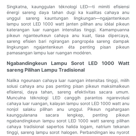
Singkatna, kaunggulan téknologi LED—ti mimiti efisiensi
énergi sareng daya tahan dugi ka kualitas cahaya anu
unggul sareng kauntungan lingkungan—ngajantenkeun
lampu sorot LED 1000 watt janten pilihan anu idéal pikeun
katerangan luar ruangan intensitas tinggi. Kamampuanna
pikeun nganteurkeun cahaya anu kuat, tiasa dipercaya,
sareng efisien bari ngirangan pangropéa sareng dampak
lingkungan ngajantenkeun éta penting pisan pikeun
pamasangan lampu luar ruangan modéren.
Ngabandingkeun Lampu Sorot LED 1000 Watt
sareng Pilihan Lampu Tradisional
Nalika ngeunaan cahaya luar ruangan intensitas tinggi, milih
solusi cahaya anu pas penting pisan pikeun maksimalkeun
efisiensi, daya tahan, sareng efektivitas sacara umum.
Munculna téknologi LED canggih parantos ngarevolusi
cahaya luar ruangan, kalayan lampu sorot LED 1000 watt anu
nonjol salaku pilihan anu unggul. Pikeun ngahargaan
kaunggulanana sacara lengkep, penting pikeun
ngabandingkeun lampu sorot LED 1000 watt sareng pilihan
cahaya tradisional sapertos halida logam, natrium tekanan
tinggi, sareng lampu sorot halogen. Perbandingan ieu nyorot