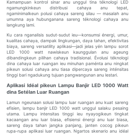
Kamampuan kontrol sinar anu unggul tina téknologi LED
ngamungkinkeun distribusi cahaya anu tepat,
ngaminimalkeun polusi cahaya sareng silau — masalah anu
umumna aya hubunganana sareng téknologi cahaya anu
langkung lami.
Ku cara nganalisis sudut-sudut ieu—konsumsi énergi, umur,
kualitas cahaya, dampak lingkungan, daya tahan, efektivitas
biaya, sareng versatility aplikasi—jadi jelas yén lampu sorot
LED 1000 watt nawiskeun kaunggulan anu ageung
dibandingkeun pilihan cahaya tradisional. Évolusi téknologi
dina cahaya luar ruangan ieu minuhan paménta anu ningkat
pikeun solusi cahaya anu tiasa dipercaya sareng inténsitas
tinggi bari ngadukung tujuan pangwangunan anu lestari.
Aplikasi Idéal pikeun Lampu Banjir LED 1000 Watt
dina Setélan Luar Ruangan
Lamun ngeunaan solusi lampu luar ruangan anu kuat sareng
efisien, lampu banjir LED 1000 watt unggul salaku pesaing
utama. Lampu intensitas tinggi ieu nyayogikeun tingkat
kacaangan anu luar biasa, efisiensi énergi anu luar biasa,
sareng daya tahan jangka panjang, janten cocog pikeun
rupa-rupa aplikasi luar ruangan. Ngartos skenario anu idéal