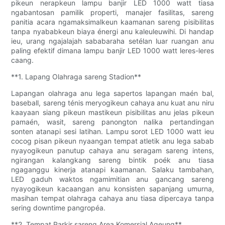
pikeun nerapkeun lampu banjir LED 1000 watt tiasa
ngabantosan pamilik properti, manajer fasilitas, sareng
panitia acara ngamaksimalkeun kaamanan sareng pisibilitas
tanpa nyababkeun biaya énergi anu kaleuleuwihi. Di handap
ieu, urang ngajalajah sababaraha setélan luar ruangan anu
paling efektif dimana lampu banjir LED 1000 watt leres-leres
caang.
**1. Lapang Olahraga sareng Stadion**
Lapangan olahraga anu lega sapertos lapangan maén bal,
baseball, sareng ténis meryogikeun cahaya anu kuat anu niru
kaayaan siang pikeun mastikeun pisibilitas anu jelas pikeun
pamaén, wasit, sareng panongton nalika pertandingan
sonten atanapi sesi latihan. Lampu sorot LED 1000 watt ieu
cocog pisan pikeun nyaangan tempat atletik anu lega sabab
nyayogikeun panutup cahaya anu seragam sareng intens,
ngirangan kalangkang sareng bintik poék anu tiasa
ngaganggu kinerja atanapi kaamanan. Salaku tambahan,
LED gaduh waktos ngamimitian anu gancang sareng
nyayogikeun kacaangan anu konsisten sapanjang umurna,
masihan tempat olahraga cahaya anu tiasa dipercaya tanpa
sering downtime pangropéa.
**2. Tempat Parkir sareng Area Komersial Ageung**