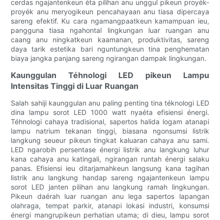
cerdas ngajantenkeun éta pilihan anu unggul pikeun proyék-
proyék anu meryogikeun pencahayaan anu tiasa dipercaya
sareng efektif. Ku cara ngamangpaatkeun kamampuan ieu,
pangguna tiasa ngahontal lingkungan luar ruangan anu
caang anu ningkatkeun kaamanan, produktivitas, sareng
daya tarik estetika bari nguntungkeun tina penghematan
biaya jangka panjang sareng ngirangan dampak lingkungan.
Kaunggulan Téhnologi LED pikeun Lampu
Intensitas Tinggi di Luar Ruangan
Salah sahiji kaunggulan anu paling penting tina téknologi LED
dina lampu sorot LED 1000 watt nyaéta efisiensi énergi.
Téhnologi cahaya tradisional, sapertos halida logam atanapi
lampu natrium tekanan tinggi, biasana ngonsumsi listrik
langkung seueur pikeun tingkat kaluaran cahaya anu sami.
LED ngarobih persentase énergi listrik anu langkung luhur
kana cahaya anu katingali, ngirangan runtah énergi salaku
panas. Efisiensi ieu ditarjamahkeun langsung kana tagihan
listrik anu langkung handap sareng ngajantenkeun lampu
sorot LED janten pilihan anu langkung ramah lingkungan.
Pikeun daérah luar ruangan anu lega sapertos lapangan
olahraga, tempat parkir, atanapi lokasi industri, konsumsi
énergi mangrupikeun perhatian utama; di dieu, lampu sorot