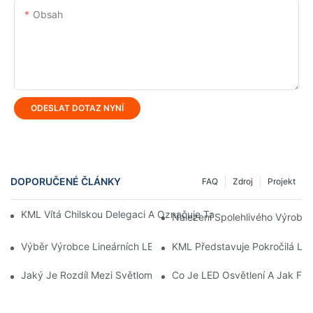
Obsah
ODESLAT DOTAZ NYNÍ
DOPORUČENÉ ČLÁNKY
FAQ
Zdroj
Projekt
KML Vítá Chilskou Delegaci A Označuje Tak Strategickou Expan
Nalezení Spolehlivého Výrobce
Výběr Výrobce Lineárních LED Světel V Číně: Výhody A Nevýh
KML Představuje Pokročilá LED
Jaký Je Rozdíl Mezi Světlometem A LED Tunelovým Světlem?
Co Je LED Osvětlení A Jak Fun