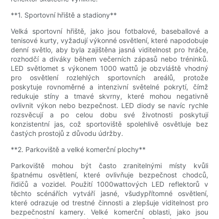
**1. Sportovní hřiště a stadiony**
Velká sportovní hřiště, jako jsou fotbalové, baseballové a
tenisové kurty, vyžadují výkonné osvětlení, které napodobuje
denní světlo, aby byla zajištěna jasná viditelnost pro hráče,
rozhodčí a diváky během večerních zápasů nebo tréninků.
LED světlomet s výkonem 1000 wattů je obzvláště vhodný
pro osvětlení rozlehlých sportovních areálů, protože
poskytuje rovnoměrné a intenzivní světelné pokrytí, čímž
redukuje stíny a tmavé skvrny, které mohou negativně
ovlivnit výkon nebo bezpečnost. LED diody se navíc rychle
rozsvěcují a po celou dobu své životnosti poskytují
konzistentní jas, což sportoviště spolehlivě osvětluje bez
častých prostojů z důvodu údržby.
**2. Parkoviště a velké komerční plochy**
Parkoviště mohou být často zranitelnými místy kvůli
špatnému osvětlení, které ovlivňuje bezpečnost chodců,
řidičů a vozidel. Použití 1000wattových LED reflektorů v
těchto scénářích vytváří jasné, všudypřítomné osvětlení,
které odrazuje od trestné činnosti a zlepšuje viditelnost pro
bezpečnostní kamery. Velké komerční oblasti, jako jsou