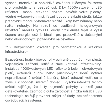
vysoce intenzivní a spolehlivé osvětlení klíčovým faktorem
pro produktivitu a bezpečnost. Díky 1000wattovému LED
reflektoru mohou stavební dozorci osvětlit velké plochy,
včetně výkopových míst, fasád budov a skladů strojů, takže
pracovníci mohou vykonávat složité úkoly bez námahy nebo
rizika nehody. Na rozdíl od tradičních halogenových
reflektorů nabízejí tyto LED diody nižší emise tepla a vyšší
úsporu energie, což je ideální pro pracoviště s dočasnými
nebo dlouhodobými požadavky na osvětlení.
**5. Bezpečnostní osvětlení pro perimetrickou a kritickou
infrastrukturu**
Bezpečnost hraje klíčovou roli v ochraně obytných komplexů,
vojenských zařízení, letišť a další kritické infrastruktury.
Instalace 1000wattových LED reflektorů kolem obvodových
plotů, exteriérů budov nebo přístupových bodů vytváří
neproniknutelné světelné bariéry, které odrazují vetřelce a
zvyšují schopnosti systémů dohledu. Vysoká intenzita těchto
světel zajišťuje, že i ty nejmenší pohyby v okolí jsou
detekovatelné, zatímco dlouhá životnost a nízká údržba LED
technologie snižují provozní režijní náklady bezpečnostních
osvětlovacích systémů.