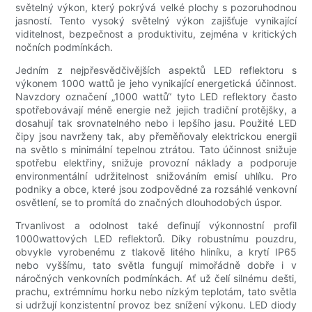
světelný výkon, který pokrývá velké plochy s pozoruhodnou
jasností. Tento vysoký světelný výkon zajišťuje vynikající
viditelnost, bezpečnost a produktivitu, zejména v kritických
nočních podmínkách.
Jedním z nejpřesvědčivějších aspektů LED reflektoru s
výkonem 1000 wattů je jeho vynikající energetická účinnost.
Navzdory označení „1000 wattů“ tyto LED reflektory často
spotřebovávají méně energie než jejich tradiční protějšky, a
dosahují tak srovnatelného nebo i lepšího jasu. Použité LED
čipy jsou navrženy tak, aby přeměňovaly elektrickou energii
na světlo s minimální tepelnou ztrátou. Tato účinnost snižuje
spotřebu elektřiny, snižuje provozní náklady a podporuje
environmentální udržitelnost snižováním emisí uhlíku. Pro
podniky a obce, které jsou zodpovědné za rozsáhlé venkovní
osvětlení, se to promítá do značných dlouhodobých úspor.
Trvanlivost a odolnost také definují výkonnostní profil
1000wattových LED reflektorů. Díky robustnímu pouzdru,
obvykle vyrobenému z tlakově litého hliníku, a krytí IP65
nebo vyššímu, tato světla fungují mimořádně dobře i v
náročných venkovních podmínkách. Ať už čelí silnému dešti,
prachu, extrémnímu horku nebo nízkým teplotám, tato světla
si udržují konzistentní provoz bez snížení výkonu. LED diody