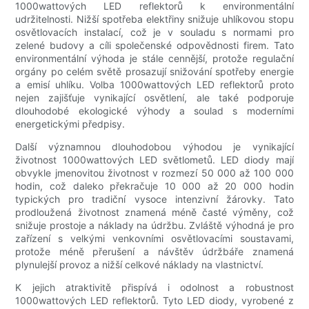
1000wattových LED reflektorů k environmentální
udržitelnosti. Nižší spotřeba elektřiny snižuje uhlíkovou stopu
osvětlovacích instalací, což je v souladu s normami pro
zelené budovy a cíli společenské odpovědnosti firem. Tato
environmentální výhoda je stále cennější, protože regulační
orgány po celém světě prosazují snižování spotřeby energie
a emisí uhlíku. Volba 1000wattových LED reflektorů proto
nejen zajišťuje vynikající osvětlení, ale také podporuje
dlouhodobé ekologické výhody a soulad s moderními
energetickými předpisy.
Další významnou dlouhodobou výhodou je vynikající
životnost 1000wattových LED světlometů. LED diody mají
obvykle jmenovitou životnost v rozmezí 50 000 až 100 000
hodin, což daleko překračuje 10 000 až 20 000 hodin
typických pro tradiční vysoce intenzivní žárovky. Tato
prodloužená životnost znamená méně časté výměny, což
snižuje prostoje a náklady na údržbu. Zvláště výhodná je pro
zařízení s velkými venkovními osvětlovacími soustavami,
protože méně přerušení a návštěv údržbáře znamená
plynulejší provoz a nižší celkové náklady na vlastnictví.
K jejich atraktivitě přispívá i odolnost a robustnost
1000wattových LED reflektorů. Tyto LED diody, vyrobené z