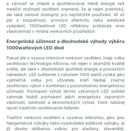
a zároveň se chladit a spotřebovávat méně energie než
tradiční možnosti osvětlení znamená, že je nejen praktický,
ale také cenově dostupný pro nepřetržité používání. Ať už
jde o bezpečnost, provozní efektivitu nebo estetické
vylepšení, 1000wattové LED reflektory prokázaly svou
všestrannost v mnoha venkovních prostředích.
Energetická účinnost a dlouhodobé výhody výběru
1000wattových LED diod
Pokud jde o vysoce intenzivní venkovní osvětlení, hraje volba
osvětlovací technologie klíčovou roli nejen v okamžité kvalitě
světla, ale také v dlouhodobé spotřebě energie a provozních
nákladech. LED světlomet s výkonem 1000 wattů vyniká jako
výjimečná volba pro uživatele, kteří hledají značný
osvětlovací výkon v kombinaci s pozoruhodnou energetickou
účinností. Pochopení výhod těchto výkonných LED svítidel
zahrnuje hlubší pochopení jejich energeticky úsporných
vlastností, odolnosti a ekonomických výhod, které nabízejí
oproti tradičním osvětlovacím řešením.
Tradiční venkovní osvětlení s vysokou intenzitou, jako jsou
halogenidové výbojky nebo vysokotlaké sodíkové výbojky, je
již dlouho oblíbenou volbou pro stadiony, staveniště,