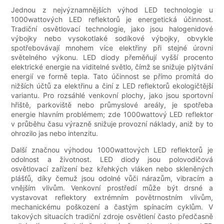
Jednou z nejvýznamnějších výhod LED technologie u
1000wattových LED reflektorů je energetická účinnost.
Tradiční osvětlovací technologie, jako jsou halogenidové
výbojky nebo vysokotlaké sodíkové výbojky, obvykle
spotřebovávají mnohem více elektřiny při stejné úrovni
světelného výkonu. LED diody přeměňují vyšší procento
elektrické energie na viditelné světlo, čímž se snižuje plýtvání
energií ve formě tepla. Tato účinnost se přímo promítá do
nižších účtů za elektřinu a činí z LED reflektorů ekologičtější
variantu. Pro rozsáhlé venkovní plochy, jako jsou sportovní
hřiště, parkoviště nebo průmyslové areály, je spotřeba
energie hlavním problémem; zde 1000wattový LED reflektor
v průběhu času výrazně snižuje provozní náklady, aniž by to
ohrozilo jas nebo intenzitu.
Další značnou výhodou 1000wattových LED reflektorů je
odolnost a životnost. LED diody jsou polovodičová
osvětlovací zařízení bez křehkých vláken nebo skleněných
plášťů, díky čemuž jsou odolné vůči nárazům, vibracím a
vnějším vlivům. Venkovní prostředí může být drsné a
vystavovat reflektory extrémním povětrnostním vlivům,
mechanickému poškození a častým spínacím cyklům. V
takových situacích tradiční zdroje osvětlení často předčasně