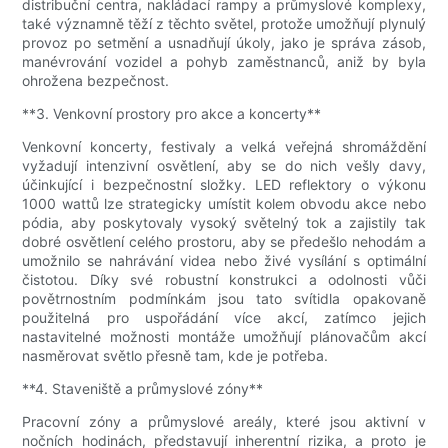
distribuční centra, nakládací rampy a průmyslové komplexy,
také významně těží z těchto světel, protože umožňují plynulý
provoz po setmění a usnadňují úkoly, jako je správa zásob,
manévrování vozidel a pohyb zaměstnanců, aniž by byla
ohrožena bezpečnost.
**3. Venkovní prostory pro akce a koncerty**
Venkovní koncerty, festivaly a velká veřejná shromáždění
vyžadují intenzivní osvětlení, aby se do nich vešly davy,
účinkující i bezpečnostní složky. LED reflektory o výkonu
1000 wattů lze strategicky umístit kolem obvodu akce nebo
pódia, aby poskytovaly vysoký světelný tok a zajistily tak
dobré osvětlení celého prostoru, aby se předešlo nehodám a
umožnilo se nahrávání videa nebo živé vysílání s optimální
čistotou. Díky své robustní konstrukci a odolnosti vůči
povětrnostním podmínkám jsou tato svítidla opakovaně
použitelná pro uspořádání více akcí, zatímco jejich
nastavitelné možnosti montáže umožňují plánovačům akcí
nasměrovat světlo přesně tam, kde je potřeba.
**4. Staveniště a průmyslové zóny**
Pracovní zóny a průmyslové areály, které jsou aktivní v
nočních hodinách, představují inherentní rizika, a proto je