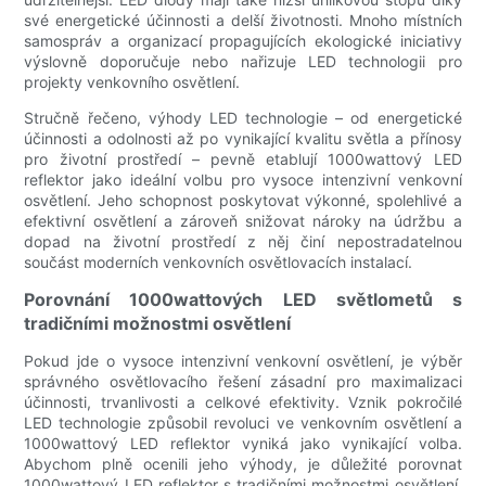
své energetické účinnosti a delší životnosti. Mnoho místních
samospráv a organizací propagujících ekologické iniciativy
výslovně doporučuje nebo nařizuje LED technologii pro
projekty venkovního osvětlení.
Stručně řečeno, výhody LED technologie – od energetické
účinnosti a odolnosti až po vynikající kvalitu světla a přínosy
pro životní prostředí – pevně etablují 1000wattový LED
reflektor jako ideální volbu pro vysoce intenzivní venkovní
osvětlení. Jeho schopnost poskytovat výkonné, spolehlivé a
efektivní osvětlení a zároveň snižovat nároky na údržbu a
dopad na životní prostředí z něj činí nepostradatelnou
součást moderních venkovních osvětlovacích instalací.
Porovnání 1000wattových LED světlometů s
tradičními možnostmi osvětlení
Pokud jde o vysoce intenzivní venkovní osvětlení, je výběr
správného osvětlovacího řešení zásadní pro maximalizaci
účinnosti, trvanlivosti a celkové efektivity. Vznik pokročilé
LED technologie způsobil revoluci ve venkovním osvětlení a
1000wattový LED reflektor vyniká jako vynikající volba.
Abychom plně ocenili jeho výhody, je důležité porovnat
1000wattový LED reflektor s tradičními možnostmi osvětlení,