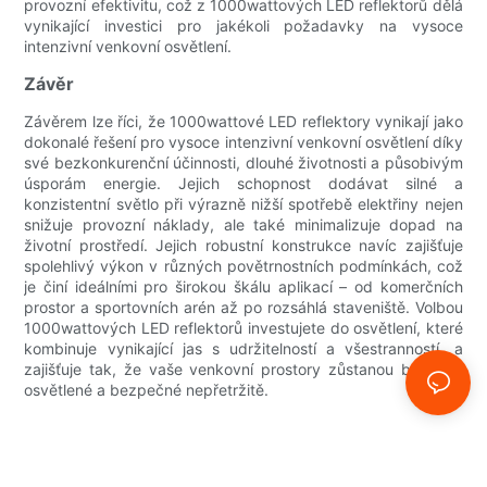
provozní efektivitu, což z 1000wattových LED reflektorů dělá
vynikající investici pro jakékoli požadavky na vysoce
intenzivní venkovní osvětlení.
Závěr
Závěrem lze říci, že 1000wattové LED reflektory vynikají jako
dokonalé řešení pro vysoce intenzivní venkovní osvětlení díky
své bezkonkurenční účinnosti, dlouhé životnosti a působivým
úsporám energie. Jejich schopnost dodávat silné a
konzistentní světlo při výrazně nižší spotřebě elektřiny nejen
snižuje provozní náklady, ale také minimalizuje dopad na
životní prostředí. Jejich robustní konstrukce navíc zajišťuje
spolehlivý výkon v různých povětrnostních podmínkách, což
je činí ideálními pro širokou škálu aplikací – od komerčních
prostor a sportovních arén až po rozsáhlá staveniště. Volbou
1000wattových LED reflektorů investujete do osvětlení, které
kombinuje vynikající jas s udržitelností a všestranností, a
zajišťuje tak, že vaše venkovní prostory zůstanou brilantně
osvětlené a bezpečné nepřetržitě.