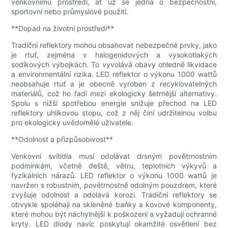
venkovnímu prostředí, ať už se jedná o bezpečnostní,
sportovní nebo průmyslové použití.
**Dopad na životní prostředí**
Tradiční reflektory mohou obsahovat nebezpečné prvky, jako
je rtuť, zejména v halogenidových a vysokotlakých
sodíkových výbojkách. To vyvolává obavy ohledně likvidace
a environmentální rizika. LED reflektor o výkonu 1000 wattů
neobsahuje rtuť a je obecně vyroben z recyklovatelných
materiálů, což ho řadí mezi ekologicky šetrnější alternativy.
Spolu s nižší spotřebou energie snižuje přechod na LED
reflektory uhlíkovou stopu, což z něj činí udržitelnou volbu
pro ekologicky uvědomělé uživatele.
**Odolnost a přizpůsobivost**
Venkovní svítidla musí odolávat drsným povětrnostním
podmínkám, včetně deště, větru, teplotních výkyvů a
fyzikálních nárazů. LED reflektor o výkonu 1000 wattů je
navržen s robustním, povětrnostně odolným pouzdrem, které
zvyšuje odolnost a odolává korozi. Tradiční reflektory se
obvykle spoléhají na skleněné baňky a kovové komponenty,
které mohou být náchylnější k poškození a vyžadují ochranné
kryty. LED diody navíc poskytují okamžité osvětlení bez