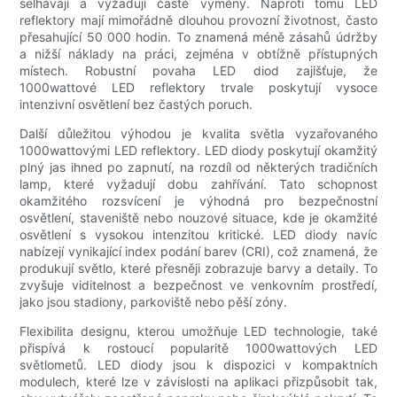
selhávají a vyžadují časté výměny. Naproti tomu LED
reflektory mají mimořádně dlouhou provozní životnost, často
přesahující 50 000 hodin. To znamená méně zásahů údržby
a nižší náklady na práci, zejména v obtížně přístupných
místech. Robustní povaha LED diod zajišťuje, že
1000wattové LED reflektory trvale poskytují vysoce
intenzivní osvětlení bez častých poruch.
Další důležitou výhodou je kvalita světla vyzařovaného
1000wattovými LED reflektory. LED diody poskytují okamžitý
plný jas ihned po zapnutí, na rozdíl od některých tradičních
lamp, které vyžadují dobu zahřívání. Tato schopnost
okamžitého rozsvícení je výhodná pro bezpečnostní
osvětlení, staveniště nebo nouzové situace, kde je okamžité
osvětlení s vysokou intenzitou kritické. LED diody navíc
nabízejí vynikající index podání barev (CRI), což znamená, že
produkují světlo, které přesněji zobrazuje barvy a detaily. To
zvyšuje viditelnost a bezpečnost ve venkovním prostředí,
jako jsou stadiony, parkoviště nebo pěší zóny.
Flexibilita designu, kterou umožňuje LED technologie, také
přispívá k rostoucí popularitě 1000wattových LED
světlometů. LED diody jsou k dispozici v kompaktních
modulech, které lze v závislosti na aplikaci přizpůsobit tak,