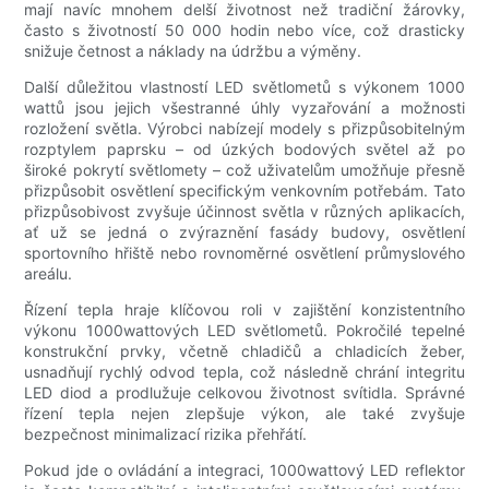
mají navíc mnohem delší životnost než tradiční žárovky,
často s životností 50 000 hodin nebo více, což drasticky
snižuje četnost a náklady na údržbu a výměny.
Další důležitou vlastností LED světlometů s výkonem 1000
wattů jsou jejich všestranné úhly vyzařování a možnosti
rozložení světla. Výrobci nabízejí modely s přizpůsobitelným
rozptylem paprsku – od úzkých bodových světel až po
široké pokrytí světlomety – což uživatelům umožňuje přesně
přizpůsobit osvětlení specifickým venkovním potřebám. Tato
přizpůsobivost zvyšuje účinnost světla v různých aplikacích,
ať už se jedná o zvýraznění fasády budovy, osvětlení
sportovního hřiště nebo rovnoměrné osvětlení průmyslového
areálu.
Řízení tepla hraje klíčovou roli v zajištění konzistentního
výkonu 1000wattových LED světlometů. Pokročilé tepelné
konstrukční prvky, včetně chladičů a chladicích žeber,
usnadňují rychlý odvod tepla, což následně chrání integritu
LED diod a prodlužuje celkovou životnost svítidla. Správné
řízení tepla nejen zlepšuje výkon, ale také zvyšuje
bezpečnost minimalizací rizika přehřátí.
Pokud jde o ovládání a integraci, 1000wattový LED reflektor