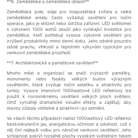
**6. Zemědělské a zemědělské oblasti**
Zemědělská pole, stáje pro hospodářská zvířata a velké
zemědělské areály často vyžadují osvětlení pro noční
operace, jako je sklizeň nebo údržba zařízení. LED světlomet
s výkonem 1000 wattů slouží jako vynikající investice pro
zemědělce, kteří potřebují vysoce výkonné osvětlení pro
zvýšení produktivity mimo denní dobu. Jeho odolné pouzdro
odolá prachu, vlhkosti a teplotním výkyvům typickým pro
venkovní zemědělské prostředí.
**7. Architektonické a památkové osvětlení**
Mnoho měst a organizací se snaží zvýraznit památky,
monumenty nebo fasády velkých budov výrazným
osvětlením, které zvyšuje noční estetiku a atraktivitu pro
turisty. Vysoce intenzivní 1000wattové LED reflektory lze
použít k rovnoměrnému osvětlení velkých ploch světlem,
čímž vytvářejí dramatické vizuální efekty a zajišťují, aby
stavby zůstaly viditelné a atraktivní i po setmění.
Ve všech těchto případech nabízí 1000wattový LED reflektor
bezkonkurenční jas, energetickou účinnost a odolnost, což z
něj činí nejlepší volbu pro náročné venkovní osvětlení. Jeho
schopnost pokrýt rozsáhlé plochy vysokým světelným tokem