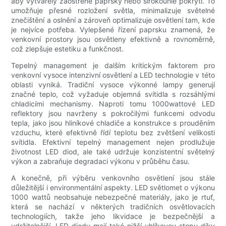
aby vytvářely zaostřené paprsky nebo širokoúhlé pokrytí. To
umožňuje přesné rozložení světla, minimalizuje světelné
znečištění a oslnění a zároveň optimalizuje osvětlení tam, kde
je nejvíce potřeba. Vylepšené řízení paprsku znamená, že
venkovní prostory jsou osvětleny efektivně a rovnoměrně,
což zlepšuje estetiku a funkčnost.
Tepelný management je dalším kritickým faktorem pro
venkovní vysoce intenzivní osvětlení a LED technologie v této
oblasti vyniká. Tradiční vysoce výkonné lampy generují
značné teplo, což vyžaduje objemná svítidla s rozsáhlými
chladicími mechanismy. Naproti tomu 1000wattové LED
reflektory jsou navrženy s pokročilými funkcemi odvodu
tepla, jako jsou hliníkové chladiče a konstrukce s prouděním
vzduchu, které efektivně řídí teplotu bez zvětšení velikosti
svítidla. Efektivní tepelný management nejen prodlužuje
životnost LED diod, ale také udržuje konzistentní světelný
výkon a zabraňuje degradaci výkonu v průběhu času.
A konečně, při výběru venkovního osvětlení jsou stále
důležitější i environmentální aspekty. LED světlomet o výkonu
1000 wattů neobsahuje nebezpečné materiály, jako je rtuť,
která se nachází v některých tradičních osvětlovacích
technologiích, takže jeho likvidace je bezpečnější a
udržitelnější. LED diody mají také nižší uhlíkovou stopu díky