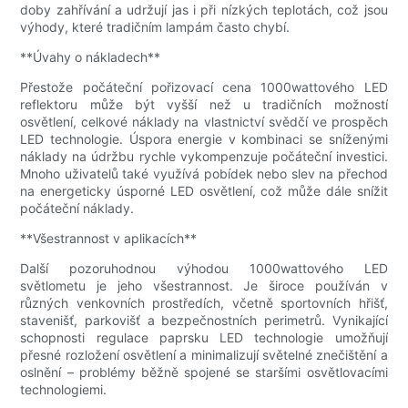
doby zahřívání a udržují jas i při nízkých teplotách, což jsou
výhody, které tradičním lampám často chybí.
**Úvahy o nákladech**
Přestože počáteční pořizovací cena 1000wattového LED
reflektoru může být vyšší než u tradičních možností
osvětlení, celkové náklady na vlastnictví svědčí ve prospěch
LED technologie. Úspora energie v kombinaci se sníženými
náklady na údržbu rychle vykompenzuje počáteční investici.
Mnoho uživatelů také využívá pobídek nebo slev na přechod
na energeticky úsporné LED osvětlení, což může dále snížit
počáteční náklady.
**Všestrannost v aplikacích**
Další pozoruhodnou výhodou 1000wattového LED
světlometu je jeho všestrannost. Je široce používán v
různých venkovních prostředích, včetně sportovních hřišť,
stavenišť, parkovišť a bezpečnostních perimetrů. Vynikající
schopnosti regulace paprsku LED technologie umožňují
přesné rozložení osvětlení a minimalizují světelné znečištění a
oslnění – problémy běžně spojené se staršími osvětlovacími
technologiemi.