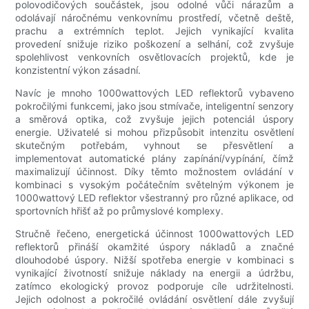
polovodičových součástek, jsou odolné vůči nárazům a
odolávají náročnému venkovnímu prostředí, včetně deště,
prachu a extrémních teplot. Jejich vynikající kvalita
provedení snižuje riziko poškození a selhání, což zvyšuje
spolehlivost venkovních osvětlovacích projektů, kde je
konzistentní výkon zásadní.
Navíc je mnoho 1000wattových LED reflektorů vybaveno
pokročilými funkcemi, jako jsou stmívače, inteligentní senzory
a směrová optika, což zvyšuje jejich potenciál úspory
energie. Uživatelé si mohou přizpůsobit intenzitu osvětlení
skutečným potřebám, vyhnout se přesvětlení a
implementovat automatické plány zapínání/vypínání, čímž
maximalizují účinnost. Díky těmto možnostem ovládání v
kombinaci s vysokým počátečním světelným výkonem je
1000wattový LED reflektor všestranný pro různé aplikace, od
sportovních hřišť až po průmyslové komplexy.
Stručně řečeno, energetická účinnost 1000wattových LED
reflektorů přináší okamžité úspory nákladů a značné
dlouhodobé úspory. Nižší spotřeba energie v kombinaci s
vynikající životností snižuje náklady na energii a údržbu,
zatímco ekologický provoz podporuje cíle udržitelnosti.
Jejich odolnost a pokročilé ovládání osvětlení dále zvyšují