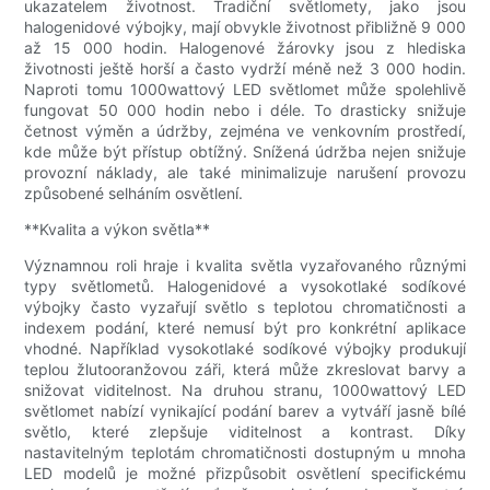
ukazatelem životnost. Tradiční světlomety, jako jsou
halogenidové výbojky, mají obvykle životnost přibližně 9 000
až 15 000 hodin. Halogenové žárovky jsou z hlediska
životnosti ještě horší a často vydrží méně než 3 000 hodin.
Naproti tomu 1000wattový LED světlomet může spolehlivě
fungovat 50 000 hodin nebo i déle. To drasticky snižuje
četnost výměn a údržby, zejména ve venkovním prostředí,
kde může být přístup obtížný. Snížená údržba nejen snižuje
provozní náklady, ale také minimalizuje narušení provozu
způsobené selháním osvětlení.
**Kvalita a výkon světla**
Významnou roli hraje i kvalita světla vyzařovaného různými
typy světlometů. Halogenidové a vysokotlaké sodíkové
výbojky často vyzařují světlo s teplotou chromatičnosti a
indexem podání, které nemusí být pro konkrétní aplikace
vhodné. Například vysokotlaké sodíkové výbojky produkují
teplou žlutooranžovou záři, která může zkreslovat barvy a
snižovat viditelnost. Na druhou stranu, 1000wattový LED
světlomet nabízí vynikající podání barev a vytváří jasně bílé
světlo, které zlepšuje viditelnost a kontrast. Díky
nastavitelným teplotám chromatičnosti dostupným u mnoha
LED modelů je možné přizpůsobit osvětlení specifickému