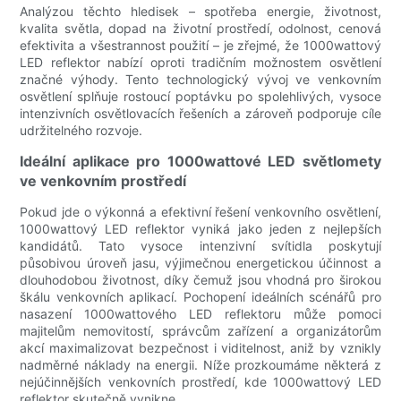
Analýzou těchto hledisek – spotřeba energie, životnost,
kvalita světla, dopad na životní prostředí, odolnost, cenová
efektivita a všestrannost použití – je zřejmé, že 1000wattový
LED reflektor nabízí oproti tradičním možnostem osvětlení
značné výhody. Tento technologický vývoj ve venkovním
osvětlení splňuje rostoucí poptávku po spolehlivých, vysoce
intenzivních osvětlovacích řešeních a zároveň podporuje cíle
udržitelného rozvoje.
Ideální aplikace pro 1000wattové LED světlomety
ve venkovním prostředí
Pokud jde o výkonná a efektivní řešení venkovního osvětlení,
1000wattový LED reflektor vyniká jako jeden z nejlepších
kandidátů. Tato vysoce intenzivní svítidla poskytují
působivou úroveň jasu, výjimečnou energetickou účinnost a
dlouhodobou životnost, díky čemuž jsou vhodná pro širokou
škálu venkovních aplikací. Pochopení ideálních scénářů pro
nasazení 1000wattového LED reflektoru může pomoci
majitelům nemovitostí, správcům zařízení a organizátorům
akcí maximalizovat bezpečnost i viditelnost, aniž by vznikly
nadměrné náklady na energii. Níže prozkoumáme některá z
nejúčinnějších venkovních prostředí, kde 1000wattový LED
reflektor skutečně vynikne.