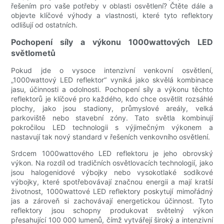
řešením pro vaše potřeby v oblasti osvětlení? Čtěte dále a
objevte klíčové výhody a vlastnosti, které tyto reflektory
odlišují od ostatních.
Pochopení síly a výkonu 1000wattových LED
světlometů
Pokud jde o vysoce intenzivní venkovní osvětlení,
„1000wattový LED reflektor“ vyniká jako skvělá kombinace
jasu, účinnosti a odolnosti. Pochopení síly a výkonu těchto
reflektorů je klíčové pro každého, kdo chce osvětlit rozsáhlé
plochy, jako jsou stadiony, průmyslové areály, velká
parkoviště nebo stavební zóny. Tato světla kombinují
pokročilou LED technologii s výjimečným výkonem a
nastavují tak nový standard v řešeních venkovního osvětlení.
Srdcem 1000wattového LED reflektoru je jeho obrovský
výkon. Na rozdíl od tradičních osvětlovacích technologií, jako
jsou halogenidové výbojky nebo vysokotlaké sodíkové
výbojky, které spotřebovávají značnou energii a mají kratší
životnost, 1000wattové LED reflektory poskytují mimořádný
jas a zároveň si zachovávají energetickou účinnost. Tyto
reflektory jsou schopny produkovat světelný výkon
přesahující 100 000 lumenů, čímž vytvářejí široký a intenzivní