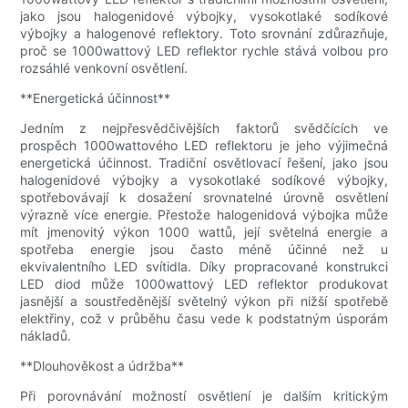
jako jsou halogenidové výbojky, vysokotlaké sodíkové
výbojky a halogenové reflektory. Toto srovnání zdůrazňuje,
proč se 1000wattový LED reflektor rychle stává volbou pro
rozsáhlé venkovní osvětlení.
**Energetická účinnost**
Jedním z nejpřesvědčivějších faktorů svědčících ve
prospěch 1000wattového LED reflektoru je jeho výjimečná
energetická účinnost. Tradiční osvětlovací řešení, jako jsou
halogenidové výbojky a vysokotlaké sodíkové výbojky,
spotřebovávají k dosažení srovnatelné úrovně osvětlení
výrazně více energie. Přestože halogenidová výbojka může
mít jmenovitý výkon 1000 wattů, její světelná energie a
spotřeba energie jsou často méně účinné než u
ekvivalentního LED svítidla. Díky propracované konstrukci
LED diod může 1000wattový LED reflektor produkovat
jasnější a soustředěnější světelný výkon při nižší spotřebě
elektřiny, což v průběhu času vede k podstatným úsporám
nákladů.
**Dlouhověkost a údržba**
Při porovnávání možností osvětlení je dalším kritickým