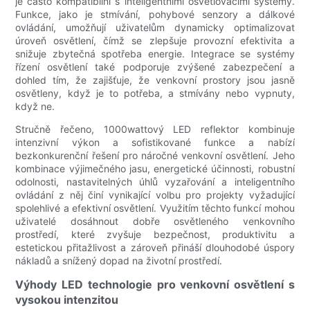
je často kompatibilní s inteligentními osvětlovacími systémy.
Funkce, jako je stmívání, pohybové senzory a dálkové
ovládání, umožňují uživatelům dynamicky optimalizovat
úroveň osvětlení, čímž se zlepšuje provozní efektivita a
snižuje zbytečná spotřeba energie. Integrace se systémy
řízení osvětlení také podporuje zvýšené zabezpečení a
dohled tím, že zajišťuje, že venkovní prostory jsou jasně
osvětleny, když je to potřeba, a stmívány nebo vypnuty,
když ne.
Stručně řečeno, 1000wattový LED reflektor kombinuje
intenzivní výkon a sofistikované funkce a nabízí
bezkonkurenční řešení pro náročné venkovní osvětlení. Jeho
kombinace výjimečného jasu, energetické účinnosti, robustní
odolnosti, nastavitelných úhlů vyzařování a inteligentního
ovládání z něj činí vynikající volbu pro projekty vyžadující
spolehlivé a efektivní osvětlení. Využitím těchto funkcí mohou
uživatelé dosáhnout dobře osvětleného venkovního
prostředí, které zvyšuje bezpečnost, produktivitu a
estetickou přitažlivost a zároveň přináší dlouhodobé úspory
nákladů a snížený dopad na životní prostředí.
Výhody LED technologie pro venkovní osvětlení s
vysokou intenzitou