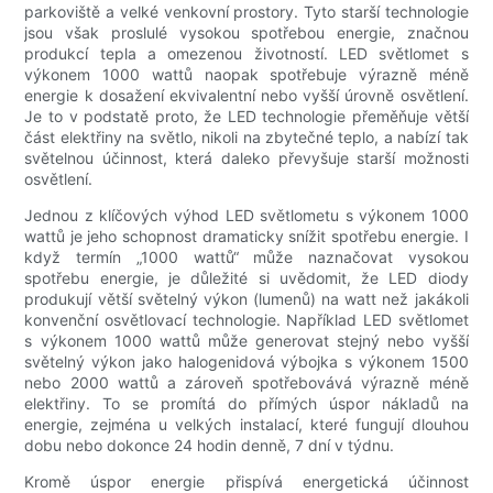
parkoviště a velké venkovní prostory. Tyto starší technologie
jsou však proslulé vysokou spotřebou energie, značnou
produkcí tepla a omezenou životností. LED světlomet s
výkonem 1000 wattů naopak spotřebuje výrazně méně
energie k dosažení ekvivalentní nebo vyšší úrovně osvětlení.
Je to v podstatě proto, že LED technologie přeměňuje větší
část elektřiny na světlo, nikoli na zbytečné teplo, a nabízí tak
světelnou účinnost, která daleko převyšuje starší možnosti
osvětlení.
Jednou z klíčových výhod LED světlometu s výkonem 1000
wattů je jeho schopnost dramaticky snížit spotřebu energie. I
když termín „1000 wattů“ může naznačovat vysokou
spotřebu energie, je důležité si uvědomit, že LED diody
produkují větší světelný výkon (lumenů) na watt než jakákoli
konvenční osvětlovací technologie. Například LED světlomet
s výkonem 1000 wattů může generovat stejný nebo vyšší
světelný výkon jako halogenidová výbojka s výkonem 1500
nebo 2000 wattů a zároveň spotřebovává výrazně méně
elektřiny. To se promítá do přímých úspor nákladů na
energie, zejména u velkých instalací, které fungují dlouhou
dobu nebo dokonce 24 hodin denně, 7 dní v týdnu.
Kromě úspor energie přispívá energetická účinnost