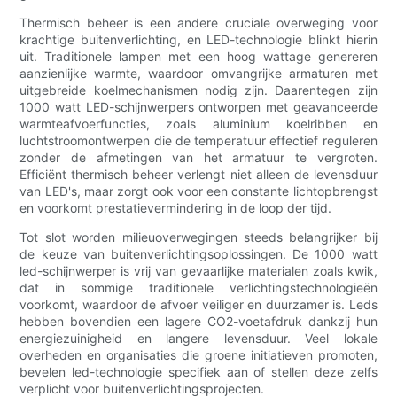
Thermisch beheer is een andere cruciale overweging voor
krachtige buitenverlichting, en LED-technologie blinkt hierin
uit. Traditionele lampen met een hoog wattage genereren
aanzienlijke warmte, waardoor omvangrijke armaturen met
uitgebreide koelmechanismen nodig zijn. Daarentegen zijn
1000 watt LED-schijnwerpers ontworpen met geavanceerde
warmteafvoerfuncties, zoals aluminium koelribben en
luchtstroomontwerpen die de temperatuur effectief reguleren
zonder de afmetingen van het armatuur te vergroten.
Efficiënt thermisch beheer verlengt niet alleen de levensduur
van LED's, maar zorgt ook voor een constante lichtopbrengst
en voorkomt prestatievermindering in de loop der tijd.
Tot slot worden milieuoverwegingen steeds belangrijker bij
de keuze van buitenverlichtingsoplossingen. De 1000 watt
led-schijnwerper is vrij van gevaarlijke materialen zoals kwik,
dat in sommige traditionele verlichtingstechnologieën
voorkomt, waardoor de afvoer veiliger en duurzamer is. Leds
hebben bovendien een lagere CO2-voetafdruk dankzij hun
energiezuinigheid en langere levensduur. Veel lokale
overheden en organisaties die groene initiatieven promoten,
bevelen led-technologie specifiek aan of stellen deze zelfs
verplicht voor buitenverlichtingsprojecten.