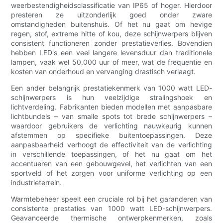
weerbestendigheidsclassificatie van IP65 of hoger. Hierdoor
presteren ze uitzonderlijk goed onder zware
omstandigheden buitenshuis. Of het nu gaat om hevige
regen, stof, extreme hitte of kou, deze schijnwerpers blijven
consistent functioneren zonder prestatieverlies. Bovendien
hebben LED's een veel langere levensduur dan traditionele
lampen, vaak wel 50.000 uur of meer, wat de frequentie en
kosten van onderhoud en vervanging drastisch verlaagt.
Een ander belangrijk prestatiekenmerk van 1000 watt LED-
schijnwerpers is hun veelzijdige stralingshoek en
lichtverdeling. Fabrikanten bieden modellen met aanpasbare
lichtbundels – van smalle spots tot brede schijnwerpers –
waardoor gebruikers de verlichting nauwkeurig kunnen
afstemmen op specifieke buitentoepassingen. Deze
aanpasbaarheid verhoogt de effectiviteit van de verlichting
in verschillende toepassingen, of het nu gaat om het
accentueren van een gebouwgevel, het verlichten van een
sportveld of het zorgen voor uniforme verlichting op een
industrieterrein.
Warmtebeheer speelt een cruciale rol bij het garanderen van
consistente prestaties van 1000 watt LED-schijnwerpers.
Geavanceerde thermische ontwerpkenmerken, zoals