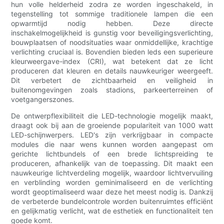
hun volle helderheid zodra ze worden ingeschakeld, in
tegenstelling tot sommige traditionele lampen die een
opwarmtijd nodig hebben. Deze directe
inschakelmogelijkheid is gunstig voor beveiligingsverlichting,
bouwplaatsen of noodsituaties waar onmiddellijke, krachtige
verlichting cruciaal is. Bovendien bieden leds een superieure
kleurweergave-index (CRI), wat betekent dat ze licht
produceren dat kleuren en details nauwkeuriger weergeeft.
Dit verbetert de zichtbaarheid en veiligheid in
buitenomgevingen zoals stadions, parkeerterreinen of
voetgangerszones.
De ontwerpflexibiliteit die LED-technologie mogelijk maakt,
draagt ​​ook bij aan de groeiende populariteit van 1000 watt
LED-schijnwerpers. LED's zijn verkrijgbaar in compacte
modules die naar wens kunnen worden aangepast om
gerichte lichtbundels of een brede lichtspreiding te
produceren, afhankelijk van de toepassing. Dit maakt een
nauwkeurige lichtverdeling mogelijk, waardoor lichtvervuiling
en verblinding worden geminimaliseerd en de verlichting
wordt geoptimaliseerd waar deze het meest nodig is. Dankzij
de verbeterde bundelcontrole worden buitenruimtes efficiënt
en gelijkmatig verlicht, wat de esthetiek en functionaliteit ten
goede komt.