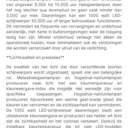
van ongeveer 9.000 tot 15.000 uur. Halogeenlampen doen
het nog slechter qua levensduur en gaan vaak minder dan
3.000 uur mee. Daarentegen kan een 1000 watt LED-
schijnwerper 50.000 uur of langer betrouwbaar functioneren.
Dit vermindert de frequentie van vervangingen en onderhoud
aanzienlijk, met name in buitenomgevingen waar de toegang
lastig kan zijn. Minder onderhoud verlaagt niet alleen de
operationele kosten, maar minimaliseert ook de verstoringen
die worden veroorzaakt door uitval van de verlichting.
**Lichtkwaliteit en prestaties**
De kwaliteit van het licht dat door verschillende soorten
schijnwerpers wordt uitgestraald, speelt ook een belangrijke
rol. Metaalhalogeenlampen en hogedruk-natriumlampen
produceren vaak licht met een kleurtemperatuur en
kleurweergave-index die mogelijk niet wenselijk zijn voor
specifieke toepassingen. Hogedruk-natriumlampen
produceren bijvoorbeeld een warme geel-oranje gloed die
kleuren kan vervormen en de zichtbaarheid kan verminderen.
De 1000 watt LED-schijnwerper daarentegen biedt een
uitstekende kleurweergave en produceert een helder wit licht
dat de zichtbaarheid en het contrast verbetert. Dankzij de
instelbare kleurtemperatuur die bij veel LED-modellen