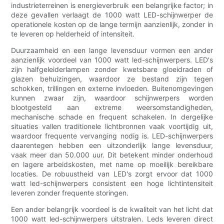
industrieterreinen is energieverbruik een belangrijke factor; in
deze gevallen verlaagt de 1000 watt LED-schijnwerper de
operationele kosten op de lange termijn aanzienlijk, zonder in
te leveren op helderheid of intensiteit.
Duurzaamheid en een lange levensduur vormen een ander
aanzienlijk voordeel van 1000 watt led-schijnwerpers. LED's
zijn halfgeleiderlampen zonder kwetsbare gloeidraden of
glazen behuizingen, waardoor ze bestand zijn tegen
schokken, trillingen en externe invloeden. Buitenomgevingen
kunnen zwaar zijn, waardoor schijnwerpers worden
blootgesteld aan extreme weersomstandigheden,
mechanische schade en frequent schakelen. In dergelijke
situaties vallen traditionele lichtbronnen vaak voortijdig uit,
waardoor frequente vervanging nodig is. LED-schijnwerpers
daarentegen hebben een uitzonderlijk lange levensduur,
vaak meer dan 50.000 uur. Dit betekent minder onderhoud
en lagere arbeidskosten, met name op moeilijk bereikbare
locaties. De robuustheid van LED's zorgt ervoor dat 1000
watt led-schijnwerpers consistent een hoge lichtintensiteit
leveren zonder frequente storingen.
Een ander belangrijk voordeel is de kwaliteit van het licht dat
1000 watt led-schijnwerpers uitstralen. Leds leveren direct