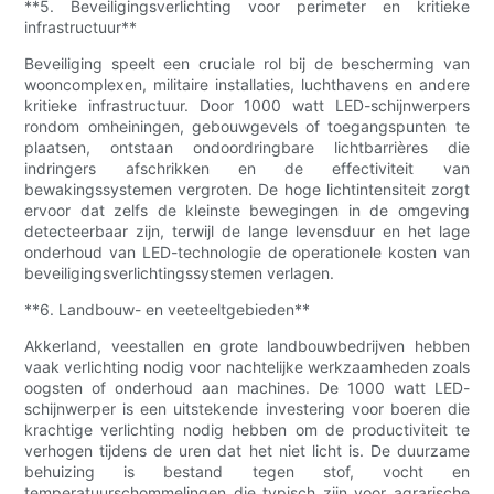
**5. Beveiligingsverlichting voor perimeter en kritieke
infrastructuur**
Beveiliging speelt een cruciale rol bij de bescherming van
wooncomplexen, militaire installaties, luchthavens en andere
kritieke infrastructuur. Door 1000 watt LED-schijnwerpers
rondom omheiningen, gebouwgevels of toegangspunten te
plaatsen, ontstaan ​​ondoordringbare lichtbarrières die
indringers afschrikken en de effectiviteit van
bewakingssystemen vergroten. De hoge lichtintensiteit zorgt
ervoor dat zelfs de kleinste bewegingen in de omgeving
detecteerbaar zijn, terwijl de lange levensduur en het lage
onderhoud van LED-technologie de operationele kosten van
beveiligingsverlichtingssystemen verlagen.
**6. Landbouw- en veeteeltgebieden**
Akkerland, veestallen en grote landbouwbedrijven hebben
vaak verlichting nodig voor nachtelijke werkzaamheden zoals
oogsten of onderhoud aan machines. De 1000 watt LED-
schijnwerper is een uitstekende investering voor boeren die
krachtige verlichting nodig hebben om de productiviteit te
verhogen tijdens de uren dat het niet licht is. De duurzame
behuizing is bestand tegen stof, vocht en
temperatuurschommelingen die typisch zijn voor agrarische