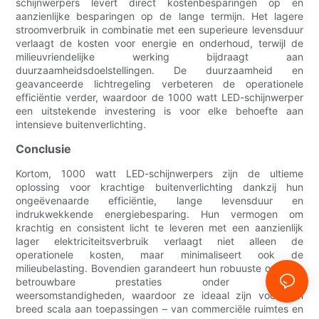
schijnwerpers levert direct kostenbesparingen op en
aanzienlijke besparingen op de lange termijn. Het lagere
stroomverbruik in combinatie met een superieure levensduur
verlaagt de kosten voor energie en onderhoud, terwijl de
milieuvriendelijke werking bijdraagt ​​aan
duurzaamheidsdoelstellingen. De duurzaamheid en
geavanceerde lichtregeling verbeteren de operationele
efficiëntie verder, waardoor de 1000 watt LED-schijnwerper
een uitstekende investering is voor elke behoefte aan
intensieve buitenverlichting.
Conclusie
Kortom, 1000 watt LED-schijnwerpers zijn de ultieme
oplossing voor krachtige buitenverlichting dankzij hun
ongeëvenaarde efficiëntie, lange levensduur en
indrukwekkende energiebesparing. Hun vermogen om
krachtig en consistent licht te leveren met een aanzienlijk
lager elektriciteitsverbruik verlaagt niet alleen de
operationele kosten, maar minimaliseert ook de
milieubelasting. Bovendien garandeert hun robuuste ontwerp
betrouwbare prestaties onder diverse
weersomstandigheden, waardoor ze ideaal zijn voor een
breed scala aan toepassingen – van commerciële ruimtes en