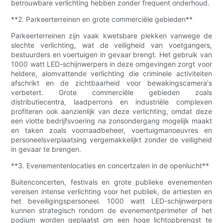
betrouwbare verlichting hebben zonder frequent onderhoud.
**2. Parkeerterreinen en grote commerciële gebieden**
Parkeerterreinen zijn vaak kwetsbare plekken vanwege de
slechte verlichting, wat de veiligheid van voetgangers,
bestuurders en voertuigen in gevaar brengt. Het gebruik van
1000 watt LED-schijnwerpers in deze omgevingen zorgt voor
heldere, alomvattende verlichting die criminele activiteiten
afschrikt en de zichtbaarheid voor bewakingscamera's
verbetert. Grote commerciële gebieden zoals
distributiecentra, laadperrons en industriële complexen
profiteren ook aanzienlijk van deze verlichting, omdat deze
een vlotte bedrijfsvoering na zonsondergang mogelijk maakt
en taken zoals voorraadbeheer, voertuigmanoeuvres en
personeelsverplaatsing vergemakkelijkt zonder de veiligheid
in gevaar te brengen.
**3. Evenementenlocaties en concertzalen in de openlucht**
Buitenconcerten, festivals en grote publieke evenementen
vereisen intense verlichting voor het publiek, de artiesten en
het beveiligingspersoneel. 1000 watt LED-schijnwerpers
kunnen strategisch rondom de evenementperimeter of het
podium worden geplaatst om een ​​hoge lichtopbrengst te