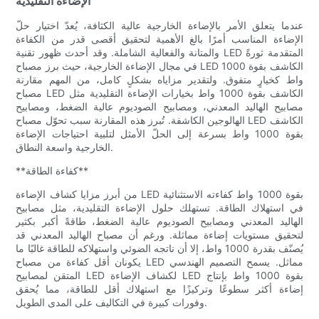
الإضاءة التقليدية
عندما يتعلق الأمر بالإضاءة الخارجية عالية الكثافة، يُعدّ اختيار حلّ
الإضاءة المناسب أمرًا بالغ الأهمية لتحقيق أقصى قدر من الكفاءة
والمتانة والفعالية الشاملة. وقد أحدث ظهور تقنية LED المتقدمة ثورةً
في مجال الإضاءة الخارجية، حيث برز مصباح LED الكاشف بقوة 1000
واط كخيارٍ متفوق. ولتقدير مزاياه بشكلٍ كامل، من المهم مقارنة
مصباح LED الكاشف بقوة 1000 واط بخيارات الإضاءة التقليدية مثل
مصابيح الهاليد المعدني، ومصابيح الصوديوم عالية الضغط، ومصابيح
الهالوجين الكاشفة. تُبرز هذه المقارنة سبب تحوّل مصباح LED الكاشف
بقوة 1000 واط بسرعة إلى الحلّ الأمثل لتلبية احتياجات الإضاءة
الخارجية واسعة النطاق.
**كفاءة الطاقة**
من أبرز مزايا كشاف الإضاءة LED بقوة 1000 واط كفاءته الاستثنائية
في استهلاك الطاقة. تستهلك حلول الإضاءة التقليدية، مثل مصابيح
الهاليد المعدني ومصابيح الصوديوم عالية الضغط، طاقةً أكبر بكثير
لتحقيق مستويات إضاءة مماثلة. ورغم أن مصباح الهاليد المعدني قد
يُصنّف بقدرة 1000 واط، إلا أن ناتجه الضوئي واستهلاكه للطاقة غالبًا ما
يكونان أقل كفاءة من مصباح LED مماثل. يسمح التصميم الهندسي
المتقن لمصابيح LED لكشاف الإضاءة LED بقوة 1000 واط بإنتاج
إضاءة أكثر سطوعًا وتركيزًا مع استهلاك أقل للطاقة، مما يُحقق
وفورات كبيرة في التكاليف على المدى الطويل.