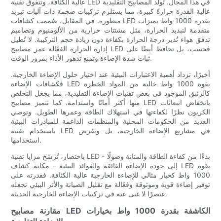
عالية الكثافة، وتتفوق تقنية LED في هذا المجال. تُولّد المصابيح التقليدية
عالية القدرة حرارةً كبيرة، مما يستلزم تركيبات ضخمة ذات آليات تبريد
متطورة. في المقابل، صُممت كشافات LED بقدرة 1000 واط بميزات
متقدمة لتبديد الحرارة، مثل مشتتات حرارية من الألومنيوم وتصاميم
تدفق هواء تُدير درجة الحرارة بكفاءة دون زيادة حجم التركيبة. لا تُطيل
إدارة الحرارة الفعّالة عمر مصابيح LED فحسب، بل تحافظ أيضًا على
ثبات شدة الإضاءة وتمنع تدهور الأداء بمرور الوقت.
أخيرًا، تزداد أهمية الاعتبارات البيئية عند اختيار حلول الإضاءة الخارجية.
فكشافات الإضاءة LED بقوة 1000 واط خالية من المواد الخطرة
كالزئبق الموجود في بعض تقنيات الإضاءة التقليدية، مما يجعل التخلص
منها أكثر أمانًا واستدامة. كما تتميز مصابيح LED بانخفاض انبعاثات
الكربون نظرًا لكفاءتها في استهلاك الطاقة وعمرها الطويل. وتوصي
العديد من الحكومات المحلية والمنظمات الداعمة للمبادرات البيئية
باستخدام تقنية LED في مشاريع الإضاءة الخارجية، بل وتفرض
استخدامها.
باختصار، تُرسّخ مزايا تقنية LED - بدءًا من كفاءة الطاقة والمتانة وصولًا
إلى جودة الإضاءة الفائقة والفوائد البيئية - مكانة كشاف LED بقوة
1000 واط كخيار مثالي للإضاءة الخارجية عالية الكثافة. فقدرته على
توفير إضاءة قوية وموثوقة وفعّالة مع تقليل الصيانة والأثر البيئي تجعله
عنصرًا لا غنى عنه في تركيبات الإضاءة الخارجية الحديثة.
مقارنة مصابيح LED الكاشفة بقدرة 1000 واط بخيارات