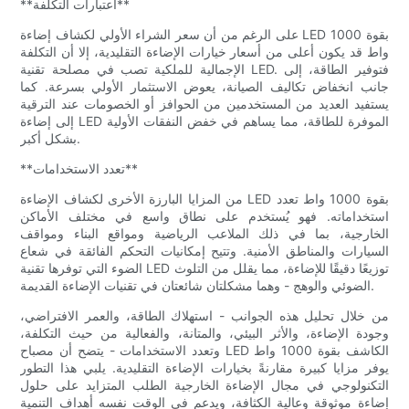
**اعتبارات التكلفة**
على الرغم من أن سعر الشراء الأولي لكشاف إضاءة LED بقوة 1000
واط قد يكون أعلى من أسعار خيارات الإضاءة التقليدية، إلا أن التكلفة
الإجمالية للملكية تصب في مصلحة تقنية LED. فتوفير الطاقة، إلى
جانب انخفاض تكاليف الصيانة، يعوض الاستثمار الأولي بسرعة. كما
يستفيد العديد من المستخدمين من الحوافز أو الخصومات عند الترقية
إلى إضاءة LED الموفرة للطاقة، مما يساهم في خفض النفقات الأولية
بشكل أكبر.
**تعدد الاستخدامات**
من المزايا البارزة الأخرى لكشاف الإضاءة LED بقوة 1000 واط تعدد
استخداماته. فهو يُستخدم على نطاق واسع في مختلف الأماكن
الخارجية، بما في ذلك الملاعب الرياضية ومواقع البناء ومواقف
السيارات والمناطق الأمنية. وتتيح إمكانيات التحكم الفائقة في شعاع
الضوء التي توفرها تقنية LED توزيعًا دقيقًا للإضاءة، مما يقلل من التلوث
الضوئي والوهج - وهما مشكلتان شائعتان في تقنيات الإضاءة القديمة.
من خلال تحليل هذه الجوانب - استهلاك الطاقة، والعمر الافتراضي،
وجودة الإضاءة، والأثر البيئي، والمتانة، والفعالية من حيث التكلفة،
وتعدد الاستخدامات - يتضح أن مصباح LED الكاشف بقوة 1000 واط
يوفر مزايا كبيرة مقارنةً بخيارات الإضاءة التقليدية. يلبي هذا التطور
التكنولوجي في مجال الإضاءة الخارجية الطلب المتزايد على حلول
إضاءة موثوقة وعالية الكثافة، ويدعم في الوقت نفسه أهداف التنمية