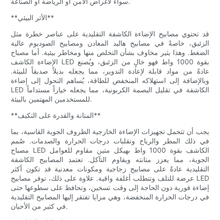
سواءً لأغراض الأمن أو الرياضة أو الصناعة.
**الأثر البيئي**
قد تحتوي مصابيح الإضاءة الكاشفة التقليدية على عناصر خطرة مثل
الزئبق، خاصةً في مصابيح هاليد المعادن ومصابيح الصوديوم عالية
الضغط. وهذا يثير مخاوف بشأن التخلص منها ومخاطر بيئية. أما مصباح
الإضاءة الكاشف LED بقوة 1000 واط فهو خالٍ من الزئبق، ويُصنع
عادةً من مواد قابلة لإعادة التدوير، مما يجعله بديلاً صديقاً للبيئة.
وبالإضافة إلى استهلاكه المنخفض للطاقة، يُساهم التحول إلى إضاءة
LED الكاشفة في تقليل البصمة الكربونية، مما يجعله خياراً مستداماً
للمستخدمين المهتمين بالبيئة.
**المتانة والقدرة على التكيف**
يجب أن تتحمل تجهيزات الإضاءة الخارجية الظروف الجوية القاسية، بما
في ذلك المطر والرياح وتقلبات درجات الحرارة والصدمات. صُمم
مصباح LED الكاشف بقوة 1000 واط بهيكل متين مقاوم للعوامل
الجوية، مما يعزز متانته ويقاوم التآكل. تعتمد المصابيح الكاشفة
التقليدية عادةً على مصابيح زجاجية ومكونات معدنية قد تكون أكثر
عرضة للتلف وتتطلب أغلفة واقية. علاوة على ذلك، توفر مصابيح LED
إضاءة فورية دون الحاجة إلى وقت تسخين، وتحافظ على سطوعها حتى
في درجات الحرارة المنخفضة، وهي مزايا تفتقر إليها المصابيح التقليدية
في كثير من الأحيان.