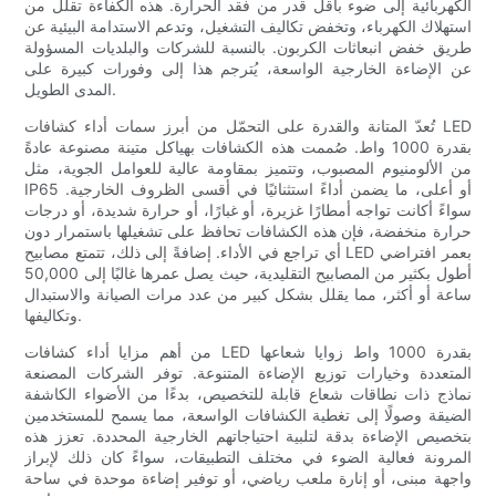
الكهربائية إلى ضوء بأقل قدر من فقد الحرارة. هذه الكفاءة تقلل من
استهلاك الكهرباء، وتخفض تكاليف التشغيل، وتدعم الاستدامة البيئية عن
طريق خفض انبعاثات الكربون. بالنسبة للشركات والبلديات المسؤولة
عن الإضاءة الخارجية الواسعة، يُترجم هذا إلى وفورات كبيرة على
المدى الطويل.
تُعدّ المتانة والقدرة على التحمّل من أبرز سمات أداء كشافات LED
بقدرة 1000 واط. صُممت هذه الكشافات بهياكل متينة مصنوعة عادةً
من الألومنيوم المصبوب، وتتميز بمقاومة عالية للعوامل الجوية، مثل
IP65 أو أعلى، ما يضمن أداءً استثنائيًا في أقسى الظروف الخارجية.
سواءً أكانت تواجه أمطارًا غزيرة، أو غبارًا، أو حرارة شديدة، أو درجات
حرارة منخفضة، فإن هذه الكشافات تحافظ على تشغيلها باستمرار دون
أي تراجع في الأداء. إضافةً إلى ذلك، تتمتع مصابيح LED بعمر افتراضي
أطول بكثير من المصابيح التقليدية، حيث يصل عمرها غالبًا إلى 50,000
ساعة أو أكثر، مما يقلل بشكل كبير من عدد مرات الصيانة والاستبدال
وتكاليفها.
من أهم مزايا أداء كشافات LED بقدرة 1000 واط زوايا شعاعها
المتعددة وخيارات توزيع الإضاءة المتنوعة. توفر الشركات المصنعة
نماذج ذات نطاقات شعاع قابلة للتخصيص، بدءًا من الأضواء الكاشفة
الضيقة وصولًا إلى تغطية الكشافات الواسعة، مما يسمح للمستخدمين
بتخصيص الإضاءة بدقة لتلبية احتياجاتهم الخارجية المحددة. تعزز هذه
المرونة فعالية الضوء في مختلف التطبيقات، سواءً كان ذلك لإبراز
واجهة مبنى، أو إنارة ملعب رياضي، أو توفير إضاءة موحدة في ساحة