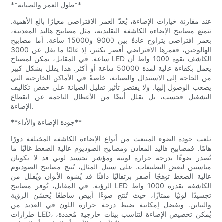
**طول العمر والصيانة**
عند مقارنة خيارات الإضاءة، يُعدّ العمر الافتراضي معيارًا بالغ الأهمية.
تتمتع مصابيح الإضاءة الكاشفة التقليدية، مثل مصابيح هاليد المعدنية،
بعمر افتراضي يتراوح عادةً بين 9000 و15000 ساعة. أما مصابيح
الهالوجين، فعمرها الافتراضي أقصر بكثير، إذ غالبًا ما يقل عن 3000
ساعة. في المقابل، يمكن لمصباح LED الكاشف بقوة 1000 واط أن
يعمل بكفاءة عالية لمدة 50000 ساعة أو أكثر. هذا يقلل بشكل كبير
من الحاجة إلى الاستبدال والصيانة، خاصةً في الأماكن الخارجية التي
يصعب الوصول إليها. ولا يقتصر تأثير تقليل الصيانة على خفض تكاليف
التشغيل فحسب، بل يقلل أيضًا من الأعطال الناجمة عن انقطاع
الإضاءة.
**جودة الإضاءة والأداء**
تلعب جودة الضوء المنبعث من أنواع الإضاءة الكاشفة المختلفة دورًا
هامًا. فمصابيح هاليد المعادن ومصابيح الصوديوم عالية الضغط غالبًا ما
تُصدر ضوءًا بدرجة حرارة لونية ومؤشر تجسيد لوني قد لا يكونان
مناسبين لبعض التطبيقات. على سبيل المثال، تُنتج مصابيح الصوديوم
عالية الضغط توهجًا أصفر برتقاليًا دافئًا قد يُشوه الألوان ويُقلل من
الرؤية. في المقابل، تُوفر مصابيح LED الكاشفة بقدرة 1000 واط
تجسيدًا لونيًا ممتازًا، حيث تُنتج ضوءًا أبيض ساطعًا يُحسّن الرؤية
والتباين. وبفضل إمكانية ضبط درجة حرارة اللون في العديد من
طرازات LED، يُمكن تخصيص الإضاءة لتناسب بيئات خارجية مُحددة،