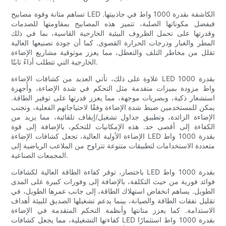
تساهم متانة وقوة مصابيح LED الكاشفة بقدرة 1000 واط في جاذبيتها.
فبفضل مكوناتها الصلبة، تتميز هذه المصابيح بمقاومتها للصدمات
وقدرتها على تحمل الظروف البيئية الخارجية القاسية، بما في ذلك
المطر والغبار ودرجات الحرارة القصوى. كما أن جودة تصنيعها العالية
تقلل من مخاطر التلف والتعطل، مما يعزز موثوقية مشاريع الإضاءة
الخارجية التي تتطلب أداءً ثابتًا.
علاوة على ذلك، تأتي العديد من كشافات الإضاءة LED بقدرة 1000
واط مزودة بميزات متقدمة مثل التحكم في شدة الإضاءة، وأجهزة
استشعار ذكية، وبصريات موجهة، مما يعزز قدرتها على توفير الطاقة.
يمكن للمستخدمين ضبط شدة الإضاءة وفقًا لاحتياجاتهم الفعلية، وتجنب
الإضاءة الزائدة، وتطبيق جداول تشغيل/إيقاف تلقائية، مما يزيد من
الكفاءة إلى أقصى حد. هذه الإمكانيات للتحكم، بالإضافة إلى قوة
الإضاءة الأولية العالية، تجعل كشافات الإضاءة LED بقدرة 1000 واط
متعددة الاستخدامات لتطبيقات متنوعة تتراوح من الملاعب الرياضية إلى
المجمعات الصناعية.
باختصار، توفر كفاءة الطاقة العالية لكشافات LED بقدرة 1000 واط
فوائد فورية من حيث التكلفة، بالإضافة إلى وفورات كبيرة على المدى
الطويل. يساهم انخفاض استهلاك الطاقة، إلى جانب عمرها الطويل، في
تقليل نفقات الطاقة والصيانة، بينما يدعم تشغيلها الصديق للبيئة أهداف
الاستدامة. كما يعزز متانتها وأنظمة التحكم المتقدمة في الإضاءة
كفاءتها التشغيلية، مما يجعل كشافات LED بقدرة 1000 واط استثمارًا