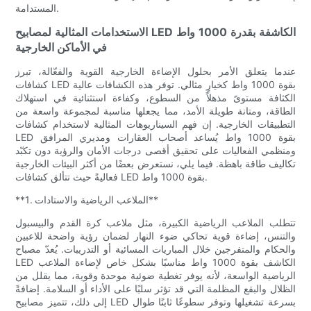
المستدامة.
الاستخدامات المثالية لمصابيح LED الكاشفة بقدرة 1000 واط
في الأماكن الخارجية
عندما يتعلق الأمر بحلول الإضاءة الخارجية القوية والفعّالة، تبرز
كشافات LED بقوة 1000 واط كخيارٍ مثالي. توفر هذه الكشافات عالية
الكثافة مستوىً مذهلاً من السطوع، وكفاءة استثنائية في استهلاك
الطاقة، ومتانة طويلة الأمد، مما يجعلها مناسبة لمجموعة واسعة من
التطبيقات الخارجية. إن فهم السيناريوهات المثالية لاستخدام كشافات
LED بقوة 1000 واط يُساعد أصحاب العقارات ومديري المرافق
ومنظمي الفعاليات على تحقيق أقصى درجات الأمان والرؤية دون تكبّد
تكاليف طاقة باهظة. فيما يلي، نستعرض بعضًا من أكثر البيئات الخارجية
فعاليةً حيث تتألق كشافات LED بقوة 1000 واط.
**1. الملاعب الرياضية والاستادات**
تتطلب الملاعب الرياضية الكبيرة، مثل ملاعب كرة القدم والبيسبول
والتنس، إضاءة قوية تحاكي ضوء النهار لضمان رؤية واضحة للاعبين
والحكام والمتفرجين خلال المباريات المسائية أو التدريبات. يُعدّ مصباح
LED الكاشف بقوة 1000 واط مناسبًا بشكل خاص لإضاءة الملاعب
الرياضية الواسعة، لأنه يوفر تغطية ضوئية موحدة وقوية، مما يقلل من
الظلال والبقع المظلمة التي قد تؤثر سلبًا على الأداء أو السلامة. إضافةً
إلى ذلك، تتميز مصابيح LED بسرعة تشغيلها وتوفر سطوعًا ثابتًا طوال