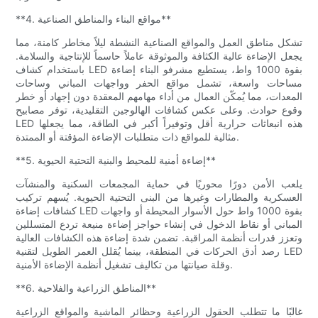
**4. مواقع البناء والمناطق الصناعية**
تشكل مناطق العمل والمواقع الصناعية النشطة ليلاً مخاطر كامنة، مما
يجعل الإضاءة عالية الكثافة والموثوقة عاملاً حاسماً للإنتاجية والسلامة.
باستخدام كشاف LED بقوة 1000 واط، يستطيع مشرفو البناء إضاءة
مساحات واسعة، تشمل مواقع الحفر وواجهات المباني وساحات
المعدات، مما يُمكّن العمال من أداء مهامهم المعقدة دون إجهاد أو خطر
وقوع حوادث. وعلى عكس كشافات الهالوجين التقليدية، توفر مصابيح
LED هذه انبعاثات حرارية أقل وتوفيراً أكبر في الطاقة، مما يجعلها
مثالية للمواقع ذات متطلبات الإضاءة المؤقتة أو الممتدة.
**5. إضاءة أمنية للمحيط والبنية التحتية الحيوية**
يلعب الأمن دورًا محوريًا في حماية المجمعات السكنية والمنشآت
العسكرية والمطارات وغيرها من البنى التحتية الحيوية. يُسهم تركيب
كشافات إضاءة LED بقوة 1000 واط حول الأسوار المحيطة أو واجهات
المباني أو نقاط الدخول في إنشاء حواجز إضاءة منيعة تردع المتسللين
وتعزز قدرات أنظمة المراقبة. تضمن شدة إضاءة هذه الكشافات العالية
رصد أدق الحركات في المنطقة، بينما يُقلل العمر الطويل لتقنية LED
وقلة صيانتها من تكاليف تشغيل أنظمة الإضاءة الأمنية.
**6. المناطق الزراعية والفلاحية**
غالبًا ما تتطلب الحقول الزراعية وحظائر الماشية والمواقع الزراعية