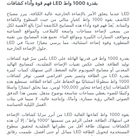
فهم قوة وأداء كشافات LED بقدرة 1000 واط
عندما يتعلق الأمر بالإضاءة الخارجية عالية الكثافة، يبرز مصباح LED
الكاشف بقوة 1000 واط كخيارٍ مثالي من حيث السطوع والكفاءة
والمتانة. يُعدّ فهم قوة وأداء هذه المصابيح الكاشفة أمرًا بالغ الأهمية لكل
من يسعى لإضاءة مساحات واسعة كالملاعب والمواقع الصناعية
ومواقف السيارات الكبيرة ومواقع البناء. تجمع هذه المصابيح بين تقنية
LED المتطورة وقوة إضاءة استثنائية، مما يرسي معيارًا جديدًا في
حلول الإضاءة الخارجية.
يكمن سرّ قوة كشافات LED بقدرة 1000 واط في قدرتها الهائلة على
توليد الطاقة. فعلى عكس تقنيات الإضاءة التقليدية، كمصابيح الهاليد
المعدني أو مصابيح الصوديوم عالية الضغط، التي تستهلك كميات كبيرة
من الطاقة وتتميز بعمر افتراضي قصير، توفر كشافات LED بقدرة
1000 واط سطوعًا استثنائيًا مع الحفاظ على كفاءة الطاقة. تستطيع هذه
الكشافات إنتاج إضاءة تتجاوز 100,000 لومن، مما يخلق انتشارًا واسعًا
وكثيفًا للضوء يغطي مساحات شاسعة بوضوح مذهل. يضمن هذا التدفق
الضوئي العالي رؤية ممتازة، وأمانًا، وإنتاجية عالية، لا سيما في بيئات
العمل الليلية الحساسة.
من أبرز مزايا كشافات الإضاءة LED بقوة 1000 واط كفاءتها العالية
في استهلاك الطاقة. فعلى الرغم من تسميتها "1000 واط"، إلا أن هذه
الكشافات تستهلك طاقة أقل من نظيراتها التقليدية لتحقيق سطوع
مماثل أو حتى أفضل. صُممت رقائق LED المستخدمة لتحويل الطاقة