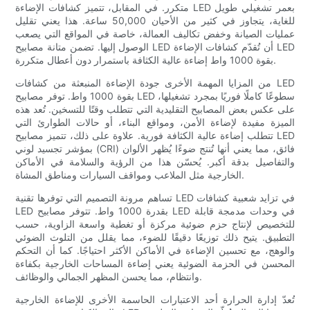
متكرر. في المقابل، تتميز كشافات الإضاءة LED بعمر تشغيلي طويل
للغاية، يتجاوز في كثير من الأحيان 50,000 ساعة. هذا يعني تقليل
عمليات الصيانة وخفض تكاليف العمالة، خاصة في المواقع التي يصعب
الوصول إليها. تضمن متانة مصابيح LED أن تُقدّم كشافات الإضاءة LED
بقوة 1000 واط إضاءة عالية الكثافة باستمرار دون أعطال متكررة.
من المزايا المهمة الأخرى جودة الإضاءة المنبعثة من كشافات LED
بقوة 1000 واط. توفر مصابيح LED سطوعًا كاملًا فوريًا بمجرد تشغيلها،
على عكس بعض المصابيح التقليدية التي تتطلب وقتًا للتسخين. تُعد هذه
الميزة مفيدة لإضاءة الأمن، ومواقع البناء، أو حالات الطوارئ التي
تتطلب إضاءة عالية الكثافة فورية. علاوة على ذلك، تتميز مصابيح LED
بمؤشر تجسيد لوني (CRI) فائق، مما يعني أنها تُنتج ضوءًا يُظهر الألوان
والتفاصيل بدقة أكبر. يُحسّن هذا من الرؤية والسلامة في الأماكن
الخارجية مثل الملاعب ومواقف السيارات ومناطق المشاة.
تساهم مرونة التصميم التي توفرها تقنية LED في تزايد شعبية كشافات
LED بقدرة 1000 واط. تتوفر مصابيح LED في وحدات مدمجة قابلة
للتخصيص لإنتاج حزم ضوئية مركزة أو تغطية واسعة الزاوية، حسب
التطبيق. يتيح ذلك توزيعًا دقيقًا للضوء، مما يقلل من التلوث الضوئي
والوهج، مع تحسين الإضاءة في الأماكن الأكثر احتياجًا. كما أن التحكم
المحسن في الحزمة الضوئية يعني إضاءة المساحات الخارجية بكفاءة
وانتظام، مما يحسن المظهر الجمالي والوظائف.
تُعدّ إدارة الحرارة أحد الاعتبارات الحاسمة الأخرى للإضاءة الخارجية