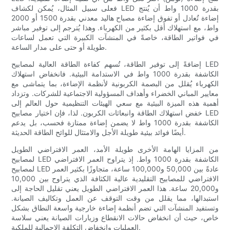
فعلى سبيل المثال، يُمكن لكشاف LED بقدرة 1000 واط أن يُنتج
إضاءة تُعادل أو تفوق إضاءة مصباح هاليد معدني بقدرة 1500 أو 2000
واط، مع استهلاك أقل بكثير من الكهرباء. وهذا يُترجم إلى توفير مباشر
في فواتير الطاقة، خاصةً في المنشآت الكبيرة التي تعمل لساعات
طويلة أو حتى على مدار الساعة.
إضافةً إلى توفير الطاقة، تُسهم كفاءة الطاقة العالية لمصابيح LED
الكاشفة بقدرة 1000 واط في الاستدامة البيئية. فانخفاض استهلاك
الكهرباء يُقلل من البصمة الكربونية لأنظمة الإضاءة، بما يتماشى مع
معايير المباني الخضراء وأهداف المسؤولية الاجتماعية للشركات. وتزداد
أهمية هذه الميزة البيئية مع سعي الهيئات التنظيمية حول العالم إلى
خفض استهلاك الطاقة وانبعاثات الكربون. لذا، فإن اختيار مصابيح LED
الكاشفة بقدرة 1000 واط لا يضمن إضاءة ممتازة فحسب، بل يدعم
أيضًا فوائد بيئية طويلة الأجل والامتثال للوائح الطاقة الحديثة.
من المزايا الهامة الأخرى طويلة الأمد، العمر الافتراضي الطويل
لمصابيح LED الكاشفة بقدرة 1000 واط. إذ يتراوح العمر الافتراضي
لمصابيح LED عادةً بين 50,000 و100,000 ساعة، متجاوزًا بكثير العمر
الافتراضي للمصابيح التقليدية عالية الكثافة الذي يتراوح بين 10,000
و20,000 ساعة. هذا العمر الافتراضي الطويل يعني تقليل الحاجة إلى
استبدالها، مما يقلل من وقت التوقف عن العمل وتكاليف الصيانة.
وتستفيد المنشآت التي تضم أنظمة إضاءة خارجية واسعة النطاق بشكل
خاص، حيث أن انخفاض حالات الانقطاع وزيارات الصيانة يعني سلاسة
العمليات وانخفاض التكلفة الإجمالية للملكية.