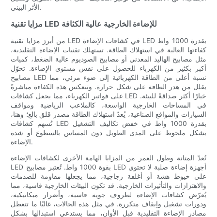
الأثر البيئي.
مزايا تقنية LED للإضاءة الخارجية عالية الكثافة
من أبرز مزايا تقنية LED في كشافات الإضاءة LED بقدرة 1000 واط
كفاءتها العالية في استهلاك الطاقة. تستهلك تقنيات الإضاءة التقليدية،
مثل مصابيح الهاليد المعدني أو مصابيح الصوديوم عالية الضغط، كميات
أكبر بكثير من الكهرباء للحصول على نفس مستوى الإضاءة. تحوّل
مصابيح LED نسبة أعلى من الطاقة الكهربائية إلى ضوء مرئي، مما
يقلل من هدر الطاقة على شكل حرارة. وتنعكس هذه الكفاءة مباشرةً
على فواتير الكهرباء، مما يجعل كشافات LED خيارًا أكثر صداقةً للبيئة.
في المساحات الخارجية الواسعة، كالملاعب الرياضية ومواقف
السيارات والمواقع الصناعية، يُعدّ استهلاك الطاقة مصدر قلق بالغ؛ وهنا،
تُسهم كشافات LED بقدرة 1000 واط في خفض تكاليف التشغيل
بشكل ملحوظ على المدى الطويل دون المساس بالسطوع أو شدة
الإضاءة.
تُعدّ المتانة وطول العمر من المزايا الهامة الأخرى لكشافات الإضاءة
LED بقوة 1000 واط. تُعتبر مصابيح LED أجهزة إضاءة صلبة لا تحتوي
على خيوط هشة أو أغلفة زجاجية، مما يجعلها مقاومة للصدمات
والاهتزازات والتأثيرات الخارجية. قد تكون البيئات الخارجية قاسية، مما
يُعرّض كشافات الإضاءة لظروف جوية قاسية، وأضرار ميكانيكية،
ودورات تشغيل وإيقاف متكررة. في مثل هذه الحالات، غالبًا ما تتعطل
مصادر الإضاءة التقليدية قبل الأوان، مما يستدعي استبدالها بشكل