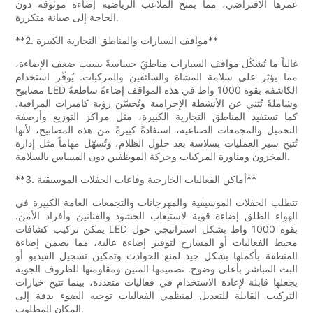
عمرها الافتراضي، مما يمنح الملاعب الرياضية إضاءة موثوقة دون
الحاجة إلى صيانة متكررة.
**2. مواقف السيارات والمناطق التجارية الكبيرة**
غالباً ما تُشكّل مواقف السيارات مناطقَ حساسةً بسبب ضعف الإضاءة،
مما يؤثر على سلامة المشاة والسائقين والمركبات. يُوفّر استخدام
مصابيح LED الكاشفة بقوة 1000 واط في هذه المواقف إضاءةً ساطعةً
وشاملةً تُثني عن الأنشطة الإجرامية وتُحسّن رؤية كاميرات المراقبة.
كما تستفيد المناطق التجارية الكبيرة، مثل مراكز التوزيع وأرصفة
التحميل والمجمعات الصناعية، استفادةً كبيرةً من هذه المصابيح، لأنها
تُتيح سير العمليات بسلاسة بعد حلول الظلام، وتُسهّل مهاماً مثل إدارة
المخزون ومناورة المركبات وحركة الموظفين دون المساس بالسلامة.
**3. أماكن الفعاليات الخارجية وقاعات الحفلات الموسيقية**
تتطلب الحفلات الموسيقية والمهرجانات والتجمعات العامة الكبيرة في
الهواء الطلق إضاءة قوية لاستيعاب الحشود والفنانين وأفراد الأمن.
يمكن تركيب كشافات LED بقوة 1000 واط بشكل استراتيجي حول
محيط الفعاليات أو المسارح لتوفير إضاءة عالية، مما يضمن إضاءة
المنطقة بأكملها بشكل جيد لمنع الحوادث وتمكين تسجيل الفيديو أو
البث المباشر بأعلى وضوح. تصميمها المتين ومقاومتها للظروف الجوية
يجعلها قابلة لإعادة الاستخدام في فعاليات متعددة، بينما تتيح خيارات
التركيب القابلة للتعديل لمنظمي الفعاليات توجيه الضوء بدقة إلى
المكان المطلوب.