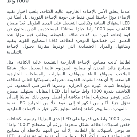
1000 واط
عندما يتعلق الأمر بالإضاءة الخارجية عالية الكثافة، يلعب اختيار تقنية
الإضاءة دورًا حاسمًا ليس فقط في جودة الإضاءة الفورية، بل أيضًا في
استهلاك الطاقة وتكاليف التشغيل على المدى الطويل. يُعدّ مصباح LED
الكاشف بقوة 1000 واط خيارًا استثنائيًا للمستخدمين الذين يبحثون عن
قوة إضاءة كبيرة مع كفاءة طاقة ملحوظة. يتطلب فهم مزايا هذه
المصابيح القوية بتقنية LED التعمق في خصائصها الموفرة للطاقة،
ومتانتها، والمزايا الاقتصادية التي توفرها مقارنةً بحلول الإضاءة
التقليدية.
لطالما كانت مصابيح الإضاءة الخارجية التقليدية عالية الكثافة، مثل
مصابيح هاليد المعدن أو مصابيح الصوديوم عالية الضغط، خيارًا شائعًا
للملاعب ومواقع البناء ومواقف السيارات والمساحات الخارجية
الواسعة. إلا أن هذه التقنيات القديمة معروفة باستهلاكها العالي للطاقة،
وتوليدها كميات كبيرة من الحرارة، وعمرها الافتراضي المحدود. في
المقابل، يستهلك مصباح LED الكاشف بقدرة 1000 واط طاقة أقل
بكثير لتوفير مستويات إضاءة مكافئة أو أفضل. ويعود ذلك أساسًا إلى أن
تقنية LED تحوّل جزءًا أكبر من الكهرباء إلى ضوء بدلًا من الحرارة
المهدرة، مما يوفر كفاءة إضاءة تتجاوز بكثير خيارات الإضاءة التقليدية.
إحدى المزايا الرئيسية لكشافات LED بقدرة 1000 واط هي قدرتها على
خفض استهلاك الطاقة بشكل ملحوظ. ورغم أن مصطلح "1000 واط"
قد يوحي باستهلاك عالٍ للطاقة، إلا أنه من المهم ملاحظة أن مصابيح
LED تُنتج إضاءة (لومن) أكثر لكل واط من أي تقنية إضاءة تقليدية.