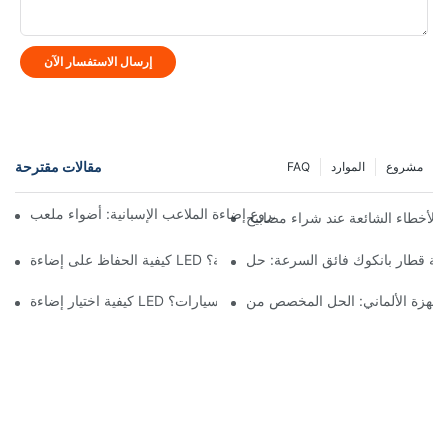
إرسال الاستفسار الآن
مقالات مقترحة
مشروع
الموارد
FAQ
لعب KML FLH تشعل شغف الملاعب الإسبانية
كيفية الحفاظ على إضاءة LED لأطول فترة ممكنة؟
كيفية اختيار إضاءة LED للمناطق في مواقف السيارات؟