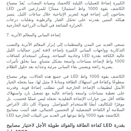
الكبيرة إضاءةً للعمليات الليلية كالحصاد وصيانة المعدات. يُعدّ مصباح
LED الكاشف بقوة 1000 واط استثمارًا ممتازًا للمزارعين الذين
يحتاجون إلى إضاءة قوية لتعزيز الإنتاجية خلال ساعات الليل. يتميز
هيكله المتين بقدرته على تحمّل الغبار والرطوبة وتقلبات درجات
الحرارة الشائعة في البيئات الزراعية الخارجية.
7. إضاءة المباني والمعالم الأثرية
تسعى العديد من المدن والمنظمات إلى إبراز المعالم الأثرية والنصب
التذكارية وواجهات المباني الكبيرة بإضاءة لافتة تُعزز جماليات الليل
وجاذبية السياحة. ويمكن استخدام كشافات LED عالية الكثافة بقدرة
1000 واط لإضاءة مساحات واسعة بشكل متساوٍ، مما يخلق تأثيرات
بصرية رائعة ويضمن بقاء المباني مرئية وجذابة بعد حلول الظلام.
في جميع هذه الحالات، يوفر مصباح LED الكاشف بقوة 1000 واط
سطوعًا وكفاءةً في استهلاك الطاقة ومتانةً لا مثيل لها، مما يجعله الخيار
الأمثل لتطبيقات الإضاءة الخارجية التي تتطلب إضاءةً قوية. وقدرته
على تغطية مساحات واسعة بإضاءة عالية مع تشغيل بارد واستهلاك
طاقة أقل من خيارات الإضاءة التقليدية تجعله ليس عمليًا فحسب، بل
موفرًا للتكاليف أيضًا للاستخدام المتواصل. وسواءً كان ذلك لأغراض
السلامة أو الكفاءة التشغيلية أو التحسين الجمالي، فقد أثبتت مصابيح
LED الكاشفة بقوة 1000 واط تنوعها في العديد من البيئات الخارجية.
كفاءة الطاقة والفوائد طويلة الأجل لاختيار مصابيح LED بقدرة