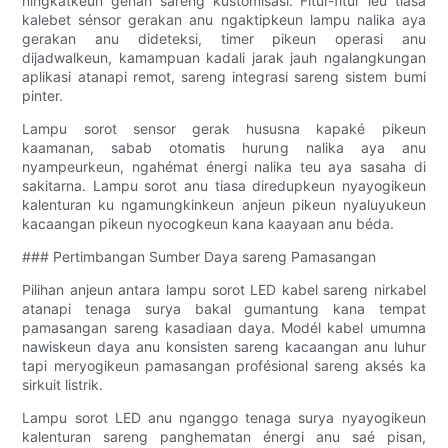
ningkatkeun genah sareng kustomisasi. Fitur-fitur ieu tiasa
kalebet sénsor gerakan anu ngaktipkeun lampu nalika aya
gerakan anu dideteksi, timer pikeun operasi anu
dijadwalkeun, kamampuan kadali jarak jauh ngalangkungan
aplikasi atanapi remot, sareng integrasi sareng sistem bumi
pinter.
Lampu sorot sensor gerak hususna kapaké pikeun
kaamanan, sabab otomatis hurung nalika aya anu
nyampeurkeun, ngahémat énergi nalika teu aya sasaha di
sakitarna. Lampu sorot anu tiasa diredupkeun nyayogikeun
kalenturan ku ngamungkinkeun anjeun pikeun nyaluyukeun
kacaangan pikeun nyocogkeun kana kaayaan anu béda.
### Pertimbangan Sumber Daya sareng Pamasangan
Pilihan anjeun antara lampu sorot LED kabel sareng nirkabel
atanapi tenaga surya bakal gumantung kana tempat
pamasangan sareng kasadiaan daya. Modél kabel umumna
nawiskeun daya anu konsisten sareng kacaangan anu luhur
tapi meryogikeun pamasangan profésional sareng aksés ka
sirkuit listrik.
Lampu sorot LED anu nganggo tenaga surya nyayogikeun
kalenturan sareng panghematan énergi anu saé pisan,