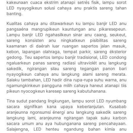
kakeunaan cuaca ekstrim atanapi setrés fisik, lampu sorot
LED nyayogikeun solusi cahaya anu praktis sareng tahan
banting.
Kualitas cahaya anu ditawarkeun ku lampu banjir LED anu
pangsaéna mangrupikeun kauntungan anu pikaresepeun.
Lampu banjir LED ngahasilkeun sinar anu caang, seukeut,
sareng konsisten anu ningkatkeun pisibilitas sareng
kaamanan di daérah luar ruangan sapertos jalan masuk,
kebon, lapangan olahraga, tempat parkir, sareng éksterior
gedong. Teu sapertos lampu banjir tradisional, LED condong
ngaluarkeun panas sareng radiasi ultraviolét anu langkung
sakedik, ngirangan silau sareng tegangan panon bari
nyayogikeun cahaya anu langkung alami sareng merata.
Salaku tambahan, LED hadir dina rupa-rupa suhu warna, anu
ngamungkinkeun pangguna milih cahaya haneut atanapi tiis
pikeun nyocogkeun karesep sareng kabutuhanana.
Tina sudut pandang lingkungan, lampu sorot LED nyumbang
sacara signifikan kana upaya keberlanjutan. Kusabab
aranjeunna ngonsumsi énergi anu langkung sakedik sareng
langkung lami, aranjeunna ngirangan tapak suku karbon
sacara umum anu aya hubunganana sareng pencahayaan.
Salajengna, LED henteu ngandung bahan kimia anu