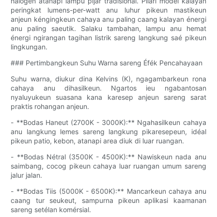
halogen atanapi lampu pijar tradisional. Pilari modél kalayan
peringkat lumens-per-watt anu luhur pikeun mastikeun
anjeun kéngingkeun cahaya anu paling caang kalayan énergi
anu paling saeutik. Salaku tambahan, lampu anu hemat
énergi ngirangan tagihan listrik sareng langkung saé pikeun
lingkungan.
### Pertimbangkeun Suhu Warna sareng Éfék Pencahayaan
Suhu warna, diukur dina Kelvins (K), ngagambarkeun rona
cahaya anu dihasilkeun. Ngartos ieu ngabantosan
nyaluyukeun suasana kana karesep anjeun sareng sarat
praktis rohangan anjeun.
- **Bodas Haneut (2700K - 3000K):** Ngahasilkeun cahaya
anu langkung lemes sareng langkung pikaresepeun, idéal
pikeun patio, kebon, atanapi area diuk di luar ruangan.
- **Bodas Nétral (3500K - 4500K):** Nawiskeun nada anu
saimbang, cocog pikeun cahaya luar ruangan umum sareng
jalur jalan.
- **Bodas Tiis (5000K - 6500K):** Mancarkeun cahaya anu
caang tur seukeut, sampurna pikeun aplikasi kaamanan
sareng setélan komérsial.