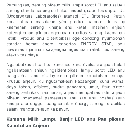
Pamungkas, penting pikeun milih lampu sorot LED anu saluyu
sareng standar sareng sertifikasi industri, sapertos daptar UL
(Underwriters Laboratories) atanapi ETL (Intertek). Patuh
kana aturan mastikeun yén produk parantos lulus uji
kaamanan sareng kinerja anu ketat, masihan anjeun
katengtreman pikiran ngeunaan kualitas sareng kaamanan
listrik. Produk anu disertipikasi ogé condong nyumponan
standar hemat énergi sapertos ENERGY STAR, anu
nawiskeun jaminan salajengna ngeunaan reliabilitas sareng
efektivitas biaya.
Ngalebetkeun fitur-fitur konci ieu kana évaluasi anjeun bakal
ngabantosan anjeun ngaidentipikasi lampu sorot LED anu
pangsaéna anu disaluyukeun pikeun kabutuhan cahaya
khusus anjeun. Ku ngutamakeun kacaangan, suhu warna,
daya tahan, efisiensi, sudut pancaran, umur, fitur pinter,
sareng sertifikasi kaamanan, anjeun nempatkeun diri anjeun
pikeun ngadamel pameseran anu saé anu ngahasilkeun
kinerja anu unggul, panghematan énergi, sareng reliabilitas
salami mangtaun-taun ka payun.
Kumaha Milih Lampu Banjir LED anu Pas pikeun
Kabutuhan Anjeun