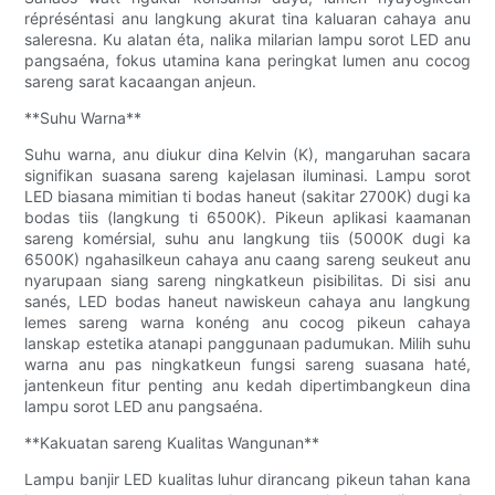
répréséntasi anu langkung akurat tina kaluaran cahaya anu
saleresna. Ku alatan éta, nalika milarian lampu sorot LED anu
pangsaéna, fokus utamina kana peringkat lumen anu cocog
sareng sarat kacaangan anjeun.
**Suhu Warna**
Suhu warna, anu diukur dina Kelvin (K), mangaruhan sacara
signifikan suasana sareng kajelasan iluminasi. Lampu sorot
LED biasana mimitian ti bodas haneut (sakitar 2700K) dugi ka
bodas tiis (langkung ti 6500K). Pikeun aplikasi kaamanan
sareng komérsial, suhu anu langkung tiis (5000K dugi ka
6500K) ngahasilkeun cahaya anu caang sareng seukeut anu
nyarupaan siang sareng ningkatkeun pisibilitas. Di sisi anu
sanés, LED bodas haneut nawiskeun cahaya anu langkung
lemes sareng warna konéng anu cocog pikeun cahaya
lanskap estetika atanapi panggunaan padumukan. Milih suhu
warna anu pas ningkatkeun fungsi sareng suasana haté,
jantenkeun fitur penting anu kedah dipertimbangkeun dina
lampu sorot LED anu pangsaéna.
**Kakuatan sareng Kualitas Wangunan**
Lampu banjir LED kualitas luhur dirancang pikeun tahan kana