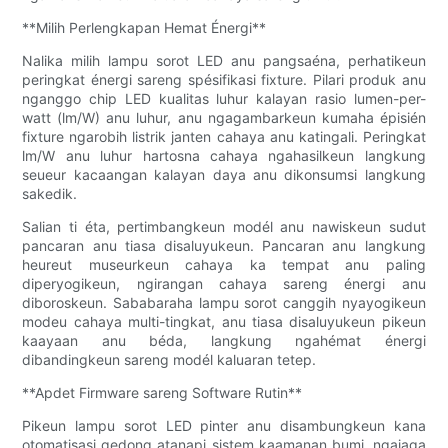
**Milih Perlengkapan Hemat Énergi**
Nalika milih lampu sorot LED anu pangsaéna, perhatikeun
peringkat énergi sareng spésifikasi fixture. Pilari produk anu
nganggo chip LED kualitas luhur kalayan rasio lumen-per-
watt (lm/W) anu luhur, anu ngagambarkeun kumaha épisién
fixture ngarobih listrik janten cahaya anu katingali. Peringkat
lm/W anu luhur hartosna cahaya ngahasilkeun langkung
seueur kacaangan kalayan daya anu dikonsumsi langkung
sakedik.
Salian ti éta, pertimbangkeun modél anu nawiskeun sudut
pancaran anu tiasa disaluyukeun. Pancaran anu langkung
heureut museurkeun cahaya ka tempat anu paling
diperyogikeun, ngirangan cahaya sareng énergi anu
diboroskeun. Sababaraha lampu sorot canggih nyayogikeun
modeu cahaya multi-tingkat, anu tiasa disaluyukeun pikeun
kaayaan anu béda, langkung ngahémat énergi
dibandingkeun sareng modél kaluaran tetep.
**Apdet Firmware sareng Software Rutin**
Pikeun lampu sorot LED pinter anu disambungkeun kana
otomatisasi gedong atanapi sistem kaamanan bumi, ngajaga