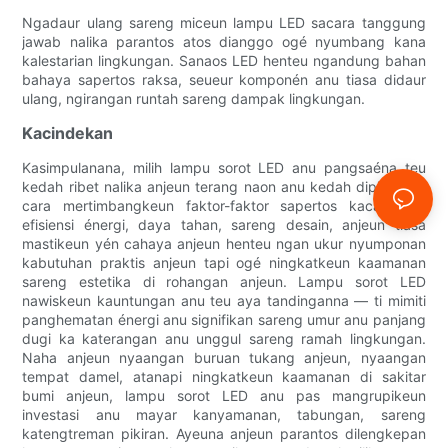
Ngadaur ulang sareng miceun lampu LED sacara tanggung
jawab nalika parantos atos dianggo ogé nyumbang kana
kalestarian lingkungan. Sanaos LED henteu ngandung bahan
bahaya sapertos raksa, seueur komponén anu tiasa didaur
ulang, ngirangan runtah sareng dampak lingkungan.
Kacindekan
Kasimpulanana, milih lampu sorot LED anu pangsaéna teu
kedah ribet nalika anjeun terang naon anu kedah dipilari. Ku
cara mertimbangkeun faktor-faktor sapertos kacaangan,
efisiensi énergi, daya tahan, sareng desain, anjeun tiasa
mastikeun yén cahaya anjeun henteu ngan ukur nyumponan
kabutuhan praktis anjeun tapi ogé ningkatkeun kaamanan
sareng estetika di rohangan anjeun. Lampu sorot LED
nawiskeun kauntungan anu teu aya tandinganna — ti mimiti
panghematan énergi anu signifikan sareng umur anu panjang
dugi ka katerangan anu unggul sareng ramah lingkungan.
Naha anjeun nyaangan buruan tukang anjeun, nyaangan
tempat damel, atanapi ningkatkeun kaamanan di sakitar
bumi anjeun, lampu sorot LED anu pas mangrupikeun
investasi anu mayar kanyamanan, tabungan, sareng
katengtreman pikiran. Ayeuna anjeun parantos dilengkepan