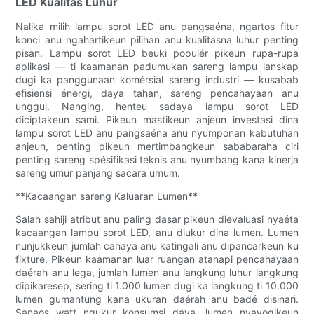
LED Kualitas Luhur
Nalika milih lampu sorot LED anu pangsaéna, ngartos fitur
konci anu ngahartikeun pilihan anu kualitasna luhur penting
pisan. Lampu sorot LED beuki populér pikeun rupa-rupa
aplikasi — ti kaamanan padumukan sareng lampu lanskap
dugi ka panggunaan komérsial sareng industri — kusabab
efisiensi énergi, daya tahan, sareng pencahayaan anu
unggul. Nanging, henteu sadaya lampu sorot LED
diciptakeun sami. Pikeun mastikeun anjeun investasi dina
lampu sorot LED anu pangsaéna anu nyumponan kabutuhan
anjeun, penting pikeun mertimbangkeun sababaraha ciri
penting sareng spésifikasi téknis anu nyumbang kana kinerja
sareng umur panjang sacara umum.
**Kacaangan sareng Kaluaran Lumen**
Salah sahiji atribut anu paling dasar pikeun dievaluasi nyaéta
kacaangan lampu sorot LED, anu diukur dina lumen. Lumen
nunjukkeun jumlah cahaya anu katingali anu dipancarkeun ku
fixture. Pikeun kaamanan luar ruangan atanapi pencahayaan
daérah anu lega, jumlah lumen anu langkung luhur langkung
dipikaresep, sering ti 1.000 lumen dugi ka langkung ti 10.000
lumen gumantung kana ukuran daérah anu badé disinari.
Sanaos watt ngukur konsumsi daya, lumen nyayogikeun