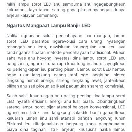
milih lampu sorot LED anu sampurna anu ngagabungkeun
kakuatan, daya tahan, sareng gaya pikeun nyaangan dunya
anjeun kalayan cemerlang.
Ngartos Mangpaat Lampu Banjir LED
Nalika ngeunaan solusi pencahayaan luar ruangan, lampu
sorot LED parantos ngarevolusi cara urang nyaangan
rohangan anu lega, nawiskeun kaunggulan anu teu aya
tandinganna tibatan metode pencahayaan tradisional. Pikeun
saha waé anu hoyong investasi dina lampu sorot LED anu
pangsaéna, ngartos rupa-rupa kauntungan anu disayogikeun
ku perlengkapan ieu penting pisan. Lampu sorot LED henteu
ngan ukur langkung caang tapi ogé langkung pinter,
langkung hemat énergi, sareng langkung awét, jantenkeun
pilihan anu saé pikeun aplikasi padumukan sareng komérsial.
Salah sahiji kauntungan anu paling penting tina lampu sorot
LED nyaéta efisiensi énergi anu luar biasa. Dibandingkeun
sareng lampu sorot pijar atanapi halogen konvensional, LED
ngonsumsi listrik anu langkung sakedik bari ngahasilkeun
kaluaran lumen anu sami atanapi bahkan langkung luhur.
Efisiensi ieu ditarjamahkeun langsung kana panghematan
biaya dina tagihan listrik anjeun, khususna nalika lampu