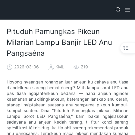
Pituduh Pamungkas Pikeun
Milarian Lampu Banjir LED Anu
Pangsaéna
2026-03-06
KML
219
Hoyong nyaangan rohangan luar anjeun ku cahaya anu tiasa
diandelkeun sareng hemat énergi? Milih lampu sorot LED anu
pas tiasa ngajantenkeun bédana — naha anjeun ngincer
kaamanan anu ditingkatkeun, katerangan lanskap anu cerah,
atanapi nyiptakeun suasana anu sampurna pikeun kumpul-
kumpul sonten. Dina "Pituduh Pamungkas pikeun Milarian
Lampu Sorot LED Pangsaéna," kami bakal ngajelaskeun
sadayana anu anjeun kedah terang, ti fitur konci sareng
spésifikasi téknis dugi ka tip ahli sareng rekomendasi produk
anu pangsaéna. Teraskeun maca pikeun mendakan kumaha