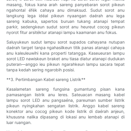
masang, fokus kana arah sareng panyebaran sorot pikeun
ngahontal éfék cahaya anu dimaksud. Sudut sorot anu
langkung lega idéal pikeun nyaangan daérah anu lega
sareng kabuka, sapertos buruan tukang atanapi tempat
parkir, sedengkeun sudut sorot anu heureut cocog pikeun
nyorot fitur arsitéktur atanapi lampu kaamanan anu fokus.
Saluyukeun sudut lampu sorot supados cahayana nutupan
daérah target tanpa ngahasilkeun titik panas atanapi cahaya
anu kaleuleuwihi kana properti tatangga. Kaseueuran lampu
sorot LED nawiskeun braket anu tiasa diatur atanapi dudukan
puteran—anggo ieu pikeun ngarahkeun lampu sacara tepat
tanpa kedah sering ngarobih posisi.
**3. Pertimbangan Kabel sareng Listrik**
Kasalametan sareng fungsina gumantung pisan kana
pamasangan listrik anu leres. Sateuacan masang kabel
lampu sorot LED anu pangsaéna, pareuman sumber listrik
pikeun nyingkahan sengatan listrik. Anggo kabel sareng
konektor anu cocog pikeun kode listrik di daérah anjeun,
khususna nalika dipasang di lokasi anu lembab atanapi di
luar ruangan.