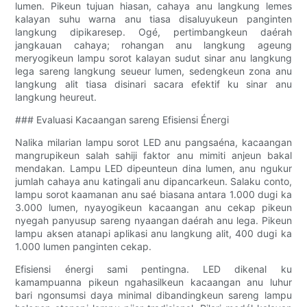
lumen. Pikeun tujuan hiasan, cahaya anu langkung lemes
kalayan suhu warna anu tiasa disaluyukeun panginten
langkung dipikaresep. Ogé, pertimbangkeun daérah
jangkauan cahaya; rohangan anu langkung ageung
meryogikeun lampu sorot kalayan sudut sinar anu langkung
lega sareng langkung seueur lumen, sedengkeun zona anu
langkung alit tiasa disinari sacara efektif ku sinar anu
langkung heureut.
### Evaluasi Kacaangan sareng Efisiensi Énergi
Nalika milarian lampu sorot LED anu pangsaéna, kacaangan
mangrupikeun salah sahiji faktor anu mimiti anjeun bakal
mendakan. Lampu LED dipeunteun dina lumen, anu ngukur
jumlah cahaya anu katingali anu dipancarkeun. Salaku conto,
lampu sorot kaamanan anu saé biasana antara 1.000 dugi ka
3.000 lumen, nyayogikeun kacaangan anu cekap pikeun
nyegah panyusup sareng nyaangan daérah anu lega. Pikeun
lampu aksen atanapi aplikasi anu langkung alit, 400 dugi ka
1.000 lumen panginten cekap.
Efisiensi énergi sami pentingna. LED dikenal ku
kamampuanna pikeun ngahasilkeun kacaangan anu luhur
bari ngonsumsi daya minimal dibandingkeun sareng lampu