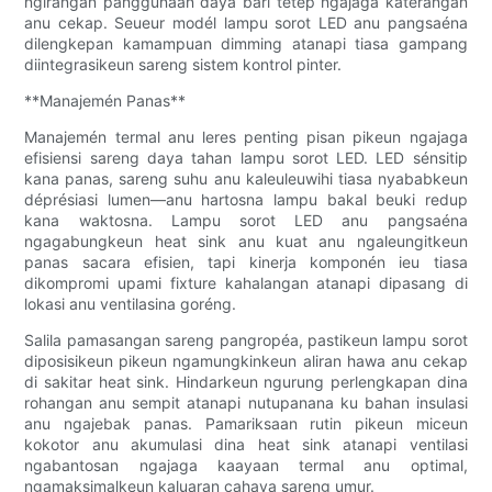
ngirangan panggunaan daya bari tetep ngajaga katerangan
anu cekap. Seueur modél lampu sorot LED anu pangsaéna
dilengkepan kamampuan dimming atanapi tiasa gampang
diintegrasikeun sareng sistem kontrol pinter.
**Manajemén Panas**
Manajemén termal anu leres penting pisan pikeun ngajaga
efisiensi sareng daya tahan lampu sorot LED. LED sénsitip
kana panas, sareng suhu anu kaleuleuwihi tiasa nyababkeun
déprésiasi lumen—anu hartosna lampu bakal beuki redup
kana waktosna. Lampu sorot LED anu pangsaéna
ngagabungkeun heat sink anu kuat anu ngaleungitkeun
panas sacara efisien, tapi kinerja komponén ieu tiasa
dikompromi upami fixture kahalangan atanapi dipasang di
lokasi anu ventilasina goréng.
Salila pamasangan sareng pangropéa, pastikeun lampu sorot
diposisikeun pikeun ngamungkinkeun aliran hawa anu cekap
di sakitar heat sink. Hindarkeun ngurung perlengkapan dina
rohangan anu sempit atanapi nutupanana ku bahan insulasi
anu ngajebak panas. Pamariksaan rutin pikeun miceun
kokotor anu akumulasi dina heat sink atanapi ventilasi
ngabantosan ngajaga kaayaan termal anu optimal,
ngamaksimalkeun kaluaran cahaya sareng umur.