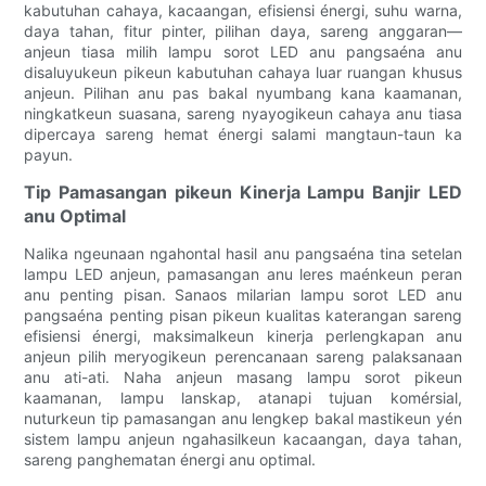
kabutuhan cahaya, kacaangan, efisiensi énergi, suhu warna,
daya tahan, fitur pinter, pilihan daya, sareng anggaran—
anjeun tiasa milih lampu sorot LED anu pangsaéna anu
disaluyukeun pikeun kabutuhan cahaya luar ruangan khusus
anjeun. Pilihan anu pas bakal nyumbang kana kaamanan,
ningkatkeun suasana, sareng nyayogikeun cahaya anu tiasa
dipercaya sareng hemat énergi salami mangtaun-taun ka
payun.
Tip Pamasangan pikeun Kinerja Lampu Banjir LED
anu Optimal
Nalika ngeunaan ngahontal hasil anu pangsaéna tina setelan
lampu LED anjeun, pamasangan anu leres maénkeun peran
anu penting pisan. Sanaos milarian lampu sorot LED anu
pangsaéna penting pisan pikeun kualitas katerangan sareng
efisiensi énergi, maksimalkeun kinerja perlengkapan anu
anjeun pilih meryogikeun perencanaan sareng palaksanaan
anu ati-ati. Naha anjeun masang lampu sorot pikeun
kaamanan, lampu lanskap, atanapi tujuan komérsial,
nuturkeun tip pamasangan anu lengkep bakal mastikeun yén
sistem lampu anjeun ngahasilkeun kacaangan, daya tahan,
sareng panghematan énergi anu optimal.