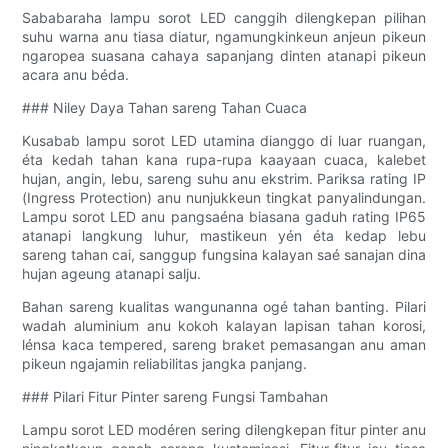
Sababaraha lampu sorot LED canggih dilengkepan pilihan
suhu warna anu tiasa diatur, ngamungkinkeun anjeun pikeun
ngaropea suasana cahaya sapanjang dinten atanapi pikeun
acara anu béda.
### Niley Daya Tahan sareng Tahan Cuaca
Kusabab lampu sorot LED utamina dianggo di luar ruangan,
éta kedah tahan kana rupa-rupa kaayaan cuaca, kalebet
hujan, angin, lebu, sareng suhu anu ekstrim. Pariksa rating IP
(Ingress Protection) anu nunjukkeun tingkat panyalindungan.
Lampu sorot LED anu pangsaéna biasana gaduh rating IP65
atanapi langkung luhur, mastikeun yén éta kedap lebu
sareng tahan cai, sanggup fungsina kalayan saé sanajan dina
hujan ageung atanapi salju.
Bahan sareng kualitas wangunanna ogé tahan banting. Pilari
wadah aluminium anu kokoh kalayan lapisan tahan korosi,
lénsa kaca tempered, sareng braket pemasangan anu aman
pikeun ngajamin reliabilitas jangka panjang.
### Pilari Fitur Pinter sareng Fungsi Tambahan
Lampu sorot LED modéren sering dilengkepan fitur pinter anu