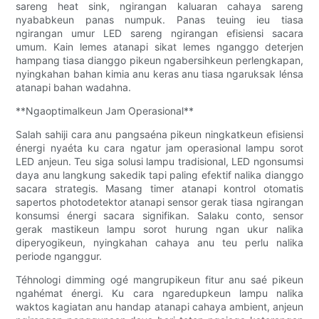
sareng heat sink, ngirangan kaluaran cahaya sareng
nyababkeun panas numpuk. Panas teuing ieu tiasa
ngirangan umur LED sareng ngirangan efisiensi sacara
umum. Kain lemes atanapi sikat lemes nganggo deterjen
hampang tiasa dianggo pikeun ngabersihkeun perlengkapan,
nyingkahan bahan kimia anu keras anu tiasa ngaruksak lénsa
atanapi bahan wadahna.
**Ngaoptimalkeun Jam Operasional**
Salah sahiji cara anu pangsaéna pikeun ningkatkeun efisiensi
énergi nyaéta ku cara ngatur jam operasional lampu sorot
LED anjeun. Teu siga solusi lampu tradisional, LED ngonsumsi
daya anu langkung sakedik tapi paling efektif nalika dianggo
sacara strategis. Masang timer atanapi kontrol otomatis
sapertos photodetektor atanapi sensor gerak tiasa ngirangan
konsumsi énergi sacara signifikan. Salaku conto, sensor
gerak mastikeun lampu sorot hurung ngan ukur nalika
diperyogikeun, nyingkahan cahaya anu teu perlu nalika
periode nganggur.
Téhnologi dimming ogé mangrupikeun fitur anu saé pikeun
ngahémat énergi. Ku cara ngaredupkeun lampu nalika
waktos kagiatan anu handap atanapi cahaya ambient, anjeun