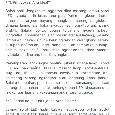
**1. Pilih Lokasi Anu Ideal**
Salah sahiji léngkah munggaran dina masang lampu sorot
LED nyaéta milih lokasi anu pas. Pertimbangkeun daérah
mana anu anjeun hoyong caangkeun sareng tangtukeun
dimana lampu éta bakal nyayogikeun panutup anu paling
efektif. Salaku conto, upami tujuanana nyaéta pikeun
ningkatkeun kaamanan jalan masuk atanapi lawang, pasang
lampu anu cekap luhur pikeun ngirangan kalangkang sareng
nutupan daérah anu lega. Nanging, ulah nempatkeun lampu
anjeun caket objék anu tiasa ngahalangan sinar atanapi
nyiptakeun silau anu teu dihoyongkeun.
Panempatan jangkungna penting pikeun kinerja lampu sorot
LED anu pangsaéna. Biasana, masang lampu sorot antara 8
dugi ka 15 kaki ti taneuh nawiskeun katerangan anu
saimbang sareng ngirangan silau langsung kana panon.
Salaku tambahan, pastikeun permukaan pamasanganna kuat
sareng tiasa nahan beurat perlengkapan LED, khususna dina
lingkungan luar anu kakeunaan angin sareng cuaca.
**2. Perhatikeun Sudut jeung Arah Sinar**
Lampu sorot LED hadir kalawan rupa-rupa pilihan sudut
sorot, ti sorot titik heureut nepi ka sorot sorot lega. Nalika