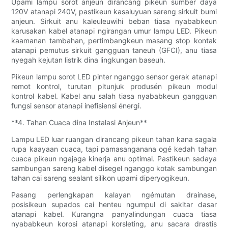
Upami lampu sorot anjeun dirancang pikeun sumber daya
120V atanapi 240V, pastikeun kasaluyuan sareng sirkuit bumi
anjeun. Sirkuit anu kaleuleuwihi beban tiasa nyababkeun
karusakan kabel atanapi ngirangan umur lampu LED. Pikeun
kaamanan tambahan, pertimbangkeun masang stop kontak
atanapi pemutus sirkuit gangguan taneuh (GFCI), anu tiasa
nyegah kejutan listrik dina lingkungan baseuh.
Pikeun lampu sorot LED pinter nganggo sensor gerak atanapi
remot kontrol, turutan pitunjuk produsén pikeun modul
kontrol kabel. Kabel anu salah tiasa nyababkeun gangguan
fungsi sensor atanapi inefisiensi énergi.
**4. Tahan Cuaca dina Instalasi Anjeun**
Lampu LED luar ruangan dirancang pikeun tahan kana sagala
rupa kaayaan cuaca, tapi pamasanganana ogé kedah tahan
cuaca pikeun ngajaga kinerja anu optimal. Pastikeun sadaya
sambungan sareng kabel disegel nganggo kotak sambungan
tahan cai sareng sealant silikon upami diperyogikeun.
Pasang perlengkapan kalayan ngémutan drainase,
posisikeun supados cai henteu ngumpul di sakitar dasar
atanapi kabel. Kurangna panyalindungan cuaca tiasa
nyababkeun korosi atanapi korsleting, anu sacara drastis