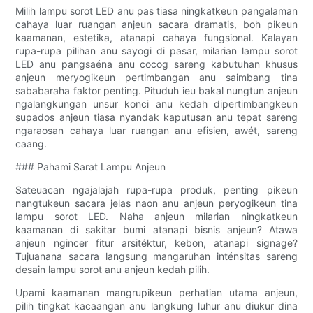
Milih lampu sorot LED anu pas tiasa ningkatkeun pangalaman
cahaya luar ruangan anjeun sacara dramatis, boh pikeun
kaamanan, estetika, atanapi cahaya fungsional. Kalayan
rupa-rupa pilihan anu sayogi di pasar, milarian lampu sorot
LED anu pangsaéna anu cocog sareng kabutuhan khusus
anjeun meryogikeun pertimbangan anu saimbang tina
sababaraha faktor penting. Pituduh ieu bakal nungtun anjeun
ngalangkungan unsur konci anu kedah dipertimbangkeun
supados anjeun tiasa nyandak kaputusan anu tepat sareng
ngaraosan cahaya luar ruangan anu efisien, awét, sareng
caang.
### Pahami Sarat Lampu Anjeun
Sateuacan ngajalajah rupa-rupa produk, penting pikeun
nangtukeun sacara jelas naon anu anjeun peryogikeun tina
lampu sorot LED. Naha anjeun milarian ningkatkeun
kaamanan di sakitar bumi atanapi bisnis anjeun? Atawa
anjeun ngincer fitur arsitéktur, kebon, atanapi signage?
Tujuanana sacara langsung mangaruhan inténsitas sareng
desain lampu sorot anu anjeun kedah pilih.
Upami kaamanan mangrupikeun perhatian utama anjeun,
pilih tingkat kacaangan anu langkung luhur anu diukur dina