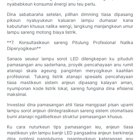
nyababkeun konsumsi énergi anu teu perlu.
Dina sababaraha setelan, pilihan dimming tiasa dipasang
pikeun nyaluyukeun kaluaran lampu dumasar kana
kabutuhan khusus nalika wengi, langkung manjangkeun umur
lampu sareng motong biaya listrik.
**7. Konsultasikeun sareng Pitulung Profesional Nalika
Diperyogikeun**
Sanaos seueur lampu sorot LED dilengkepan ku pituduh
pamasangan anu saderhana, proyék pencahayaan anu rumit
atanapi skala ageung panginten meryogikeun kaahlian
profésional. Tukang listrik atanapi spesialis pencahayaan
tiasa mastikeun sistem anjeun dipasang kalayan aman,
nyumponan kode listrik lokal, sareng fungsina dina efisiensi
maksimal.
Investasi dina pamasangan ahli tiasa mangpaat pisan upami
lampu sorot anjeun diintegrasikeun sareng sistem otomatisasi
bumi atanapi ngalibetkeun struktur pemasangan khusus.
Ku cara nuturkeun tips pamasangan ieu, anjeun tiasa
mastikeun yén lampu banjir LED pangsaéna anjeun berkinerja
dina poténsi pangluhurna, nganteurkeun katerangan anu