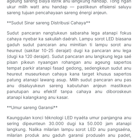
ageung sareng biaya listrik anu langkung handap. Tong ngan
ukur milih watt anu handap — pastikeun efisiensi saluyu
sareng tujuan pencahayaan sareng énergi anjeun.
**Sudut Sinar sareng Distribusi Cahaya**
Sudut pancaran nangtukeun sabaraha lega atanapi fokus
cahaya nyebar ka sakuliah daérah. Lampu sorot LED biasana
gaduh sudut pancaran anu mimitian ti lampu sorot anu
heureut (sakitar 10-25 derajat) dugi ka pancaran anu lega
(dugi ka 120 derajat). Sudut pancaran anu langkung lega saé
pisan pikeun nyaangan rohangan anu ageung sapertos
tempat parkir atanapi fasad gedong, sedengkeun sudut anu
heureut museurkeun cahaya kana target khusus sapertos
patung atanapi lawang asup. Milih sudut pancaran anu pas
anu disaluyukeun sareng kabutuhan anjeun mastikeun
panutupan anu efektif tanpa cahaya anu diboroskeun
atanapi kalangkang anu kasar.
**Umur sareng Garansi**
Kaunggulan konci téknologi LED nyaéta umur panjangna anu
sering dipeunteun 30.000 dugi ka 50.000 jam atanapi
langkung. Nalika milarian lampu sorot LED anu pangsaéna,
milarian produk anu gaduh garansi produsén anu padet,