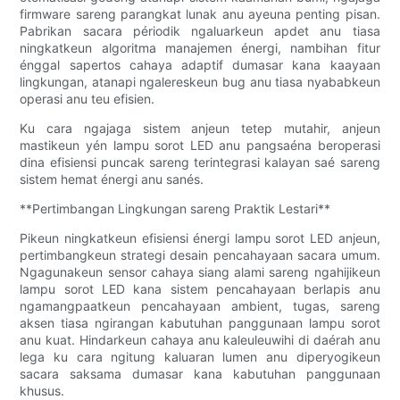
firmware sareng parangkat lunak anu ayeuna penting pisan.
Pabrikan sacara périodik ngaluarkeun apdet anu tiasa
ningkatkeun algoritma manajemen énergi, nambihan fitur
énggal sapertos cahaya adaptif dumasar kana kaayaan
lingkungan, atanapi ngalereskeun bug anu tiasa nyababkeun
operasi anu teu efisien.
Ku cara ngajaga sistem anjeun tetep mutahir, anjeun
mastikeun yén lampu sorot LED anu pangsaéna beroperasi
dina efisiensi puncak sareng terintegrasi kalayan saé sareng
sistem hemat énergi anu sanés.
**Pertimbangan Lingkungan sareng Praktik Lestari**
Pikeun ningkatkeun efisiensi énergi lampu sorot LED anjeun,
pertimbangkeun strategi desain pencahayaan sacara umum.
Ngagunakeun sensor cahaya siang alami sareng ngahijikeun
lampu sorot LED kana sistem pencahayaan berlapis anu
ngamangpaatkeun pencahayaan ambient, tugas, sareng
aksen tiasa ngirangan kabutuhan panggunaan lampu sorot
anu kuat. Hindarkeun cahaya anu kaleuleuwihi di daérah anu
lega ku cara ngitung kaluaran lumen anu diperyogikeun
sacara saksama dumasar kana kabutuhan panggunaan
khusus.