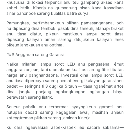
khususna di lokasi terpencil anu teu gampang aksés kana
kabel listrik. Kinerja na gumantung pisan kana kasadiaan
sinar panonpoé sareng kualitas batré surya.
Pamungkas, pertimbangkeun pilihan pamasanganana, boh
nu dipasang dina témbok, pasak dina taneuh, atanapi braket
anu tiasa diatur, pikeun mastikeun lampu sorot tiasa
dipasang kalayan aman sareng ditujukeun kalayan leres
pikeun jangkauan anu optimal.
### Anggaran sareng Garansi
Nalika milarian lampu sorot LED anu pangsaéna, émut
anggaran anjeun, tapi utamakeun kualitas sareng fitur tibatan
harga anu panghandapna. Investasi dina lampu sorot LED
anu tiasa dipercaya sareng hemat énergi kalayan garansi anu
padet — seringna ti 3 dugi ka 5 taun — tiasa ngahémat artos
dina jangka panjang ngalangkungan ngirangan biaya
perawatan sareng listrik.
Seueur pabrik anu terhormat nyayogikeun garansi anu
nutupan cacad sareng kagagalan awal, masihan anjeun
katengtreman pikiran sareng jaminan kinerja.
Ku cara ngaevaluasi aspék-aspék ieu sacara saksama—