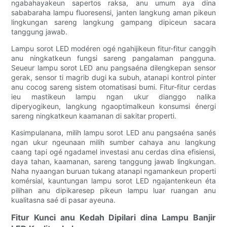
ngabahayakeun sapertos raksa, anu umum aya dina
sababaraha lampu fluoresensi, janten langkung aman pikeun
lingkungan sareng langkung gampang dipiceun sacara
tanggung jawab.
Lampu sorot LED modéren ogé ngahijikeun fitur-fitur canggih
anu ningkatkeun fungsi sareng pangalaman pangguna.
Seueur lampu sorot LED anu pangsaéna dilengkepan sensor
gerak, sensor ti magrib dugi ka subuh, atanapi kontrol pinter
anu cocog sareng sistem otomatisasi bumi. Fitur-fitur cerdas
ieu mastikeun lampu ngan ukur dianggo nalika
diperyogikeun, langkung ngaoptimalkeun konsumsi énergi
sareng ningkatkeun kaamanan di sakitar properti.
Kasimpulanana, milih lampu sorot LED anu pangsaéna sanés
ngan ukur ngeunaan milih sumber cahaya anu langkung
caang tapi ogé ngadamel investasi anu cerdas dina efisiensi,
daya tahan, kaamanan, sareng tanggung jawab lingkungan.
Naha nyaangan buruan tukang atanapi ngamankeun properti
komérsial, kauntungan lampu sorot LED ngajantenkeun éta
pilihan anu dipikaresep pikeun lampu luar ruangan anu
kualitasna saé di pasar ayeuna.
Fitur Kunci anu Kedah Dipilari dina Lampu Banjir