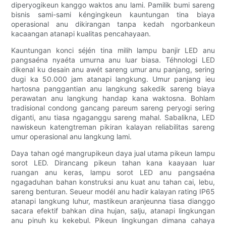
diperyogikeun kanggo waktos anu lami. Pamilik bumi sareng
bisnis sami-sami kéngingkeun kauntungan tina biaya
operasional anu dikirangan tanpa kedah ngorbankeun
kacaangan atanapi kualitas pencahayaan.
Kauntungan konci séjén tina milih lampu banjir LED anu
pangsaéna nyaéta umurna anu luar biasa. Téhnologi LED
dikenal ku desain anu awét sareng umur anu panjang, sering
dugi ka 50.000 jam atanapi langkung. Umur panjang ieu
hartosna panggantian anu langkung sakedik sareng biaya
perawatan anu langkung handap kana waktosna. Bohlam
tradisional condong gancang pareum sareng peryogi sering
diganti, anu tiasa ngaganggu sareng mahal. Sabalikna, LED
nawiskeun katengtreman pikiran kalayan reliabilitas sareng
umur operasional anu langkung lami.
Daya tahan ogé mangrupikeun daya jual utama pikeun lampu
sorot LED. Dirancang pikeun tahan kana kaayaan luar
ruangan anu keras, lampu sorot LED anu pangsaéna
ngagaduhan bahan konstruksi anu kuat anu tahan cai, lebu,
sareng benturan. Seueur modél anu hadir kalayan rating IP65
atanapi langkung luhur, mastikeun aranjeunna tiasa dianggo
sacara efektif bahkan dina hujan, salju, atanapi lingkungan
anu pinuh ku kekebul. Pikeun lingkungan dimana cahaya