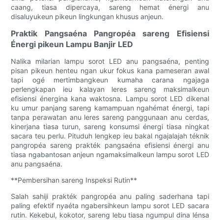
caang, tiasa dipercaya, sareng hemat énergi anu
disaluyukeun pikeun lingkungan khusus anjeun.
Praktik Pangsaéna Pangropéa sareng Efisiensi
Énergi pikeun Lampu Banjir LED
Nalika milarian lampu sorot LED anu pangsaéna, penting
pisan pikeun henteu ngan ukur fokus kana pameseran awal
tapi ogé mertimbangkeun kumaha carana ngajaga
perlengkapan ieu kalayan leres sareng maksimalkeun
efisiensi énergina kana waktosna. Lampu sorot LED dikenal
ku umur panjang sareng kamampuan ngahémat énergi, tapi
tanpa perawatan anu leres sareng panggunaan anu cerdas,
kinerjana tiasa turun, sareng konsumsi énergi tiasa ningkat
sacara teu perlu. Pituduh lengkep ieu bakal ngajalajah téknik
pangropéa sareng prakték pangsaéna efisiensi énergi anu
tiasa ngabantosan anjeun ngamaksimalkeun lampu sorot LED
anu pangsaéna.
**Pembersihan sareng Inspeksi Rutin**
Salah sahiji prakték pangropéa anu paling saderhana tapi
paling efektif nyaéta ngabersihkeun lampu sorot LED sacara
rutin. Kekebul, kokotor, sareng lebu tiasa ngumpul dina lénsa