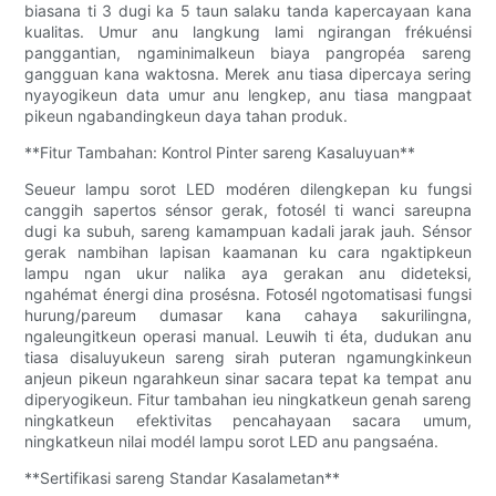
biasana ti 3 dugi ka 5 taun salaku tanda kapercayaan kana
kualitas. Umur anu langkung lami ngirangan frékuénsi
panggantian, ngaminimalkeun biaya pangropéa sareng
gangguan kana waktosna. Merek anu tiasa dipercaya sering
nyayogikeun data umur anu lengkep, anu tiasa mangpaat
pikeun ngabandingkeun daya tahan produk.
**Fitur Tambahan: Kontrol Pinter sareng Kasaluyuan**
Seueur lampu sorot LED modéren dilengkepan ku fungsi
canggih sapertos sénsor gerak, fotosél ti wanci sareupna
dugi ka subuh, sareng kamampuan kadali jarak jauh. Sénsor
gerak nambihan lapisan kaamanan ku cara ngaktipkeun
lampu ngan ukur nalika aya gerakan anu dideteksi,
ngahémat énergi dina prosésna. Fotosél ngotomatisasi fungsi
hurung/pareum dumasar kana cahaya sakurilingna,
ngaleungitkeun operasi manual. Leuwih ti éta, dudukan anu
tiasa disaluyukeun sareng sirah puteran ngamungkinkeun
anjeun pikeun ngarahkeun sinar sacara tepat ka tempat anu
diperyogikeun. Fitur tambahan ieu ningkatkeun genah sareng
ningkatkeun efektivitas pencahayaan sacara umum,
ningkatkeun nilai modél lampu sorot LED anu pangsaéna.
**Sertifikasi sareng Standar Kasalametan**