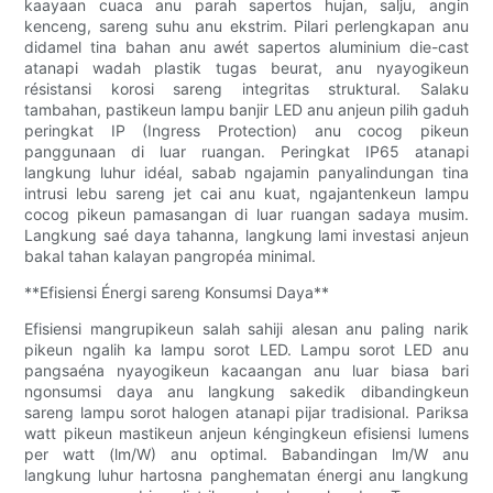
kaayaan cuaca anu parah sapertos hujan, salju, angin
kenceng, sareng suhu anu ekstrim. Pilari perlengkapan anu
didamel tina bahan anu awét sapertos aluminium die-cast
atanapi wadah plastik tugas beurat, anu nyayogikeun
résistansi korosi sareng integritas struktural. Salaku
tambahan, pastikeun lampu banjir LED anu anjeun pilih gaduh
peringkat IP (Ingress Protection) anu cocog pikeun
panggunaan di luar ruangan. Peringkat IP65 atanapi
langkung luhur idéal, sabab ngajamin panyalindungan tina
intrusi lebu sareng jet cai anu kuat, ngajantenkeun lampu
cocog pikeun pamasangan di luar ruangan sadaya musim.
Langkung saé daya tahanna, langkung lami investasi anjeun
bakal tahan kalayan pangropéa minimal.
**Efisiensi Énergi sareng Konsumsi Daya**
Efisiensi mangrupikeun salah sahiji alesan anu paling narik
pikeun ngalih ka lampu sorot LED. Lampu sorot LED anu
pangsaéna nyayogikeun kacaangan anu luar biasa bari
ngonsumsi daya anu langkung sakedik dibandingkeun
sareng lampu sorot halogen atanapi pijar tradisional. Pariksa
watt pikeun mastikeun anjeun kéngingkeun efisiensi lumens
per watt (lm/W) anu optimal. Babandingan lm/W anu
langkung luhur hartosna panghematan énergi anu langkung