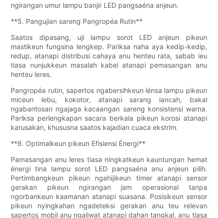
ngirangan umur lampu banjir LED pangsaéna anjeun.
**5. Pangujian sareng Pangropéa Rutin**
Saatos dipasang, uji lampu sorot LED anjeun pikeun
mastikeun fungsina lengkep. Pariksa naha aya kedip-kedip,
redup, atanapi distribusi cahaya anu henteu rata, sabab ieu
tiasa nunjukkeun masalah kabel atanapi pemasangan anu
henteu leres.
Pangropéa rutin, sapertos ngabersihkeun lénsa lampu pikeun
miceun lebu, kokotor, atanapi sarang lancah, bakal
ngabantosan ngajaga kacaangan sareng konsistensi warna.
Pariksa perlengkapan sacara berkala pikeun korosi atanapi
karusakan, khususna saatos kajadian cuaca ekstrim.
**6. Optimalkeun pikeun Efisiensi Énergi**
Pamasangan anu leres tiasa ningkatkeun kauntungan hemat
énergi tina lampu sorot LED pangsaéna anu anjeun pilih.
Pertimbangkeun pikeun ngahijikeun timer atanapi sensor
gerakan pikeun ngirangan jam operasional tanpa
ngorbankeun kaamanan atanapi suasana. Posisikeun sensor
pikeun nyingkahan ngadeteksi gerakan anu teu relevan
sapertos mobil anu ngaliwat atanapi dahan tangkal, anu tiasa