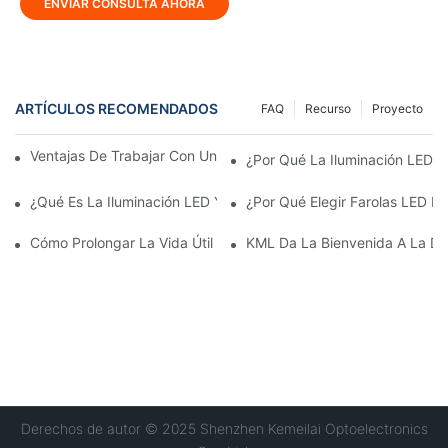
ENVIAR CONSULTA AHORA
ARTÍCULOS RECOMENDADOS
FAQ
Recurso
Proyecto
Ventajas De Trabajar Con Un Fabricante De Iluminación LED.
¿Por Qué La Iluminación LED E
¿Qué Es La Iluminación LED Y Cómo Funciona?
¿Por Qué Elegir Farolas LED P
Cómo Prolongar La Vida Útil De Su Proyector LED: Consejos De
KML Da La Bienvenida A La De
Derechos de autor © 2025 Shenzhen Kemeilai Optoelectronics