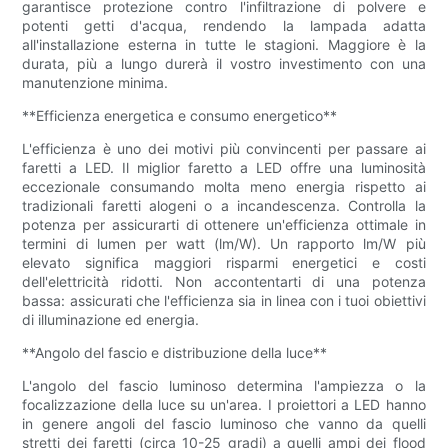
garantisce protezione contro l'infiltrazione di polvere e
potenti getti d'acqua, rendendo la lampada adatta
all'installazione esterna in tutte le stagioni. Maggiore è la
durata, più a lungo durerà il vostro investimento con una
manutenzione minima.
**Efficienza energetica e consumo energetico**
L'efficienza è uno dei motivi più convincenti per passare ai
faretti a LED. Il miglior faretto a LED offre una luminosità
eccezionale consumando molta meno energia rispetto ai
tradizionali faretti alogeni o a incandescenza. Controlla la
potenza per assicurarti di ottenere un'efficienza ottimale in
termini di lumen per watt (lm/W). Un rapporto lm/W più
elevato significa maggiori risparmi energetici e costi
dell'elettricità ridotti. Non accontentarti di una potenza
bassa: assicurati che l'efficienza sia in linea con i tuoi obiettivi
di illuminazione ed energia.
**Angolo del fascio e distribuzione della luce**
L'angolo del fascio luminoso determina l'ampiezza o la
focalizzazione della luce su un'area. I proiettori a LED hanno
in genere angoli del fascio luminoso che vanno da quelli
stretti dei faretti (circa 10-25 gradi) a quelli ampi dei flood