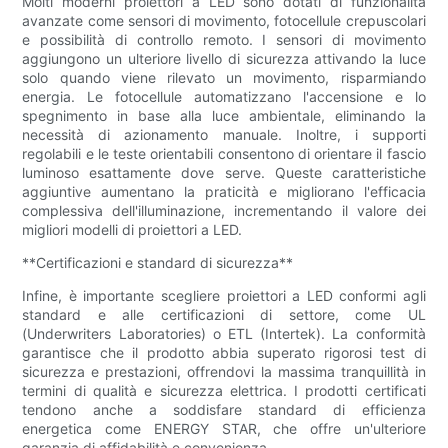
Molti moderni proiettori a LED sono dotati di funzionalità
avanzate come sensori di movimento, fotocellule crepuscolari
e possibilità di controllo remoto. I sensori di movimento
aggiungono un ulteriore livello di sicurezza attivando la luce
solo quando viene rilevato un movimento, risparmiando
energia. Le fotocellule automatizzano l'accensione e lo
spegnimento in base alla luce ambientale, eliminando la
necessità di azionamento manuale. Inoltre, i supporti
regolabili e le teste orientabili consentono di orientare il fascio
luminoso esattamente dove serve. Queste caratteristiche
aggiuntive aumentano la praticità e migliorano l'efficacia
complessiva dell'illuminazione, incrementando il valore dei
migliori modelli di proiettori a LED.
**Certificazioni e standard di sicurezza**
Infine, è importante scegliere proiettori a LED conformi agli
standard e alle certificazioni di settore, come UL
(Underwriters Laboratories) o ETL (Intertek). La conformità
garantisce che il prodotto abbia superato rigorosi test di
sicurezza e prestazioni, offrendovi la massima tranquillità in
termini di qualità e sicurezza elettrica. I prodotti certificati
tendono anche a soddisfare standard di efficienza
energetica come ENERGY STAR, che offre un'ulteriore
garanzia di affidabilità e convenienza.