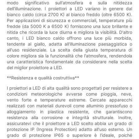
modo significativo sull'atmosfera e sulla nitidezza
dell'illuminazione. I proiettori a LED variano in genere dal
bianco caldo (circa 2700 K) al bianco freddo (oltre 6500 K).
Per applicazioni di sicurezza e commerciali, temperature più
fredde (da 5000 K a 6500 K) forniscono una luce brillante e
nitida che ricorda la luce diurna e migliora la visibilità. D'altro
canto, i LED bianco caldo offrono una luce più morbida,
tendente al giallo, adatta all'illuminazione paesaggistica o
all'uso residenziale. La scelta della giusta temperatura di
colore migliora sia la funzionalità che l'atmosfera, rendendola
una caratteristica fondamentale da considerare nella scelta
del miglior proiettore a LED.
**Resistenza e qualità costruttiva**
I proiettori a LED di alta qualità sono progettati per resistere a
condizioni meteorologiche avverse come pioggia, neve,
vento forte e temperature estreme. Cercate apparecchi
realizzati con materiali durevoli come alluminio pressofuso o
alloggiamento in plastica resistente, che garantiscono
resistenza alla corrosione e integrità strutturale. Inoltre,
assicuratevi che il proiettore a LED scelto abbia un grado di
protezione IP (Ingress Protection) adatto all'uso esterno. Un
grado di protezione IP65 o superiore è l'ideale, poiché