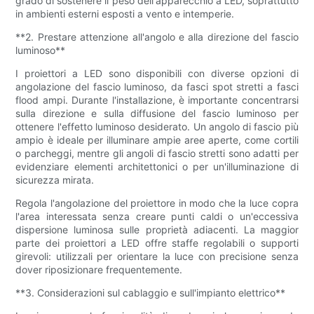
grado di sostenere il peso dell'apparecchio a LED, soprattutto
in ambienti esterni esposti a vento e intemperie.
**2. Prestare attenzione all'angolo e alla direzione del fascio
luminoso**
I proiettori a LED sono disponibili con diverse opzioni di
angolazione del fascio luminoso, da fasci spot stretti a fasci
flood ampi. Durante l'installazione, è importante concentrarsi
sulla direzione e sulla diffusione del fascio luminoso per
ottenere l'effetto luminoso desiderato. Un angolo di fascio più
ampio è ideale per illuminare ampie aree aperte, come cortili
o parcheggi, mentre gli angoli di fascio stretti sono adatti per
evidenziare elementi architettonici o per un'illuminazione di
sicurezza mirata.
Regola l'angolazione del proiettore in modo che la luce copra
l'area interessata senza creare punti caldi o un'eccessiva
dispersione luminosa sulle proprietà adiacenti. La maggior
parte dei proiettori a LED offre staffe regolabili o supporti
girevoli: utilizzali per orientare la luce con precisione senza
dover riposizionare frequentemente.
**3. Considerazioni sul cablaggio e sull'impianto elettrico**