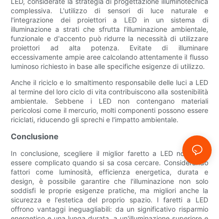
LED, considerate la strategia di progettazione illuminotecnica
complessiva. L'utilizzo di sensori di luce naturale e
l'integrazione dei proiettori a LED in un sistema di
illuminazione a strati che sfrutta l'illuminazione ambientale,
funzionale e d'accento può ridurre la necessità di utilizzare
proiettori ad alta potenza. Evitate di illuminare
eccessivamente ampie aree calcolando attentamente il flusso
luminoso richiesto in base alle specifiche esigenze di utilizzo.
Anche il riciclo e lo smaltimento responsabile delle luci a LED
al termine del loro ciclo di vita contribuiscono alla sostenibilità
ambientale. Sebbene i LED non contengano materiali
pericolosi come il mercurio, molti componenti possono essere
riciclati, riducendo gli sprechi e l'impatto ambientale.
Conclusione
In conclusione, scegliere il miglior faretto a LED non deve
essere complicato quando si sa cosa cercare. Considerando
fattori come luminosità, efficienza energetica, durata e
design, è possibile garantire che l'illuminazione non solo
soddisfi le proprie esigenze pratiche, ma migliori anche la
sicurezza e l'estetica del proprio spazio. I faretti a LED
offrono vantaggi ineguagliabili: da un significativo risparmio
energetico e una lunga durata, a un'illuminazione superiore e