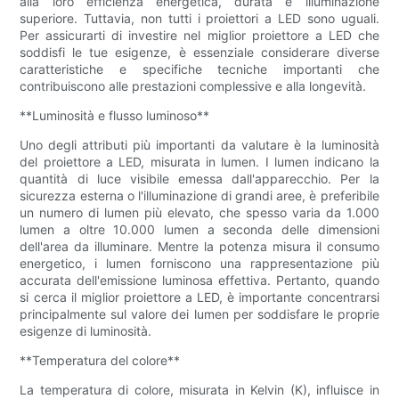
alla loro efficienza energetica, durata e illuminazione
superiore. Tuttavia, non tutti i proiettori a LED sono uguali.
Per assicurarti di investire nel miglior proiettore a LED che
soddisfi le tue esigenze, è essenziale considerare diverse
caratteristiche e specifiche tecniche importanti che
contribuiscono alle prestazioni complessive e alla longevità.
**Luminosità e flusso luminoso**
Uno degli attributi più importanti da valutare è la luminosità
del proiettore a LED, misurata in lumen. I lumen indicano la
quantità di luce visibile emessa dall'apparecchio. Per la
sicurezza esterna o l'illuminazione di grandi aree, è preferibile
un numero di lumen più elevato, che spesso varia da 1.000
lumen a oltre 10.000 lumen a seconda delle dimensioni
dell'area da illuminare. Mentre la potenza misura il consumo
energetico, i lumen forniscono una rappresentazione più
accurata dell'emissione luminosa effettiva. Pertanto, quando
si cerca il miglior proiettore a LED, è importante concentrarsi
principalmente sul valore dei lumen per soddisfare le proprie
esigenze di luminosità.
**Temperatura del colore**
La temperatura di colore, misurata in Kelvin (K), influisce in