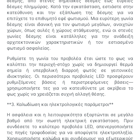
δέσμης, από στενές σημειακές δέσμες έως ευρείες
δέσμες πλημμύρας. Κατά την εγκατάσταση, εστιάστε στην
κατεύθυνση και την εξάπλωση της δέσμης για να
επιτύχετε το επιθυμητό εφέ φωτισμού. Μια ευρύτερη γωνία
δέσμης είναι ιδανική για τον φωτισμό μεγάλων, ανοιχτών
χώρων, όπως αυλές ή χώρους στάθμευσης, ενώ οι στενές
γωνίες δέσμης είναι κατάλληλες για την ανάδειξη
αρχιτεκτονικών χαρακτηριστικών ή τον εστιασμένο
φωτισμό ασφαλείας.
Ρυθμίστε τη γωνία του προβολέα έτσι ώστε το φως να
καλύπτει την περιοχή-στόχο χωρίς να δημιουργεί θερμά
σημεία ή υπερβολική διαρροή φωτός σε γειτονικές
ιδιοκτησίες. Οι περισσότεροι προβολείς LED προσφέρουν
ρυθμιζόμενες βάσεις ή περιστρεφόμενες βάσεις—
χρησιμοποιήστε τες για να κατευθύνετε με ακρίβεια το
φως χωρίς να χρειάζεται συχνή αλλαγή θέσης.
**3. Καλωδίωση και ηλεκτρολογικές παράμετροι**
Η ασφάλεια και η λειτουργικότητα εξαρτώνται σε μεγάλο
βαθμό από την σωστή ηλεκτρική εγκατάσταση. Πριν
συνδέσετε το καλύτερο προβολέα LED, απενεργοποιήστε
τις πηγές τροφοδοσίας για να αποφύγετε ηλεκτροπληξία.
Χρησιμοποιήστε καλώδια και συνδέσμους για εξωτερικούς