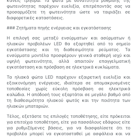
κανείς τριγύρω. Τα φώτα με δυνατότητα ρύθμισης της
φωτεινότητας παρέχουν ευελιξία, επιτρέποντάς σας να
προσαρμόζετε τη φωτεινότητα ώστε να ταιριάζει σε
διαφορετικές καταστάσεις.
### Ζητήματα πηγής ενέργειας και εγκατάστασης
Η επιλογή σας μεταξύ ενσύρματων και ασύρματων ή
ηλιακών προβολέων LED θα εξαρτηθεί από το σημείο
εγκατάστασης και τη διαθεσιμότητα ρεύματος. Τα
ενσύρματα μοντέλα προσφέρουν γενικά σταθερή ισχύ και
υψηλή φωτεινότητα, αλλά απαιτούν επαγγελματική
εγκατάσταση και πρόσβαση σε ηλεκτρικά κυκλώματα.
Τα ηλιακά φώτα LED παρέχουν εξαιρετική ευελιξία και
εξοικονόμηση ενέργειας, ιδιαίτερα σε απομακρυσμένες
τοποθεσίες χωρίς εύκολη πρόσβαση σε ηλεκτρικά
καλώδια. Η απόδοσή τους εξαρτάται σε μεγάλο βαθμό από
τη διαθεσιμότητα ηλιακού φωτός και την ποιότητα των
ηλιακών μπαταριών.
Τέλος, εξετάστε τις επιλογές τοποθέτησης, είτε πρόκειται
για επιτοίχια τοποθέτηση, είτε για πασσάλους εδάφους είτε
για ρυθμιζόμενες βάσεις, για να διασφαλίσετε ότι το
προβολέα μπορεί να εγκατασταθεί με ασφάλεια και να