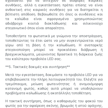
σχεδιαστεί για να αντέχουν σε διάφορες καιρικές
συνθήκες, αλλά η εγκατάσταση πρέπει επίσης να είναι
ανθεκτική στις καιρικές συνθήκες για να διατηρείται η
βέλτιστη απόδοση. Βεβαιωθείτε ότι όλες οι συνδέσεις και
τα καλώδια είναι σφραγισμένα χρησιμοποιώντας
αδιάβροχα κουτιά διακλάδωσης και σιλικονούχο
στεγανωτικό όπου είναι απαραίτητο.
Τοποθετήστε τα φωτιστικά με γνώμονα την αποστράγγιση,
τοποθετώντας τα έτσι ώστε να μην συγκεντρώνεται νερό
γύρω από τη βάση ή την καλωδίωση. Η ανεπαρκής
στεγανοποίηση μπορεί να προκαλέσει διάβρωση ή
βραχυκυκλώματα, μειώνοντας δραστικά τη διάρκεια ζωής
του καλύτερου προβολέα LED σας.
**5. Τακτικές δοκιμές και συντήρηση**
Μετά την εγκατάσταση, δοκιμάστε το προβολέα LED για να
επιβεβαιώσετε την πλήρη λειτουργικότητά του. Ελέγξτε για
τρεμόπαιγμα, μείωση φωτεινότητας ή ανομοιόμορφη
κατανομή φωτός, καθώς αυτά μπορεί να υποδηλώνουν
προβλήματα καλωδίωσης ή ακατάλληλη τοποθέτηση.
Η τακτική συντήρηση, όπως ο καθαρισμός του φακού του
φωτός για την αφαίρεση σκόνης, βρωμιάς ή ιστού αράχνης,