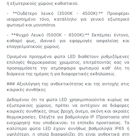
ή εξωτερικούς χώρους καθιστικού.
- **Ουδέτερο λευκό (3500K - 4500K):** Προσφέρει
ισορροπημένο τόνο, κατάλληλο για γενικό εξωτερικό
φωτισμό και μονοπάτια.
- **Ψυχρό Λευκό (5000K - 6500K):** Εκπέμπει έντονο,
καθαρό φως, ιδανικό για εφαρμογές ασφαλείας και
επαγγελματικούς χώρους.
Ορισμένα προηγμένα φώτα LED διαθέτουν ρυθμιζόμενες
επιλογές θερμοκρασίας χρώματος, επιτρέποντάς σας να
προσαρμόσετε την ατμόσφαιρα φωτισμού καθ' όλη τη
διάρκεια της ημέρας ή για διαφορετικές εκδηλώσεις.
### Αξιολόγηση της ανθεκτικότητας και της αντοχής στις
καιρικές συνθήκες
Δεδομένου ότι τα φώτα LED χρησιμοποιούνται κυρίως σε
εξωτερικούς χώρους, πρέπει να αντέχουν σε διάφορες
καιρικές συνθήκες, όπως βροχή, άνεμο, σκόνη και ακραίες
θερμοκρασίες. Ελέγξτε για βαθμολογία IP (Προστασία από
εισχώρηση) που υποδεικνύει το επίπεδο προστασίας. Τα
καλύτερα φώτα LED έχουν συνήθως βαθμολογία IP65 ή
υψηλότερη, η οποία διασφαλίζει ότι είναι ανθεκτικά στη