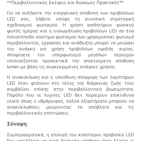
**Περιβαλλοντικές Σκέψεις και Βιώσιμες Πρακτικές**
Για να αυξήσετε την ενεργειακή απόδοση των προβολέων
LED σας, λάβετε υπόψη τη συνολική στρατηγική
σχεδιασμού φωτισμού. Η χρήση αισθητήρων φυσικού
φωτός ημέρας και η ενσωμάτωση προβολέων LED σε ένα
πολυεπίπεδο σύστημα φωτισμού που χρησιμοποιεί φωτισμό
περιβάλλοντος, εργασίας και ανάδειξης μπορεί να μειώσει
την ανάγκη για χρήση προβολέων υψηλής ισχύος.
Αποφύγετε τον υπερφωτισμό μεγάλων περιοχών
υπολογίζοντας προσεκτικά την απαιτούμενη απόδοση
lumen με βάση τις συγκεκριμένες ανάγκες χρήσης.
Η ανακύκλωση και η υπεύθυνη απόρριψη των λαμπτήρων
LED όταν φτάνουν στο τέλος της διάρκειας ζωής τους
συμβάλλει επίσης στην περιβαλλοντική βιωσιμότητα.
Παρόλο που οι λυχνίες LED δεν περιέχουν επικίνδυνα
υλικά όπως ο υδράργυρος, πολλά εξαρτήματα μπορούν να
ανακυκλωθούν, μειώνοντας τα απόβλητα και τις
περιβαλλοντικές επιπτώσεις.
Σύναψη
Συμπερασματικά, η επιλογή του καλύτερου προβολέα LED
δεν χρειάζεται να είναι δύσκολη υπόθεση όταν ξέρετε τι