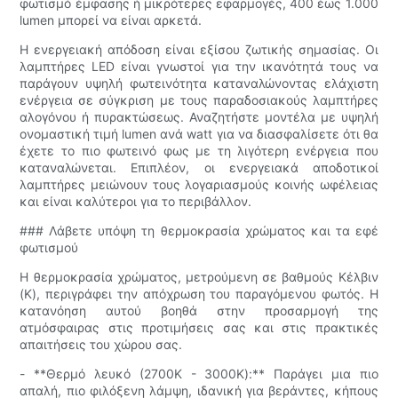
φωτισμό έμφασης ή μικρότερες εφαρμογές, 400 έως 1.000
lumen μπορεί να είναι αρκετά.
Η ενεργειακή απόδοση είναι εξίσου ζωτικής σημασίας. Οι
λαμπτήρες LED είναι γνωστοί για την ικανότητά τους να
παράγουν υψηλή φωτεινότητα καταναλώνοντας ελάχιστη
ενέργεια σε σύγκριση με τους παραδοσιακούς λαμπτήρες
αλογόνου ή πυρακτώσεως. Αναζητήστε μοντέλα με υψηλή
ονομαστική τιμή lumen ανά watt για να διασφαλίσετε ότι θα
έχετε το πιο φωτεινό φως με τη λιγότερη ενέργεια που
καταναλώνεται. Επιπλέον, οι ενεργειακά αποδοτικοί
λαμπτήρες μειώνουν τους λογαριασμούς κοινής ωφέλειας
και είναι καλύτεροι για το περιβάλλον.
### Λάβετε υπόψη τη θερμοκρασία χρώματος και τα εφέ
φωτισμού
Η θερμοκρασία χρώματος, μετρούμενη σε βαθμούς Κέλβιν
(K), περιγράφει την απόχρωση του παραγόμενου φωτός. Η
κατανόηση αυτού βοηθά στην προσαρμογή της
ατμόσφαιρας στις προτιμήσεις σας και στις πρακτικές
απαιτήσεις του χώρου σας.
- **Θερμό λευκό (2700K - 3000K):** Παράγει μια πιο
απαλή, πιο φιλόξενη λάμψη, ιδανική για βεράντες, κήπους