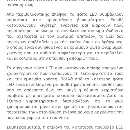
ανάγκες τους.
Από περιβαλλοντικής άποψης, τα φώτα LED συμβάλλουν
σημαντικά στις προσπάθειες βιωσιμότητας. Επειδή
καταναλώνουν λιγότερη ενέργεια και διαρκούν πολύ
περισσότερο, μειώνουν το συνολικό αποτύπωμα άνθρακα
που σχετίζεται με τον φωτισμό. Επιπλέον, τα LED δεν
περιέχουν επιβλαβείς χημικές ουσίες όπως ο υδράργυρος,
ο οποίος είναι συνηθισμένος σε ορισμένα φώτα φθορισμού,
γεγονός που τα καθιστά ασφαλέστερα για το περιβάλλον
και ευκολότερα στην υπεύθυνη απόρριψή τους.
Τα σύγχρονα φώτα LED ενσωματώνουν επίσης προηγμένα
χαρακτηριστικά που βελτιώνουν τη λειτουργικότητά τους
και την εμπειρία χρήστη. Πολλά από τα καλύτερα φώτα
LED είναι εξοπλισμένα με αισθητήρες κίνησης, αισθητήρες
από το σούρουπο έως την αυγή ή έξυπνα χειριστήρια
συμβατά με συστήματα οικιακού αυτοματισμού. Αυτά τα
έξυπνα χαρακτηριστικά διασφαλίζουν ότι το φως
χρησιμοποιείται μόνο όταν χρειάζεται, βελτιστοποιώντας
περαιτέρω την κατανάλωση ενέργειας και ενισχύοντας την
ασφάλεια γύρω από τα ακίνητα.
Συμπερασματικά, η επιλογή του καλύτερου προβολέα LED