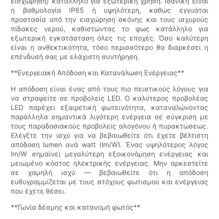
εισχώρηση) κατάλληλο για εξωτερική χρήση. Ιδανική είναι
η βαθμολογία IP65 ή υψηλότερη, καθώς εγγυάται
προστασία από την εισχώρηση σκόνης και τους ισχυρούς
πίδακες νερού, καθιστώντας το φως κατάλληλο για
εξωτερική εγκατάσταση όλες τις εποχές. Όσο καλύτερη
είναι η ανθεκτικότητα, τόσο περισσότερο θα διαρκέσει η
επένδυσή σας με ελάχιστη συντήρηση.
**Ενεργειακή Απόδοση και Κατανάλωση Ενέργειας**
Η απόδοση είναι ένας από τους πιο πειστικούς λόγους για
να στραφείτε σε προβολείς LED. Ο καλύτερος προβολέας
LED παρέχει εξαιρετική φωτεινότητα, καταναλώνοντας
παράλληλα σημαντικά λιγότερη ενέργεια σε σύγκριση με
τους παραδοσιακούς προβολείς αλογόνου ή πυρακτώσεως.
Ελέγξτε την ισχύ για να βεβαιωθείτε ότι έχετε βέλτιστη
απόδοση lumen ανά watt (lm/W). Ένας υψηλότερος λόγος
lm/W σημαίνει μεγαλύτερη εξοικονόμηση ενέργειας και
μειωμένο κόστος ηλεκτρικής ενέργειας. Μην αρκεστείτε
σε χαμηλή ισχύ — βεβαιωθείτε ότι η απόδοση
ευθυγραμμίζεται με τους στόχους φωτισμού και ενέργειας
που έχετε θέσει.
**Γωνία δέσμης και κατανομή φωτός**