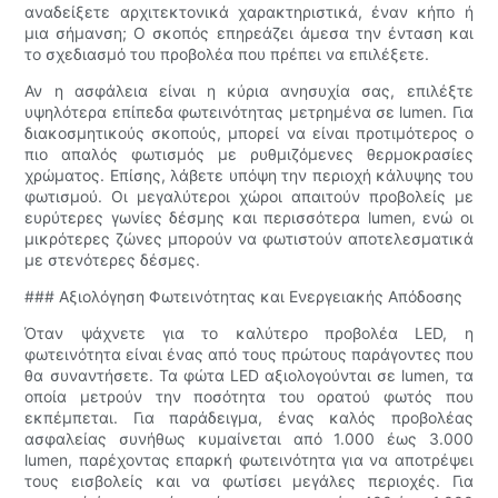
αναδείξετε αρχιτεκτονικά χαρακτηριστικά, έναν κήπο ή
μια σήμανση; Ο σκοπός επηρεάζει άμεσα την ένταση και
το σχεδιασμό του προβολέα που πρέπει να επιλέξετε.
Αν η ασφάλεια είναι η κύρια ανησυχία σας, επιλέξτε
υψηλότερα επίπεδα φωτεινότητας μετρημένα σε lumen. Για
διακοσμητικούς σκοπούς, μπορεί να είναι προτιμότερος ο
πιο απαλός φωτισμός με ρυθμιζόμενες θερμοκρασίες
χρώματος. Επίσης, λάβετε υπόψη την περιοχή κάλυψης του
φωτισμού. Οι μεγαλύτεροι χώροι απαιτούν προβολείς με
ευρύτερες γωνίες δέσμης και περισσότερα lumen, ενώ οι
μικρότερες ζώνες μπορούν να φωτιστούν αποτελεσματικά
με στενότερες δέσμες.
### Αξιολόγηση Φωτεινότητας και Ενεργειακής Απόδοσης
Όταν ψάχνετε για το καλύτερο προβολέα LED, η
φωτεινότητα είναι ένας από τους πρώτους παράγοντες που
θα συναντήσετε. Τα φώτα LED αξιολογούνται σε lumen, τα
οποία μετρούν την ποσότητα του ορατού φωτός που
εκπέμπεται. Για παράδειγμα, ένας καλός προβολέας
ασφαλείας συνήθως κυμαίνεται από 1.000 έως 3.000
lumen, παρέχοντας επαρκή φωτεινότητα για να αποτρέψει
τους εισβολείς και να φωτίσει μεγάλες περιοχές. Για