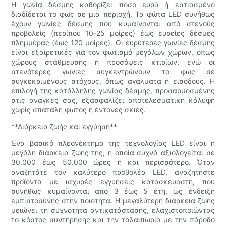
Η γωνία δέσμης καθορίζει πόσο ευρύ ή εστιασμένο
διαδίδεται το φως σε μια περιοχή. Τα φώτα LED συνήθως
έχουν γωνίες δέσμης που κυμαίνονται από στενούς
προβολείς (περίπου 10-25 μοίρες) έως ευρείες δέσμες
πλημμύρας (έως 120 μοίρες). Οι ευρύτερες γωνίες δέσμης
είναι εξαιρετικές για τον φωτισμό μεγάλων χώρων, όπως
χώρους στάθμευσης ή προσόψεις κτιρίων, ενώ οι
στενότερες γωνίες συγκεντρώνουν το φως σε
συγκεκριμένους στόχους, όπως αγάλματα ή εισόδους. Η
επιλογή της κατάλληλης γωνίας δέσμης, προσαρμοσμένης
στις ανάγκες σας, εξασφαλίζει αποτελεσματική κάλυψη
χωρίς σπατάλη φωτός ή έντονες σκιές.
**Διάρκεια ζωής και εγγύηση**
Ένα βασικό πλεονέκτημα της τεχνολογίας LED είναι η
μεγάλη διάρκεια ζωής της, η οποία συχνά αξιολογείται σε
30.000 έως 50.000 ώρες ή και περισσότερο. Όταν
αναζητάτε τον καλύτερο προβολέα LED, αναζητήστε
προϊόντα με ισχυρές εγγυήσεις κατασκευαστή, που
συνήθως κυμαίνονται από 3 έως 5 έτη, ως ένδειξη
εμπιστοσύνης στην ποιότητα. Η μεγαλύτερη διάρκεια ζωής
μειώνει τη συχνότητα αντικατάστασης, ελαχιστοποιώντας
το κόστος συντήρησης και την ταλαιπωρία με την πάροδο