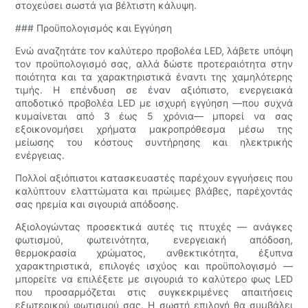
στοχεύσει σωστά για βέλτιστη κάλυψη.
### Προϋπολογισμός και Εγγύηση
Ενώ αναζητάτε τον καλύτερο προβολέα LED, λάβετε υπόψη
τον προϋπολογισμό σας, αλλά δώστε προτεραιότητα στην
ποιότητα και τα χαρακτηριστικά έναντι της χαμηλότερης
τιμής. Η επένδυση σε έναν αξιόπιστο, ενεργειακά
αποδοτικό προβολέα LED με ισχυρή εγγύηση —που συχνά
κυμαίνεται από 3 έως 5 χρόνια— μπορεί να σας
εξοικονομήσει χρήματα μακροπρόθεσμα μέσω της
μείωσης του κόστους συντήρησης και ηλεκτρικής
ενέργειας.
Πολλοί αξιόπιστοι κατασκευαστές παρέχουν εγγυήσεις που
καλύπτουν ελαττώματα και πρώιμες βλάβες, παρέχοντάς
σας ηρεμία και σιγουριά απόδοσης.
Αξιολογώντας προσεκτικά αυτές τις πτυχές — ανάγκες
φωτισμού, φωτεινότητα, ενεργειακή απόδοση,
θερμοκρασία χρώματος, ανθεκτικότητα, έξυπνα
χαρακτηριστικά, επιλογές ισχύος και προϋπολογισμό —
μπορείτε να επιλέξετε με σιγουριά το καλύτερο φως LED
που προσαρμόζεται στις συγκεκριμένες απαιτήσεις
εξωτερικού φωτισμού σας. Η σωστή επιλογή θα συμβάλει