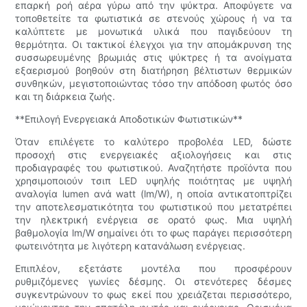
επαρκή ροή αέρα γύρω από την ψύκτρα. Αποφύγετε να
τοποθετείτε τα φωτιστικά σε στενούς χώρους ή να τα
καλύπτετε με μονωτικά υλικά που παγιδεύουν τη
θερμότητα. Οι τακτικοί έλεγχοι για την απομάκρυνση της
συσσωρευμένης βρωμιάς στις ψύκτρες ή τα ανοίγματα
εξαερισμού βοηθούν στη διατήρηση βέλτιστων θερμικών
συνθηκών, μεγιστοποιώντας τόσο την απόδοση φωτός όσο
και τη διάρκεια ζωής.
**Επιλογή Ενεργειακά Αποδοτικών Φωτιστικών**
Όταν επιλέγετε το καλύτερο προβολέα LED, δώστε
προσοχή στις ενεργειακές αξιολογήσεις και στις
προδιαγραφές του φωτιστικού. Αναζητήστε προϊόντα που
χρησιμοποιούν τσιπ LED υψηλής ποιότητας με υψηλή
αναλογία lumen ανά watt (lm/W), η οποία αντικατοπτρίζει
την αποτελεσματικότητα του φωτιστικού που μετατρέπει
την ηλεκτρική ενέργεια σε ορατό φως. Μια υψηλή
βαθμολογία lm/W σημαίνει ότι το φως παράγει περισσότερη
φωτεινότητα με λιγότερη κατανάλωση ενέργειας.
Επιπλέον, εξετάστε μοντέλα που προσφέρουν
ρυθμιζόμενες γωνίες δέσμης. Οι στενότερες δέσμες
συγκεντρώνουν το φως εκεί που χρειάζεται περισσότερο,