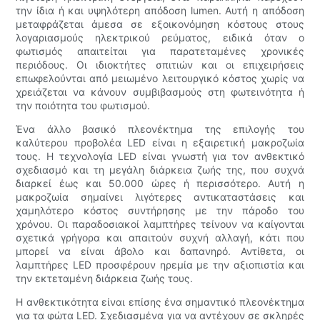
την ίδια ή και υψηλότερη απόδοση lumen. Αυτή η απόδοση
μεταφράζεται άμεσα σε εξοικονόμηση κόστους στους
λογαριασμούς ηλεκτρικού ρεύματος, ειδικά όταν ο
φωτισμός απαιτείται για παρατεταμένες χρονικές
περιόδους. Οι ιδιοκτήτες σπιτιών και οι επιχειρήσεις
επωφελούνται από μειωμένο λειτουργικό κόστος χωρίς να
χρειάζεται να κάνουν συμβιβασμούς στη φωτεινότητα ή
την ποιότητα του φωτισμού.
Ένα άλλο βασικό πλεονέκτημα της επιλογής του
καλύτερου προβολέα LED είναι η εξαιρετική μακροζωία
τους. Η τεχνολογία LED είναι γνωστή για τον ανθεκτικό
σχεδιασμό και τη μεγάλη διάρκεια ζωής της, που συχνά
διαρκεί έως και 50.000 ώρες ή περισσότερο. Αυτή η
μακροζωία σημαίνει λιγότερες αντικαταστάσεις και
χαμηλότερο κόστος συντήρησης με την πάροδο του
χρόνου. Οι παραδοσιακοί λαμπτήρες τείνουν να καίγονται
σχετικά γρήγορα και απαιτούν συχνή αλλαγή, κάτι που
μπορεί να είναι άβολο και δαπανηρό. Αντίθετα, οι
λαμπτήρες LED προσφέρουν ηρεμία με την αξιοπιστία και
την εκτεταμένη διάρκεια ζωής τους.
Η ανθεκτικότητα είναι επίσης ένα σημαντικό πλεονέκτημα
για τα φώτα LED. Σχεδιασμένα για να αντέχουν σε σκληρές