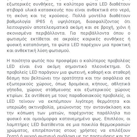
εξωτερικές συνθήκες, τα καλύτερα φώτα LED διαθέτουν
στιβαρά υλικά κατασκευής που είναι ανθεκτικά στο νερό,
τη σκόνη και τις κρούσεις. Πολλά μοντέλα διαθέτουν
βαθμολογία IP65 ή υψηλότερη, διασφαλίζοντας ότι
λειτουργούν αποτελεσματικά ακόμη και σε βροχή, χιόνι ή
σκονισμένα περιβάλλοντα. Για περιβάλλοντα όπου ο
φωτισμός εκτίθεται σε ακραίες καιρικές συνθήκες ή
φυσική καταπόνηση, τα φώτα LED παρέχουν μια πρακτική
και ανθεκτική λύση φωτισμού.
Η ποιότητα φωτός που προσφέρει ο καλύτερος προβολέας
LED είναι ένα ακόμη σημαντικό πλεονέκτημα. Οι
προβολείς LED παράγουν μια φωτεινή, καθαρή και σταθερή
δέσμη που βελτιώνει την ορατότητα και την ασφάλεια σε
εξωτερικούς χώρους, όπως δρομάκια, κήπους, αθλητικά
γήπεδα, χώρους στάθμευσης και εξωτερικούς χώρους
κτιρίων. Σε αντίθεση με τους παραδοσιακούς προβολείς, οι
LED τείνουν να εκπέμπουν λιγότερη θερμότητα και
υπεριώδη ακτινοβολία, μειώνοντας την αντανάκλαση και
την κόπωση των ματιών, παρέχοντας παράλληλα πιο
φυσικό και ομοιόμορφα κατανεμημένο φως. Επιπλέον, οι
λαμπτήρες LED διατίθενται σε μια ποικιλία θερμοκρασιών
χρώματος, επιτρέποντας στους χρήστες να επιλέξουν
ζεστό ή ψυχρό φωτισμό ανάλογα με τις προτιμήσεις και τις