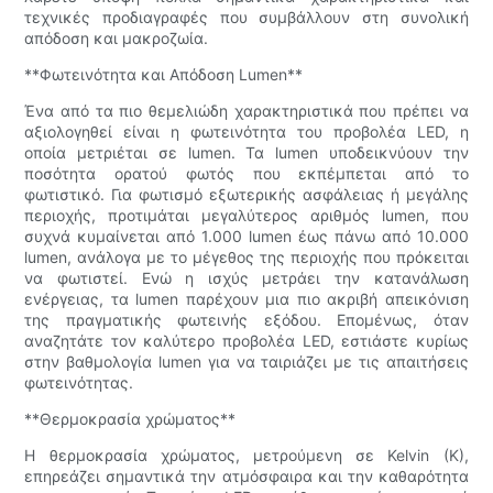
τεχνικές προδιαγραφές που συμβάλλουν στη συνολική
απόδοση και μακροζωία.
**Φωτεινότητα και Απόδοση Lumen**
Ένα από τα πιο θεμελιώδη χαρακτηριστικά που πρέπει να
αξιολογηθεί είναι η φωτεινότητα του προβολέα LED, η
οποία μετριέται σε lumen. Τα lumen υποδεικνύουν την
ποσότητα ορατού φωτός που εκπέμπεται από το
φωτιστικό. Για φωτισμό εξωτερικής ασφάλειας ή μεγάλης
περιοχής, προτιμάται μεγαλύτερος αριθμός lumen, που
συχνά κυμαίνεται από 1.000 lumen έως πάνω από 10.000
lumen, ανάλογα με το μέγεθος της περιοχής που πρόκειται
να φωτιστεί. Ενώ η ισχύς μετράει την κατανάλωση
ενέργειας, τα lumen παρέχουν μια πιο ακριβή απεικόνιση
της πραγματικής φωτεινής εξόδου. Επομένως, όταν
αναζητάτε τον καλύτερο προβολέα LED, εστιάστε κυρίως
στην βαθμολογία lumen για να ταιριάζει με τις απαιτήσεις
φωτεινότητας.
**Θερμοκρασία χρώματος**
Η θερμοκρασία χρώματος, μετρούμενη σε Kelvin (K),
επηρεάζει σημαντικά την ατμόσφαιρα και την καθαρότητα