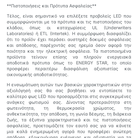
**Πιστοποιήσεις και Πρότυπα Ασφαλείας**
Τέλος, είναι σημαντικό να επιλέξετε προβολείς LED που
συμμορφώνονται με τα πρότυπα και τις πιστοποιήσεις του
κλάδου, όπως οι καταχωρίσεις UL (Underwriters
Laboratories) ή ETL (Intertek). Η συμμόρφωση διασφαλίζει
ότι το προϊόν έχει περάσει αυστηρές δοκιμές ασφάλειας
και απόδοσης, παρέχοντάς σας ηρεμία όσον αφορά την
ποιότητα και την ηλεκτρική ασφάλεια. Τα πιστοποιημένα
προϊόντα τείνουν επίσης να πληρούν ενεργειακά
αποδοτικά πρότυπα όπως το ENERGY STAR, το οποίο
προσφέρει περαιτέρω διασφάλιση αξιοπιστίας και
οικονομικής αποδοτικότητας.
Η ενσωμάτωση αυτών των βασικών χαρακτηριστικών στην
αξιολόγησή σας θα σας βοηθήσει να εντοπίσετε το
καλύτερο φως LED που προσαρμόζεται στις συγκεκριμένες
ανάγκες φωτισμού σας. Δίνοντας προτεραιότητα στη
φωτεινότητα, τη θερμοκρασία χρώματος, την
ανθεκτικότητα, την απόδοση, τη γωνία δέσμης, τη διάρκεια
ζωής, τα έξυπνα χαρακτηριστικά και τις πιστοποιήσεις
ασφαλείας, προετοιμάζετε τον εαυτό σας για να κάνετε
μια καλά ενημερωμένη αγορά που προσφέρει ανώτερη
απόδοση, εξοικονόμηση ενέργειας και αξιοπιστία για τα