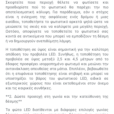
Σκεφτείτε ποια περιοχή θέλετε να φωτίσετε και
προσδιορίστε πού το φωτιστικό θα παρέχει την πιο
αποτελεσματική κάλυψη. Για παράδειγμα, εάν ο στόχος
είναι η ενίσχυση της ασφάλειας ενός δρόμου ή μιας
εισόδου, τοποθετήστε το φωτιστικό αρκετά ψηλά ώστε να
μειώσετε τις σκιές και να καλύψετε μια μεγάλη περιοχή.
Ωστόσο, αποφύγετε να τοποθετείτε το φωτιστικό σας
κοντά σε αντικείμενα που μπορεί να εμποδίζουν τη δέσμη
ή να δημιουργούν ανεπιθύμητη λάμψη.
Η τοποθέτηση σε ύψος είναι σημαντική για την καλύτερη
απόδοση του προβολέα LED. Συνήθως, η τοποθέτηση του
προβολέα σε ύψος μεταξύ 2,5 και 4,5 μέτρων από το
έδαφος προσφέρει ισορροπημένο φωτισμό και μειώνει την
αντανάκλαση απευθείας στα μάτια. Επιπλέον, βεβαιωθείτε
ότι η επιφάνεια τοποθέτησης είναι στιβαρή και μπορεί να
υποστηρίξει το βάρος του φωτιστικού LED, ειδικά σε
εξωτερικούς χώρους που είναι εκτεθειμένοι στον άνεμο
και τις καιρικές συνθήκες.
**2. Δώστε προσοχή στη γωνία και την κατεύθυνση της
δέσμης**
Τα φώτα LED διατίθενται με διάφορες επιλογές γωνίας