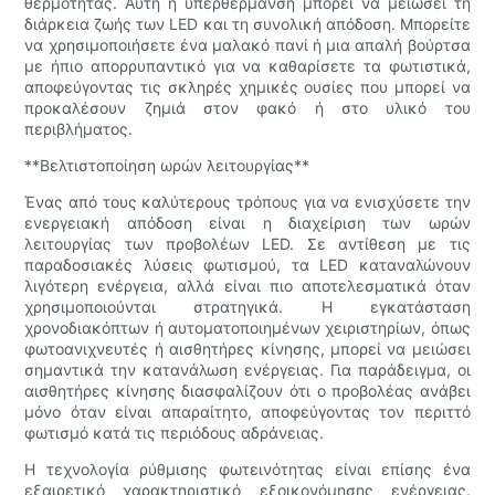
θερμότητας. Αυτή η υπερθέρμανση μπορεί να μειώσει τη
διάρκεια ζωής των LED και τη συνολική απόδοση. Μπορείτε
να χρησιμοποιήσετε ένα μαλακό πανί ή μια απαλή βούρτσα
με ήπιο απορρυπαντικό για να καθαρίσετε τα φωτιστικά,
αποφεύγοντας τις σκληρές χημικές ουσίες που μπορεί να
προκαλέσουν ζημιά στον φακό ή στο υλικό του
περιβλήματος.
**Βελτιστοποίηση ωρών λειτουργίας**
Ένας από τους καλύτερους τρόπους για να ενισχύσετε την
ενεργειακή απόδοση είναι η διαχείριση των ωρών
λειτουργίας των προβολέων LED. Σε αντίθεση με τις
παραδοσιακές λύσεις φωτισμού, τα LED καταναλώνουν
λιγότερη ενέργεια, αλλά είναι πιο αποτελεσματικά όταν
χρησιμοποιούνται στρατηγικά. Η εγκατάσταση
χρονοδιακόπτων ή αυτοματοποιημένων χειριστηρίων, όπως
φωτοανιχνευτές ή αισθητήρες κίνησης, μπορεί να μειώσει
σημαντικά την κατανάλωση ενέργειας. Για παράδειγμα, οι
αισθητήρες κίνησης διασφαλίζουν ότι ο προβολέας ανάβει
μόνο όταν είναι απαραίτητο, αποφεύγοντας τον περιττό
φωτισμό κατά τις περιόδους αδράνειας.
Η τεχνολογία ρύθμισης φωτεινότητας είναι επίσης ένα
εξαιρετικό χαρακτηριστικό εξοικονόμησης ενέργειας.