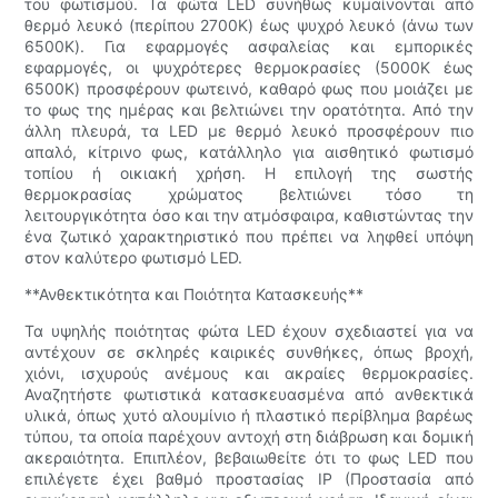
του φωτισμού. Τα φώτα LED συνήθως κυμαίνονται από
θερμό λευκό (περίπου 2700K) έως ψυχρό λευκό (άνω των
6500K). Για εφαρμογές ασφαλείας και εμπορικές
εφαρμογές, οι ψυχρότερες θερμοκρασίες (5000K έως
6500K) προσφέρουν φωτεινό, καθαρό φως που μοιάζει με
το φως της ημέρας και βελτιώνει την ορατότητα. Από την
άλλη πλευρά, τα LED με θερμό λευκό προσφέρουν πιο
απαλό, κίτρινο φως, κατάλληλο για αισθητικό φωτισμό
τοπίου ή οικιακή χρήση. Η επιλογή της σωστής
θερμοκρασίας χρώματος βελτιώνει τόσο τη
λειτουργικότητα όσο και την ατμόσφαιρα, καθιστώντας την
ένα ζωτικό χαρακτηριστικό που πρέπει να ληφθεί υπόψη
στον καλύτερο φωτισμό LED.
**Ανθεκτικότητα και Ποιότητα Κατασκευής**
Τα υψηλής ποιότητας φώτα LED έχουν σχεδιαστεί για να
αντέχουν σε σκληρές καιρικές συνθήκες, όπως βροχή,
χιόνι, ισχυρούς ανέμους και ακραίες θερμοκρασίες.
Αναζητήστε φωτιστικά κατασκευασμένα από ανθεκτικά
υλικά, όπως χυτό αλουμίνιο ή πλαστικό περίβλημα βαρέως
τύπου, τα οποία παρέχουν αντοχή στη διάβρωση και δομική
ακεραιότητα. Επιπλέον, βεβαιωθείτε ότι το φως LED που
επιλέγετε έχει βαθμό προστασίας IP (Προστασία από