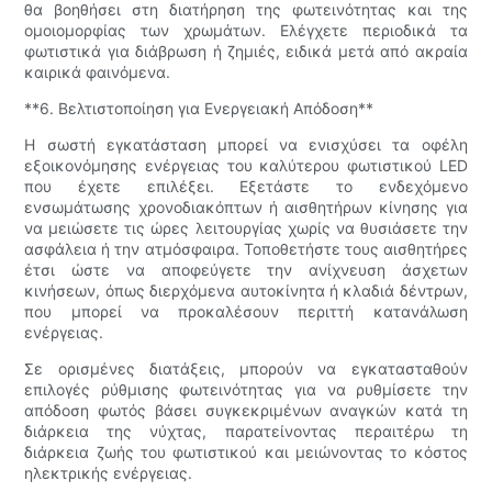
θα βοηθήσει στη διατήρηση της φωτεινότητας και της
ομοιομορφίας των χρωμάτων. Ελέγχετε περιοδικά τα
φωτιστικά για διάβρωση ή ζημιές, ειδικά μετά από ακραία
καιρικά φαινόμενα.
**6. Βελτιστοποίηση για Ενεργειακή Απόδοση**
Η σωστή εγκατάσταση μπορεί να ενισχύσει τα οφέλη
εξοικονόμησης ενέργειας του καλύτερου φωτιστικού LED
που έχετε επιλέξει. Εξετάστε το ενδεχόμενο
ενσωμάτωσης χρονοδιακόπτων ή αισθητήρων κίνησης για
να μειώσετε τις ώρες λειτουργίας χωρίς να θυσιάσετε την
ασφάλεια ή την ατμόσφαιρα. Τοποθετήστε τους αισθητήρες
έτσι ώστε να αποφεύγετε την ανίχνευση άσχετων
κινήσεων, όπως διερχόμενα αυτοκίνητα ή κλαδιά δέντρων,
που μπορεί να προκαλέσουν περιττή κατανάλωση
ενέργειας.
Σε ορισμένες διατάξεις, μπορούν να εγκατασταθούν
επιλογές ρύθμισης φωτεινότητας για να ρυθμίσετε την
απόδοση φωτός βάσει συγκεκριμένων αναγκών κατά τη
διάρκεια της νύχτας, παρατείνοντας περαιτέρω τη
διάρκεια ζωής του φωτιστικού και μειώνοντας το κόστος
ηλεκτρικής ενέργειας.