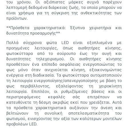
του χρόνου. Οι αξιόπιστες μάρκες συχνά παρέχουν
λεπτομερή δεδομένα διάρκειας ζωής, τα οποία μπορούν να
είναι χρήσιμα για τη σύγκριση της ανθεκτικότητας των
προϊόντων.
**Πρόσθετα χαρακτηριστικά: Έξυπνα χειριστήρια και
δυνατότητα προσαρμογής**
Πολλά σύγχρονα φώτα LED είναι εξοπλισμένα με
προηγμένες λειτουργίες, όπως αισθητήρες κίνησης,
φωτοκύτταρα από το σούρουπο έως την αυγή και
δυνατότητες τηλεχειρισμού. Οι αισθητήρες κίνησης
προσθέτουν ένα επίπεδο ασφάλειας ενεργοποιώντας το
φως μόνο όταν ανιχνεύεται κίνηση, εξοικονομώντας
ενέργεια στη διαδικασία. Τα φωτοκύτταρα αυτοματοποιούν
τη λειτουργία ενεργοποίησης/απενεργοποίησης με βάση το
φως περιβάλλοντος, εξαλείφοντας τη χειροκίνητη
λειτουργία. Επιπλέον, οι ρυθμιζόμενες βάσεις και οι
περιστρεφόμενες κεφαλές σάς επιτρέπουν να
κατευθύνετε τη δέσμη ακριβώς εκεί που χρειάζεται. Αυτά
τα πρόσθετα χαρακτηριστικά αυξάνουν την άνεση και
βελτιώνουν τη συνολική αποτελεσματικότητα του
φωτισμού, ενισχύοντας την αξία των καλύτερων μοντέλων
προβολέων LED.