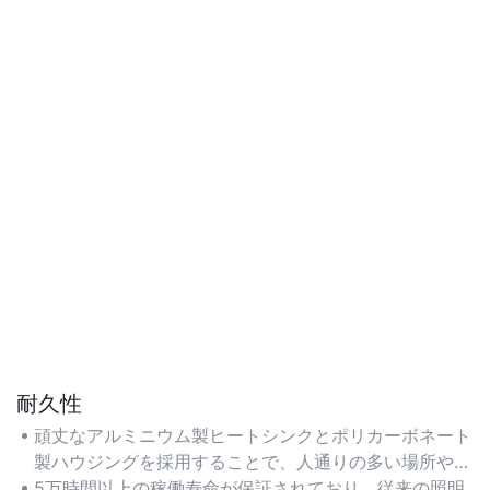
耐久性
頑丈なアルミニウム製ヒートシンクとポリカーボネート
製ハウジングを採用することで、人通りの多い場所や産
業環境でも長寿命を実現しています。
5万時間以上の稼働寿命が保証されており、従来の照明