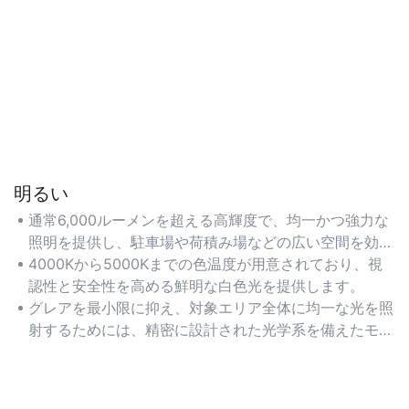
明るい
通常6,000ルーメンを超える高輝度で、均一かつ強力な
照明を提供し、駐車場や荷積み場などの広い空間を効果
的に照らします。
4000Kから5000Kまでの色温度が用意されており、視
認性と安全性を高める鮮明な白色光を提供します。
グレアを最小限に抑え、対象エリア全体に均一な光を照
射するためには、精密に設計された光学系を備えたモデ
ルを選ぶのが良いでしょう。