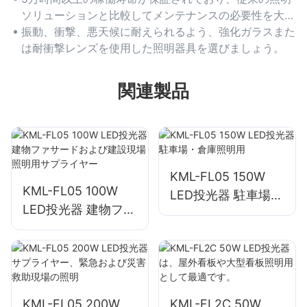
ソリューションと比較してメンテナンスの必要性を大幅
に削減します。
振動、衝撃、悪天候に耐えられるよう、強化ガラスまた
は耐衝撃レンズを使用した照明器具を選びましょう。
関連製品
KML-FL05 150W
KML-FL05 100W
LED投光器 駐車場・
LED投光器 建物ファ
倉庫照明用
サードおよび建設現
場照明用サプライヤ
ー
KML-FL05 200W
KML-FL2C 50W