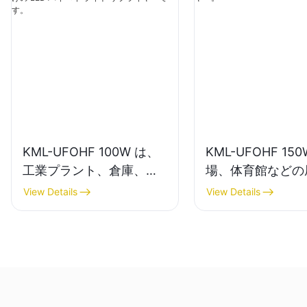
KML-UFOHF 100W は、
KML-UFOHF 15
工業プラント、倉庫、そ
場、体育館などの
の他の屋内照明アプリケ
明用の LED ハイ
View Details
View Details
ーション向けの LED ハイ
トサプライヤー。
ベイ ライト サプライヤー
です。