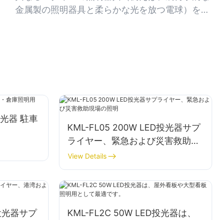
い雰囲気を作り出すのに最適です。
金属製の照明器具と柔らかな光を放つ電球）を組
み合わせることで、景観のテーマを損なうことな
く視覚的な面白さを加えることができます。
D投光器 駐車
KML-FL05 200W LED投光器サプ
ライヤー、緊急および災害救助現
場の照明
View Details
ED投光器サプ
KML-FL2C 50W LED投光器は、