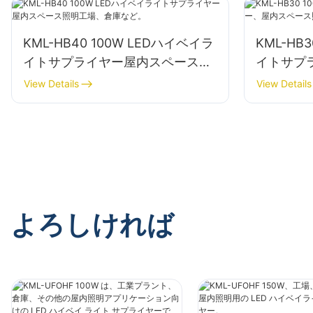
KML-HB40 100W LEDハイベイラ
KML-HB
イトサプライヤー屋内スペース照
イトサプ
明工場、倉庫など。
照明、工
View Details
View Details
よろしければ