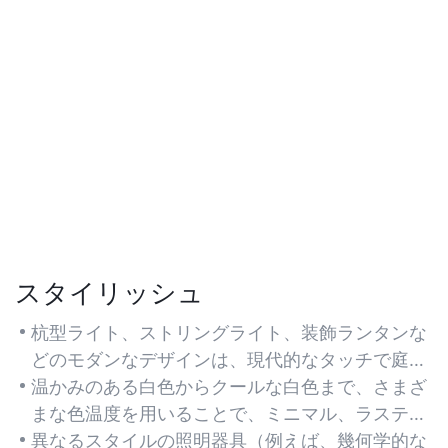
スタイリッシュ
杭型ライト、ストリングライト、装飾ランタンな
どのモダンなデザインは、現代的なタッチで庭の
美観を高めます。
温かみのある白色からクールな白色まで、さまざ
まな色温度を用いることで、ミニマル、ラスティ
ック、またはトロピカルな雰囲気の庭園に心地よ
異なるスタイルの照明器具（例えば、幾何学的な