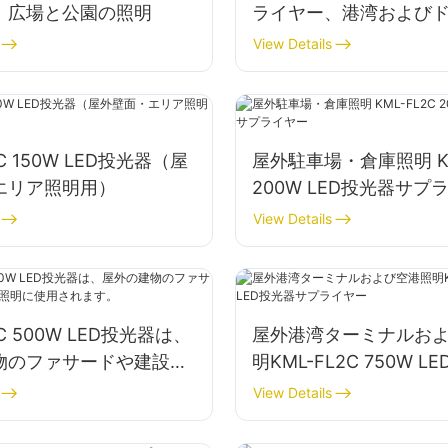
、広場と公園の照明
ライヤー、港湾および
View Details
2C 150W LED投光器（屋
屋外駐車場・倉庫照明 KM
エリア照明用）
200W LED投光器サプ
View Details
2C 500W LED投光器は、
屋外港湾ターミナルお
物のファサードや建設現
明KML-FL2C 750W 
に使用されます。
プライヤー
View Details