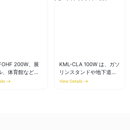
FOHF 200W、展
KML-CLA 100W は、ガソ
ル、体育館などの
リンスタンドや地下道な
用の LED ハイベ
どの屋内スペース向けの
ils
View Details
トサプライヤー。
LED キャノピー ライト サ
プライヤーです。