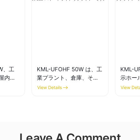
0W、工
KML-UFOHF 50W は、工
KML-U
屋内照
業プラント、倉庫、その
示ホー
ベイライ
他の屋内照明アプリケー
屋内照明
View Details
View Deta
ション向けの LED ハイベ
イライ
イ ライト サプライヤーで
す。
Leave A Comment