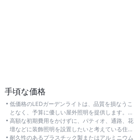
手頃な価格
低価格のLEDガーデンライトは、品質を損なうこ
となく、予算に優しい屋外照明を提供します。コ
スト効率が重要な大規模な庭園に最適です。
高額な初期費用をかけずに、パティオ、通路、花
壇などに装飾照明を設置したいと考えている住宅
所有者に最適です。
耐久性のあるプラスチック製またはアルミニウム