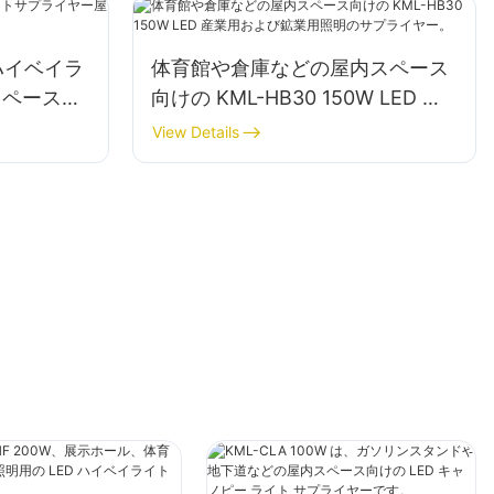
EDハイベイラ
体育館や倉庫などの屋内スペース
スペース照
向けの KML-HB30 150W LED 産
業用および鉱業用照明のサプライ
View Details
ヤー。