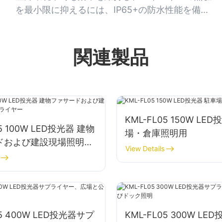
を最小限に抑えるには、IP65+の防水性能を備え
た照明器具を選びましょう。
関連製品
KML-FL05 150W LE
05 100W LED投光器 建物
場・倉庫照明用
ドおよび建設現場照明用
View Details
ヤー
05 400W LED投光器サプ
KML-FL05 300W L