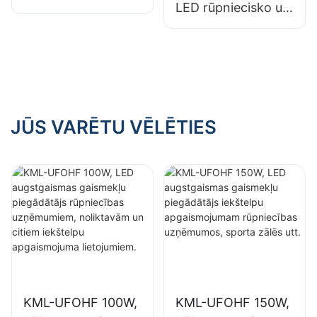
LED rūpniecisko un
gaismekļu
kalnrūpniecības
piegādātājs
gaismekļu
iekštelpu
piegādātājs
apgaismojumam
iekštelpām,
rūpnīcās,
piemēram, sporta
noliktavās utt.
zālēm un
JŪS VARĒTU VĒLĒTIES
noliktavām.
KML-UFOHF 100W,
KML-UFOHF 150W,