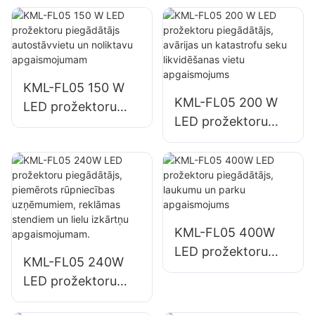
fasādēm un
fasādēm un
atklātas telpas
būvlaukumu
apgaismojumam
apgaismojumam
KML-FL05 150 W
KML-FL05 200 W
LED prožektoru
LED prožektoru
piegādātājs
piegādātājs,
autostāvvietu un
avārijas un
noliktavu
katastrofu seku
apgaismojumam
likvidēšanas vietu
apgaismojums
KML-FL05 400W
LED prožektoru
KML-FL05 240W
piegādātājs,
LED prožektoru
laukumu un parku
piegādātājs,
apgaismojums