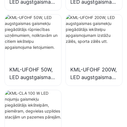
LED augstgaismas
LED augstgaismas
gaismekļu
gaismekļu
piegādātājs
piegādātājs
rūpniecības
iekštelpu
uzņēmumiem,
apgaismojumam
noliktavām un
rūpniecības
citiem iekštelpu
uzņēmumos,
apgaismojuma
sporta zālēs utt.
lietojumiem.
KML-UFOHF 50W,
KML-UFOHF 200W,
LED augstgaismas
LED augstgaismas
gaismekļu
gaismekļu
piegādātājs
piegādātājs
rūpniecības
iekštelpu
uzņēmumiem,
apgaismojumam
noliktavām un
izstāžu zālēs,
citiem iekštelpu
sporta zālēs utt.