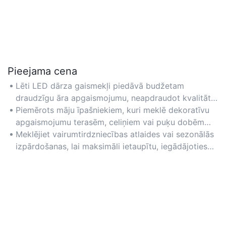
Pieejama cena
Lēti LED dārza gaismekļi piedāvā budžetam
draudzīgu āra apgaismojumu, neapdraudot kvalitāti.
Ideāli piemēroti lieliem dārza veidojumiem, kur
Piemērots māju īpašniekiem, kuri meklē dekoratīvu
galvenais ir izmaksu efektivitāte.
apgaismojumu terasēm, celiņiem vai puķu dobēm
bez augstām sākotnējām izmaksām.
Meklējiet vairumtirdzniecības atlaides vai sezonālās
izpārdošanas, lai maksimāli ietaupītu, iegādājoties
izturīgus plastmasas vai alumīnija armatūru.