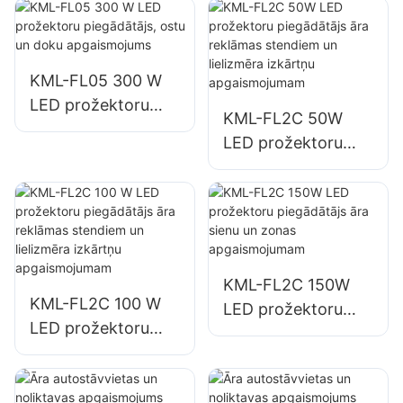
piemērots
rūpniecības
uzņēmumiem,
reklāmas stendiem
KML-FL05 300 W
un lielu izkārtņu
LED prožektoru
KML-FL2C 50W
apgaismojumam.
piegādātājs, ostu
LED prožektoru
un doku
piegādātājs āra
apgaismojums
reklāmas stendiem
un lielizmēra
izkārtņu
apgaismojumam
KML-FL2C 150W
KML-FL2C 100 W
LED prožektoru
LED prožektoru
piegādātājs āra
piegādātājs āra
sienu un zonas
reklāmas stendiem
apgaismojumam
un lielizmēra