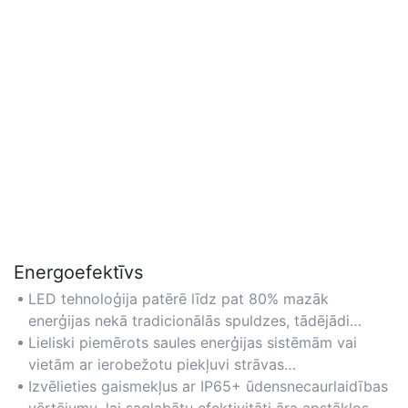
Energoefektīvs
LED tehnoloģija patērē līdz pat 80% mazāk
enerģijas nekā tradicionālās spuldzes, tādējādi
samazinot dārza apgaismojuma elektrības rēķinus.
Lieliski piemērots saules enerģijas sistēmām vai
vietām ar ierobežotu piekļuvi strāvas
kontaktligzdām, nodrošinot videi draudzīgu un lētu
Izvēlieties gaismekļus ar IP65+ ūdensnecaurlaidības
darbību.
vērtējumu, lai saglabātu efektivitāti āra apstākļos,