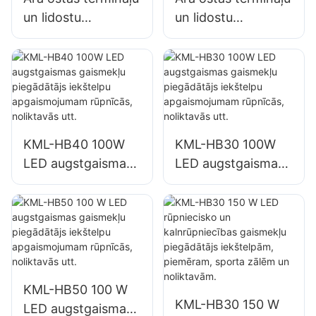
un lidostu
un lidostu
apgaismojums
apgaismojums
KML-FL2C 750W
KML-FL2C 1000W
LED prožektoru
LED prožektoru
piegādātājs
piegādātājs
KML-HB40 100W
KML-HB30 100W
LED augstgaismas
LED augstgaismas
gaismekļu
gaismekļu
piegādātājs
piegādātājs
iekštelpu
iekštelpu
apgaismojumam
apgaismojumam
rūpnīcās,
rūpnīcās,
noliktavās utt.
noliktavās utt.
KML-HB50 100 W
KML-HB30 150 W
LED augstgaismas