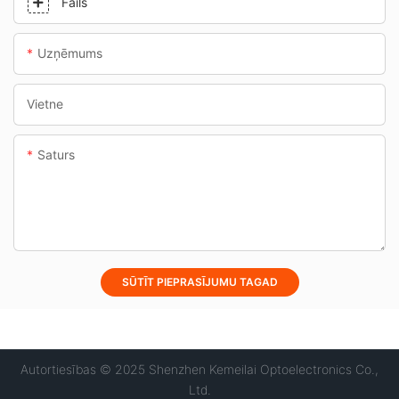
Fails
Uzņēmums
Vietne
Saturs
SŪTĪT PIEPRASĪJUMU TAGAD
Autortiesības © 2025 Shenzhen Kemeilai Optoelectronics Co.,
Ltd.