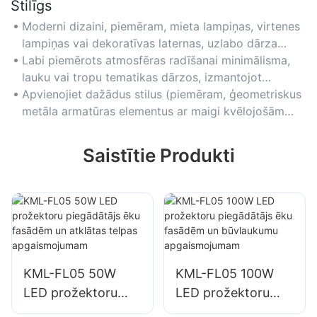
Stilīgs
Moderni dizaini, piemēram, mieta lampiņas, virtenes
lampiņas vai dekoratīvas laternas, uzlabo dārza
estētiku ar mūsdienīgu pieskārienu.
Labi piemērots atmosfēras radīšanai minimālisma,
lauku vai tropu tematikas dārzos, izmantojot
dažādas krāsu temperatūras (no silti baltas līdz vēsi
Apvienojiet dažādus stilus (piemēram, ģeometriskus
baltai).
metāla armatūras elementus ar maigi kvēlojošām
spuldzēm), lai pievienotu vizuālu interesi,
nekonfliktējot ar ainavas tēmām.
Saistītie Produkti
KML-FL05 50W
KML-FL05 100W
LED prožektoru
LED prožektoru
piegādātājs ēku
piegādātājs ēku