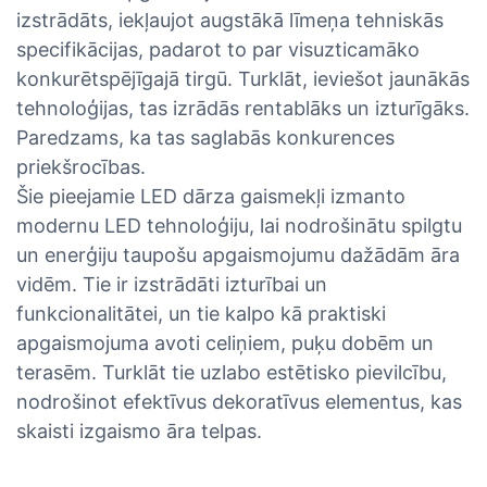
izstrādāts, iekļaujot augstākā līmeņa tehniskās
specifikācijas, padarot to par visuzticamāko
konkurētspējīgajā tirgū. Turklāt, ieviešot jaunākās
tehnoloģijas, tas izrādās rentablāks un izturīgāks.
Paredzams, ka tas saglabās konkurences
priekšrocības.
Šie pieejamie LED dārza gaismekļi izmanto
modernu LED tehnoloģiju, lai nodrošinātu spilgtu
un enerģiju taupošu apgaismojumu dažādām āra
vidēm. Tie ir izstrādāti izturībai un
funkcionalitātei, un tie kalpo kā praktiski
apgaismojuma avoti celiņiem, puķu dobēm un
terasēm. Turklāt tie uzlabo estētisko pievilcību,
nodrošinot efektīvus dekoratīvus elementus, kas
skaisti izgaismo āra telpas.