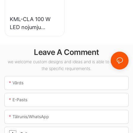
apgaismojuma
lietojumiem.
KML-CLA 100 W
LED nojumju
gaismekļu
piegādātājs
Leave A Comment
iekštelpām,
piemēram,
we welcome custom designs and ideas and is able to cater to
degvielas uzpildes
the specific requirements.
stacijām un
pazemes pārejām.
Vārds
E-Pasts
Tālrunis/WhatsApp