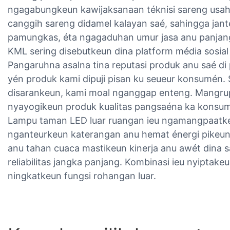
ngagabungkeun kawijaksanaan téknisi sareng usaha
canggih sareng didamel kalayan saé, sahingga jante
pamungkas, éta ngagaduhan umur jasa anu panjan
KML sering disebutkeun dina platform média sosial
Pangaruhna asalna tina reputasi produk anu saé d
yén produk kami dipuji pisan ku seueur konsumén. 
disarankeun, kami moal nganggap enteng. Mangrup
nyayogikeun produk kualitas pangsaéna ka konsu
Lampu taman LED luar ruangan ieu ngamangpaatke
nganteurkeun katerangan anu hemat énergi pikeun k
anu tahan cuaca mastikeun kinerja anu awét dina 
reliabilitas jangka panjang. Kombinasi ieu nyiptake
ningkatkeun fungsi rohangan luar.