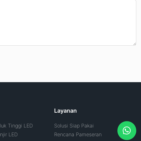
Layanan
uk Tinggi LED
Solusi Siap Pakai
jir LED
Rencana Pameseran