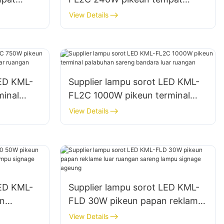
uar
parkir sareng gudang luar
View Details
ruangan
LED KML-
Supplier lampu sorot LED KML-
minal
FL2C 1000W pikeun terminal
ara luar
palabuhan sareng bandara luar
View Details
ruangan
LED KML-
Supplier lampu sorot LED KML-
n
FLD 30W pikeun papan reklame
sareng
luar ruangan sareng lampu
View Details