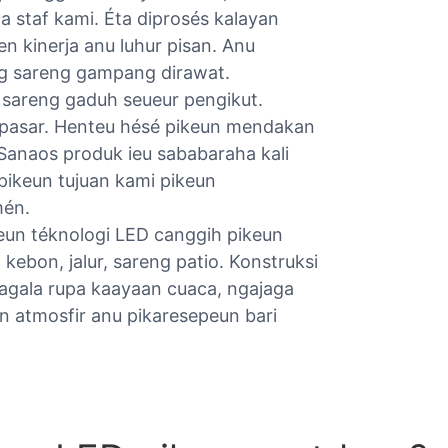
 staf kami. Éta diprosés kalayan
n kinerja anu luhur pisan. Anu
g sareng gampang dirawat.
 sareng gaduh seueur pengikut.
i pasar. Henteu hésé pikeun mendakan
Sanaos produk ieu sababaraha kali
ikeun tujuan kami pikeun
mén.
un téknologi LED canggih pikeun
ebon, jalur, sareng patio. Konstruksi
sagala rupa kaayaan cuaca, ngajaga
un atmosfir anu pikaresepeun bari