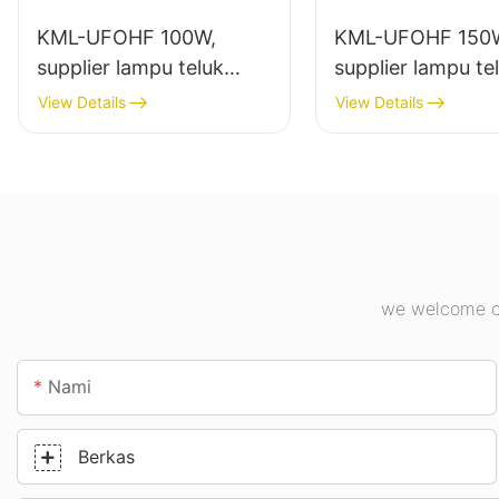
KML-UFOHF 100W,
KML-UFOHF 150
supplier lampu teluk
supplier lampu te
tinggi led pikeun pabrik
tinggi led pikeun
View Details
View Details
industri, gudang, sareng
jero ruangan di p
aplikasi lampu jero
industri, gimnasiu
ruangan anu sanésna.
we welcome cu
Nami
Berkas