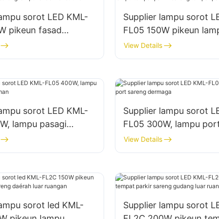
lampu sorot LED KML-
Supplier lampu sorot 
W pikeun fasad
FL05 150W pikeun lam
 sareng lampu lokasi
tempat parkir sareng 
View Details
i
panyimpenan
lampu sorot LED KML-
Supplier lampu sorot 
W, lampu pasagi
FL05 300W, lampu por
aman
dermaga
View Details
lampu sorot led KML-
Supplier lampu sorot 
W pikeun lampu
FL2C 200W pikeun te