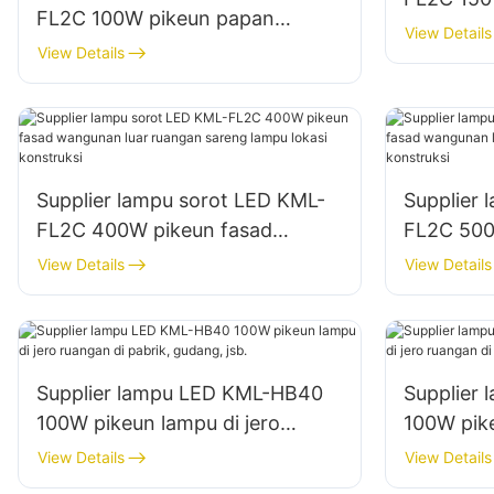
FL2C 100W pikeun papan
témbok s
View Details
reklame luar ruangan sareng
View Details
ruangan
lampu signage ageung
Supplier lampu sorot LED KML-
Supplier 
FL2C 400W pikeun fasad
FL2C 500
wangunan luar ruangan sareng
wangunan
View Details
View Details
lampu lokasi konstruksi
lampu lok
Supplier lampu LED KML-HB40
Supplier
100W pikeun lampu di jero
100W pike
ruangan di pabrik, gudang, jsb.
ruangan d
View Details
View Details