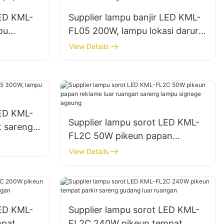
LED KML-
Supplier lampu banjir LED KML-
pu
FL05 200W, lampu lokasi darurat
tempat
sareng bencana
View Details
LED KML-
Supplier lampu sorot LED KML-
t sareng
FL2C 50W pikeun papan
reklame luar ruangan sareng
View Details
lampu signage ageung
LED KML-
Supplier lampu sorot LED KML-
mpat
FL2C 240W pikeun tempat