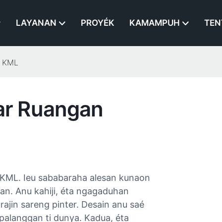
LAYANAN
PROYÉK
KAMAMPUH
TEN
i KML
ar Ruangan
 KML. Ieu sababaraha alesan kunaon
n. Anu kahiji, éta ngagaduhan
ajin sareng pinter. Desain anu saé
palanggan ti dunya. Kadua, éta