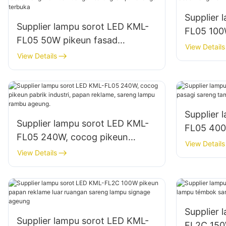
Supplier 
Supplier lampu sorot LED KML-
FL05 100
FL05 50W pikeun fasad
wangunan
View Details
wangunan luar ruangan sareng
View Details
konstruks
lampu rohangan terbuka
Supplier 
Supplier lampu sorot LED KML-
FL05 400
FL05 240W, cocog pikeun
sareng t
View Details
pabrik industri, papan reklame,
View Details
sareng lampu rambu ageung.
Supplier 
Supplier lampu sorot LED KML-
FL2C 150