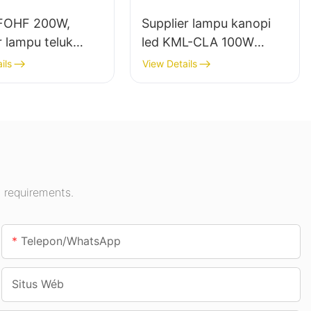
FOHF 200W,
Supplier lampu kanopi
r lampu teluk
led KML-CLA 100W
led pikeun lampu
pikeun rohangan jero
ils
View Details
angan di Aula
ruangan sapertos pom
n, gimnasium,
bensin sareng jalan
bawah tanah.
 requirements.
Telepon/whatsApp
Situs Wéb