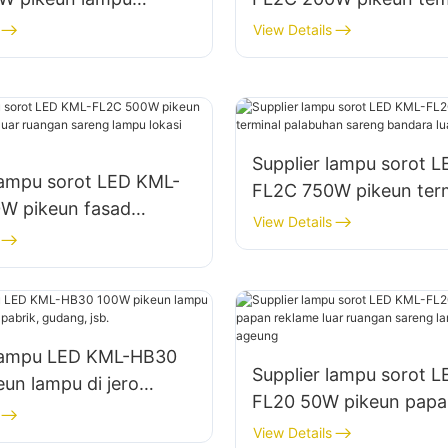
areng daérah luar
parkir sareng gudang l
View Details
ruangan
Supplier lampu sorot 
lampu sorot LED KML-
FL2C 750W pikeun ter
W pikeun fasad
palabuhan sareng band
View Details
 luar ruangan sareng
ruangan
asi konstruksi
 lampu LED KML-HB30
Supplier lampu sorot 
un lampu di jero
FL20 50W pikeun papa
i pabrik, gudang, jsb.
reklame luar ruangan 
View Details