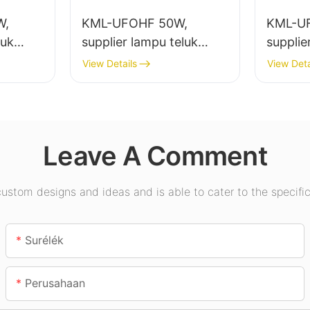
W,
KML-UFOHF 50W,
KML-U
luk
supplier lampu teluk
supplie
 lampu
tinggi led pikeun pabrik
tinggi 
View Details
View Deta
abrik
industri, gudang, sareng
jero ru
m, jsb.
aplikasi lampu jero
Pamera
ruangan anu sanésna.
jsb.
Leave A Comment
stom designs and ideas and is able to cater to the specific
Surélék
Perusahaan