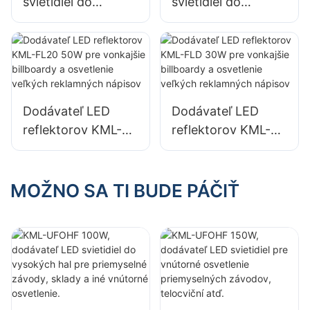
svietidiel do
svietidiel do
vysokých
vysokých
priestorov KML-
priestorov KML-
HB40 s výkonom
HB30 s výkonom
100 W pre vnútorné
100 W pre vnútorné
priestory v
priestory v
Dodávateľ LED
Dodávateľ LED
továrňach,
továrňach,
reflektorov KML-
reflektorov KML-
skladoch atď.
skladoch atď.
FL20 50W pre
FLD 30W pre
vonkajšie billboardy
vonkajšie billboardy
a osvetlenie
a osvetlenie
MOŽNO SA TI BUDE PÁČIŤ
veľkých
veľkých
reklamných
reklamných
nápisov
nápisov