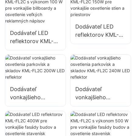
a osvetlenie
veľkých
reklamných
Dodávateľ LED
nápisov
Dodávateľ LED
reflektorov KML-
reflektorov KML-
FL2C 150W pre
FL2C s výkonom
vonkajšie
100 W pre
osvetlenie stien a
vonkajšie billboardy
priestorov
a osvetlenie
veľkých
Dodávateľ
Dodávateľ
reklamných
vonkajšieho
vonkajšieho
nápisov
osvetlenia
osvetlenia
parkovísk a skladov
parkovísk a skladov
KML-FL2C 200W
KML-FL2C 240W
LED reflektor
LED reflektor