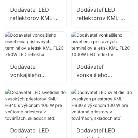
Dodávateľ LED
Dodávateľ LED
reflektorov KML-
reflektorov KML-
FL2C 400W pre
FL2C s výkonom
vonkajšie fasády
500 W pre
budov a osvetlenie
vonkajšie fasády
stavenísk
budov a osvetlenie
stavenísk
Dodávateľ
Dodávateľ
vonkajšieho
vonkajšieho
osvetlenia
osvetlenia
prístavných
prístavných
terminálov a letísk
terminálov a letísk
KML-FL2C 750W
KML-FL2C 1000W
LED reflektor
LED reflektor
Dodávateľ LED
Dodávateľ LED