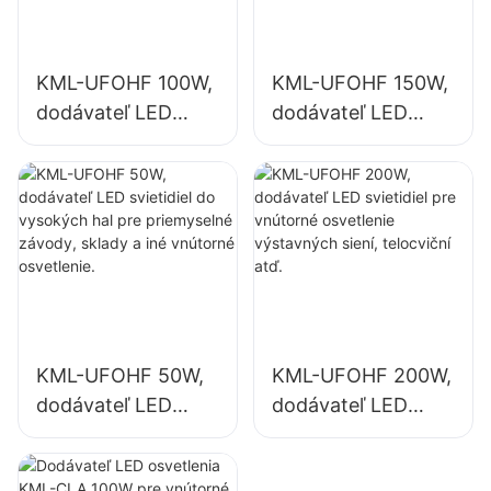
KML-UFOHF 100W,
KML-UFOHF 150W,
dodávateľ LED
dodávateľ LED
svietidiel do
svietidiel pre
vysokých hal pre
vnútorné
priemyselné
osvetlenie
závody, sklady a
priemyselných
iné vnútorné
závodov, telocviční
osvetlenie.
atď.
KML-UFOHF 50W,
KML-UFOHF 200W,
dodávateľ LED
dodávateľ LED
svietidiel do
svietidiel pre
vysokých hal pre
vnútorné