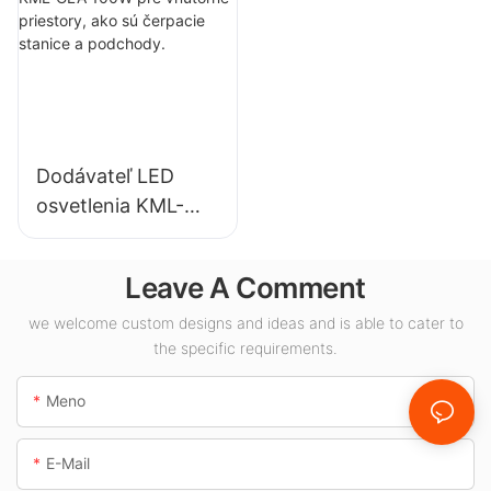
priemyselné
osvetlenie
závody, sklady a
výstavných siení,
iné vnútorné
telocviční atď.
osvetlenie.
Dodávateľ LED
osvetlenia KML-
CLA 100W pre
vnútorné priestory,
Leave A Comment
ako sú čerpacie
stanice a
we welcome custom designs and ideas and is able to cater to
the specific requirements.
podchody.
Meno
E-Mail