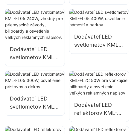
FL05 150W pre
FL05 200W,
osvetlenie
núdzové osvetlenie
parkovísk a
a osvetlenie miest
skladovacích
na pomoc pri
priestorov
katastrofách
Dodávateľ LED
svetlometov KML-
Dodávateľ LED
FL05 400W,
svetlometov KML-
osvetlenie námestí
FL05 240W,
a parkov
vhodný pre
priemyselné
závody, billboardy
a osvetlenie
Dodávateľ LED
Dodávateľ LED
veľkých
svetlometov KML-
reflektorov KML-
reklamných
FL05 300W,
FL2C 50W pre
nápisov.
osvetlenie
vonkajšie billboardy
prístavov a dokov