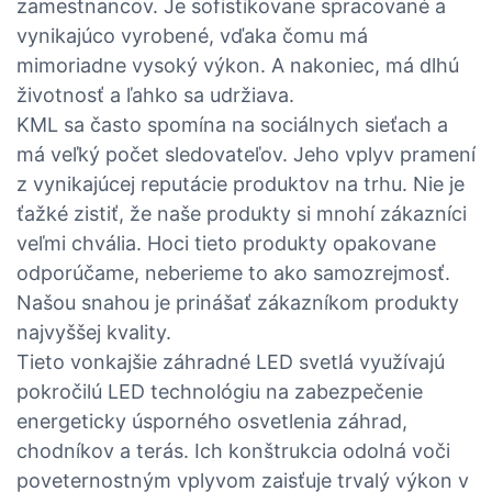
zamestnancov. Je sofistikovane spracované a
vynikajúco vyrobené, vďaka čomu má
mimoriadne vysoký výkon. A nakoniec, má dlhú
životnosť a ľahko sa udržiava.
KML sa často spomína na sociálnych sieťach a
má veľký počet sledovateľov. Jeho vplyv pramení
z vynikajúcej reputácie produktov na trhu. Nie je
ťažké zistiť, že naše produkty si mnohí zákazníci
veľmi chvália. Hoci tieto produkty opakovane
odporúčame, neberieme to ako samozrejmosť.
Našou snahou je prinášať zákazníkom produkty
najvyššej kvality.
Tieto vonkajšie záhradné LED svetlá využívajú
pokročilú LED technológiu na zabezpečenie
energeticky úsporného osvetlenia záhrad,
chodníkov a terás. Ich konštrukcia odolná voči
poveternostným vplyvom zaisťuje trvalý výkon v