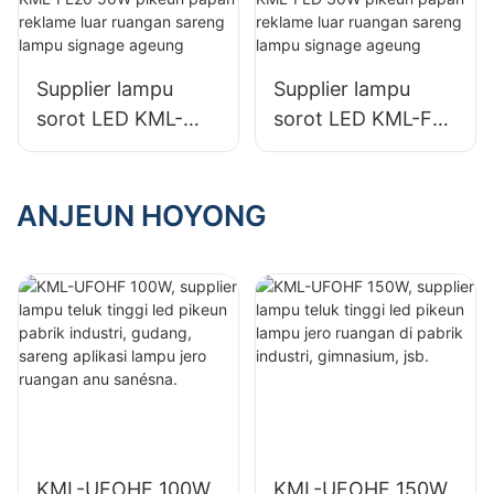
ruangan sapertos
jero ruangan
gedong pabrik
sapertos gedong
Industri sareng
pabrik Industri
Supplier lampu
Supplier lampu
gudang.
sareng gudang.
sorot LED KML-
sorot LED KML-FLD
FL20 50W pikeun
30W pikeun papan
papan reklame luar
reklame luar
ruangan sareng
ruangan sareng
ANJEUN HOYONG
lampu signage
lampu signage
ageung
ageung
KML-UFOHF 100W,
KML-UFOHF 150W,