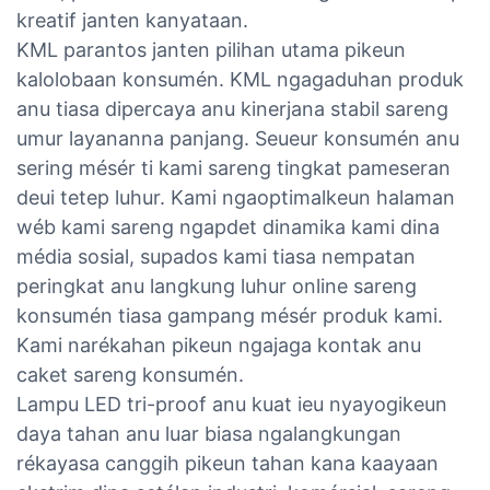
kreatif janten kanyataan.
KML parantos janten pilihan utama pikeun
kalolobaan konsumén. KML ngagaduhan produk
anu tiasa dipercaya anu kinerjana stabil sareng
umur layananna panjang. Seueur konsumén anu
sering mésér ti kami sareng tingkat pameseran
deui tetep luhur. Kami ngaoptimalkeun halaman
wéb kami sareng ngapdet dinamika kami dina
média sosial, supados kami tiasa nempatan
peringkat anu langkung luhur online sareng
konsumén tiasa gampang mésér produk kami.
Kami narékahan pikeun ngajaga kontak anu
caket sareng konsumén.
Lampu LED tri-proof anu kuat ieu nyayogikeun
daya tahan anu luar biasa ngalangkungan
rékayasa canggih pikeun tahan kana kaayaan