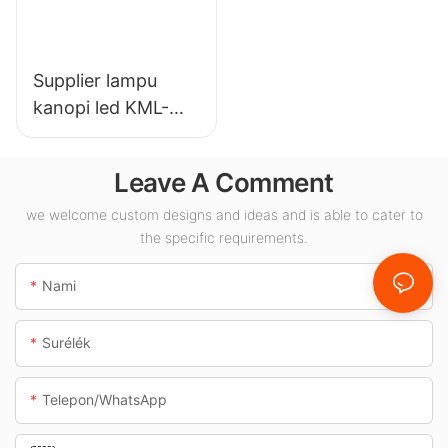
anu sanésna.
Supplier lampu
kanopi led KML-
CLA 100W pikeun
rohangan jero
Leave A Comment
ruangan sapertos
pom bensin sareng
we welcome custom designs and ideas and is able to cater to
the specific requirements.
jalan bawah tanah.
Nami
Surélék
Telepon/whatsApp